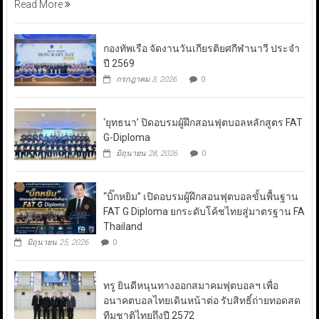
Read More
กองทัพเรือ จัดงานวันเกียรติยศกีฬานาวี ประจำ
ปี 2569
กรกฎาคม 3, 2026
0
‘ยุทธนา’ ปิดอบรมผู้ฝึกสอนฟุตบอลหลักสูตร FAT
G-Diploma
มิถุนายน 28, 2026
0
“บิ๊กหยิม” เปิดอบรมผู้ฝึกสอนฟุตบอลขั้นพื้นฐาน
FAT G Diploma ยกระดับโค้ชไทยสู่มาตรฐาน FA
Thailand
มิถุนายน 25, 2026
0
ทรู ยินดีหนุนทางออกสมาคมฟุตบอลฯ เพื่อ
อนาคตบอลไทยเดินหน้าต่อ รับสิทธิ์ถ่ายทอดสด
ทีมชาติไทยถึงปี 2572