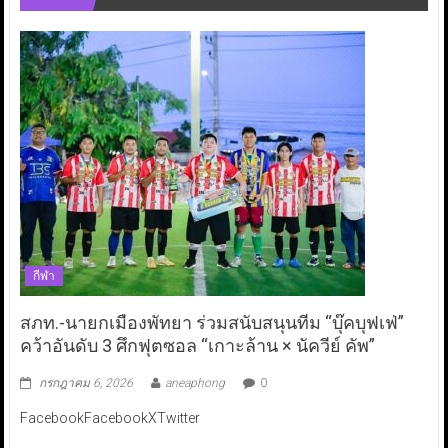
กีฬา
สภท.-นายกเมืองพัทยา ร่วมสนับสนุนทีม “บุ๊คบุฟเฟ่”
คว้าอันดับ 3 ศึกฟุตซอล “เกาะล้าน × นัควีย์ คัพ”
กรกฎาคม 6, 2026
aneaphong
0
FacebookFacebookXTwitter