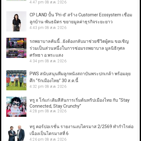
4:47 pm
08 ส.ค. 2026
CP LAND ปั้น ‘Pri-d’ สร้าง Customer Ecosystem เชื่อม
ลูกบ้าน-พันธมิตร ขยายมูลค่าธุรกิจระยะยาว
4:43 pm
08 ส.ค. 2026
รถพยาบาลคันนี้…ยังต้องกลับมาช่วยชีวิตผู้คน ขอเชิญ
ร่วมเป็นส่วนหนึ่งในการซ่อมรถพยาบาล มูลนิธิกุศล
ศรัทธา อ.พระแสง
4:34 pm
08 ส.ค. 2026
PWS สนับสนุนทีมลูกหนังสถาบันพระปกเกล้า พร้อมลุย
ศึก “รักเมืองไทย” 30 ส.ค.นี้
4:32 pm
08 ส.ค. 2026
ทรู x โก๋แก่ เติมสีสันการเริ่มต้นทริปเมืองไทย กับ “Stay
Connected, Stay Crunchy”
4:28 pm
08 ส.ค. 2026
ทรู คอร์ปอเรชั่น รายงานงบไตรมาส 2/2569 ทำกำไรต่อ
เนื่องเป็นไตรมาสที่ 6
4:26 pm
08 ส.ค. 2026