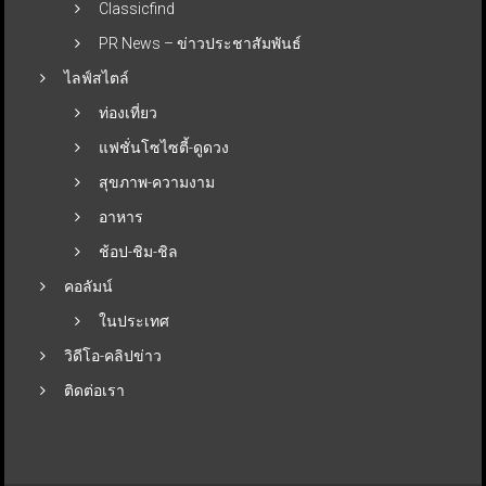
Classicfind
PR News – ข่าวประชาสัมพันธ์
ไลฟ์สไตล์
ท่องเที่ยว
แฟชั่นโซไซตี้-ดูดวง
สุขภาพ-ความงาม
อาหาร
ช้อป-ชิม-ชิล
คอลัมน์
ในประเทศ
วิดีโอ-คลิปข่าว
ติดต่อเรา