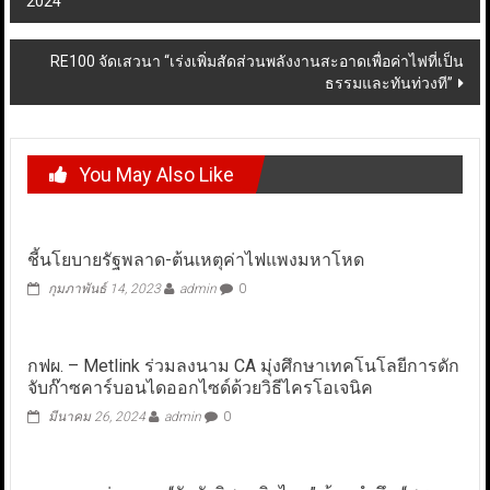
2024
navigation
RE100 จัดเสวนา “เร่งเพิ่มสัดส่วนพลังงานสะอาดเพื่อค่าไฟที่เป็น
ธรรมและทันท่วงที”
You May Also Like
ชี้นโยบายรัฐพลาด-ต้นเหตุค่าไฟแพงมหาโหด
กุมภาพันธ์ 14, 2023
admin
0
กฟผ. – Metlink ร่วมลงนาม CA มุ่งศึกษาเทคโนโลยีการดัก
จับก๊าซคาร์บอนไดออกไซด์ด้วยวิธีไครโอเจนิค
มีนาคม 26, 2024
admin
0