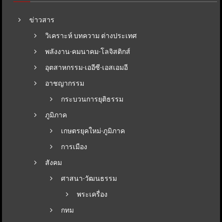
ข่าวสาร
วิเคราะห์ บทความ ต่างประเทศ
พลังงาน-คมนาคม-โลจิสติกส์
อุตสาหกรรม-เออีซี-เอสเอมอี
อาชญากรรม
กระบวนการยุติธรรม
ภูมิภาค
เกษตรยุคใหม่-ภูมิภาค
การเมือง
สังคม
ศาสนา-วัฒนธรรม
พระเครื่อง
กทม