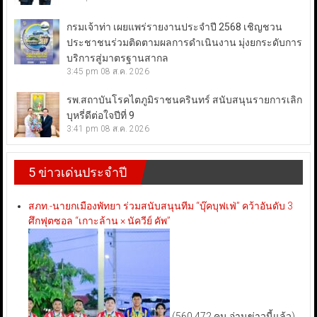
กรมเจ้าท่า เผยแพร่รายงานประจำปี 2568 เชิญชวน
ประชาชนร่วมติดตามผลการดำเนินงาน มุ่งยกระดับการ
บริการสู่มาตรฐานสากล
3:45 pm
08 ส.ค. 2026
รพ.สถาบันโรคไตภูมิราชนครินทร์ สนับสนุนรายการเลิก
บุหรี่ดีต่อใจปีที่ 9
3:41 pm
08 ส.ค. 2026
5 ข่าวเด่นประจำปี
สภท.-นายกเมืองพัทยา ร่วมสนับสนุนทีม “บุ๊คบุฟเฟ่” คว้าอันดับ 3
ศึกฟุตซอล “เกาะล้าน × นัควีย์ คัพ”
(560,472 คน อ่านข่าวนี้แล้ว)