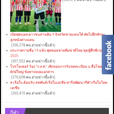
เปิดฟุตบอลเยาวชนสานฝัน 4 จังหวัดชายแดนใต้ คัดไปฝึกทักษะ
ลูกหนังต่างแดน
(336,278 คน อ่านข่าวนี้แล้ว)
ประกาศรายชื่อ 14 แข้ง ฟุตซอลชายทีมชาติไทย ชุดสู้ศึกซีเกมส์
2025
(307,552 คน อ่านข่าวนี้แล้ว)
โปรโมเตอร์ ร้อง “ก.ล.ต.” เพิกถอนการรับจดทะเบียน บ.สื่อโฆษณา
ยักษ์ใหญ่ ข้อหาปลอมเอกสาร
(276,608 คน อ่านข่าวนี้แล้ว)
ส.เรือใบ ต้อนรับ สหพันธ์เรือใบเอเชีย หารือพัฒนากีฬาเรือใบไทย-
เอเชีย
(265,410 คน อ่านข่าวนี้แล้ว)
กีฬา