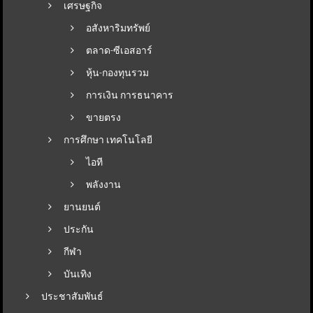
เศรษฐกิจ
อสังหาริมทรัพย์
ตลาด-ซีเอสอาร์
หุ้น-กองทุนรวม
การเงิน การธนาคาร
ขายตรง
การศึกษา เทคโนโลยี
ไอที
พลังงาน
ยานยนต์
ประกัน
กีฬา
บันเทิง
ประชาสัมพันธ์