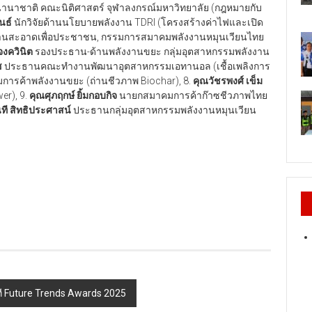
นานาชาติ คณะนิติศาสตร์ จุฬาลงกรณ์มหาวิทยาลัย (กฎหมายกับ
นธ์
​ นักวิจัยด้านนโยบายพลังงาน TDRI (โครงสร้างค่าไฟและเปิด
งงานสะอาดเพื่อประชาชน, กรรมการสมาคมพลังงานหมุนเวียนไทย
จงควินิต
รองประธาน-ด้านพลังงานขยะ กลุ่มอุตสาหกรรมพลังงาน
ช
​ ประธานคณะทำงานพัฒนาอุตสาหกรรมเอทานอล (เชื้อเพลิงการ
มการค้าพลังงานขยะ (ถ่านชีวภาพ Biochar), 8.
คุณวัชรพงศ์ เข็ม
r), 9.
คุณศุภฤกษ์ ยิ้มกอบกิจ
​ นายกสมาคมการค้าก๊าซชีวภาพไทย
ที สิทธิประศาสน์
​ ประธานกลุ่มอุตสาหกรรมพลังงานหมุนเวียน
วที Future Trends Awards 2025