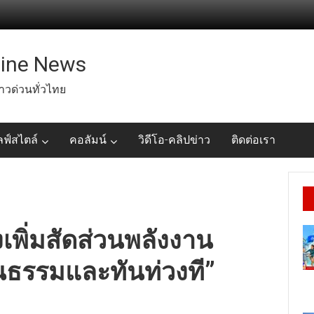
line News
่าวด่วนทั่วไทย
ลฟ์สไตล์
คอลัมน์
วิดีโอ-คลิปข่าว
ติดต่อเรา
เพิ่มสัดส่วนพลังงาน
็นธรรมและทันท่วงที”