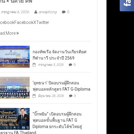
าน × นัควีย์ คัพ”
กรกฎาคม 6, 2026
aneaphong
0
cebookFacebookXTwitter
ad More
กองทัพเรือ จัดงานวันเกียรติยศ
กีฬานาวี ประจำปี 2569
กรกฎาคม 3, 2026
0
‘ยุทธนา’ ปิดอบรมผู้ฝึกสอน
ฟุตบอลหลักสูตร FAT G-Diploma
มิถุนายน 28, 2026
0
“บิ๊กหยิม” เปิดอบรมผู้ฝึกสอน
ฟุตบอลขั้นพื้นฐาน FAT G
Diploma ยกระดับโค้ชไทยสู่
ตรฐาน FA Thailand