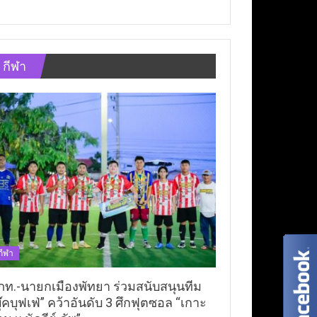
กีฬา
กีฬา
ภท.-นายกเมืองพัทยา ร่วมสนับสนุนทีม
ุ๊คบุฟเฟ่” คว้าอันดับ 3 ศึกฟุตซอล “เกาะ