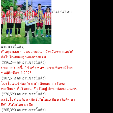
(541,547 คน
อ่านข่าวนี้แล้ว)
เปิดฟุตบอลเยาวชนสานฝัน 4 จังหวัดชายแดนใต้
คัดไปฝึกทักษะลูกหนังต่างแดน
(336,244 คน อ่านข่าวนี้แล้ว)
ประกาศรายชื่อ 14 แข้ง ฟุตซอลชายทีมชาติไทย
ชุดสู้ศึกซีเกมส์ 2025
(307,518 คน อ่านข่าวนี้แล้ว)
โปรโมเตอร์ ร้อง “ก.ล.ต.” เพิกถอนการรับจด
ทะเบียน บ.สื่อโฆษณายักษ์ใหญ่ ข้อหาปลอมเอกสาร
(276,580 คน อ่านข่าวนี้แล้ว)
ส.เรือใบ ต้อนรับ สหพันธ์เรือใบเอเชีย หารือพัฒนา
กีฬาเรือใบไทย-เอเชีย
(265,380 คน อ่านข่าวนี้แล้ว)