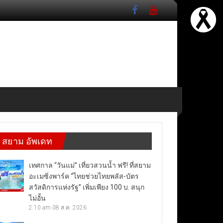
สยาม อัพเดท
เทศกาล “วันแม่” เที่ยวสวนน้ำ ฟรี! ที่สยาม
อะเมซิ่งพาร์ค “ไทยช่วยไทยพลัส-บัตร
สวัสดิการแห่งรัฐ” เพิ่มเพียง 100 บ. สนุก
ไม่อั้น
2:10 am
08 ส.ค. 2026