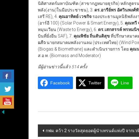
นิติศาสตร์มหาบัณฑิต (สาขากฎหมายธุรกิจ) หลักสูตร
พลัง(งาน)ในมือประชาชน), 3.
ดร.อารีย์พร อัศวินพงศ์พั
เสรี RE), 4.
คุณอาทิตย์ เวชกิจ
​ รองประธานมูลนิธิพลั
(อาร์อี 100) (Solar Power & Smart Energy), 5.
คุณทวี 
หมุนเวียน (Waste to Energy), 6.
ดร.เสกสรรค์ พรหมนิ
บินที่ยั่งยืน SAF), 7.
คุณพิชัย ถิ่นสันติสุข
​ที่ปรึกษาสมาค
แก้ว
​ นายกสมาคมพลังงานลม (ประเทศไทย) (Wind Powe
(Biogas & Biomethane) และดำเนินรายการ โดย​
คุณน
ส.อ.ท. (Biomass and Moderator)
มีผู้อ่านข่าวนี้แล้ว 514 ครั้ง
Facebook
Twitter
Line
Post
กฟผ. คว้า 2 รางวัลสุดยอดผู้นำเทรนด์แห่งปี จากเ