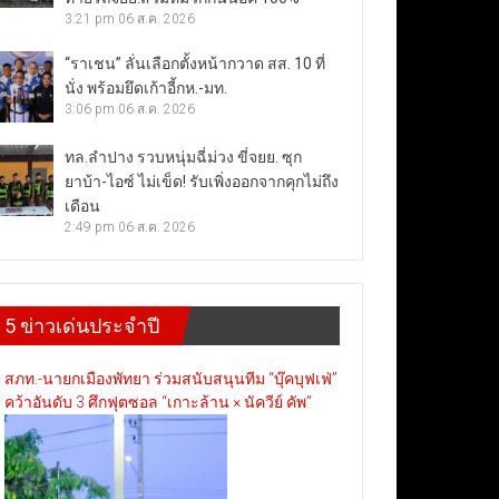
3:21 pm
06 ส.ค. 2026
“ราเชน” ลั่นเลือกตั้งหน้ากวาด สส. 10 ที่
นั่ง พร้อมยึดเก้าอี้กห.-มท.
3:06 pm
06 ส.ค. 2026
ทล.ลำปาง รวบหนุ่มฉี่ม่วง ขี่จยย. ซุก
ยาบ้า-ไอซ์ ไม่เข็ด! รับเพิ่งออกจากคุกไม่ถึง
เดือน
2:49 pm
06 ส.ค. 2026
5 ข่าวเด่นประจำปี
สภท.-นายกเมืองพัทยา ร่วมสนับสนุนทีม “บุ๊คบุฟเฟ่”
คว้าอันดับ 3 ศึกฟุตซอล “เกาะล้าน × นัควีย์ คัพ”