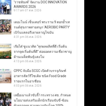
‘ราชทัณฑ์’ จัดงาน DOC INNOVATION
AWARDS 2026
9:17 am
07 ส.ค. 2026
เดอะไนน์ เซ็นเตอร์ พระราม 9 ตอกย้ำเท
รนด์สุขภาพสายสนุก ‘AEROBIC PARTY’
เบิร์นแคลอรีเผาผลาญไขมัน
4:31 pm
06 ส.ค. 2026
เจียไต๋ ชูแนวคิด “ทุกผลผลิตที่ดี เริ่มต้น
จากจุดเริ่มต้นที่ดี” ต่อยอดความเชี่ยวชาญ
ด้านเมล็ดพันธุ์แตงโม
4:13 pm
06 ส.ค. 2026
CPPC จับมือ SCGC เปิดตัวบรรจุภัณฑ์
อาหารสัตว์รีไซเคิล ชนิด Food Grade
รายแรกในอาเซียน
4:03 pm
06 ส.ค. 2026
เหยื่อเมาแล้วขับจี้ ! กระทรวง ศธ. กำหนด
นโยบายส่งเสริมเด็กนักเรียนขับขี่-ซ้อน
ท้ายรถจยย.สวมหมวกกันน็อค 100%