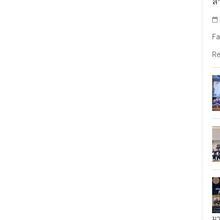
ล้
Fa
Re
มา