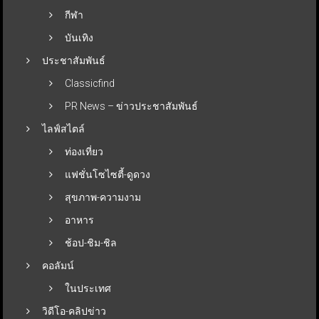
กีฬา
บันเทิง
ประชาสัมพันธ์
Classicfind
PR News – ข่าวประชาสัมพันธ์
ไลฟ์สไตล์
ท่องเที่ยว
แฟชั่นโซไซตี้-ดูดวง
สุขภาพ-ความงาม
อาหาร
ช้อป-ชิม-ชิล
คอลัมน์
ในประเทศ
วิดีโอ-คลิปข่าว