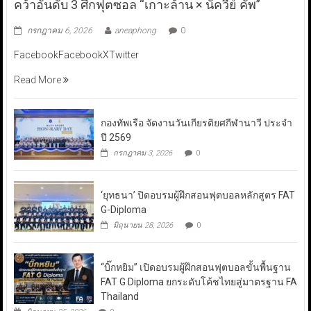
คว้าอันดับ 3 ศึกฟุตซอล “เกาะล้าน × นัควีย์ คัพ”
กรกฎาคม 6, 2026
aneaphong
0
FacebookFacebookXTwitter
Read More
กองทัพเรือ จัดงานวันเกียรติยศกีฬานาวี ประจำ
ปี 2569
กรกฎาคม 3, 2026
0
‘ยุทธนา’ ปิดอบรมผู้ฝึกสอนฟุตบอลหลักสูตร FAT
G-Diploma
มิถุนายน 28, 2026
0
“บิ๊กหยิม” เปิดอบรมผู้ฝึกสอนฟุตบอลขั้นพื้นฐาน
FAT G Diploma ยกระดับโค้ชไทยสู่มาตรฐาน FA
Thailand