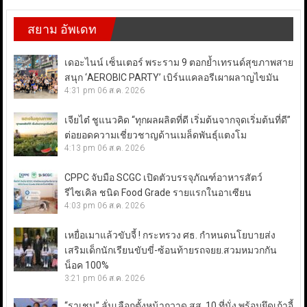
สยาม อัพเดท
เดอะไนน์ เซ็นเตอร์ พระราม 9 ตอกย้ำเทรนด์สุขภาพสาย
สนุก ‘AEROBIC PARTY’ เบิร์นแคลอรีเผาผลาญไขมัน
4:31 pm
06 ส.ค. 2026
เจียไต๋ ชูแนวคิด “ทุกผลผลิตที่ดี เริ่มต้นจากจุดเริ่มต้นที่ดี”
ต่อยอดความเชี่ยวชาญด้านเมล็ดพันธุ์แตงโม
4:13 pm
06 ส.ค. 2026
CPPC จับมือ SCGC เปิดตัวบรรจุภัณฑ์อาหารสัตว์
รีไซเคิล ชนิด Food Grade รายแรกในอาเซียน
4:03 pm
06 ส.ค. 2026
เหยื่อเมาแล้วขับจี้ ! กระทรวง ศธ. กำหนดนโยบายส่ง
เสริมเด็กนักเรียนขับขี่-ซ้อนท้ายรถจยย.สวมหมวกกัน
น็อค 100%
3:21 pm
06 ส.ค. 2026
“ราเชน” ลั่นเลือกตั้งหน้ากวาด สส. 10 ที่นั่ง พร้อมยึดเก้าอี้