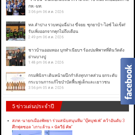
กห.-มท.
3:06 pm
06 ส.ค. 2026
ทล.ลำปาง รวบหนุ่มฉี่ม่วง ขี่จยย. ซุกยาบ้า-ไอซ์ ไม่เข็ด!
รับเพิ่งออกจากคุกไม่ถึงเดือน
2:49 pm
06 ส.ค. 2026
ชาวบ้านออมทอง บุกทำเนียบฯ ร้องปมพิพาทที่ดินวัดดัง
ย่านบางปู
1:48 pm
06 ส.ค. 2026
กรมพินิจฯ เดินหน้าผนึกกำลังทุกภาคส่วน ยกระดับ
กระบวนการแก้ไขบำบัดฟื้นฟูเด็กและเยาวชน
3:56 pm
05 ส.ค. 2026
5 ข่าวเด่นประจำปี
สภท.-นายกเมืองพัทยา ร่วมสนับสนุนทีม “บุ๊คบุฟเฟ่” คว้าอันดับ 3
ศึกฟุตซอล “เกาะล้าน × นัควีย์ คัพ”