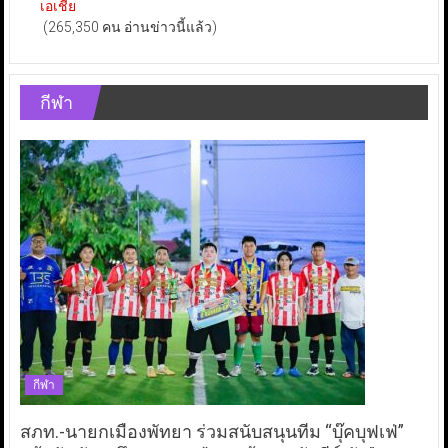
เอเชีย
(265,350 คน อ่านข่าวนี้แล้ว)
กีฬา
กีฬา
สภท.-นายกเมืองพัทยา ร่วมสนับสนุนทีม “บุ๊คบุฟเฟ่”