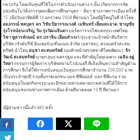
กลางวัน โดยเงินทุนที่ใช้ในการดำเนินงานต่าง ๆ นั้น เกิดจากการจัด
แข่งขันโบว์ลิ่งการกุศลเพื่อการศึกษาบุตร – ธิดา ช่างภาพการเมือง ครั้งที่
15 เมื่อวันอาทิตย์ที่ 16 มกราคม 2568 ที่ผ่านมา โดยมีผู้ใหญ่ใจดี นำโดย
อลงกรณ์ พลบุตร
,
ดร.วิชัย ปิยวรรณวงศ์
,
เมฆินทร์ เอี่ยมสะอาด
,
ชาญชัย
รุ่งโรจน์ธนเจริญ
,
วิม รุ่งวัฒนจินดา
บอร์ดการรถไฟแห่งประเทศไทย,
วิชา พูลวรลักษณ์
,
ดร.ปราจิน เอี่ยมลำเนา
ประธานเจ้าหน้าที่บริหาร
บริษัท กรังด์ปรีซ์ อินเตอร์เนชั่นแนล จำกัด (มหาชน), ครอบครัวสะสม
ทรัพย์ นำโดย
อนุชา สะสมทรัพย์
รองหัวหน้าพรรคชาติไทยพัฒนา,
จิร
วัฒน์ สะสมทรัพย์
นายก อบจ.นครปฐม และที่สำคัญโดยเฉพาะ
เฉลิม อยู่
วิทยา
กรรมการผู้จัดการ บริษัทสยามไวน์เนอรี่ ที่เล็งเห็นความสำคัญด้าน
การศึกษา จึงได้ให้การสนับสนุนเงินทุนการศึกษาจำนวน 200,000 บาท
เป็นประจำทุกปี รวมทั้งภาคเอกชน บมจ.ซีพีออลล์, บจก.ซีพีแรม ร่วม
สนับสนุนในทุกกิจกรรม และอีกหลายท่านหลายภาคส่วนที่ได้ให้การ
สนับสนุนชมรมช่างภาพการเมือง ด้วยดีมาตลอด 15 ปี ที่ผ่านมา
มีผู้อ่านข่าวนี้แล้ว 882 ครั้ง