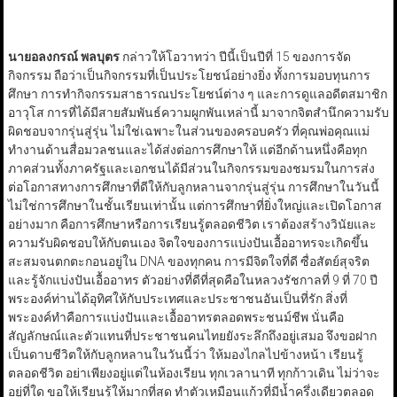
นายอลงกรณ์ พลบุตร
กล่าวให้โอวาทว่า ปีนี้เป็นปีที่ 15 ของการจัด
กิจกรรม ถือว่าเป็นกิจกรรมที่เป็นประโยชน์อย่างยิ่ง ทั้งการมอบทุนการ
ศึกษา การทำกิจกรรมสาธารณประโยชน์ต่าง ๆ และการดูแลอดีตสมาชิก
อาวุโส การที่ได้มีสายสัมพันธ์ความผูกพันเหล่านี้ มาจากจิตสำนึกความรับ
ผิดชอบจากรุ่นสู่รุ่น ไม่ใช่เฉพาะในส่วนของครอบครัว ที่คุณพ่อคุณแม่
ทำงานด้านสื่อมวลชนและได้ส่งต่อการศึกษาให้ แต่อีกด้านหนึ่งคือทุก
ภาคส่วนทั้งภาครัฐและเอกชนได้มีส่วนในกิจกรรมของชมรมในการส่ง
ต่อโอกาสทางการศึกษาที่ดีให้กับลูกหลานจากรุ่นสู่รุ่น การศึกษาในวันนี้
ไม่ใช่การศึกษาในชั้นเรียนเท่านั้น แต่การศึกษาที่ยิ่งใหญ่และเปิดโอกาส
อย่างมาก คือการศึกษาหรือการเรียนรู้ตลอดชีวิต เราต้องสร้างวินัยและ
ความรับผิดชอบให้กับตนเอง จิตใจของการแบ่งปันเอื้ออาทรจะเกิดขึ้น
สะสมจนตกตะกอนอยู่ใน DNA ของทุกคน การมีจิตใจที่ดี ซื่อสัตย์สุจริต
และรู้จักแบ่งปันเอื้ออาทร ตัวอย่างที่ดีที่สุดคือในหลวงรัชกาลที่ 9 ที่ 70 ปี
พระองค์ท่านได้อุทิศให้กับประเทศและประชาชนอันเป็นที่รัก สิ่งที่
พระองค์ทำคือการแบ่งปันและเอื้ออาทรตลอดพระชนม์ชีพ นั่นคือ
สัญลักษณ์และตัวแทนที่ประชาชนคนไทยยังระลึกถึงอยู่เสมอ จึงขอฝาก
เป็นดาบชีวิตให้กับลูกหลานในวันนี้ว่า ให้มองไกลไปข้างหน้า เรียนรู้
ตลอดชีวิต อย่าเพียงอยู่แต่ในห้องเรียน ทุกเวลานาที ทุกก้าวเดิน ไม่ว่าจะ
อยู่ที่ใด ขอให้เรียนรู้ให้มากที่สุด ทำตัวเหมือนแก้วที่มีน้ำครึ่งเดียวตลอด