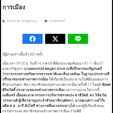
การเมือง
Posted By: aneaphong
0 Comment
มีผู้อ่านข่าวนี้แล้ว 882 ครั้ง
เมื่อเวลา 09.30 น. วันที่ 16 ก.พ.68 ที่ห้องประชุมสัมมนา B1–1 ชั้น B1
อาคารรัฐสภา
นายอลงกรณ์ พลบุตร ประธานที่ปรึกษาของรัฐมนตรี
ว่าการกระทรวงทรัพยากรธรรมชาติและสิ่งแวดล้อม ในฐานะประธานที่
ปรึกษาชมรมช่างภาพการเมือง
ให้เกียรติเป็นประธานในพิธีมอบทุนการ
ศึกษาแก่บุตร–ธิดา สมาชิกชมรมช่างภาพการเมือง ครั้งที่ 15 โดยมี
ชัยยศ
ศิริสวัสดิ์ ประธานชมรมช่างภาพการเมือง
กล่าวรายงาน ในการนี้
เมฆินทร์ เอี่ยมสะอาด กรรมการบริหารพรรคประชาธิปัตย์
,
ดร.วิชัย ปิย
วรรณวงศ์ ผู้เชี่ยวชาญประจำตัวสมาชิกวุฒิสภา
,
นางสุเนตรา แซ่โก๊ะ
อดีต ส.ส.
,
อารี ลับไพรี ช่างภาพสื่อมวลชนอาวุโส
แขกผู้มีเกียรติ คณะ
กรรมการและสมาชิกชมรมช่างภาพการเมือง ร่วมพิธี