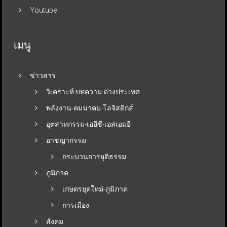
Youtube
เมนู
ข่าวสาร
วิเคราะห์ บทความ ต่างประเทศ
พลังงาน-คมนาคม-โลจิสติกส์
อุตสาหกรรม-เออีซี-เอสเอมอี
อาชญากรรม
กระบวนการยุติธรรม
ภูมิภาค
เกษตรยุคใหม่-ภูมิภาค
การเมือง
สังคม