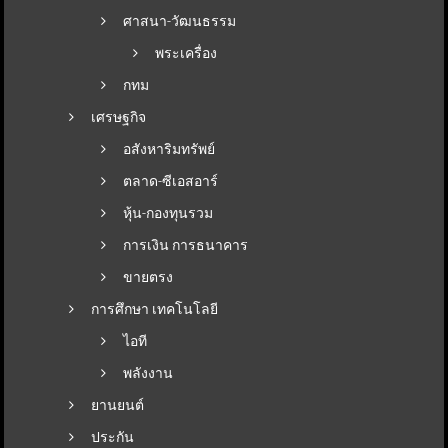
ศาสนา-วัฒนธรรม
พระเครื่อง
กทม
เศรษฐกิจ
อสังหาริมทรัพย์
ตลาด-ซีเอสอาร์
หุ้น-กองทุนรวม
การเงิน การธนาคาร
ขายตรง
การศึกษา เทคโนโลยี
ไอที
พลังงาน
ยานยนต์
ประกัน