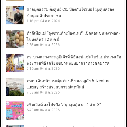
ศาลยุติธรรม ตั้งศูนย์ CIC ป้องกันไซเบอร์ มุ่งคุ้มครอง
ข้อมูลคดี-ประชาชน
1:18 pm
04 ส.ค. 2026
ทำดีเพื่อแม่! “ลุงซานต้าเมืองนนท์” เปิดสอนขนมงาทอด-
ไข่หงส์ฟรี 12 ส.ค.นี้
9:38 am
04 ส.ค. 2026
ทร. บวงสรวงพระภูมิเจ้าที่ พิธีสงฆ์-เซ่นไหว้แม่ย่านางเรือ
พระราชพิธี เตรียมขบวนพยุหยาตราทางชลมารค
9:16 am
04 ส.ค. 2026
ททท. เดินหน้ากระตุ้นท่องเที่ยวผจญภัย Adventure
Luxury สร้างประสบการณ์สุดมันส์
7:53 am
04 ส.ค. 2026
ดรีมเวิลด์ ส่งโปรปัง “สนุกสุดคุ้ม มา 4 จ่าย 3”
6:40 am
04 ส.ค. 2026