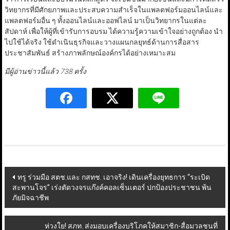
วิทยากรที่มีศักยภาพและประสบความสำเร็จในแพลตฟอร์มออนไลน์และ
แพลตฟอร์มอื่น ๆ ทั้งออนไลน์และออฟไลน์ มาเป็นวิทยากรในแต่ละ
สัปดาห์ เพื่อให้ผู้ที่เข้ารับการอบรม ได้ความรู้ความเข้าใจอย่างถูกต้อง นำ
ไปใช้ได้จริง ใช้ดำเนินธุรกิจและวางแผนกลยุทธ์ด้านการสื่อสาร
ประชาสัมพันธ์ สร้างภาพลักษณ์องค์กรได้อย่างเหมาะสม
มีผู้อ่านข่าวนี้แล้ว 738 ครั้ง
Post
ทรู ร่วมมือ สตช.และ กสทช. เอาจริง! เดินเครื่องยุทธการ “ระเบิด
สะพานโจร” เร่งตัดวงจรแก๊งค์คอลเซ็นเตอร์ ปกป้องประชาชน พ้น
navigation
ภัยมิจฉาชีพ
ห่วงใย! สภท. ส่งมอบเครื่องบริโภคให้สมาชิก-สื่อมวลชนที่