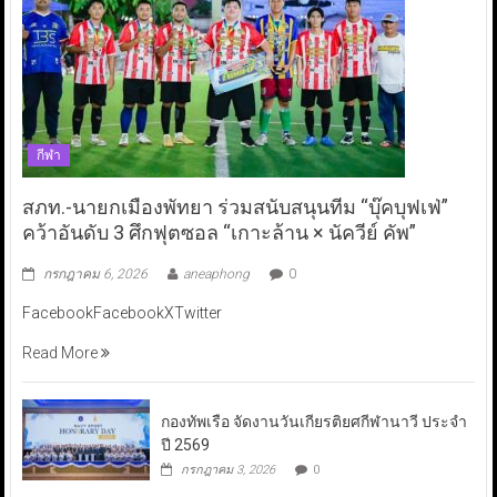
กีฬา
สภท.-นายกเมืองพัทยา ร่วมสนับสนุนทีม “บุ๊คบุฟเฟ่”
คว้าอันดับ 3 ศึกฟุตซอล “เกาะล้าน × นัควีย์ คัพ”
กรกฎาคม 6, 2026
aneaphong
0
FacebookFacebookXTwitter
Read More
กองทัพเรือ จัดงานวันเกียรติยศกีฬานาวี ประจำ
ปี 2569
กรกฎาคม 3, 2026
0