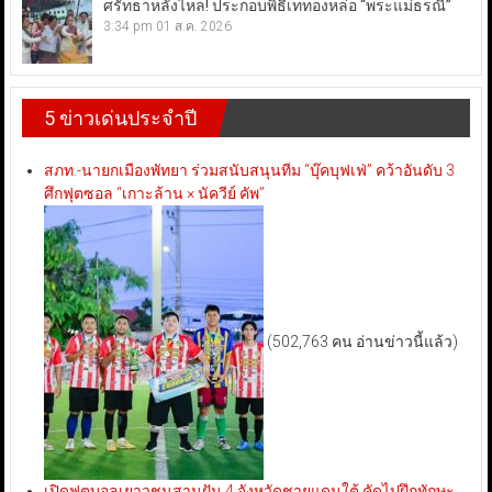
ศรัทธาหลั่งไหล! ประกอบพิธีเททองหล่อ “พระแม่ธรณี”
3:34 pm
01 ส.ค. 2026
5 ข่าวเด่นประจำปี
สภท.-นายกเมืองพัทยา ร่วมสนับสนุนทีม “บุ๊คบุฟเฟ่” คว้าอันดับ 3
ศึกฟุตซอล “เกาะล้าน × นัควีย์ คัพ”
(502,763 คน อ่านข่าวนี้แล้ว)
เปิดฟุตบอลเยาวชนสานฝัน 4 จังหวัดชายแดนใต้ คัดไปฝึกทักษะ