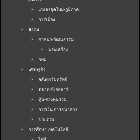
เกษตรยุคใหม่-ภูมิภาค
การเมือง
สังคม
ศาสนา-วัฒนธรรม
พระเครื่อง
กทม
เศรษฐกิจ
อสังหาริมทรัพย์
ตลาด-ซีเอสอาร์
หุ้น-กองทุนรวม
การเงิน การธนาคาร
ขายตรง
การศึกษา เทคโนโลยี
ไอที