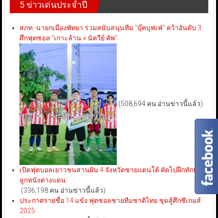
5 ข่าวเด่นประจำปี
สภท.-นายกเมืองพัทยา ร่วมสนับสนุนทีม “บุ๊คบุฟเฟ่” คว้าอันดับ 3
ศึกฟุตซอล “เกาะล้าน × นัควีย์ คัพ”
(508,694 คน อ่านข่าวนี้แล้ว)
เปิดฟุตบอลเยาวชนสานฝัน 4 จังหวัดชายแดนใต้ คัดไปฝึกทักษะ
ลูกหนังต่างแดน
(336,198 คน อ่านข่าวนี้แล้ว)
ประกาศรายชื่อ 14 แข้ง ฟุตซอลชายทีมชาติไทย ชุดสู้ศึกซีเกมส์
2025