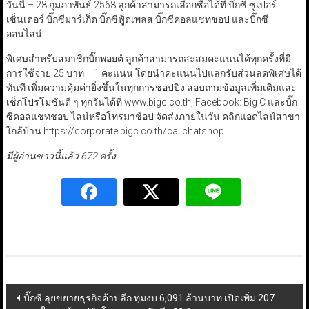
วันนี้ – 28 กุมภาพันธ์ 2568 ลูกค้าสามารถเลือกซื้อได้ที่ บิ๊กซี ซูเปอร์
เซ็นเตอร์ บิ๊กซีมาร์เก็ต บิ๊กซีฟู้ดเพลส บิ๊กซีคอลแชทชอป และบิ๊กซี
ออนไลน์
พิเศษสำหรับสมาชิกบิ๊กพอยต์ ลูกค้าสามารถสะสมคะแนนได้ทุกครั้งที่มี
การใช้จ่าย 25 บาท = 1 คะแนน โดยนำคะแนนไปแลกรับส่วนลดพิเศษได้
ทันที เพิ่มความคุ้มค่ายิ่งขึ้นในทุกการชอปปิง สอบถามข้อมูลเพิ่มเติมและ
เช็กโปรโมชันดี ๆ ทุกวันได้ที่ www.bigc.co.th, Facebook: Big C และบิ๊ก
ซีคอลแชทชอป ไลน์หรือโทรมาช้อป จัดส่งภายในวัน คลิกแอดไลน์สาขา
ใกล้บ้าน https://corporate.bigc.co.th/callchatshop
มีผู้อ่านข่าวนี้แล้ว 672 ครั้ง
Post
บิ๊กซี ลุยขยายธุรกิจค้าปลีก ทุ่มงบ 6,091 ล้านบาท เปิดเพิ่ม 207