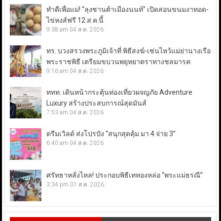
ทำดีเพื่อแม่! “ลุงซานต้าเมืองนนท์” เปิดสอนขนมงาทอด-
ไข่หงส์ฟรี 12 ส.ค.นี้
9:38 am
04 ส.ค. 2026
ทร. บวงสรวงพระภูมิเจ้าที่ พิธีสงฆ์-เซ่นไหว้แม่ย่านางเรือ
พระราชพิธี เตรียมขบวนพยุหยาตราทางชลมารค
9:16 am
04 ส.ค. 2026
ททท. เดินหน้ากระตุ้นท่องเที่ยวผจญภัย Adventure
Luxury สร้างประสบการณ์สุดมันส์
7:53 am
04 ส.ค. 2026
ดรีมเวิลด์ ส่งโปรปัง “สนุกสุดคุ้ม มา 4 จ่าย 3”
6:40 am
04 ส.ค. 2026
ศรัทธาหลั่งไหล! ประกอบพิธีเททองหล่อ “พระแม่ธรณี”
3:34 pm
01 ส.ค. 2026