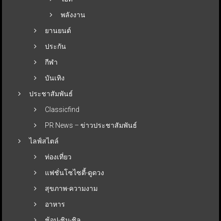
พลังงาน
ยานยนต์
ประกัน
กีฬา
บันเทิง
ประชาสัมพันธ์
Classicfind
PR News – ข่าวประชาสัมพันธ์
ไลฟ์สไตล์
ท่องเที่ยว
แฟชั่นโซไซตี้-ดูดวง
สุขภาพ-ความงาม
อาหาร
ช้อป-ชิม-ชิล