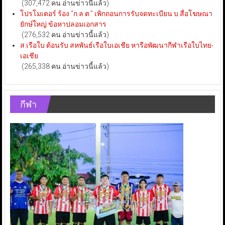
(307,472 คน อ่านข่าวนี้แล้ว)
โปรโมเตอร์ ร้อง “ก.ล.ต.” เพิกถอนการรับจดทะเบียน บ.สื่อโฆษณา
ยักษ์ใหญ่ ข้อหาปลอมเอกสาร
(276,532 คน อ่านข่าวนี้แล้ว)
ส.เรือใบ ต้อนรับ สหพันธ์เรือใบเอเชีย หารือพัฒนากีฬาเรือใบไทย-
เอเชีย
(265,338 คน อ่านข่าวนี้แล้ว)
กีฬา