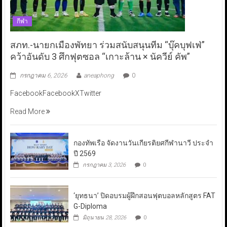
กีฬา
สภท.-นายกเมืองพัทยา ร่วมสนับสนุนทีม “บุ๊คบุฟเฟ่”
คว้าอันดับ 3 ศึกฟุตซอล “เกาะล้าน × นัควีย์ คัพ”
กรกฎาคม 6, 2026
aneaphong
0
FacebookFacebookXTwitter
Read More
กองทัพเรือ จัดงานวันเกียรติยศกีฬานาวี ประจำ
ปี 2569
กรกฎาคม 3, 2026
0
‘ยุทธนา’ ปิดอบรมผู้ฝึกสอนฟุตบอลหลักสูตร FAT
G-Diploma
มิถุนายน 28, 2026
0