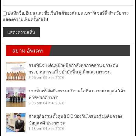
บันทึกชื่อ, อีเมล และชื่อเว็บไซต์ของฉันบนเบราว์เซอร์นี้ สำหรับการ
แสดงความเห็นครั้งถัดไป
สยาม อัพเดท
กรมพินิจฯ เดินหน้าผนึกกำลังทุกภาคส่วน ยกระดับ
กระบวนการแก้ไขบำบัดฟื้นฟูเด็กและเยาวชน
3:56 pm
05 ส.ค. 2026
ราชทัณฑ์ จัดกิจกรรมบริจาคโลหิต ถวายพระกุศล ‘เจ้า
ฟ้าพัชรกิติยาภา’
2:35 pm
04 ส.ค. 2026
ศาลยุติธรรม ตั้งศูนย์ CIC ป้องกันไซเบอร์ มุ่งคุ้มครอง
ข้อมูลคดี-ประชาชน
1:18 pm
04 ส.ค. 2026