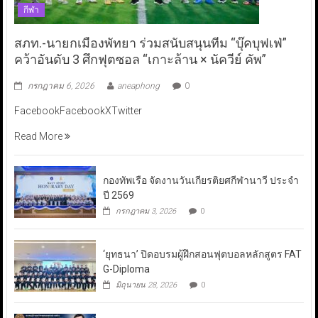
กีฬา
สภท.-นายกเมืองพัทยา ร่วมสนับสนุนทีม “บุ๊คบุฟเฟ่”
คว้าอันดับ 3 ศึกฟุตซอล “เกาะล้าน × นัควีย์ คัพ”
กรกฎาคม 6, 2026
aneaphong
0
FacebookFacebookXTwitter
Read More
กองทัพเรือ จัดงานวันเกียรติยศกีฬานาวี ประจำ
ปี 2569
กรกฎาคม 3, 2026
0
‘ยุทธนา’ ปิดอบรมผู้ฝึกสอนฟุตบอลหลักสูตร FAT
G-Diploma
มิถุนายน 28, 2026
0