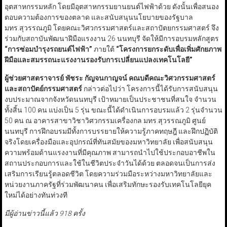
อุตสาหกรรมหลัก โดยมีอุตสาหกรรมยานยนต์ไฟฟ้าด้วย ดังนั้นเพื่อสนอง
ตอบความต้องการของตลาด และสนับสนุนนโยบายของรัฐบาล
มทร.สุวรรณภูมิ โดยคณะวิศวกรรมศาสตร์และสถาปัตยกรรมศาสตร์ จึง
ร่วมกับสถาบันพัฒนาฝีมือแรงงาน 26 นนทบุรี จัดให้มีการอบรมหลักสูตร
“
การซ่อมบำรุงรถยนต์ไฟฟ้า
”
ภายใต้
“
โครงการยกระดับเพื่อเพิ่มศักยภาพ
ฝีมือและสมรรถนะแรงงานรองรับการเปลี่ยนแปลงเทคโนโลยี
”
ผู้ช่วยศาสตราจารย์ พัชระ กัญจนกาญจน์ คณบดีคณะวิศวกรรมศาสตร์
และสถาปัตย์กรรมศาสตร์
กล่าวต่อไปว่า โครงการนี้ได้รับการสนับสนุน
งบประมาณจากจังหวัดนนทบุรี เป้าหมายเป็นประชาชนที่สนใจ จำนวน
ทั้งสิ้น 100 คน แบ่งเป็น 5 รุ่น ขณะนี้ได้ดำเนินการอบรมแล้ว 2 รุ่นจำนวน
50 คน ณ อาคารสาขาวิชาวิศวกรรมเครื่องกล มทร.สุวรรณภูมิ ศูนย์
นนทบุรี การฝึกอบรมมีทั้งการบรรยายให้ความรู้ภาคทฤษฎี และฝึกปฏิบัติ
จริงโดยเครื่องมือและอุปกรณ์ที่ทันสมัยของมหาวิทยาลัย เพื่อสนับสนุน
ความพร้อมด้านแรงงานที่มีคุณภาพ สามารถนำไปใช้ประกอบอาชีพใน
สถานประกอบการและใช้ในชีวิตประจำวันได้ด้วย ตลอดจนเป็นการส่ง
เสริมการเรียนรู้ตลอดชีวิต โดยความร่วมมือระหว่างมหาวิทยาลัยและ
หน่วยงานภาครัฐที่ร่วมพัฒนาคน เพื่อเสริมทักษะรองรับเทคโนโลยียุค
ใหม่ได้อย่างทันท่วงที
มีผู้อ่านข่าวนี้แล้ว 918 ครั้ง