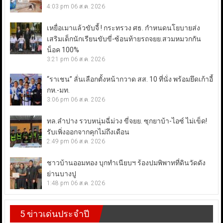
4:03 pm
06 ส.ค. 2026
เหยื่อเมาแล้วขับจี้ ! กระทรวง ศธ. กำหนดนโยบายส่ง
เสริมเด็กนักเรียนขับขี่-ซ้อนท้ายรถจยย.สวมหมวกกัน
น็อค 100%
3:21 pm
06 ส.ค. 2026
“ราเชน” ลั่นเลือกตั้งหน้ากวาด สส. 10 ที่นั่ง พร้อมยึดเก้าอี้
กห.-มท.
3:06 pm
06 ส.ค. 2026
ทล.ลำปาง รวบหนุ่มฉี่ม่วง ขี่จยย. ซุกยาบ้า-ไอซ์ ไม่เข็ด!
รับเพิ่งออกจากคุกไม่ถึงเดือน
2:49 pm
06 ส.ค. 2026
ชาวบ้านออมทอง บุกทำเนียบฯ ร้องปมพิพาทที่ดินวัดดัง
ย่านบางปู
1:48 pm
06 ส.ค. 2026
5 ข่าวเด่นประจำปี