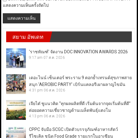
แสดงความเห็นครั้งถัดไป
สยาม อัพเดท
‘ราชทัณฑ์’ จัดงาน DOC INNOVATION AWARDS 2026
9:17 am
07 ส.ค. 2026
เดอะไนน์ เซ็นเตอร์ พระราม 9 ตอกย้ำเทรนด์สุขภาพสาย
สนุก ‘AEROBIC PARTY’ เบิร์นแคลอรีเผาผลาญไขมัน
4:31 pm
06 ส.ค. 2026
เจียไต๋ ชูแนวคิด “ทุกผลผลิตที่ดี เริ่มต้นจากจุดเริ่มต้นที่ดี”
ต่อยอดความเชี่ยวชาญด้านเมล็ดพันธุ์แตงโม
4:13 pm
06 ส.ค. 2026
CPPC จับมือ SCGC เปิดตัวบรรจุภัณฑ์อาหารสัตว์
รีไซเคิล ชนิด Food Grade รายแรกในอาเซียน