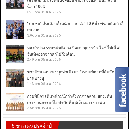
เสริมเด็กนักเรียนขับขี่-ซ้อนท้ายรถจยย.สวมหมวกกัน
น็อค 100%
3:21 pm
06 ส.ค. 2026
“ราเชน” ลั่นเลือกตั้งหน้ากวาด สส. 10 ที่นั่ง พร้อมยึดเก้าอี้
กห.-มท.
3:06 pm
06 ส.ค. 2026
ทล.ลำปาง รวบหนุ่มฉี่ม่วง ขี่จยย. ซุกยาบ้า-ไอซ์ ไม่เข็ด!
รับเพิ่งออกจากคุกไม่ถึงเดือน
2:49 pm
06 ส.ค. 2026
ชาวบ้านออมทอง บุกทำเนียบฯ ร้องปมพิพาทที่ดินวัดดัง
ย่านบางปู
1:48 pm
06 ส.ค. 2026
กรมพินิจฯ เดินหน้าผนึกกำลังทุกภาคส่วน ยกระดับ
กระบวนการแก้ไขบำบัดฟื้นฟูเด็กและเยาวชน
3:56 pm
05 ส.ค. 2026
5 ข่าวเด่นประจำปี