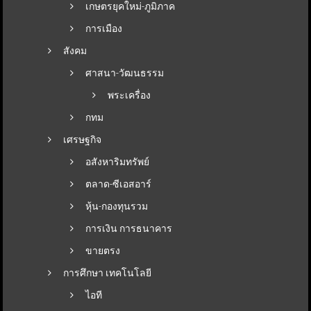
เกษตรยุคใหม่-ภูมิภาค
การเมือง
สังคม
ศาสนา-วัฒนธรรม
พระเครื่อง
กทม
เศรษฐกิจ
อสังหาริมทรัพย์
ตลาด-ซีเอสอาร์
หุ้น-กองทุนรวม
การเงิน การธนาคาร
ขายตรง
การศึกษา เทคโนโลยี
ไอที