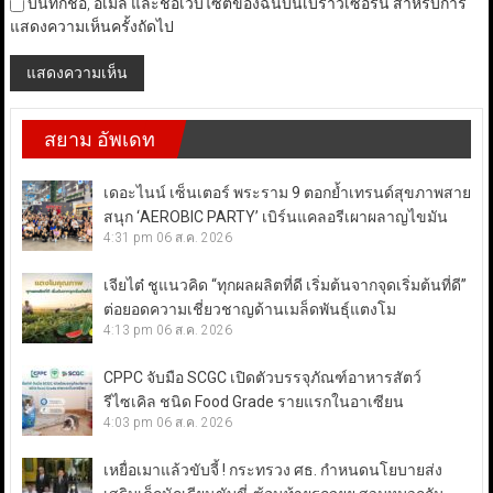
บันทึกชื่อ, อีเมล และชื่อเว็บไซต์ของฉันบนเบราว์เซอร์นี้ สำหรับการ
แสดงความเห็นครั้งถัดไป
สยาม อัพเดท
เดอะไนน์ เซ็นเตอร์ พระราม 9 ตอกย้ำเทรนด์สุขภาพสาย
สนุก ‘AEROBIC PARTY’ เบิร์นแคลอรีเผาผลาญไขมัน
4:31 pm
06 ส.ค. 2026
เจียไต๋ ชูแนวคิด “ทุกผลผลิตที่ดี เริ่มต้นจากจุดเริ่มต้นที่ดี”
ต่อยอดความเชี่ยวชาญด้านเมล็ดพันธุ์แตงโม
4:13 pm
06 ส.ค. 2026
CPPC จับมือ SCGC เปิดตัวบรรจุภัณฑ์อาหารสัตว์
รีไซเคิล ชนิด Food Grade รายแรกในอาเซียน
4:03 pm
06 ส.ค. 2026
เหยื่อเมาแล้วขับจี้ ! กระทรวง ศธ. กำหนดนโยบายส่ง