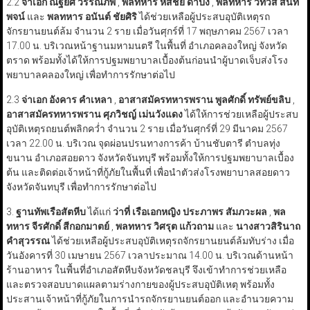
2.2
จ่าเอก ณัฐยศ วรรณภพ
,
พลทหาร หัสชัย ดาปิ้ง
,
พลทหาร วิทวัส สนิท
พจน์
และ
พลทหาร อนันต์ ชัยศิริ
ได้ช่วยเหลือผู้ประสบอุบัติเหตุรถ
จักรยานยนต์ล้ม จำนวน 2 ราย เมื่อวันศุกร์ที่ 17 พฤษภาคม 2567 เวลา
17.00 น. บริเวณหน้าฐานมหามนตรี ในพื้นที่ อำเภอคลองใหญ่ จังหวัด
ตราด พร้อมทั้งได้ให้การปฐมพยาบาลเบื้องต้นก่อนนำผู้บาดเจ็บส่งโรง
พยาบาลคลองใหญ่ เพื่อทำการรักษาต่อไป
2.3
จ่าเอก อังคาร คำเหลา
,
อาสาสมัครทหารพราน พูลศักดิ์ ทรัพย์ขลิบ
,
อาสาสมัครทหารพราน ศุภวิชญ์ เม่นวังแดง
ได้ให้การช่วยเหลือผู้ประสบ
อุบัติเหตุรถยนต์พลิกคว่ำ จำนวน 2 ราย เมื่อวันศุกร์ที่ 29 มีนาคม 2567
เวลา 22.00 น. บริเวณ จุดผ่อนปรนทางการค้า บ้านชับตารี ตำบลทุ่ง
ขนาน อำเภอสอยดาว จังหวัดจันทบุรี พร้อมทั้งให้การปฐมพยาบาลเบื้อง
ต้น และติดต่อเจ้าหน้าที่กู้ภัยในพื้นที่ เพื่อนำตัวส่งโรงพยาบาลสอยดาว
จังหวัดจันทบุรี เพื่อทำการรักษาต่อไป
3.
ฐานทัพเรือสัตหีบ
ได้แก่
ว่าที่ เรือเอกหญิง ประภาพร สัมภวะผล
,
พล
ทหาร จีรศักดิ์ สีกอกมาตย์
,
พลทหาร วิศรุต แก้วถาม
และ
นางสาวสิรินาถ
คำสุวรรณ
ได้ช่วยเหลือผู้ประสบอุบัติเหตุรถจักรยานยนต์ล้มทับร่าง เมื่อ
วันอังคารที่ 30 เมษายน 2567 เวลาประมาณ 14.00 น. บริเวณด้านหน้า
ร้านอาหาร ในพื้นที่อำเภอสัตหีบจังหวัดชลบุรี จึงเข้าทำการช่วยเหลือ
และตรวจสอบบาดแผลตามร่างกายของผู้ประสบอุบัติเหตุ พร้อมทั้ง
ประสานเจ้าหน้าที่กู้ภัยในการนำรถจักรยานยนต์ออก และอำนวยความ