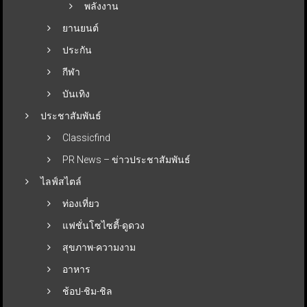
พลังงาน
ยานยนต์
ประกัน
กีฬา
บันเทิง
ประชาสัมพันธ์
Classicfind
PR News – ข่าวประชาสัมพันธ์
ไลฟ์สไตล์
ท่องเที่ยว
แฟชั่นโซไซตี้-ดูดวง
สุขภาพ-ความงาม
อาหาร
ช้อป-ชิม-ชิล