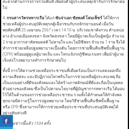
สะดวกด้านการจราจรในพื้นที่ เพื่อส่งตัวผู้ประสบเหตุเข้ารับการรักษาต่อ
ไป
4.
กรมสารวัตรทหารเรือ
ได้แก่
พันจ่าเอก ชัยพงศ์ โสมเพ็ชร์
ได้ให้การ
ช่วยเหลือผู้ประสบอุบัติเหตุรถตู้เฉี่ยวชนกับรถจักรยานยนต์ เมื่อวัน
พฤหัสบดีที่ 25 เมษายน 2567 เวลา 14.10 น. บริเวณเขาตังกวน ตำบลบ่อ
ยาง อำเภอเมืองสงขลา จังหวัดสงขลา โดยมีผู้บาดเจ็บเป็นผู้หญิง จำนวน
2 ราย อาการสาหัสหมดสติ ไม่หายใจ และไม่มีชีพจร จำนวน 1 ราย จึงได้
ทำการช่วยเหลือปฐมพยาบาลเบื้องตัน โดยการช่วยฟื้นคืนซีพขั้นพื้นฐาน
(CPR) พร้อมอยู่ดูแลผู้บาดเจ็บ และโทรแจ้งรถกู้ชีพนเรนทร เพื่อนำผู้บาด
เจ็บส่งโรงพยาบาลทำการรักษาต่อไป
ทั้งนี้ การให้ความช่วยเหลือประชาชนที่เดือดร้อนเป็นการแสดงออกถึง
ความเสียสละ และมีปฏิภาณไหวพริบในการช่วยเหลือผู้ประสบเหตุ ถือ
เป็นแบบอย่างที่ดีของสังคมและได้สร้างภาพลักษณ์ที่ดีและถือเป็นบุคคล
ตัวอย่างของสังคม ซึ่งเป็นไปตามนโยบายที่ผู้บัญชาการทหารเรือ ได้มอบ
ไว้ให้ในด้านของการช่วยเหลือประชาชน รวมทั้งได้กำหนดให้กำลังพล
ทุกนายมีความรู้ในการปฐมพยาบาล โดยวิธีช่วยฟื้นคืนชีพขั้นพื้นฐาน
หรือ CPR ซึ่งสามารถให้การช่วยเหลือประชาชนที่ประสบอุบัติเหตุได้
อย่างทันท่วงที
มีผู้อ่านข่าวนี้แล้ว 1534 ครั้ง