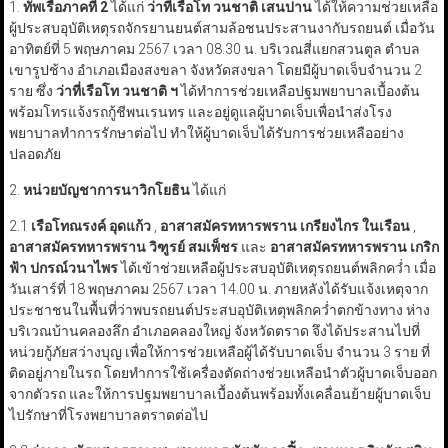
1.
ทัพเรือภาคที่ 2
ได้แก่
ว่าที่เรือโท วนชาติ เสนปาน
ได้ให้ความช่วยเหลือ
ผู้ประสบอุบัติเหตุรถจักรยานยนต์สามล้อชนประสานงากับรถยนต์ เมื่อวัน
อาทิตย์ที่ 5 พฤษภาคม 2567 เวลา 08.30 น. บริเวณสี่แยกสวนตูล ตำบล
เขารูปช้าง อำเภอเมืองสงขลา จังหวัดสงขลา โดยมีผู้บาดเจ็บจำนวน 2
ราย ซึ่ง
ว่าที่เรือโท วนชาติ ฯ
ได้ทำการช่วยเหลือปฐมพยาบาลเบื้องต้น
พร้อมโทรแจ้งรถกู้ชีพนเรนทร และอยู่ดูแลผู้บาดเจ็บเพื่อนำส่งโรง
พยาบาลทำการรักษาต่อไป ทำให้ผู้บาดเจ็บได้รับการช่วยเหลืออย่าง
ปลอดภัย
2.
หน่วยบัญชาการนาวิกโยธิน
ได้แก่
2.1
เรือโทณรงค์ อุดแก้ว
,
อาสาสมัครทหารพราน
เกรียงไกร ในเรือน
,
อาสาสมัครทหารพราน วิฑูรย์ สมเพ็ชร
และ
อาสาสมัครทหารพราน เกริก
ฟ้า ปกรณ์วนาไพร
ได้เข้าช่วยเหลือผู้ประสบอุบัติเหตุรถยนต์พลิกคว่ำ เมื่อ
วันเสาร์ที่ 18 พฤษภาคม 2567 เวลา 14.00 น. ภายหลังได้รับแจ้งเหตุจาก
ประชาชนในพื้นที่ว่าพบรถยนต์ประสบอุบัติเหตุพลิกคว่ำตกข้างทาง ห่าง
บริเวณบ้านคลองลึก อำเภอคลองใหญ่ จังหวัดตราด จึงได้ประสานไปที่
หน่วยกู้ภัยสว่างบุญ เพื่อให้การช่วยเหลือผู้ได้รับบาดเจ็บ จำนวน 3 ราย ที่
ติดอยู่ภายในรถ โดยทำการใช้เครื่องตัดถ่างช่วยเหลือนำตัวผู้บาดเจ็บออก
จากตัวรถ และให้การปฐมพยาบาลเบื้องต้นพร้อมทั้งเคลื่อนย้ายผู้บาดเจ็บ
ไปรักษาที่โรงพยาบาลตราดต่อไป