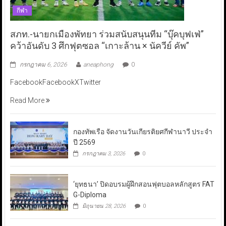
กีฬา
สภท.-นายกเมืองพัทยา ร่วมสนับสนุนทีม “บุ๊คบุฟเฟ่”
คว้าอันดับ 3 ศึกฟุตซอล “เกาะล้าน × นัควีย์ คัพ”
กรกฎาคม 6, 2026
aneaphong
0
FacebookFacebookXTwitter
Read More
กองทัพเรือ จัดงานวันเกียรติยศกีฬานาวี ประจำ
ปี 2569
กรกฎาคม 3, 2026
0
‘ยุทธนา’ ปิดอบรมผู้ฝึกสอนฟุตบอลหลักสูตร FAT
G-Diploma
มิถุนายน 28, 2026
0