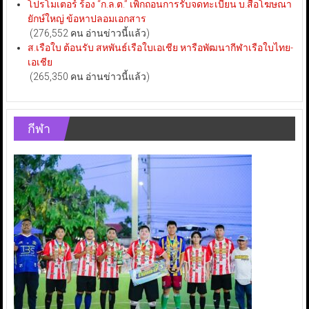
โปรโมเตอร์ ร้อง “ก.ล.ต.” เพิกถอนการรับจดทะเบียน บ.สื่อโฆษณา
ยักษ์ใหญ่ ข้อหาปลอมเอกสาร
(276,552 คน อ่านข่าวนี้แล้ว)
ส.เรือใบ ต้อนรับ สหพันธ์เรือใบเอเชีย หารือพัฒนากีฬาเรือใบไทย-
เอเชีย
(265,350 คน อ่านข่าวนี้แล้ว)
กีฬา