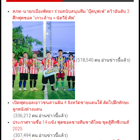
สภท.-นายกเมืองพัทยา ร่วมสนับสนุนทีม “บุ๊คบุฟเฟ่” คว้าอันดับ 3
ศึกฟุตซอล “เกาะล้าน × นัควีย์ คัพ”
(518,540 คน อ่านข่าวนี้แล้ว)
เปิดฟุตบอลเยาวชนสานฝัน 4 จังหวัดชายแดนใต้ คัดไปฝึกทักษะ
ลูกหนังต่างแดน
(336,212 คน อ่านข่าวนี้แล้ว)
ประกาศรายชื่อ 14 แข้ง ฟุตซอลชายทีมชาติไทย ชุดสู้ศึกซีเกมส์
2025
(307,494 คน อ่านข่าวนี้แล้ว)