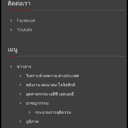
ติดต่อเรา
Facebook
Youtube
เมนู
ข่าวสาร
วิเคราะห์ บทความ ต่างประเทศ
พลังงาน-คมนาคม-โลจิสติกส์
อุตสาหกรรม-เออีซี-เอสเอมอี
อาชญากรรม
กระบวนการยุติธรรม
ภูมิภาค