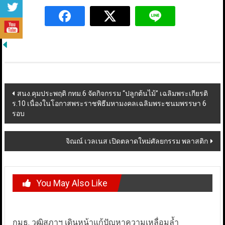
Post
สนง.คุมประพฤติ กทม.6 จัดกิจกรรม “ปลูกต้นไม้” เฉลิมพระเกียรติ
ร.10 เนื่องในโอกาสพระราชพิธีมหามงคลเฉลิมพระชนมพรรษา 6
navigation
รอบ
จิณณ์ เวลเนส เปิดตลาดใหม่ศัลยกรรม พลาสติก
You May Also Like
กมธ. วุฒิสภาฯ เดินหน้าแก้ปัญหาความเหลื่อมล้ำ