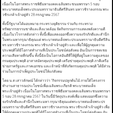
เนื่องในโอกาสพระราชพิธีมหามงคลเฉลิมพระชนมพรรษา 5 รอบ
พระบาทสมเด็จพระปรเมนทรรามาธิบดีศรีสินทร มหาวชิราลงกรณ พระ
วชิรเกล้าเจ้าอยู่หัว 28 กรกฎาคม 2567
ทั้งนี้รัฐบาลได้มอบหมาย กระทรวงยุติธรรม ร่วมกับ กระทรวง
ทรัพยากรธรรมชาติและสิ่งแวดล้อม จัดกิจกรรมการแสดงพลังความดี
เนื่องในวโรกาสดังกล่าว ทั้งนี้เพื่อแสดงออกซึ่งความจงรักภักดีและสำนึก
ในพระมหากรุณาธิคุณแด่ พระบาทสมเด็จพระปรเมนทรรามาธิบดีศรีสิน
ทร มหาวชิราลงกรณ พระวชิรเกล้าเจ้าอยู่หัว และเพื่อให้ผู้ถูกคุมความ
ประพฤติได้มีโอกาสทำงานที่เป็นประโยชน์ต่อสังคม อันเป็นการชดเชย
ความเสียหายที่ก่อขึ้น ทั้งนี้ยังเป็นโอกาสอันดีที่ให้ผู้ที่อยู่ในความดูแลของ
กรมคุมประพฤติ อาสาสมัครคุมประพฤติ เครือข่ายคุมประพฤติ ภาคีเครือ
ข่ายภาครัฐและภาคเอกชน และเจ้าหน้าที่สังกัดกรมคุมประพฤติ ได้มีส่วน
ร่วมในการบำเพ็ญประโยชน์ให้แก่สังคม
โดย น.ส.เสาวลักษณ์ ได้กล่าวว่า “กิจกรรมปลูกต้นไม้ ภายใต้โครงการ
ทำงานสาธารณประโยชน์เพื่อเฉลิมพระเกียรติ พระบาทสมเด็จ
พระเจ้าอยู่หัว เนื่องในโอกาสพระราชพิธีมหามงคลเฉลิมพระชนมพรรษา
5 รอบ 28 กรกฎาคม 2567 ในวันนี้มีวัตถุประสงค์เพื่อ แสดงออกซึ่งความ
จงรักภักดีและสำนึกในพระมหา กรุณาธิคุณแด่พระบาทสมเด็จพระปร
เมนทรรามาธิบดีศรีสินทร มหาวชิราลงกรณ พระวชิรเกล้าเจ้าอยู่หัว เพื่อ
ให้ผู้ถูกคุมความประพฤติได้มีโอกาสทำงานที่เป็นประโยชน์ต่อสังคม อัน