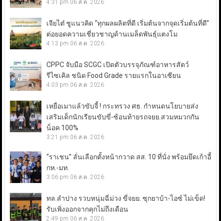
4:31 pm
06 ส.ค. 2026
เจียไต๋ ชูแนวคิด “ทุกผลผลิตที่ดี เริ่มต้นจากจุดเริ่มต้นที่ดี”
ต่อยอดความเชี่ยวชาญด้านเมล็ดพันธุ์แตงโม
4:13 pm
06 ส.ค. 2026
CPPC จับมือ SCGC เปิดตัวบรรจุภัณฑ์อาหารสัตว์
รีไซเคิล ชนิด Food Grade รายแรกในอาเซียน
4:03 pm
06 ส.ค. 2026
เหยื่อเมาแล้วขับจี้ ! กระทรวง ศธ. กำหนดนโยบายส่ง
เสริมเด็กนักเรียนขับขี่-ซ้อนท้ายรถจยย.สวมหมวกกัน
น็อค 100%
3:21 pm
06 ส.ค. 2026
“ราเชน” ลั่นเลือกตั้งหน้ากวาด สส. 10 ที่นั่ง พร้อมยึดเก้าอี้
กห.-มท.
3:06 pm
06 ส.ค. 2026
ทล.ลำปาง รวบหนุ่มฉี่ม่วง ขี่จยย. ซุกยาบ้า-ไอซ์ ไม่เข็ด!
รับเพิ่งออกจากคุกไม่ถึงเดือน
2:49 pm
06 ส.ค. 2026