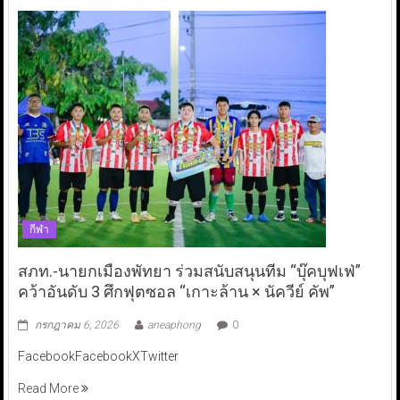
กีฬา
สภท.-นายกเมืองพัทยา ร่วมสนับสนุนทีม “บุ๊คบุฟเฟ่”
คว้าอันดับ 3 ศึกฟุตซอล “เกาะล้าน × นัควีย์ คัพ”
กรกฎาคม 6, 2026
aneaphong
0
FacebookFacebookXTwitter
Read More