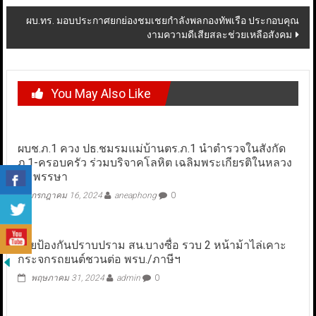
navigation
ผบ.ทร. มอบประกาศยกย่องชมเชยกำลังพลกองทัพเรือ ประกอบคุณ
งามความดีเสียสละช่วยเหลือสังคม
You May Also Like
ผบช.ภ.1 ควง ปธ.ชมรมแม่บ้านตร.ภ.1 นำตำรวจในสังกัด
ภ.1-ครอบครัว ร่วมบริจาคโลหิต เฉลิมพระเกียรติในหลวง
72 พรรษา
กรกฎาคม 16, 2024
aneaphong
0
ฝ่ายป้องกันปราบปราม สน.บางซื่อ รวบ 2 หน้าม้าไล่เคาะ
กระจกรถยนต์ชวนต่อ พรบ./ภาษีฯ
พฤษภาคม 31, 2024
admin
0