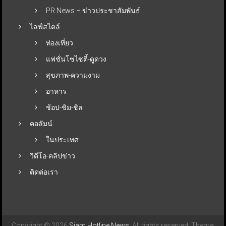
PR News – ข่าวประชาสัมพันธ์
ไลฟ์สไตล์
ท่องเที่ยว
แฟชั่นโซไซตี้-ดูดวง
สุขภาพ-ความงาม
อาหาร
ช้อป-ชิม-ชิล
คอลัมน์
ในประเทศ
วิดีโอ-คลิปข่าว
ติดต่อเรา
Copyright © 2026
Siam Hotline News
. All rights reserved. Theme: