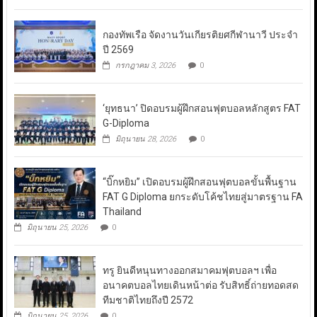
กองทัพเรือ จัดงานวันเกียรติยศกีฬานาวี ประจำ
ปี 2569
กรกฎาคม 3, 2026
0
‘ยุทธนา’ ปิดอบรมผู้ฝึกสอนฟุตบอลหลักสูตร FAT
G-Diploma
มิถุนายน 28, 2026
0
“บิ๊กหยิม” เปิดอบรมผู้ฝึกสอนฟุตบอลขั้นพื้นฐาน
FAT G Diploma ยกระดับโค้ชไทยสู่มาตรฐาน FA
Thailand
มิถุนายน 25, 2026
0
ทรู ยินดีหนุนทางออกสมาคมฟุตบอลฯ เพื่อ
อนาคตบอลไทยเดินหน้าต่อ รับสิทธิ์ถ่ายทอดสด
ทีมชาติไทยถึงปี 2572
มิถุนายน 25, 2026
0