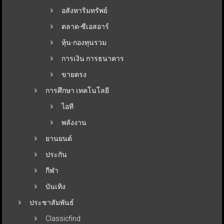
อสังหาริมทรัพย์
ตลาด-ซีเอสอาร์
หุ้น-กองทุนรวม
การเงิน การธนาคาร
ขายตรง
การศึกษา เทคโนโลยี
ไอที
พลังงาน
ยานยนต์
ประกัน
กีฬา
บันเทิง
ประชาสัมพันธ์
Classicfind