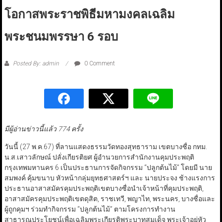
โอกาสพระราชพิธีมหามงคลเฉลิม
พระชนมพรรษา 6 รอบ
Posted By: admin
0 Comment
มีผู้อ่านข่าวนี้แล้ว 774 ครั้ง
วันนี้ (27 พ.ค.67) ที่ลานแสดงธรรมวัดทองสุทธาราม เขตบางซื่อ กทม.
น.ส.เสาวลักษณ์ ปลั่งเกียรติยศ ผู้อำนวยการสำนักงานคุมประพฤติ
กรุงเทพมหานคร 6 เป็นประธานการจัดกิจกรรม “ปลูกต้นไม้” โดยมี นาย
สมพงค์ คุ้มขนาบ หัวหน้ากลุ่มยุทธศาสตร์ฯ และ นายประจง ช้างแรงการ
ประธานอาสาสมัครคุมประพฤติเขตบางซื่อนำเจ้าหน้าที่คุมประพฤติ,
อาสาสมัครคุมประพฤติเขตดุสิต, ราชเทวี, พญาไท, พระนคร, บางซื่อและ
ผู้ถูกคุมฯ ร่วมทำกิจกรรม “ปลูกต้นไม้” ตามโครงการทำงาน
สาธารณประโยชน์เพื่อเฉลิมพระเกียรติพระบาทสมเด็จ พระเจ้าอยู่หัว