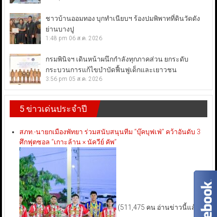
ชาวบ้านออมทอง บุกทำเนียบฯ ร้องปมพิพาทที่ดินวัดดัง
ย่านบางปู
1:48 pm
06 ส.ค. 2026
กรมพินิจฯ เดินหน้าผนึกกำลังทุกภาคส่วน ยกระดับ
กระบวนการแก้ไขบำบัดฟื้นฟูเด็กและเยาวชน
3:56 pm
05 ส.ค. 2026
5 ข่าวเด่นประจำปี
สภท.-นายกเมืองพัทยา ร่วมสนับสนุนทีม “บุ๊คบุฟเฟ่” คว้าอันดับ 3
ศึกฟุตซอล “เกาะล้าน × นัควีย์ คัพ”
(511,475 คน อ่านข่าวนี้แล้ว)