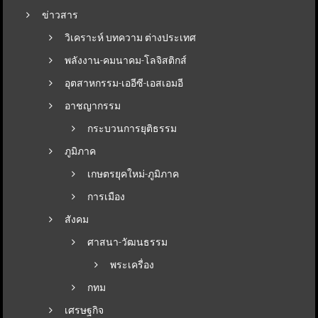
ข่าวสาร
วิเคราะห์ บทความ ต่างประเทศ
พลังงาน-คมนาคม-โลจิสติกส์
อุตสาหกรรม-เออีซี-เอสเอมอี
อาชญากรรม
กระบวนการยุติธรรม
ภูมิภาค
เกษตรยุคใหม่-ภูมิภาค
การเมือง
สังคม
ศาสนา-วัฒนธรรม
พระเครื่อง
กทม
เศรษฐกิจ