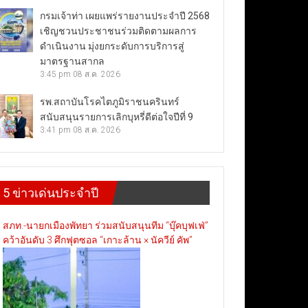
กรมเจ้าท่า เผยแพร่รายงานประจำปี 2568
เชิญชวนประชาชนร่วมติดตามผลการ
ดำเนินงาน มุ่งยกระดับการบริการสู่
มาตรฐานสากล
3:45 pm
08 ส.ค. 2026
รพ.สถาบันโรคไตภูมิราชนครินทร์
สนับสนุนรายการเลิกบุหรี่ดีต่อใจปีที่ 9
3:41 pm
08 ส.ค. 2026
5 ข่าวเด่นประจำปี
สภท.-นายกเมืองพัทยา ร่วมสนับสนุนทีม “บุ๊คบุฟเฟ่”
คว้าอันดับ 3 ศึกฟุตซอล “เกาะล้าน × นัควีย์ คัพ”