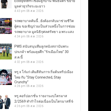
Ecosystem เชื่อมลูกบ้าน-พันธมิตร ขยาย
มูลค่าธุรกิจระยะยาว
4:43 pm
08 ส.ค. 2026
รถพยาบาลคันนี้…ยังต้องกลับมาช่วยชีวิต
ผู้คน ขอเชิญร่วมเป็นส่วนหนึ่งในการซ่อม
รถพยาบาล มูลนิธิกุศลศรัทธา อ.พระแสง
4:34 pm
08 ส.ค. 2026
PWS สนับสนุนทีมลูกหนังสถาบันพระ
ปกเกล้า พร้อมลุยศึก “รักเมืองไทย” 30
ส.ค.นี้
4:32 pm
08 ส.ค. 2026
ทรู x โก๋แก่ เติมสีสันการเริ่มต้นทริปเมือง
ไทย กับ “Stay Connected, Stay
Crunchy”
4:28 pm
08 ส.ค. 2026
ทรู คอร์ปอเรชั่น รายงานงบไตรมาส
2/2569 ทำกำไรต่อเนื่องเป็นไตรมาสที่ 6
4:26 pm
08 ส.ค. 2026