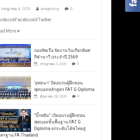
กรกฎาคม 6, 2026
aneaphong
0
cebookFacebookXTwitter
ad More
กองทัพเรือ จัดงานวันเกียรติยศ
กีฬานาวี ประจำปี 2569
กรกฎาคม 3, 2026
0
‘ยุทธนา’ ปิดอบรมผู้ฝึกสอน
ฟุตบอลหลักสูตร FAT G-Diploma
มิถุนายน 28, 2026
0
“บิ๊กหยิม” เปิดอบรมผู้ฝึกสอน
ฟุตบอลขั้นพื้นฐาน FAT G
Diploma ยกระดับโค้ชไทยสู่
ตรฐาน FA Thailand