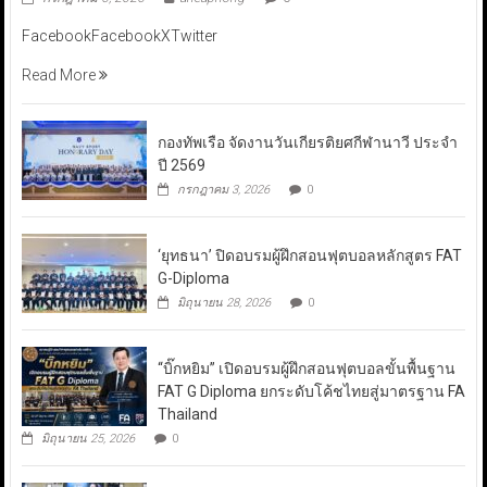
FacebookFacebookXTwitter
Read More
กองทัพเรือ จัดงานวันเกียรติยศกีฬานาวี ประจำ
ปี 2569
กรกฎาคม 3, 2026
0
‘ยุทธนา’ ปิดอบรมผู้ฝึกสอนฟุตบอลหลักสูตร FAT
G-Diploma
มิถุนายน 28, 2026
0
“บิ๊กหยิม” เปิดอบรมผู้ฝึกสอนฟุตบอลขั้นพื้นฐาน
FAT G Diploma ยกระดับโค้ชไทยสู่มาตรฐาน FA
Thailand
มิถุนายน 25, 2026
0