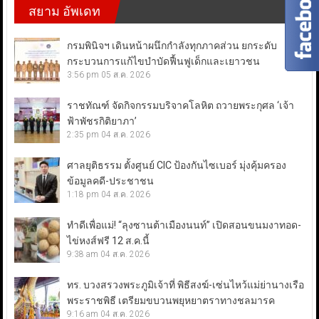
สยาม อัพเดท
กรมพินิจฯ เดินหน้าผนึกกำลังทุกภาคส่วน ยกระดับ
กระบวนการแก้ไขบำบัดฟื้นฟูเด็กและเยาวชน
3:56 pm
05 ส.ค. 2026
ราชทัณฑ์ จัดกิจกรรมบริจาคโลหิต ถวายพระกุศล ‘เจ้า
ฟ้าพัชรกิติยาภา’
2:35 pm
04 ส.ค. 2026
ศาลยุติธรรม ตั้งศูนย์ CIC ป้องกันไซเบอร์ มุ่งคุ้มครอง
ข้อมูลคดี-ประชาชน
1:18 pm
04 ส.ค. 2026
ทำดีเพื่อแม่! “ลุงซานต้าเมืองนนท์” เปิดสอนขนมงาทอด-
ไข่หงส์ฟรี 12 ส.ค.นี้
9:38 am
04 ส.ค. 2026
ทร. บวงสรวงพระภูมิเจ้าที่ พิธีสงฆ์-เซ่นไหว้แม่ย่านางเรือ
พระราชพิธี เตรียมขบวนพยุหยาตราทางชลมารค
9:16 am
04 ส.ค. 2026