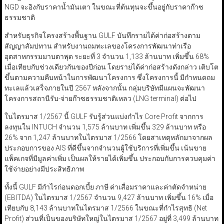
NGD จะอิงกับราคาน้ำมันเตา ในขณะที่ต้นทุนจะขึ้นอยู่กับราคาก๊าซ
ธรรมชาติ
สำหรับธุรกิจโครงสร้างพื้นฐาน GULF บันทึกรายได้ค่าก่อสร้างตาม
สัญญาสัมปทาน สำหรับงานถมทะเลของโครงการพัฒนาท่าเรือ
อุตสาหกรรมมาบตาพุด ระยะที่ 3 จำนวน 1,133 ล้านบาท เพิ่มขึ้น 68%
เมื่อเทียบกับช่วงเดียวกันของปีก่อน โดยรายได้ค่าก่อสร้างดังกล่าว เติบโต
ขึ้นตามความคืบหน้าในการพัฒนาโครงการ ซึ่งโครงการนี้ มีกำหนดถม
ทะเลแล้วเสร็จภายในปี 2567 หลังจากนั้น กลุ่มบริษัทมีแผนจะพัฒนา
โครงการสถานีรับ-จ่ายก๊าซธรรมชาติเหลว (LNG terminal) ต่อไป
ในไตรมาส 1/2567 นี้ GULF รับรู้ส่วนแบ่งกำไร Core Profit จากการ
ลงทุนใน INTUCH จำนวน 1,575 ล้านบาท เพิ่มขึ้น 329 ล้านบาท หรือ
26% จาก 1,247 ล้านบาทในไตรมาส 1/2566 โดยสาเหตุหลักมาจากผล
ประกอบการของ AIS ที่ดีขึ้นจากจำนวนผู้ใช้บริการที่เพิ่มขึ้น เน้นขาย
แพ็คเกจที่มีมูลค่าเพิ่ม เป็นผลให้รายได้เพิ่มขึ้น ประกอบกับการควบคุมค่า
ใช้จ่ายอย่างมีประสิทธิภาพ
ทั้งนี้ GULF มีกำไรก่อนดอกเบี้ย ภาษี ค่าเสื่อมราคาและค่าตัดจำหน่าย
(EBITDA) ในไตรมาส 1/2567 จำนวน 9,427 ล้านบาท เพิ่มขึ้น 16% เมื่อ
เทียบกับ 8,143 ล้านบาทในไตรมาส 1/2566 ในขณะที่กำไรสุทธิ (Net
Profit) ส่วนที่เป็นของบริษัทใหญ่ในไตรมาส 1/2567 อยู่ที่ 3,499 ล้านบาท