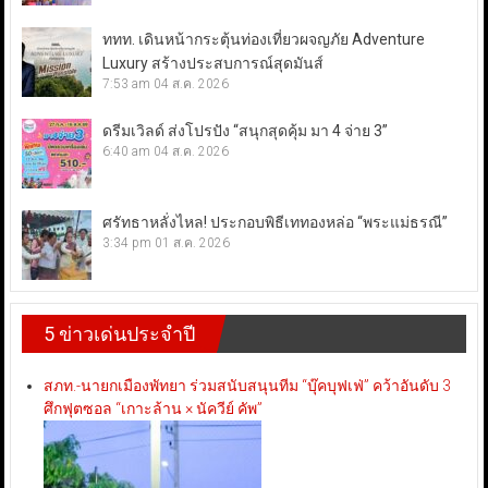
ททท. เดินหน้ากระตุ้นท่องเที่ยวผจญภัย Adventure
Luxury สร้างประสบการณ์สุดมันส์
7:53 am
04 ส.ค. 2026
ดรีมเวิลด์ ส่งโปรปัง “สนุกสุดคุ้ม มา 4 จ่าย 3”
6:40 am
04 ส.ค. 2026
ศรัทธาหลั่งไหล! ประกอบพิธีเททองหล่อ “พระแม่ธรณี”
3:34 pm
01 ส.ค. 2026
5 ข่าวเด่นประจำปี
สภท.-นายกเมืองพัทยา ร่วมสนับสนุนทีม “บุ๊คบุฟเฟ่” คว้าอันดับ 3
ศึกฟุตซอล “เกาะล้าน × นัควีย์ คัพ”