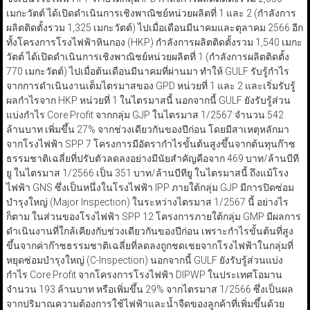
เมกะวัตต์ ได้เปิดดำเนินการเชิงพาณิชย์หน่วยผลิตที่ 1 และ 2 (กำลังการ
ผลิตติดตั้งรวม 1,325 เมกะวัตต์) ไปเมื่อเดือนมีนาคมและตุลาคม 2566 อีก
ทั้งโครงการโรงไฟฟ้าหินกอง (HKP) กำลังการผลิตติดตั้งรวม 1,540 เมกะ
วัตต์ ได้เปิดดำเนินการเชิงพาณิชย์หน่วยผลิตที่ 1 (กำลังการผลิตติดตั้ง
770 เมกะวัตต์) ไปเมื่อต้นเดือนมีนาคมที่ผ่านมา ทำให้ GULF รับรู้กำไร
จากการดำเนินงานเต็มไตรมาสของ GPD หน่วยที่ 1 และ 2 และเริ่มรับรู้
ผลกำไรจาก HKP หน่วยที่ 1 ในไตรมาสนี้ นอกจากนี้ GULF ยังรับรู้ส่วน
แบ่งกำไร Core Profit จากกลุ่ม GJP ในไตรมาส 1/2567 จำนวน 542
ล้านบาท เพิ่มขึ้น 27% จากช่วงเดียวกันของปีก่อน โดยมีสาเหตุหลักมา
จากโรงไฟฟ้า SPP 7 โครงการมีอัตรากำไรขั้นต้นสูงขึ้นจากต้นทุนก๊าซ
ธรรมชาติเฉลี่ยที่ปรับตัวลดลงอย่างมีนัยสำคัญคือจาก 469 บาท/ล้านบีที
ยู ในไตรมาส 1/2566 เป็น 351 บาท/ล้านบีทียู ในไตรมาสนี้ ถึงแม้โรง
ไฟฟ้า GNS ซึ่งเป็นหนึ่งในโรงไฟฟ้า IPP ภายใต้กลุ่ม GJP มีการปิดซ่อม
บำรุงใหญ่ (Major Inspection) ในระหว่างไตรมาส 1/2567 นี้ อย่างไร
ก็ตาม ในส่วนของโรงไฟฟ้า SPP 12 โครงการภายใต้กลุ่ม GMP มีผลการ
ดำเนินงานที่ใกล้เคียงกับช่วงเดียวกันของปีก่อน เพราะกำไรขั้นต้นที่สูง
ขึ้นจากค่าก๊าซธรรมชาติเฉลี่ยที่ลดลงถูกชดเชยจากโรงไฟฟ้าในกลุ่มที่
หยุดซ่อมบำรุงใหญ่ (C-Inspection) นอกจากนี้ GULF ยังรับรู้ส่วนแบ่ง
กำไร Core Profit จากโครงการโรงไฟฟ้า DIPWP ในประเทศโอมาน
จำนวน 193 ล้านบาท หรือเพิ่มขึ้น 29% จากไตรมาส 1/2566 ซึ่งเป็นผล
จากปริมาณความต้องการใช้ไฟฟ้าและน้ำจืดของลูกค้าที่เพิ่มขึ้นด้วย