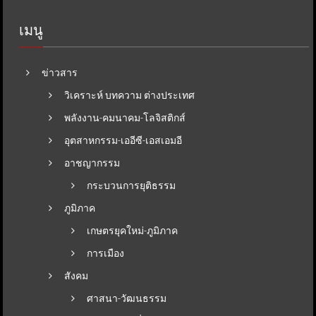
เมนู
ข่าวสาร
วิเคราะห์ บทความ ต่างประเทศ
พลังงาน-คมนาคม-โลจิสติกส์
อุตสาหกรรม-เออีซี-เอสเอมอี
อาชญากรรม
กระบวนการยุติธรรม
ภูมิภาค
เกษตรยุคใหม่-ภูมิภาค
การเมือง
สังคม
ศาสนา-วัฒนธรรม