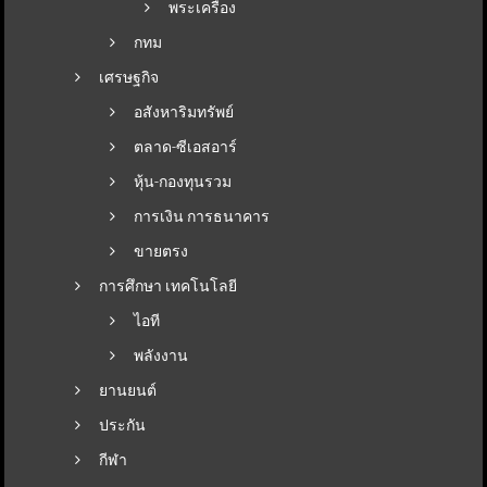
พระเครื่อง
กทม
เศรษฐกิจ
อสังหาริมทรัพย์
ตลาด-ซีเอสอาร์
หุ้น-กองทุนรวม
การเงิน การธนาคาร
ขายตรง
การศึกษา เทคโนโลยี
ไอที
พลังงาน
ยานยนต์
ประกัน
กีฬา