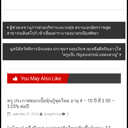
Post
ผู้ช่วยเลขานุการฝ่ายบริหารและกงสุล สถานเอกอัครราชทูต
สาธารณสิงคโปร์ เข้าเยี่ยมคารวะรองนายกเมืองพัทยา
navigation
มูลนิธิสวัสดิการนักแสดง ประชุมฯ มอบเงินช่วยเหลือศิลปินอาวุโส
“ครูแป๊ะ กัญจนปกรณ์ แสดงหาญ”
You May Also Like
ทรู ประกาศดอกเบี้ยหุ้นกู้ชุดใหม่ อายุ 4 – 10 ปี ที่ 2.50 –
3.25% ต่อปี
เมษายน 22, 2026
aneaphong
0