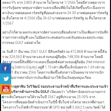
ลดลง 9% จาก 3,850 ล้านบาท ในไตรมาส 1/2566 โดยมีสาเหตุมาจาก
การรับรู้ผลขาดทุนจากอัตราแลกเปลี่ยนที่ยังไม่ได้เกิดขึ้นจริง เนื่องจาก
ค่าเงินบาทต่อดอลลาร์สหรัฐที่อ่อนค่าลงจาก 34.39 บาทต่อดอลลาร์สหรัฐ
ณ สิ้นไตรมาส 4/2566 เป็น 36.63 บาทต่อดอลลาร์สหรัฐ ณ สิ้นไตรมาส
1/2567
อย่างไรก็ตาม ผลกระทบจากอัตราแลกเปลี่ยนดังกล่าวเป็นเพียงการบันทึก
รายการทางบัญชี และไม่มีผลกระทบต่อกระแสเงินสดและผลประกอบ
การของ GULF แต่อย่างใด
ณ วันที่ 31 มีนาคม 2567 GULF มีสินทรัพย์รวม 472,868 ล้านบาท หนี้สิน
รวม 324,563 ล้านบาท และส่วนของผู้ถือหุ้น 148,306 ล้านบาท โดยมี
อัตราส่วนหนี้สินที่มีภาระดอกเบี้ยสุทธิต่อส่วนของผู้ถือหุ้น (Net Interest-
Bearing Debt to Equity) อยู่ที่ 1.70 เท่า เพิ่มขึ้นเล็กน้อยจาก 1.69 เท่า ณ
วันที่ 31 ธันวาคม 2566 โดยการเพิ่มขึ้นดังกล่าวเป็นผลมาจากการเบิก
เงินกู้ยืมจากสถาบันการเงินเพื่อนำมาใช้เป็นเงินทุนหมุนเวียน
นางสาวยุพาพิน วังวิวัฒน์ รองประธานเจ้าหน้าที่บริหารและประธานเจ้า
หน้าที่บริหารด้านการเงิน
GULF
เปิดเผยว่า “บริษัทฯ ยังคงประมาณการ
การเติบโตของรายได้รวมในปี 2567 อยู่ที่ประมาณ 25-30% จาก
โครงการที่ทยอยเปิดดำเนินการในปีนี้ ซึ่งในช่วงไตรมาสแรกที่ผ่านมา
โครงการโรงไฟฟ้าก๊าซธรรมชาติ GPD หน่วยที่ 3 (662.5 เมกะวัตต์) ได้