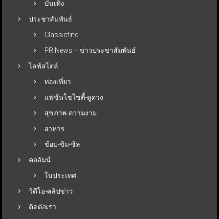
บันเทิง
ประชาสัมพันธ์
Classicfind
PR News – ข่าวประชาสัมพันธ์
ไลฟ์สไตล์
ท่องเที่ยว
แฟชั่นโซไซตี้-ดูดวง
สุขภาพ-ความงาม
อาหาร
ช้อป-ชิม-ชิล
คอลัมน์
ในประเทศ
วิดีโอ-คลิปข่าว
ติดต่อเรา