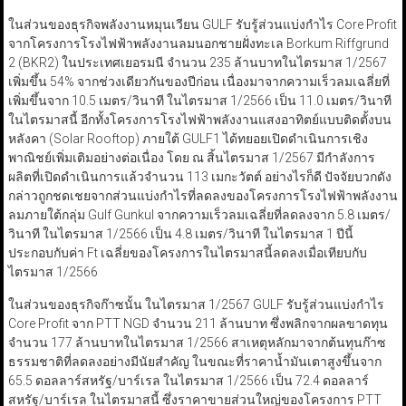
ในส่วนของธุรกิจพลังงานหมุนเวียน GULF รับรู้ส่วนแบ่งกำไร Core Profit
จากโครงการโรงไฟฟ้าพลังงานลมนอกชายฝั่งทะเล Borkum Riffgrund
2 (BKR2) ในประเทศเยอรมนี จำนวน 235 ล้านบาทในไตรมาส 1/2567
เพิ่มขึ้น 54% จากช่วงเดียวกันของปีก่อน เนื่องมาจากความเร็วลมเฉลี่ยที่
เพิ่มขึ้นจาก 10.5 เมตร/วินาที ในไตรมาส 1/2566 เป็น 11.0 เมตร/วินาที
ในไตรมาสนี้ อีกทั้งโครงการโรงไฟฟ้าพลังงานแสงอาทิตย์แบบติดตั้งบน
หลังคา (Solar Rooftop) ภายใต้ GULF1 ได้ทยอยเปิดดำเนินการเชิง
พาณิชย์เพิ่มเติมอย่างต่อเนื่อง โดย ณ สิ้นไตรมาส 1/2567 มีกำลังการ
ผลิตที่เปิดดำเนินการแล้วจำนวน 113 เมกะวัตต์ อย่างไรก็ดี ปัจจัยบวกดัง
กล่าวถูกชดเชยจากส่วนแบ่งกำไรที่ลดลงของโครงการโรงไฟฟ้าพลังงาน
ลมภายใต้กลุ่ม Gulf Gunkul จากความเร็วลมเฉลี่ยที่ลดลงจาก 5.8 เมตร/
วินาที ในไตรมาส 1/2566 เป็น 4.8 เมตร/วินาที ในไตรมาส 1 ปีนี้
ประกอบกับค่า Ft เฉลี่ยของโครงการในไตรมาสนี้ลดลงเมื่อเทียบกับ
ไตรมาส 1/2566
ในส่วนของธุรกิจก๊าซนั้น ในไตรมาส 1/2567 GULF รับรู้ส่วนแบ่งกำไร
Core Profit จาก PTT NGD จำนวน 211 ล้านบาท ซึ่งพลิกจากผลขาดทุน
จำนวน 177 ล้านบาทในไตรมาส 1/2566 สาเหตุหลักมาจากต้นทุนก๊าซ
ธรรมชาติที่ลดลงอย่างมีนัยสำคัญ ในขณะที่ราคาน้ำมันเตาสูงขึ้นจาก
65.5 ดอลลาร์สหรัฐ/บาร์เรล ในไตรมาส 1/2566 เป็น 72.4 ดอลลาร์
สหรัฐ/บาร์เรล ในไตรมาสนี้ ซึ่งราคาขายส่วนใหญ่ของโครงการ PTT