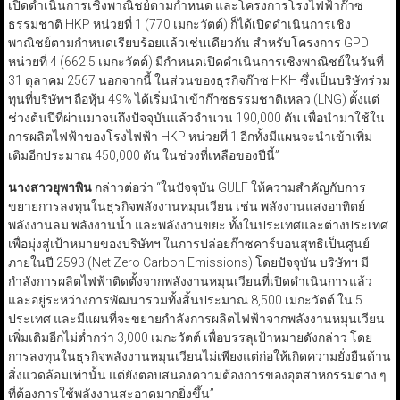
เปิดดำเนินการเชิงพาณิชย์ตามกำหนด และโครงการโรงไฟฟ้าก๊าซ
ธรรมชาติ HKP หน่วยที่ 1 (770 เมกะวัตต์) ก็ได้เปิดดำเนินการเชิง
พาณิชย์ตามกำหนดเรียบร้อยแล้วเช่นเดียวกัน สำหรับโครงการ GPD
หน่วยที่ 4 (662.5 เมกะวัตต์) มีกำหนดเปิดดำเนินการเชิงพาณิชย์ในวันที่
31 ตุลาคม 2567 นอกจากนี้ ในส่วนของธุรกิจก๊าซ HKH ซึ่งเป็นบริษัทร่วม
ทุนที่บริษัทฯ ถือหุ้น 49% ได้เริ่มนำเข้าก๊าซธรรมชาติเหลว (LNG) ตั้งแต่
ช่วงต้นปีที่ผ่านมาจนถึงปัจจุบันแล้วจำนวน 190,000 ตัน เพื่อนำมาใช้ใน
การผลิตไฟฟ้าของโรงไฟฟ้า HKP หน่วยที่ 1 อีกทั้งมีแผนจะนำเข้าเพิ่ม
เติมอีกประมาณ 450,000 ตัน ในช่วงที่เหลือของปีนี้”
นางสาวยุพาพิน
กล่าวต่อว่า “ในปัจจุบัน GULF ให้ความสำคัญกับการ
ขยายการลงทุนในธุรกิจพลังงานหมุนเวียน เช่น พลังงานแสงอาทิตย์
พลังงานลม พลังงานน้ำ และพลังงานขยะ ทั้งในประเทศและต่างประเทศ
เพื่อมุ่งสู่เป้าหมายของบริษัทฯ ในการปล่อยก๊าซคาร์บอนสุทธิเป็นศูนย์
ภายในปี 2593 (Net Zero Carbon Emissions) โดยปัจจุบัน บริษัทฯ มี
กำลังการผลิตไฟฟ้าติดตั้งจากพลังงานหมุนเวียนที่เปิดดำเนินการแล้ว
และอยู่ระหว่างการพัฒนารวมทั้งสิ้นประมาณ 8,500 เมกะวัตต์ ใน 5
ประเทศ และมีแผนที่จะขยายกำลังการผลิตไฟฟ้าจากพลังงานหมุนเวียน
เพิ่มเติมอีกไม่ต่ำกว่า 3,000 เมกะวัตต์ เพื่อบรรลุเป้าหมายดังกล่าว โดย
การลงทุนในธุรกิจพลังงานหมุนเวียนไม่เพียงแต่ก่อให้เกิดความยั่งยืนด้าน
สิ่งแวดล้อมเท่านั้น แต่ยังตอบสนองความต้องการของอุตสาหกรรมต่าง ๆ
ที่ต้องการใช้พลังงานสะอาดมากยิ่งขึ้น”