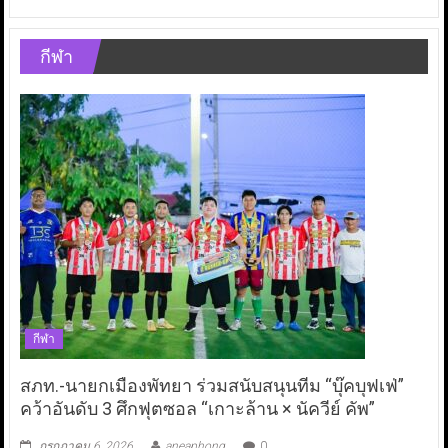
กีฬา
กีฬา
สภท.-นายกเมืองพัทยา ร่วมสนับสนุนทีม “บุ๊คบุฟเฟ่”
คว้าอันดับ 3 ศึกฟุตซอล “เกาะล้าน × นัควีย์ คัพ”
กรกฎาคม 6, 2026
aneaphong
0