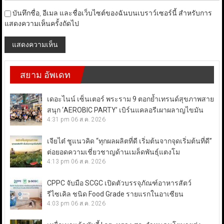
บันทึกชื่อ, อีเมล และชื่อเว็บไซต์ของฉันบนเบราว์เซอร์นี้ สำหรับการ
แสดงความเห็นครั้งถัดไป
สยาม อัพเดท
เดอะไนน์ เซ็นเตอร์ พระราม 9 ตอกย้ำเทรนด์สุขภาพสาย
สนุก ‘AEROBIC PARTY’ เบิร์นแคลอรีเผาผลาญไขมัน
4:31 pm
06 ส.ค. 2026
เจียไต๋ ชูแนวคิด “ทุกผลผลิตที่ดี เริ่มต้นจากจุดเริ่มต้นที่ดี”
ต่อยอดความเชี่ยวชาญด้านเมล็ดพันธุ์แตงโม
4:13 pm
06 ส.ค. 2026
CPPC จับมือ SCGC เปิดตัวบรรจุภัณฑ์อาหารสัตว์
รีไซเคิล ชนิด Food Grade รายแรกในอาเซียน
4:03 pm
06 ส.ค. 2026