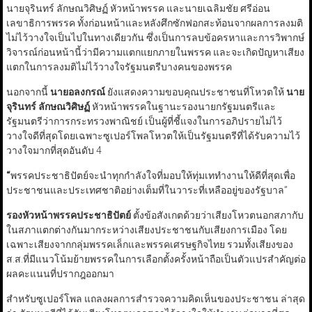
นายจุรินทร์ ลักษณวิศิษฏ์ หัวหน้าพรรค และนายเฉลิมชัย ศรีอ่อน
เลขาธิการพรรค ทั้งก่อนหน้าและหลังศึกซักฟอกสะท้อนจากผลการลงมติ
ไม่ไว้วางใจเป็นไปในทางเดียวกัน ซึ่งเป็นการลบข้อครหาและการวิพากษ์
วิจารณ์ก่อนหน้านี้ว่ามีความแตกแยกภายในพรรค และจะเกิดปัญหาเสียง
แตกในการลงมติไม่ไว้วางใจรัฐมนตรีบางคนของพรรค
นอกจากนี้
นายอลงกรณ์
ยังแสดงความขอบคุณประชาชนที่โหวตให้
นาย
จุรินทร์ ลักษณวิศิษฏ์
หัวหน้าพรรคในฐานะรองนายกรัฐมนตรีและ
รัฐมนตรีว่าการกระทรวงพาณิชย์ เป็นผู้ที่ชี้แจงในการอภิปรายไม่ไว้
วางใจดีที่สุดโดยเฉพาะซูเปอร์โพลโหวตให้เป็นรัฐมนตรีที่ได้รับความไว้
วางใจมากที่สุดอันดับ 4
“
พรรคประชาธิปัตย์จะนำทุกกำลังใจที่มอบให้ทุ่มเททำงานให้ดีที่สุดเพื่อ
ประชาชนและประเทศชาติอย่างเต็มที่ในวาระที่เหลืออยู่ของรัฐบาล”
รองหัวหน้าพรรคประชาธิปัตย์
ตั้งข้อสังเกตด้วยว่าเสียงโหวตนอกสภากับ
ในสภาแตกต่างกันมากระหว่างเสียงประชาชนกับเสียงการเมือง โดย
เฉพาะเสียงจากกลุ่มพรรคเล็กและพรรคเศรษฐกิจไทย รวมทั้งเสียงของ
ส.ส.ที่มีแนวโน้มย้ายพรรคในการเลือกตั้งครั้งหน้าถือเป็นตัวแปรสำคัญต่อ
ผลคะแนนที่ปรากฎออกมา
สำหรับซูเปอร์โพล แถลงผลการสำรวจความคิดเห็นของประชาชน ล่าสุด