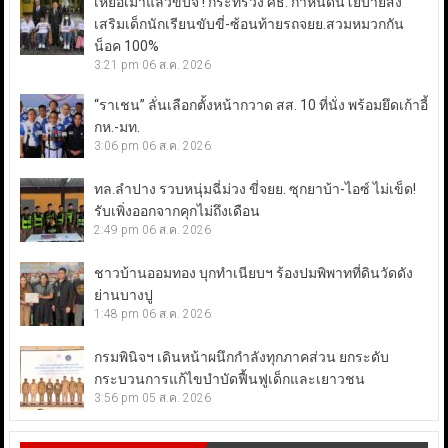
เหยื่อเมาแล้วขับจี้ ! กระทรวง ศธ. กำหนดนโยบายส่ง
เสริมเด็กนักเรียนขับขี่-ซ้อนท้ายรถจยย.สวมหมวกกัน
น็อค 100%
3:21 pm
06 ส.ค. 2026
“ราเชน” ลั่นเลือกตั้งหน้ากวาด สส. 10 ที่นั่ง พร้อมยึดเก้าอี้
กห.-มท.
3:06 pm
06 ส.ค. 2026
ทล.ลำปาง รวบหนุ่มฉี่ม่วง ขี่จยย. ซุกยาบ้า-ไอซ์ ไม่เข็ด!
รับเพิ่งออกจากคุกไม่ถึงเดือน
2:49 pm
06 ส.ค. 2026
ชาวบ้านออมทอง บุกทำเนียบฯ ร้องปมพิพาทที่ดินวัดดัง
ย่านบางปู
1:48 pm
06 ส.ค. 2026
กรมพินิจฯ เดินหน้าผนึกกำลังทุกภาคส่วน ยกระดับ
กระบวนการแก้ไขบำบัดฟื้นฟูเด็กและเยาวชน
3:56 pm
05 ส.ค. 2026