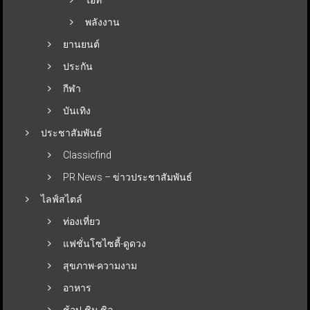
พลังงาน
ยานยนต์
ประกัน
กีฬา
บันเทิง
ประชาสัมพันธ์
Classicfind
PR News – ข่าวประชาสัมพันธ์
ไลฟ์สไตล์
ท่องเที่ยว
แฟชั่นโซไซตี้-ดูดวง
สุขภาพ-ความงาม
อาหาร
ช้อป-ชิม-ชิล