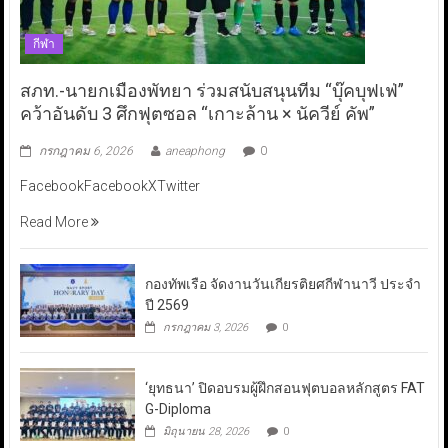
กีฬา
สภท.-นายกเมืองพัทยา ร่วมสนับสนุนทีม “บุ๊คบุฟเฟ่”
คว้าอันดับ 3 ศึกฟุตซอล “เกาะล้าน × นัควีย์ คัพ”
กรกฎาคม 6, 2026
aneaphong
0
FacebookFacebookXTwitter
Read More
กองทัพเรือ จัดงานวันเกียรติยศกีฬานาวี ประจำ
ปี 2569
กรกฎาคม 3, 2026
0
‘ยุทธนา’ ปิดอบรมผู้ฝึกสอนฟุตบอลหลักสูตร FAT
G-Diploma
มิถุนายน 28, 2026
0