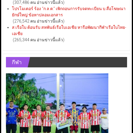
(307,486 คน อ่านข่าวนี้แล้ว)
โปรโมเตอร์ ร้อง “ก.ล.ต.” เพิกถอนการรับจดทะเบียน บ.สื่อโฆษณา
ยักษ์ใหญ่ ข้อหาปลอมเอกสาร
(276,542 คน อ่านข่าวนี้แล้ว)
ส.เรือใบ ต้อนรับ สหพันธ์เรือใบเอเชีย หารือพัฒนากีฬาเรือใบไทย-
เอเชีย
(265,344 คน อ่านข่าวนี้แล้ว)
กีฬา