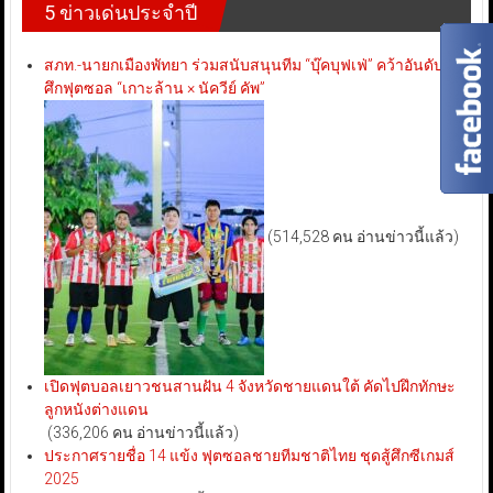
5 ข่าวเด่นประจำปี
สภท.-นายกเมืองพัทยา ร่วมสนับสนุนทีม “บุ๊คบุฟเฟ่” คว้าอันดับ 3
ศึกฟุตซอล “เกาะล้าน × นัควีย์ คัพ”
(514,528 คน อ่านข่าวนี้แล้ว)
เปิดฟุตบอลเยาวชนสานฝัน 4 จังหวัดชายแดนใต้ คัดไปฝึกทักษะ
ลูกหนังต่างแดน
(336,206 คน อ่านข่าวนี้แล้ว)
ประกาศรายชื่อ 14 แข้ง ฟุตซอลชายทีมชาติไทย ชุดสู้ศึกซีเกมส์
2025