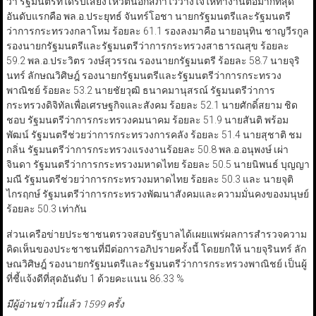
ว่า รัฐมนตรีที่ได้รับเสียงโหวตนอกสภาไว้วางใจให้ทำงานต่อมากที่สุด
อันดับแรกคือ พล.อ.ประยุทธ์ จันทร์โอชา นายกรัฐมนตรีและรัฐมนตรี
ว่าการกระทรวงกลาโหม ร้อยละ 61.1 รองลงมาคือ นายอนุทิน ชาญวีรกูล
รองนายกรัฐมนตรีและรัฐมนตรีว่าการกระทรวงสาธารณสุข ร้อยละ
59.2 พล.อ.ประวิตร วงษ์สุวรรณ รองนายกรัฐมนตรี ร้อยละ 58.7 นายจุริ
นทร์ ลักษณวิศิษฎ์ รองนายกรัฐมนตรีและรัฐมนตรีว่าการกระทรวง
พาณิชย์ ร้อยละ 53.2 นายชัยวุฒิ ธนาคมานุสรณ์ รัฐมนตรีว่าการ
กระทรวงดิจิทัลเพื่อเศรษฐกิจและสังคม ร้อยละ 52.1 นายศักดิ์สยาม ชิด
ชอบ รัฐมนตรีว่าการกระทรวงคมนาคม ร้อยละ 51.9 นายสันติ พร้อม
พัฒน์ รัฐมนตรีช่วยว่าการกระทรวงการคลัง ร้อยละ 51.4 นายสุชาติ ชม
กลิ่น รัฐมนตรีว่าการกระทรวงแรงงานร้อยละ 50.8 พล.อ.อนุพงษ์ เผ่า
จินดา รัฐมนตรีว่าการกระทรวงมหาดไทย ร้อยละ 50.5 นายนิพนธ์ บุญญา
มณี รัฐมนตรีช่วยว่าการกระทรวงมหาดไทย ร้อยละ 50.3 และ นายจุติ
ไกรฤกษ์ รัฐมนตรีว่าการกระทรวงพัฒนาสังคมและความมั่นคงของมนุษย์
ร้อยละ 50.3 เท่ากัน
ส่วนเครือข่ายประชาชนตรวจสอบรัฐบาลได้เผยแพร่ผลการสำรวจความ
คิดเห็นของประชาชนที่มีต่อการอภิปรายครั้งนี้ โดยยกให้ นายจุรินทร์ ลัก
ษณวิศิษฎ์ รองนายกรัฐมนตรีและรัฐมนตรีว่าการกระทรวงพาณิชย์ เป็นผู้
ที่ชี้แจ้งดีที่สุดอันดับ 1 ด้วยคะแนน 86.33 %
มีผู้อ่านข่าวนี้แล้ว 1599 ครั้ง