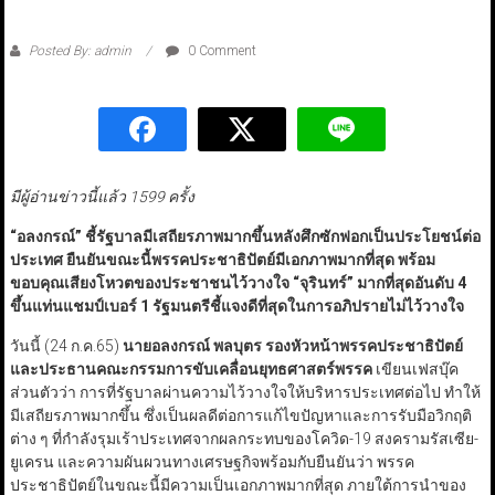
Posted By: admin
0 Comment
มีผู้อ่านข่าวนี้แล้ว 1599 ครั้ง
“อลงกรณ์” ชี้รัฐบาลมีเสถียรภาพมากขึ้นหลังศึกซักฟอกเป็นประโยชน์ต่อ
ประเทศ ยืนยันขณะนี้พรรคประชาธิปัตย์มีเอกภาพมากที่สุด พร้อม
ขอบคุณเสียงโหวตของประชาชนไว้วางใจ “จุรินทร์” มากที่สุดอันดับ 4
ขึ้นแท่นแชมป์เบอร์ 1 รัฐมนตรีชี้แจงดีที่สุดในการอภิปรายไม่ไว้วางใจ
วันนี้ (24 ก.ค.65)
นายอลงกรณ์ พลบุตร รองหัวหน้าพรรคประชาธิปัตย์
และประธานคณะกรรมการขับเคลื่อนยุทธศาสตร์พรรค
เขียนเฟสบุ๊ค
ส่วนตัวว่า การที่รัฐบาลผ่านความไว้วางใจให้บริหารประเทศต่อไป ทำให้
มีเสถียรภาพมากขึ้น ซึ่งเป็นผลดีต่อการแก้ไขปัญหาและการรับมือวิกฤติ
ต่าง ๆ ที่กำลังรุมเร้าประเทศจากผลกระทบของโควิด-19 สงครามรัสเซีย-
ยูเครน และความผันผวนทางเศรษฐกิจพร้อมกับยืนยันว่า พรรค
ประชาธิปัตย์ในขณะนี้มีความเป็นเอกภาพมากที่สุด ภายใต้การนำของ