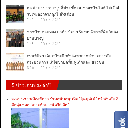
ทล.ลำปาง รวบหนุ่มฉี่ม่วง ขี่จยย. ซุกยาบ้า-ไอซ์ ไม่เข็ด!
รับเพิ่งออกจากคุกไม่ถึงเดือน
2:49 pm
06 ส.ค. 2026
ชาวบ้านออมทอง บุกทำเนียบฯ ร้องปมพิพาทที่ดินวัดดัง
ย่านบางปู
1:48 pm
06 ส.ค. 2026
กรมพินิจฯ เดินหน้าผนึกกำลังทุกภาคส่วน ยกระดับ
กระบวนการแก้ไขบำบัดฟื้นฟูเด็กและเยาวชน
3:56 pm
05 ส.ค. 2026
5 ข่าวเด่นประจำปี
สภท.-นายกเมืองพัทยา ร่วมสนับสนุนทีม “บุ๊คบุฟเฟ่” คว้าอันดับ 3
ศึกฟุตซอล “เกาะล้าน × นัควีย์ คัพ”