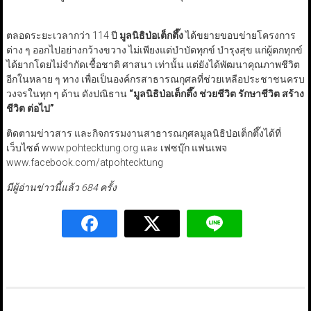
ตลอดระยะเวลากว่า 114 ปี
มูลนิธิป่อเต็กตึ๊ง
ได้ขยายขอบข่ายโครงการ
ต่าง ๆ ออกไปอย่างกว้างขวาง ไม่เพียงแต่บำบัดทุกข์ บำรุงสุข แก่ผู้ตกทุกข์
ได้ยากโดยไม่จำกัดเชื้อชาติ ศาสนา เท่านั้น แต่ยังได้พัฒนาคุณภาพชีวิต
อีกในหลาย ๆ ทาง เพื่อเป็นองค์กรสาธารณกุศลที่ช่วยเหลือประชาชนครบ
วงจรในทุก ๆ ด้าน ดังปณิธาน
“
มูลนิธิป่อเต็กตึ๊ง ช่วยชีวิต รักษาชีวิต สร้าง
ชีวิต ต่อไป
”
ติดตามข่าวสาร และกิจกรรมงานสาธารณกุศลมูลนิธิป่อเต็กตึ๊งได้ที่
เว็บไซต์ www.pohtecktung.org และ เฟซบุ๊ก แฟนเพจ
www.facebook.com/atpohtecktung
มีผู้อ่านข่าวนี้แล้ว 684 ครั้ง