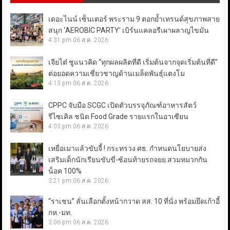
เดอะไนน์ เซ็นเตอร์ พระราม 9 ตอกย้ำเทรนด์สุขภาพสาย
สนุก ‘AEROBIC PARTY’ เบิร์นแคลอรีเผาผลาญไขมัน
4:31 pm
06 ส.ค. 2026
เจียไต๋ ชูแนวคิด “ทุกผลผลิตที่ดี เริ่มต้นจากจุดเริ่มต้นที่ดี”
ต่อยอดความเชี่ยวชาญด้านเมล็ดพันธุ์แตงโม
4:13 pm
06 ส.ค. 2026
CPPC จับมือ SCGC เปิดตัวบรรจุภัณฑ์อาหารสัตว์
รีไซเคิล ชนิด Food Grade รายแรกในอาเซียน
4:03 pm
06 ส.ค. 2026
เหยื่อเมาแล้วขับจี้ ! กระทรวง ศธ. กำหนดนโยบายส่ง
เสริมเด็กนักเรียนขับขี่-ซ้อนท้ายรถจยย.สวมหมวกกัน
น็อค 100%
3:21 pm
06 ส.ค. 2026
“ราเชน” ลั่นเลือกตั้งหน้ากวาด สส. 10 ที่นั่ง พร้อมยึดเก้าอี้
กห.-มท.
3:06 pm
06 ส.ค. 2026