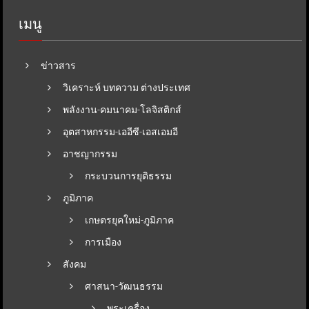
เมนู
ข่าวสาร
วิเคราะห์ บทความ ต่างประเทศ
พลังงาน-คมนาคม-โลจิสติกส์
อุตสาหกรรม-เออีซี-เอสเอมอี
อาชญากรรม
กระบวนการยุติธรรม
ภูมิภาค
เกษตรยุคใหม่-ภูมิภาค
การเมือง
สังคม
ศาสนา-วัฒนธรรม
พระเครื่อง