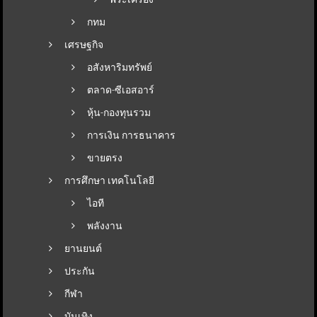
กทม
เศรษฐกิจ
อสังหาริมทรัพย์
ตลาด-ซีเอสอาร์
หุ้น-กองทุนรวม
การเงิน การธนาคาร
ขายตรง
การศึกษา เทคโนโลยี
ไอที
พลังงาน
ยานยนต์
ประกัน
กีฬา
บันเทิง