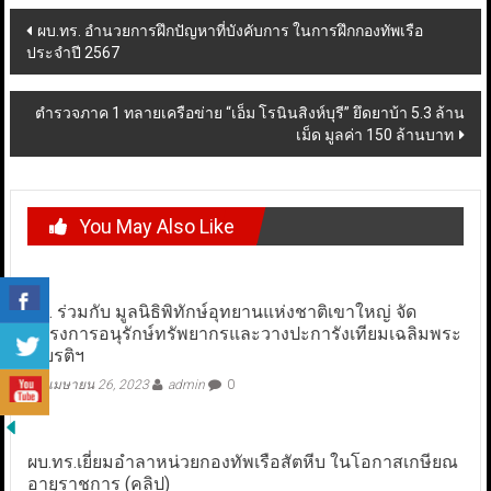
Post
ผบ.ทร. อำนวยการฝึกปัญหาที่บังคับการ ในการฝึกกองทัพเรือ
ประจำปี 2567
navigation
ตำรวจภาค 1 ทลายเครือข่าย “เอ็ม โรนินสิงห์บุรี” ยึดยาบ้า 5.3 ล้าน
เม็ด มูลค่า 150 ล้านบาท
You May Also Like
ทร. ร่วมกับ มูลนิธิพิทักษ์อุทยานแห่งชาติเขาใหญ่ จัด
โครงการอนุรักษ์ทรัพยากรและวางปะการังเทียมเฉลิมพระ
เกียรติฯ
เมษายน 26, 2023
admin
0
ผบ.ทร.เยี่ยมอำลาหน่วยกองทัพเรือสัตหีบ ในโอกาสเกษียณ
อายุราชการ (คลิป)