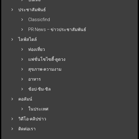
ประชาสัมพันธ์
Classicfind
PR News – ข่าวประชาสัมพันธ์
ไลฟ์สไตล์
ท่องเที่ยว
แฟชั่นโซไซตี้-ดูดวง
สุขภาพ-ความงาม
อาหาร
ช้อป-ชิม-ชิล
คอลัมน์
ในประเทศ
วิดีโอ-คลิปข่าว
ติดต่อเรา