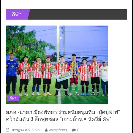
กีฬา
กีฬา
สภท.-นายกเมืองพัทยา ร่วมสนับสนุนทีม “บุ๊คบุฟเฟ่”
คว้าอันดับ 3 ศึกฟุตซอล “เกาะล้าน × นัควีย์ คัพ”
กรกฎาคม 6, 2026
aneaphong
0