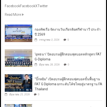
FacebookFacebookXTwitter
Read More
กองทัพเรือ จัดงานวันเกียรติยศกีฬานาวี ประจำ
ปี 2569
กรกฎาคม 3, 2026
0
‘ยุทธนา’ ปิดอบรมผู้ฝึกสอนฟุตบอลหลักสูตร FAT
G-Diploma
มิถุนายน 28, 2026
0
“บิ๊กหยิม” เปิดอบรมผู้ฝึกสอนฟุตบอลขั้นพื้นฐาน
FAT G Diploma ยกระดับโค้ชไทยสู่มาตรฐาน FA
Thailand
มิถุนายน 25, 2026
0