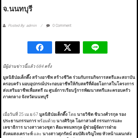
จ.นนทบุรี
Posted By: admin
0 Comment
มีผู้อ่านข่าวนี้แล้ว 684 ครั้ง
มูลนิธิป่อเต็กตึ๊ง สร้างอาชีพ สร้างชีวิต ร่วมกับกรมกิจการสตรีและสถาบัน
ครอบครัว มอบอุปกรณ์ประกอบอาชีพให้กับสตรีที่ด้อยโอกาสในโครงการ
ส่งเสริมอาชีพเพื่อสตรี ณ ศูนย์การเรียนรู้การพัฒนาสตรีและครอบครัว
ภาคกลาง จังหวัดนนทบุรี
เมื่อวันที่ 25 เม.ย.67
มูลนิธิป่อเต็กตึ๊ง
โดย
นายวิชิต ชินวงศ์วรกุล รอง
ประธานกรรมการ
พร้อมด้วย
นางศิริกุล โอภาสวงศ์ กรรมการและ
เลขาธิการ นางสาวดวงชุตา ติยะพจนพรกุล ผู้ช่วยผู้จัดการฝ่าย
สังคมสงเคราะห์
และ
นางสาวศุภรัตน์ สมบัติเจริญไทย หัวหน้าแผนกส่ง