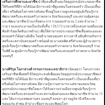
เสริมการศึกษาและอาชีพ
นำทีมลงพื้นที่ มอบวัสดุอุปกรณ์ประกอบอาชีพ
ให้กับสตรีที่มีรายได้น้อย มีภาระหน้าที่ดูแลคนในครอบครัว เป็นแม่เลี้ยง
เดี่ยว หรือด้อยโอกาสทางสังคม ซึ่งอยู่ในความดูแลของศูนย์เรียนรู้การ
พัฒนาสตรีและครอบครัวภาคกลาง จังหวัดนนทบุรี และสถานคุ้มครอง
และพัฒนาอาชีพ บ้านเกร็ดตระการ รวมมอบจำนวน 2 แห่ง จำนวน 7
ราย รวมงบประมาณเป็นเงินทั้งสิ้น 138,570 บาท (หนึ่งแสนสามหมื่นแปด
พันห้าร้อยเจ็ดสิบบาทถ้วน) เพื่อให้สามารถประกอบอาชีพเลี้ยงตนเองและ
ครอบครัวได้อย่างยั่งยืน โดยมี นายธนสุนทร สว่างสาลี อธิบดีกรมกิจการ
สตรีและสถาบันครอบครัว พร้อมด้วย นางสมพิศ ศรีคำแหง ผู้อำนวยการ
ศูนย์เรียนรู้การพัฒนาสตรีและครอบครัวภาคกลาง จังหวัดนนทบุรี ร่วม
ในพิธี ณ ศูนย์การเรียนรู้การพัฒนาสตรีและครอบครัวภาคกลาง จังหวัด
นนทบุรี
นางศิริกุล โอภาสวงศ์ กรรมการและเลขาธิการ
เปิดเผยว่า โครงการส่ง
เสริมอาชีพเพื่อสตรี มีวัตถุประสงค์เพื่อมอบวัสดุอุปกรณ์ประกอบอาชีพแก่
สตรีที่มีรายได้น้อย มีภาระหน้าที่ดูแลคนในครอบครัว เป็นแม่เลี้ยงเดี่ยว
หรือด้อยโอกาสทางสังคม มีความรู้ความสามารถ แต่ขาดแคลนวัสดุ
อุปกรณ์ประกอบอาชีพโดยเราได้รับความร่วมมือจากศูนย์เรียนรู้การ
พัฒนาสตรีและครอบครัวและสถานคุ้มครองและพัฒนาอาชีพ จำนวน 10
แห่ง ได้แก่ กรุงเทพมหานคร นนทบุรี สงขลา สุราษฎร์ธานี ศรีสะเกษ
ขอนแก่น ลำพูน ลำปาง เชียงราย และพิษณุโลก