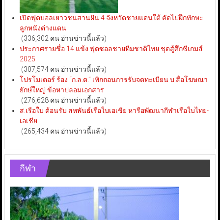
เปิดฟุตบอลเยาวชนสานฝัน 4 จังหวัดชายแดนใต้ คัดไปฝึกทักษะ
ลูกหนังต่างแดน
(336,302 คน อ่านข่าวนี้แล้ว)
ประกาศรายชื่อ 14 แข้ง ฟุตซอลชายทีมชาติไทย ชุดสู้ศึกซีเกมส์
2025
(307,574 คน อ่านข่าวนี้แล้ว)
โปรโมเตอร์ ร้อง “ก.ล.ต.” เพิกถอนการรับจดทะเบียน บ.สื่อโฆษณา
ยักษ์ใหญ่ ข้อหาปลอมเอกสาร
(276,628 คน อ่านข่าวนี้แล้ว)
ส.เรือใบ ต้อนรับ สหพันธ์เรือใบเอเชีย หารือพัฒนากีฬาเรือใบไทย-
เอเชีย
(265,434 คน อ่านข่าวนี้แล้ว)
กีฬา