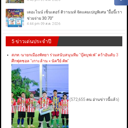
เดอะไนน์ เซ็นเตอร์ ติวานนท์ จัดแคมเปญพิเศษ “มื้อนี้เรา
ช่วยจ่าย 30:70”
4:44 pm
09 ส.ค. 2026
5 ข่าวเด่นประจำปี
สภท.-นายกเมืองพัทยา ร่วมสนับสนุนทีม “บุ๊คบุฟเฟ่” คว้าอันดับ 3
ศึกฟุตซอล “เกาะล้าน × นัควีย์ คัพ”
(572,655 คน อ่านข่าวนี้แล้ว)