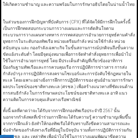
ให้เกิดความชำนาญ และความพร้อมในการรักษาอธิปไตยในน่านน้ำไทย
ในส่วนของการฝึกปัญหาที่บังคับการ (CPX) ที่ได้จัดให้มีการฝึกในครั้งนี้
เป็นการฝึกทดสอบกระบวนการวางแผนและการตัดสินใจตาม
กระบวนการวางแผนทางทหาร การทดสอบการอำนวยการยุทธ์ตามคำสั่ง
ยุทธการในระดับกองทัพเรือ หน่วยเตรียมกำลัง หน่วยใช้กำลัง หน่วย
สนับสนุน และ กองกำลังเฉพาะกิจ ในขั้นสถานการณ์ปกติจนถึงขั้นความ
ขัดแย้งระดับต่ำ โดยมีจุดมุ่งหมายเพื่อการจัดทำคำสั่งยุทธการเพื่อนำไป
ใช้ในการอำนวยการยุทธ์ โดย มีประเด็นสำคัญที่เกี่ยวข้องอาทิการ
ป้องกันฐานทัพเรือและการควบคุมเรือ การปฏิบัติการข่าวสาร การส่ง
กำลังบำรุง การปฏิบัติการสงครามไซเบอร์และการบังคับใช้กฎหมายใน
ทะเล โดยเฉพาะอย่างยิ่งการฝึกการปฏิบัติการของ ศูนย์อำนวยการรักษา
ผลประโยชน์ของชาติทางทะเล (ศรชล.) เพื่อสร้างแนวทางที่ชัดเจนด้าน
การสนธิกำลัง ในการรักษาผลประโยชน์ของชาติทางทะเล อาทิ แนว
ความคิดในการควบคุมเส้นทางเรือพาณิชย์
ทั้งนี้ ผลที่คาดว่าจะได้รับจากการฝึกกองทัพเรือประจำปี 2567 นั้น
นอกจากกำลังพลที่เข้าร่วมการฝึกจะได้รับความรู้ ความชำนาญเพิ่มขึ้น
จากการฝึกแล้ว ยังทำให้กองทัพเรือได้รับทราบถึงขีดความสามารถและ
ข้อจำกัดของกำลังทางเรือที่มีอยู่ในปัจจุบัน รวมทั้งการปฏิบัติการร่วมกัน
กับ ศรชล. และ เหล่าทัพ เพื่อนำไปใช้ในการวางแผนพัฒนาขีดความ