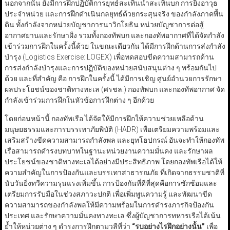
นอกจากนั้น ยังมีการฝึกปฏิบัติการยุทธ์สะเทินน้ำสะเทินบก การยิงอาวุธ
ประจำหน่วย และการฝึกดำเนินกลยุทธ์ด้วยกระสุนจริง ของกำลังภาคพื้น
ดิน ทั้งกำลังจากหน่วยบัญชาการนาวิกโยธิน หน่วยบัญชาการต่อสู้
อากาศยานและรักษาฝั่ง รวมทั้งกองทัพบก และกองทัพอากาศที่ได้จัดกำลัง
เข้าร่วมการฝึกในครั้งนี้ด้วย ในขณะเดียวกัน ได้มีการฝึกด้านการส่งกำลัง
บำรุง (Logistics Exercise: LOGEX) เพื่อทดสอบขีดความสามารถด้าน
การส่งกำลังบำรุงและการปฏิบัติของหน่วยสนับสนุนต่าง ๆ พร้อมกันไป
ด้วย และที่สำคัญ คือ การฝึกในครั้งนี้ ได้มีการเชิญ ศูนย์อำนวยการรักษา
ผลประโยชน์ของชาติทางทะเล (ศรชล.) กองทัพบก และกองทัพอากาศ จัด
กำลังเข้าร่วมการฝึกในหัวข้อการฝึกต่าง ๆ อีกด้วย
โดยก่อนหน้านี้ กองทัพเรือ ได้จัดให้มีการฝึกให้ความช่วยเหลือด้าน
มนุษยธรรมและการบรรเทาภัยพิบัติ (HADR) เพื่อเตรียมความพร้อมและ
เสริมสร้างขีดความสามารถกำลังพล และยุทโธปกรณ์ อันจะทำให้กองทัพ
เรือสามารถดำรงบทบาทในฐานะหน่วยงานความมั่นคง และรักษาผล
ประโยชน์ของชาติทางทะเลได้อย่างมีประสิทธิภาพ โดยกองทัพเรือได้ให้
ความสำคัญในการป้องกันและบรรเทาสาธารณภัย ที่เกิดจากธรรมชาติที่
นับวันยิ่งทวีความรุนแรงเพิ่มขึ้น การป้องกันที่ดีที่สุดคือการซักซ้อมและ
เตรียมการรับมือในช่วงสภาวะปกติ เพื่อเพิ่มพูนความรู้ และพัฒนาขีด
ความสามารถของกำลังพลให้มีความพร้อมในการดำรงภารกิจป้องกัน
ประเทศ และรักษาความมั่นคงทางทะเล ซึ่งผู้บัญชาการทหารเรือได้เน้น
ย้ำให้หน่วยต่าง ๆ ดำรงการฝึกตามวลีที่ว่า
“รบอย่างไรฝึกอย่างนั้น”
เพื่อ