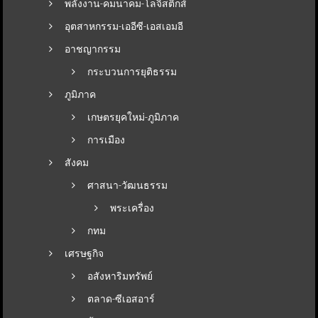
พลังงาน-คมนาคม-โลจิสติกส์
อุตสาหกรรม-เออีซี-เอสเอมอี
อาชญากรรม
กระบวนการยุติธรรม
ภูมิภาค
เกษตรยุคใหม่-ภูมิภาค
การเมือง
สังคม
ศาสนา-วัฒนธรรม
พระเครื่อง
กทม
เศรษฐกิจ
อสังหาริมทรัพย์
ตลาด-ซีเอสอาร์