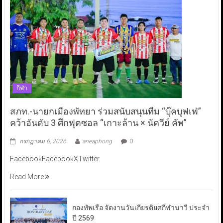
กีฬา
สภท.-นายกเมืองพัทยา ร่วมสนับสนุนทีม “บุ๊คบุฟเฟ่”
คว้าอันดับ 3 ศึกฟุตซอล “เกาะล้าน × นัควีย์ คัพ”
กรกฎาคม 6, 2026
aneaphong
0
FacebookFacebookXTwitter
Read More
กองทัพเรือ จัดงานวันเกียรติยศกีฬานาวี ประจำ
ปี 2569