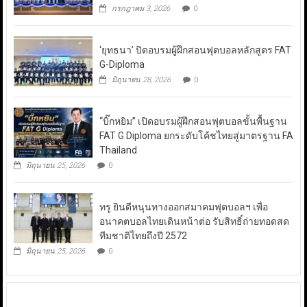
กรกฎาคม 3, 2026
0
‘ยุทธนา’ ปิดอบรมผู้ฝึกสอนฟุตบอลหลักสูตร FAT
G-Diploma
มิถุนายน 28, 2026
0
“บิ๊กหยิม” เปิดอบรมผู้ฝึกสอนฟุตบอลขั้นพื้นฐาน
FAT G Diploma ยกระดับโค้ชไทยสู่มาตรฐาน FA
Thailand
มิถุนายน 25, 2026
0
ทรู ยินดีหนุนทางออกสมาคมฟุตบอลฯ เพื่อ
อนาคตบอลไทยเดินหน้าต่อ รับสิทธิ์ถ่ายทอดสด
ทีมชาติไทยถึงปี 2572
มิถุนายน 25, 2026
0