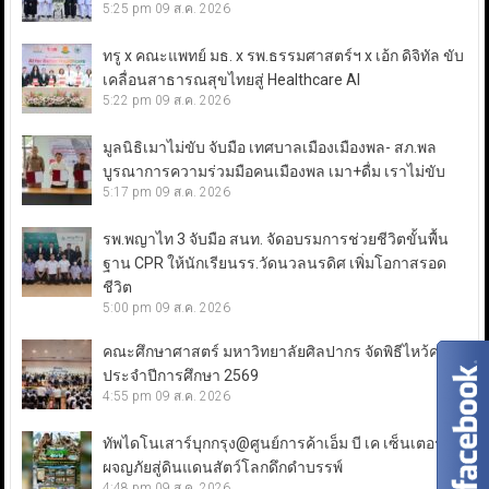
5:25 pm
09 ส.ค. 2026
ทรู x คณะแพทย์ มธ. x รพ.ธรรมศาสตร์ฯ x เอ้ก ดิจิทัล ขับ
เคลื่อนสาธารณสุขไทยสู่ Healthcare AI
5:22 pm
09 ส.ค. 2026
มูลนิธิเมาไม่ขับ จับมือ เทศบาลเมืองเมืองพล- สภ.พล
บูรณาการความร่วมมือคนเมืองพล เมา+ดื่ม เราไม่ขับ
5:17 pm
09 ส.ค. 2026
รพ.พญาไท 3 จับมือ สนท. จัดอบรมการช่วยชีวิตขั้นพื้น
ฐาน CPR ให้นักเรียนรร.วัดนวลนรดิศ เพิ่มโอกาสรอด
ชีวิต
5:00 pm
09 ส.ค. 2026
คณะศึกษาศาสตร์ มหาวิทยาลัยศิลปากร จัดพิธีไหว้ครู
ประจำปีการศึกษา 2569
4:55 pm
09 ส.ค. 2026
ทัพไดโนเสาร์บุกกรุง@ศูนย์การค้าเอ็ม บี เค เซ็นเตอร์
ผจญภัยสู่ดินแดนสัตว์โลกดึกดำบรรพ์
4:48 pm
09 ส.ค. 2026