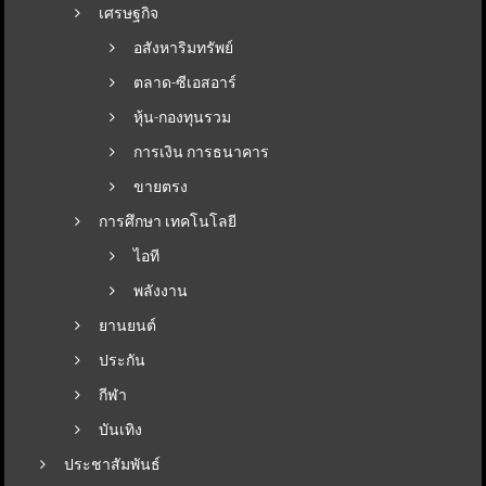
เศรษฐกิจ
อสังหาริมทรัพย์
ตลาด-ซีเอสอาร์
หุ้น-กองทุนรวม
การเงิน การธนาคาร
ขายตรง
การศึกษา เทคโนโลยี
ไอที
พลังงาน
ยานยนต์
ประกัน
กีฬา
บันเทิง
ประชาสัมพันธ์