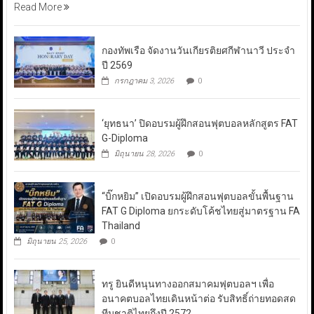
Read More
กองทัพเรือ จัดงานวันเกียรติยศกีฬานาวี ประจำ
ปี 2569
กรกฎาคม 3, 2026
0
‘ยุทธนา’ ปิดอบรมผู้ฝึกสอนฟุตบอลหลักสูตร FAT
G-Diploma
มิถุนายน 28, 2026
0
“บิ๊กหยิม” เปิดอบรมผู้ฝึกสอนฟุตบอลขั้นพื้นฐาน
FAT G Diploma ยกระดับโค้ชไทยสู่มาตรฐาน FA
Thailand
มิถุนายน 25, 2026
0
ทรู ยินดีหนุนทางออกสมาคมฟุตบอลฯ เพื่อ
อนาคตบอลไทยเดินหน้าต่อ รับสิทธิ์ถ่ายทอดสด
ทีมชาติไทยถึงปี 2572