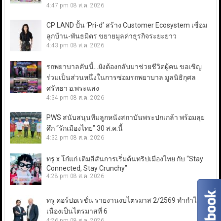
4:47 pm
08 ส.ค. 2026
CP LAND ปั้น ‘Pri-d’ สร้าง Customer Ecosystem เชื่อม
ลูกบ้าน-พันธมิตร ขยายมูลค่าธุรกิจระยะยาว
4:43 pm
08 ส.ค. 2026
รถพยาบาลคันนี้…ยังต้องกลับมาช่วยชีวิตผู้คน ขอเชิญ
ร่วมเป็นส่วนหนึ่งในการซ่อมรถพยาบาล มูลนิธิกุศล
ศรัทธา อ.พระแสง
4:34 pm
08 ส.ค. 2026
PWS สนับสนุนทีมลูกหนังสถาบันพระปกเกล้า พร้อมลุย
ศึก “รักเมืองไทย” 30 ส.ค.นี้
4:32 pm
08 ส.ค. 2026
ทรู x โก๋แก่ เติมสีสันการเริ่มต้นทริปเมืองไทย กับ “Stay
Connected, Stay Crunchy”
4:28 pm
08 ส.ค. 2026
ทรู คอร์ปอเรชั่น รายงานงบไตรมาส 2/2569 ทำกำไรต่อ
เนื่องเป็นไตรมาสที่ 6
4:26 pm
08 ส.ค. 2026