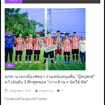
กีฬา
สภท.-นายกเมืองพัทยา ร่วมสนับสนุนทีม “บุ๊คบุฟเฟ่”
คว้าอันดับ 3 ศึกฟุตซอล “เกาะล้าน × นัควีย์ คัพ”
กรกฎาคม 6, 2026
aneaphong
0
FacebookFacebookXTwitter