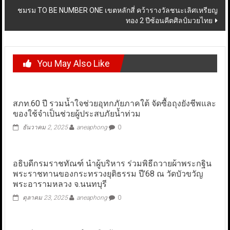
ชมรม TO BE NUMBER ONE เขตหลักสี่ คว้ารางวัลชนะเลิศเหรียญ
ทอง 2 ปีซ้อนคีตศิลป์มวยไทย
You May Also Like
สภท.60 ปี รวมน้ำใจช่วยอุทกภัยภาคใต้ จัดซื้อถุงยังชีพและ
ของใช้จำเป็นช่วยผู้ประสบภัยน้ำท่วม
ธันวาคม 2, 2025
aneaphong
0
อธิบดีกรมราชทัณฑ์ นำผู้บริหาร ร่วมพิธีถวายผ้าพระกฐิน
พระราชทานของกระทรวงยุติธรรม ปี’68 ณ วัดบัวขวัญ
พระอารามหลวง จ.นนทบุรี
ตุลาคม 23, 2025
aneaphong
0