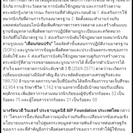
สถานการณ์ภาพรวมโดยมูลนิธิเอไอพี ได้แก่ การยกระดับมาตรฐานหมวก
นิรภัย การเฝ้าระวังตลาด การบังคับใช้กฎหมาย และการสร้างความ
ตระหนักรู้แก่สาธารณะ กิจกรรมที่สำคัญประกอบด้วย 1. ส่งเสริมการใช้
หมวกนิรภัยที่ผ่านการรับรองมาตรฐาน 2. จัดตั้งคณะทำงานร่วมกับ
แพลตฟอร์มออนไลน์เพื่อเพิ่มศักยภาพการตรวจตลาด และสร้างต้นแบบ
ฐานข้อมูลกลางเพื่อติดตามการปฏิบัติตามกฎระเบียบและสกัดหมวก
นิรภัยที่ไม่ได้มาตรฐาน 3. ส่งเสริมการบังคับใช้กฎหมายสวมหมวกนิรภัย
ตามรูปแบบ
“
เตือนก่อนปรับ
”
โดยจัดทำขั้นตอนการปฏิบัติงานมาตรฐาน
(SOPs) และบูรณาการข้อมูลเพื่อติดตามและประเมินผลกระทบของการ
บังคับใช้ และ 4. ส่งเสริมการบังคับใช้กฎหมายควบคู่กับการสร้างความ
ตระหนักรู้ที่สามารถขยายผลและบูรณาการได้ ทั้งนี้หากดำเนินการได้
สำเร็จ ผลการคาดการณ์ระดับชาติ 3 ปี (2569-2571) คาดว่าจะเกิดการ
เปลี่ยนแปลงอย่างมีนัยสำคัญ คือ ประหยัดต้นทุนทางเศรษฐกิจสะสม
189,750 ล้านบาท ลดการบาดเจ็บที่ป้องกันได้หลีกเลี่ยงการบาดเจ็บศีรษะ
62,954 ราย รักษาชีวิต 1,162 ราย นอกจากนี้ยังมีเป้าหมายปรับเปลี่ยน
พฤติกรรม เพิ่มอัตราการสวมหมวกนิรภัยของผู้ขับขี่จากร้อยละ 52 เป็น
ร้อยละ 75 และผู้โดยสารจากร้อยละ 21 เป็นร้อยละ 50
นางรัตนวดี วินเธอร์ ประธานมูลนิธิ AIP Foundation
ประเทศไทย
กล่าว
ว่า “โครงการนี้สะท้อนถึงความมุ่งมั่นร่วมกันที่จะเปลี่ยนจากข้อเสนอเชิง
นโยบายบนกระดาษไปสู่ผลกระทบมูลค่าหลายพันล้านบาทต่อเศรษฐกิจ
ของเรา และที่สำคัญยิ่งกว่าคือต่อครอบครัวของเรา การทำให้ผู้ใช้ถนน