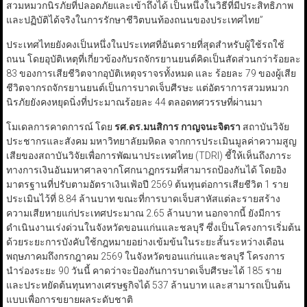
สวมหมวกนิรภัยที่ปลอดภัยและเข้าถึงได้ เป็นหนึ่งในวิธีที่มีประสิทธิภาพ
และปฏิบัติได้จริงในการรักษาชีวิตบนท้องถนนของประเทศไทย”
ประเทศไทยยังคงเป็นหนึ่งในประเทศที่อันตรายที่สุดสำหรับผู้ใช้รถใช้
ถนน โดยอุบัติเหตุที่เกี่ยวข้องกับรถจักรยานยนต์คิดเป็นสัดส่วนกว่าร้อยละ
83 ของการเสียชีวิตจากอุบัติเหตุจราจรทั้งหมด และ ร้อยละ 79 ของผู้เสีย
ชีวิตจากรถจักรยานยนต์เป็นการบาดเจ็บศีรษะ แต่อัตราการสวมหมวก
นิรภัยยังคงหยุดนิ่งที่ประมาณร้อยละ 44 ตลอดทศวรรษที่ผ่านมา
โมเดลการคาดการณ์ โดย
รศ.ดร.มนสิการ กาญจนะจิตรา
สถาบันวิจัย
ประชากรและสังคม มหาวิทยาลัยมหิดล จากการประเมินมูลค่าความสูญ
เสียของสถาบันวิจัยเพื่อการพัฒนาประเทศไทย (TDRI) ชี้ให้เห็นถึงภาระ
ทางการเงินอันมหาศาลจากโศกนาฏกรรมที่สามารถป้องกันได้ โดยอิง
มาตรฐานที่ปรับตามอัตราเงินเฟ้อปี 2569 ต้นทุนต่อการเสียชีวิต 1 ราย
ประเมินไว้ที่ 8.84 ล้านบาท ขณะที่การบาดเจ็บสาหัสแต่ละรายสร้าง
ความเสียหายแก่ประเทศประมาณ 2.65 ล้านบาท นอกจากนี้ ยังมีการ
ดำเนินงานเร่งด่วนในจังหวัดขอนแก่นและชลบุรี ซึ่งเป็นโครงการเริ่มต้น
ด้วยระยะการบังคับใช้กฎหมายอย่างเข้มข้นในระยะสั้นระหว่างเดือน
พฤษภาคมถึงกรกฎาคม 2569 ในจังหวัดขอนแก่นและชลบุรี โครงการ
นำร่องระยะ 90 วันนี้ คาดว่าจะป้องกันการบาดเจ็บศีรษะได้ 185 ราย
และประหยัดต้นทุนทางเศรษฐกิจได้ 537 ล้านบาท และสามารถเป็นต้น
แบบเพื่อการขยายผลระดับชาติ