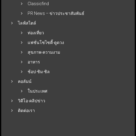
Classicfind
PR News – ข่าวประชาสัมพันธ์
ไลฟ์สไตล์
ท่องเที่ยว
แฟชั่นโซไซตี้-ดูดวง
สุขภาพ-ความงาม
อาหาร
ช้อป-ชิม-ชิล
คอลัมน์
ในประเทศ
วิดีโอ-คลิปข่าว
ติดต่อเรา