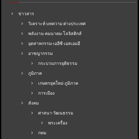
ข่าวสาร
วิเคราะห์ บทความ ต่างประเทศ
พลังงาน-คมนาคม-โลจิสติกส์
อุตสาหกรรม-เออีซี-เอสเอมอี
อาชญากรรม
กระบวนการยุติธรรม
ภูมิภาค
เกษตรยุคใหม่-ภูมิภาค
การเมือง
สังคม
ศาสนา-วัฒนธรรม
พระเครื่อง
กทม