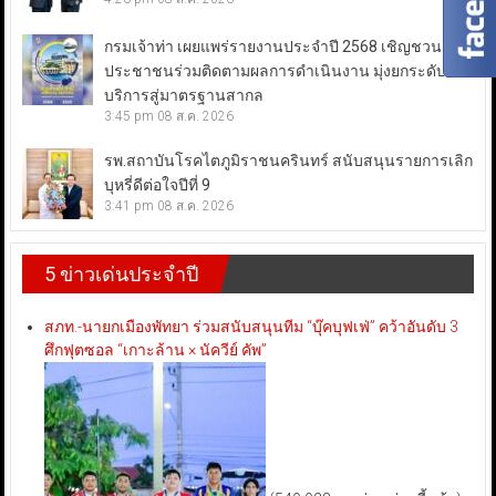
กรมเจ้าท่า เผยแพร่รายงานประจำปี 2568 เชิญชวน
ประชาชนร่วมติดตามผลการดำเนินงาน มุ่งยกระดับการ
บริการสู่มาตรฐานสากล
3:45 pm
08 ส.ค. 2026
รพ.สถาบันโรคไตภูมิราชนครินทร์ สนับสนุนรายการเลิก
บุหรี่ดีต่อใจปีที่ 9
3:41 pm
08 ส.ค. 2026
5 ข่าวเด่นประจำปี
สภท.-นายกเมืองพัทยา ร่วมสนับสนุนทีม “บุ๊คบุฟเฟ่” คว้าอันดับ 3
ศึกฟุตซอล “เกาะล้าน × นัควีย์ คัพ”