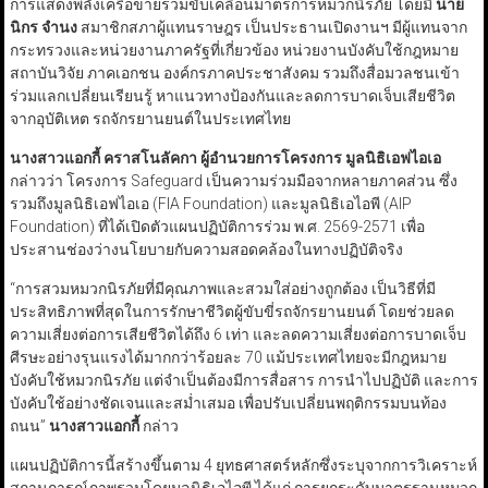
การแสดงพลังเครือข่ายร่วมขับเคลื่อนมาตรการหมวกนิรภัย โดยมี
นาย
นิกร จํานง
สมาชิกสภาผู้แทนราษฎร เป็นประธานเปิดงานฯ มีผู้แทนจาก
กระทรวงและหน่วยงานภาครัฐที่เกี่ยวข้อง หน่วยงานบังคับใช้กฎหมาย
สถาบันวิจัย ภาคเอกชน องค์กรภาคประชาสังคม รวมถึงสื่อมวลชนเข้า
ร่วมแลกเปลี่ยนเรียนรู้ หาแนวทางป้องกันและลดการบาดเจ็บเสียชีวิต
จากอุบัติเหต รถจักรยานยนต์ในประเทศไทย
นางสาวแอกกี้ คราสโนลัคกา ผู้อำนวยการโครงการ มูลนิธิเอฟไอเอ
กล่าวว่า โครงการ Safeguard เป็นความร่วมมือจากหลายภาคส่วน ซึ่ง
รวมถึงมูลนิธิเอฟไอเอ (FIA Foundation) และมูลนิธิเอไอพี (AIP
Foundation) ที่ได้เปิดตัวแผนปฏิบัติการร่วม พ.ศ. 2569-2571 เพื่อ
ประสานช่องว่างนโยบายกับความสอดคล้องในทางปฏิบัติจริง
“การสวมหมวกนิรภัยที่มีคุณภาพและสวมใส่อย่างถูกต้อง เป็นวิธีที่มี
ประสิทธิภาพที่สุดในการรักษาชีวิตผู้ขับขี่รถจักรยานยนต์ โดยช่วยลด
ความเสี่ยงต่อการเสียชีวิตได้ถึง 6 เท่า และลดความเสี่ยงต่อการบาดเจ็บ
ศีรษะอย่างรุนแรงได้มากกว่าร้อยละ 70 แม้ประเทศไทยจะมีกฎหมาย
บังคับใช้หมวกนิรภัย แต่จำเป็นต้องมีการสื่อสาร การนำไปปฏิบัติ และการ
บังคับใช้อย่างชัดเจนและสม่ำเสมอ เพื่อปรับเปลี่ยนพฤติกรรมบนท้อง
ถนน”
นางสาวแอกกี้
กล่าว
แผนปฏิบัติการนี้สร้างขึ้นตาม 4 ยุทธศาสตร์หลักซึ่งระบุจากการวิเคราะห์