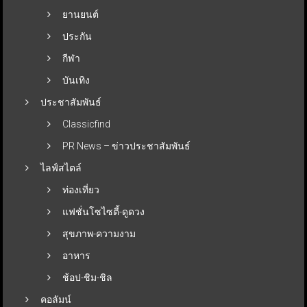
ยานยนต์
ประกัน
กีฬา
บันเทิง
ประชาสัมพันธ์
Classicfind
PR News – ข่าวประชาสัมพันธ์
ไลฟ์สไตล์
ท่องเที่ยว
แฟชั่นโซไซตี้-ดูดวง
สุขภาพ-ความงาม
อาหาร
ช้อป-ชิม-ชิล
คอลัมน์