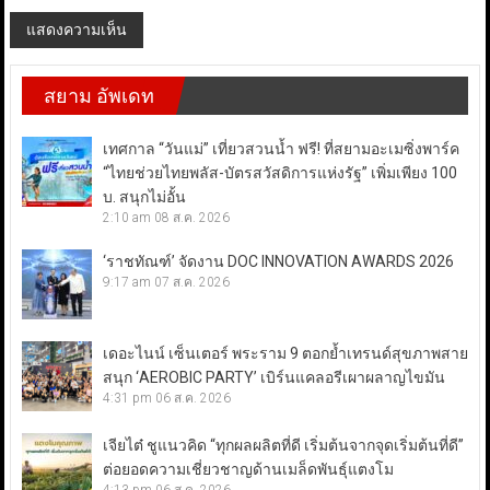
สยาม อัพเดท
เทศกาล “วันแม่” เที่ยวสวนน้ำ ฟรี! ที่สยามอะเมซิ่งพาร์ค
“ไทยช่วยไทยพลัส-บัตรสวัสดิการแห่งรัฐ” เพิ่มเพียง 100
บ. สนุกไม่อั้น
2:10 am
08 ส.ค. 2026
‘ราชทัณฑ์’ จัดงาน DOC INNOVATION AWARDS 2026
9:17 am
07 ส.ค. 2026
เดอะไนน์ เซ็นเตอร์ พระราม 9 ตอกย้ำเทรนด์สุขภาพสาย
สนุก ‘AEROBIC PARTY’ เบิร์นแคลอรีเผาผลาญไขมัน
4:31 pm
06 ส.ค. 2026
เจียไต๋ ชูแนวคิด “ทุกผลผลิตที่ดี เริ่มต้นจากจุดเริ่มต้นที่ดี”
ต่อยอดความเชี่ยวชาญด้านเมล็ดพันธุ์แตงโม