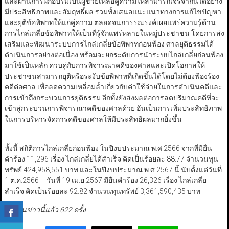
และผ่านการฝึกอบรมเป็นผู้ช่วยเหลือคู่ความให้สามารถเจรจากันได้อย่าง
มีประสิทธิภาพและสัมฤทธิ์ผล รวมทั้งเสนอแนะแนวทางการแก้ไขปัญหา
และยุติข้อพิพาทให้แก่คู่ความ ตลอดจนการรณรงค์เผยแพร่ความรู้ด้าน
การไกล่เกลี่ยข้อพิพาทให้เป็นที่รู้จักแพร่หลายในหมู่ประชาชน โดยการส่ง
เสริมและพัฒนาระบบการไกล่เกลี่ยข้อพิพาทก่อนฟ้อง ศาลยุติธรรมได้
ดำเนินการอย่างต่อเนื่อง พร้อมจะยกระดับการนำระบบไกล่เกลี่ยก่อนฟ้อง
มาใช้เป็นหลัก ควบคู่กับการพิจารณาคดีของศาลและเปิดโอกาสให้
ประชาชนสามารถยุติหรือระงับข้อพิพาทที่เกิดขึ้นได้โดยไม่ต้องฟ้องร้อง
คดีต่อศาล เพื่อลดความเหลื่อมล้ำเกี่ยวกับค่าใช้จ่ายในการดำเนินคดีและ
การเข้าถึงกระบวนการยุติธรรม อีกทั้งยังส่งผลต่อการลดปริมาณคดีที่จะ
เข้าสู่กระบวนการพิจารณาคดีของศาลด้วย อันเป็นการเพิ่มประสิทธิภาพ
ในการบริหารจัดการคดีของศาลให้มีประสิทธิผลมากยิ่งขึ้น
ทั้งนี้ สถิติการไกล่เกลี่ยก่อนฟ้อง ในปีงบประมาณ พ.ศ.2566 จากที่มียื่น
คำร้อง 11,296 เรื่อง ไกล่เกลี่ยได้สำเร็จ คิดเป็นร้อยละ 88.77 จำนวนทุน
ทรัพย์ 424,958,551 บาท และในปีงบประมาณ พ.ศ.2567 นี้ นับตั้งแต่วันที่
1 ต.ค.2566 – วันที่ 19 เม.ย.2567 มียื่นคำร้อง 26,326 เรื่อง ไกล่เกลี่ย
สำเร็จ คิดเป็นร้อยละ 92.82 จำนวนทุนทรัพย์ 3,361,590,435 บาท
มีผู้อ่านข่าวนี้แล้ว 622 ครั้ง