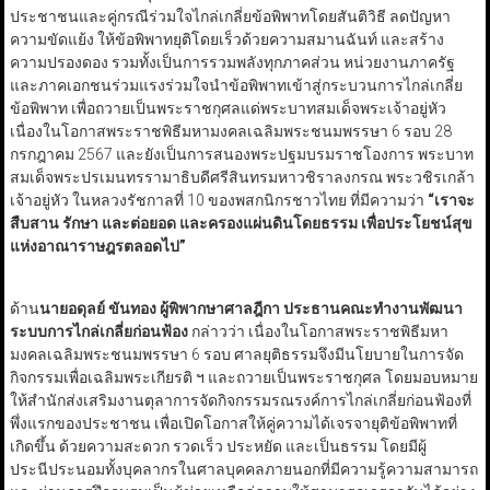
ประชาชนและคู่กรณีร่วมใจไกล่เกลี่ยข้อพิพาทโดยสันติวิธี ลดปัญหา
ความขัดแย้ง ให้ข้อพิพาทยุติโดยเร็วด้วยความสมานฉันท์ และสร้าง
ความปรองดอง รวมทั้งเป็นการรวมพลังทุกภาคส่วน หน่วยงานภาครัฐ
และภาคเอกชนร่วมแรงร่วมใจนำข้อพิพาทเข้าสู่กระบวนการไกล่เกลี่ย
ข้อพิพาท เพื่อถวายเป็นพระราชกุศลแด่พระบาทสมเด็จพระเจ้าอยู่หัว
เนื่องในโอกาสพระราชพิธีมหามงคลเฉลิมพระชนมพรรษา 6 รอบ 28
กรกฎาคม 2567 และยังเป็นการสนองพระปฐมบรมราชโองการ พระบาท
สมเด็จพระปรเมนทรรามาธิบดีศรีสินทรมหาวชิราลงกรณ พระวชิรเกล้า
เจ้าอยู่หัว ในหลวงรัชกาลที่ 10 ของพสกนิกรชาวไทย ที่มีความว่า
“เราจะ
สืบสาน รักษา และต่อยอด และครองแผ่นดินโดยธรรม เพื่อประโยชน์สุข
แห่งอาณาราษฎรตลอดไป”
ด้าน
นายอดุลย์ ขันทอง ผู้พิพากษาศาลฎีกา ประธานคณะทำงานพัฒนา
ระบบการไกล่เกลี่ยก่อนฟ้อง
กล่าวว่า เนื่องในโอกาสพระราชพิธีมหา
มงคลเฉลิมพระชนมพรรษา 6 รอบ ศาลยุติธรรมจึงมีนโยบายในการจัด
กิจกรรมเพื่อเฉลิมพระเกียรติ ฯ และถวายเป็นพระราชกุศล โดยมอบหมาย
ให้สำนักส่งเสริมงานตุลาการจัดกิจกรรมรณรงค์การไกล่เกลี่ยก่อนฟ้องที่
พึ่งแรกของประชาชน เพื่อเปิดโอกาสให้คู่ความได้เจรจายุติข้อพิพาทที่
เกิดขึ้น ด้วยความสะดวก รวดเร็ว ประหยัด และเป็นธรรม โดยมีผู้
ประนีประนอมทั้งบุคลากรในศาลบุคคลภายนอกที่มีความรู้ความสามารถ