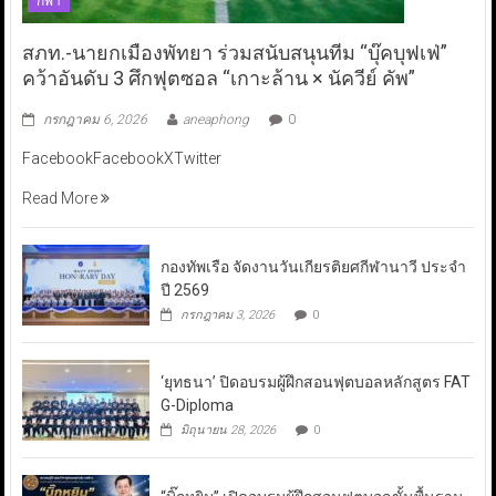
กีฬา
สภท.-นายกเมืองพัทยา ร่วมสนับสนุนทีม “บุ๊คบุฟเฟ่”
คว้าอันดับ 3 ศึกฟุตซอล “เกาะล้าน × นัควีย์ คัพ”
กรกฎาคม 6, 2026
aneaphong
0
FacebookFacebookXTwitter
Read More
กองทัพเรือ จัดงานวันเกียรติยศกีฬานาวี ประจำ
ปี 2569
กรกฎาคม 3, 2026
0
‘ยุทธนา’ ปิดอบรมผู้ฝึกสอนฟุตบอลหลักสูตร FAT
G-Diploma
มิถุนายน 28, 2026
0