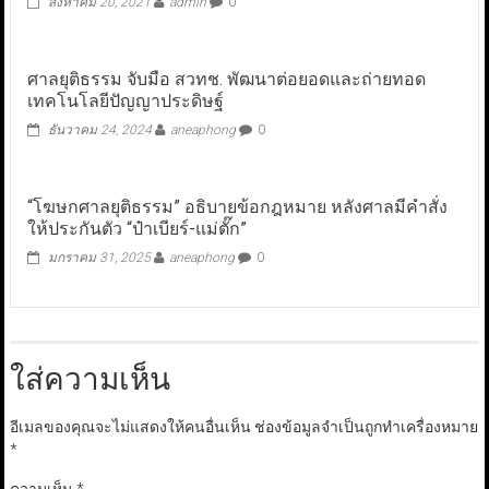
สิงหาคม 20, 2021
admin
0
ศาลยุติธรรม จับมือ สวทช. พัฒนาต่อยอดและถ่ายทอด
เทคโนโลยีปัญญาประดิษฐ์
ธันวาคม 24, 2024
aneaphong
0
“โฆษกศาลยุติธรรม” อธิบายข้อกฎหมาย หลังศาลมีคำสั่ง
ให้ประกันตัว “ป๋าเบียร์-แม่ตั๊ก”
มกราคม 31, 2025
aneaphong
0
ใส่ความเห็น
อีเมลของคุณจะไม่แสดงให้คนอื่นเห็น
ช่องข้อมูลจำเป็นถูกทำเครื่องหมาย
*