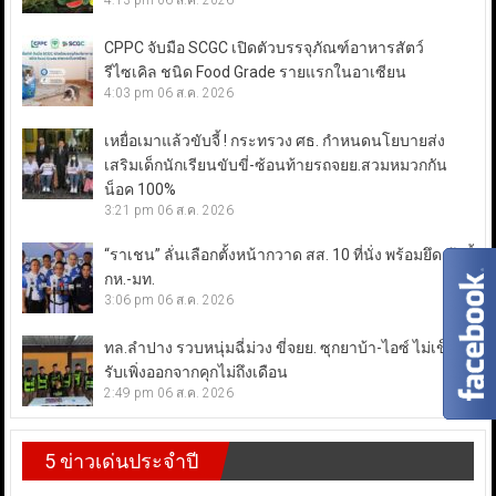
4:13 pm
06 ส.ค. 2026
CPPC จับมือ SCGC เปิดตัวบรรจุภัณฑ์อาหารสัตว์
รีไซเคิล ชนิด Food Grade รายแรกในอาเซียน
4:03 pm
06 ส.ค. 2026
เหยื่อเมาแล้วขับจี้ ! กระทรวง ศธ. กำหนดนโยบายส่ง
เสริมเด็กนักเรียนขับขี่-ซ้อนท้ายรถจยย.สวมหมวกกัน
น็อค 100%
3:21 pm
06 ส.ค. 2026
“ราเชน” ลั่นเลือกตั้งหน้ากวาด สส. 10 ที่นั่ง พร้อมยึดเก้าอี้
กห.-มท.
3:06 pm
06 ส.ค. 2026
ทล.ลำปาง รวบหนุ่มฉี่ม่วง ขี่จยย. ซุกยาบ้า-ไอซ์ ไม่เข็ด!
รับเพิ่งออกจากคุกไม่ถึงเดือน
2:49 pm
06 ส.ค. 2026
5 ข่าวเด่นประจำปี