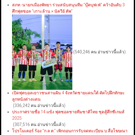
สภท.-นายกเมืองพัทยา ร่วมสนับสนุนทีม “บุ๊คบุฟเฟ่” คว้าอันดับ 3
ศึกฟุตซอล “เกาะล้าน × นัควีย์ คัพ”
(540,246 คน อ่านข่าวนี้แล้ว)
เปิดฟุตบอลเยาวชนสานฝัน 4 จังหวัดชายแดนใต้ คัดไปฝึกทักษะ
ลูกหนังต่างแดน
(336,242 คน อ่านข่าวนี้แล้ว)
ประกาศรายชื่อ 14 แข้ง ฟุตซอลชายทีมชาติไทย ชุดสู้ศึกซีเกมส์
2025
(307,516 คน อ่านข่าวนี้แล้ว)
โปรโมเตอร์ ร้อง “ก.ล.ต.” เพิกถอนการรับจดทะเบียน บ.สื่อโฆษณา