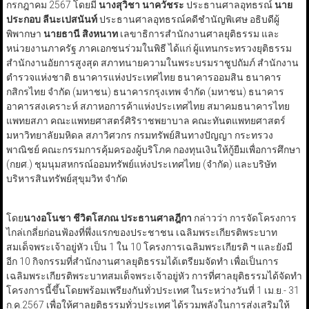
กรกฎาคม 2567 โดยมี
นางสุวิชา นาควัชระ
ประธานศาลอุทธรณ์
นาย
ประกอบ ลีนะเปสนันท์
ประธานศาลอุทธรณ์คดีชำนัญพิเศษ อธิบดีผู้
พิพากษา
นายธานี สิงหนาท
เลขาธิการสำนักงานศาลยุติธรรม และ
หน่วยงานภาครัฐ ภาคเอกชนร่วมในพิธี ได้แก่ ผู้แทนกระทรวงยุติธรรม
สำนักงานอัยการสูงสุด สภาทนายความในพระบรมราชูปถัมภ์ สำนักงาน
ตำรวจแห่งชาติ ธนาคารแห่งประเทศไทย ธนาคารออมสิน ธนาคาร
กสิกรไทย จำกัด (มหาชน) ธนาคารกรุงเทพ จำกัด (มหาชน) ธนาคาร
อาคารสงเคราะห์ สภาหอการค้าแห่งประเทศไทย สมาคมธนาคารไทย
แพทยสภา คณะแพทยศาสตร์ศิริราชพยาบาล คณะทันตแพทยศาสตร์
มหาวิทยาลัยมหิดล สภาวิศวกร กรมทรัพย์สินทางปัญญา กระทรวง
พาณิชย์ คณะกรรมการคุ้มครองผู้บริโภค กองทุนเงินให้กู้ยืมเพื่อการศึกษา
(กยศ.) ชุมนุมสหกรณ์ออมทรัพย์แห่งประเทศไทย (จำกัด) และบริษัท
บริหารสินทรัพย์สุขุมวิท จำกัด
โดย
นางอโนชา ชีวิตโสภณ ประธานศาลฎีกา
กล่าวว่า การจัดโครงการ
ไกล่เกลี่ยก่อนฟ้องที่พึ่งแรกของประชาชน เฉลิมพระเกียรติพระบาท
สมเด็จพระเจ้าอยู่หัว เป็น 1 ใน 10 โครงการเฉลิมพระเกียรติ ฯ และยังมี
อีก 10 กิจกรรมที่สำนักงานศาลยุติธรรมได้เตรียมจัดทำ เพื่อเป็นการ
เฉลิมพระเกียรติพระบาทสมเด็จพระเจ้าอยู่หัว การที่ศาลยุติธรรมได้จัดทำ
โครงการนี้ขึ้นโดยพร้อมเพรียงกันทั่วประเทศ ในระหว่างวันที่ 1 เม.ย.- 31
ก.ค.2567 เพื่อให้ศาลยุติธรรมทั่วประเทศ ได้รวมพลังในการส่งเสริมให้