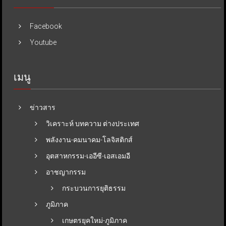
Facebook
Youtube
เมนู
ข่าวสาร
วิเคราะห์ บทความ ต่างประเทศ
พลังงาน-คมนาคม-โลจิสติกส์
อุตสาหกรรม-เออีซี-เอสเอมอี
อาชญากรรม
กระบวนการยุติธรรม
ภูมิภาค
เกษตรยุคใหม่-ภูมิภาค