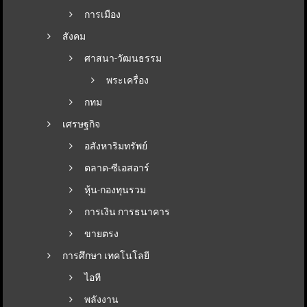
การเมือง
สังคม
ศาสนา-วัฒนธรรม
พระเครื่อง
กทม
เศรษฐกิจ
อสังหาริมทรัพย์
ตลาด-ซีเอสอาร์
หุ้น-กองทุนรวม
การเงิน การธนาคาร
ขายตรง
การศึกษา เทคโนโลยี
ไอที
พลังงาน