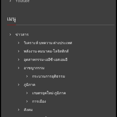
Youtube
เมนู
ข่าวสาร
วิเคราะห์ บทความ ต่างประเทศ
พลังงาน-คมนาคม-โลจิสติกส์
อุตสาหกรรม-เออีซี-เอสเอมอี
อาชญากรรม
กระบวนการยุติธรรม
ภูมิภาค
เกษตรยุคใหม่-ภูมิภาค
การเมือง
สังคม