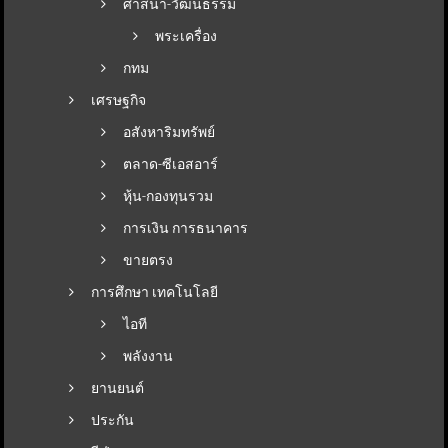
ศาสนา-วัฒนธรรม
พระเครื่อง
กทม
เศรษฐกิจ
อสังหาริมทรัพย์
ตลาด-ซีเอสอาร์
หุ้น-กองทุนรวม
การเงิน การธนาคาร
ขายตรง
การศึกษา เทคโนโลยี
ไอที
พลังงาน
ยานยนต์
ประกัน