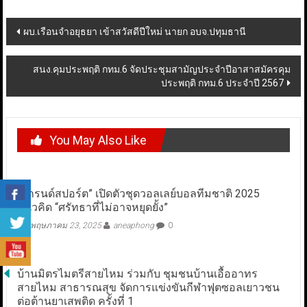
Post
ผบ.เรือนจำอยุธยา เข้าสวัสดีปีใหม่ นายก อบจ.ปทุมธานี
navigation
สนง.คุมประพฤติ กทม.6 จัดประชุมสามัญประจำปีอาสาสมัครคุม
ประพฤติ กทม.6 ประจำปี 2567
You May Also Like
“แกรนด์สปอร์ต” เปิดตัวชุดวอลเลย์บอลทีมชาติ 2025
แนวคิด “ศรัทธาที่ไม่อาจหยุดยั้ง”
พฤษภาคม 23, 2025
aneaphong
0
บ้านมิตรไมตรีสายไหม ร่วมกับ ชุมชนบ้านเอื้ออาทร
สายไหม สาธารณสุข จัดการแข่งขันกีฬาฟุตซอลเยาวชน
ต่อต้านยาเสพติด ครั้งที่ 1