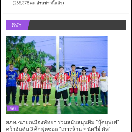
(265,378 คน อ่านข่าวนี้แล้ว)
กีฬา
กีฬา
สภท.-นายกเมืองพัทยา ร่วมสนับสนุนทีม “บุ๊คบุฟเฟ่”
คว้าอันดับ 3 ศึกฟุตซอล “เกาะล้าน × นัควีย์ คัพ”