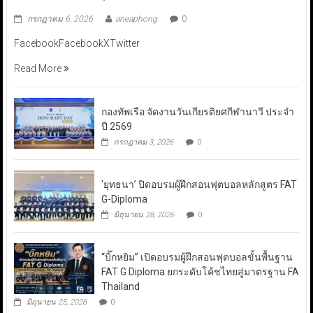
กรกฎาคม 6, 2026
aneaphong
0
FacebookFacebookXTwitter
Read More
กองทัพเรือ จัดงานวันเกียรติยศกีฬานาวี ประจำ
ปี 2569
กรกฎาคม 3, 2026
0
‘ยุทธนา’ ปิดอบรมผู้ฝึกสอนฟุตบอลหลักสูตร FAT
G-Diploma
มิถุนายน 28, 2026
0
“บิ๊กหยิม” เปิดอบรมผู้ฝึกสอนฟุตบอลขั้นพื้นฐาน
FAT G Diploma ยกระดับโค้ชไทยสู่มาตรฐาน FA
Thailand
มิถุนายน 25, 2026
0