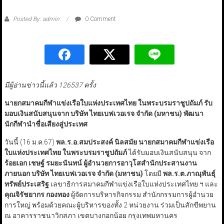
Posted By: admin
0 Comment
มีผู้อ่านข่าวนี้แล้ว 126537 ครั้ง
นายกสมาคมกีฬาแข่งเรือใบแห่งประเทศไทย ในพระบรมราชูปถัมภ์ รับ
มอบเงินสนับสนุนจาก บริษัท ไทยเบฟเวอเรจ จำกัด (มหาชน) พัฒนา
นักกีฬานำชื่อเสียงสู่ประเทศ
วันนี้ (16 ม.ค.67)
พล.ร.อ.สมประสงค์ นิลสมัย นายกสมาคมกีฬาแข่งเรือ
ใบแห่งประเทศไทย ในพระบรมราชูปถัมภ์
ได้รับมอบเงินสนับสนุน จาก
ร้อยเอก เชษฐ์ รมยะนันทน์ ผู้อำนวยการอาวุโสสำนักประสานงาน
ภายนอก บริษัท ไทยเบฟเวอเรจ จำกัด (มหาชน)
โดยมี
พล.ร.ต.ภาณุพันธุ์
ทรัพย์ประเสริฐ
เลขาธิการสมาคมกีฬาแข่งเรือใบแห่งประเทศไทย ฯ และ
คุณจิรัชยากร กองทอง
ผู้จัดการบริหารกิจกรรม สำนักกรรมการผู้อำนวย
การใหญ่ พร้อมด้วยคณะผู้บริหารของทั้ง 2 หน่วยงาน ร่วมเป็นสักขีพยาน
ณ อาคารราชนาวิกสภา เขตบางกอกน้อย กรุงเทพมหานคร