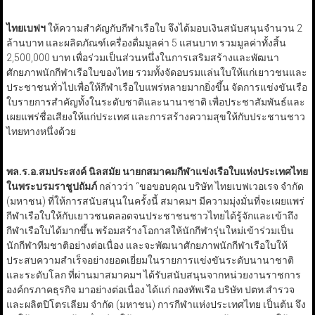
ไทยเบฟฯ
ให้ความสำคัญกับกีฬาเรือใบ จึงได้มอบเงินสนับสนุนจำนวน 2
ล้านบาท และผลิตภัณฑ์เครื่องดื่มมูลค่า 5 แสนบาท รวมมูลค่าทั้งสิ้น
2,500,000 บาท เพื่อร่วมเป็นส่วนหนึ่งในการเสริมสร้างและพัฒนา
ศักยภาพนักกีฬาเรือใบของไทย รวมทั้งจัดอบรมแล่นใบให้แก่เยาวชนและ
ประชาชนทั่วไปเพื่อให้กีฬาเรือใบแพร่หลายมากยิ่งขึ้น จัดการแข่งขันเรือ
ใบรายการสำคัญทั้งในระดับชาติและนานาชาติ เพื่อประชาสัมพันธ์และ
เผยแพร่ชื่อเสียงให้แก่ประเทศ และการสร้างความสุขให้กับประชานชาว
ไทยทางหนึ่งด้วย
พล.ร.อ.สมประสงค์ นิลสมัย นายกสมาคมกีฬาแข่งเรือใบแห่งประเทศไทย
ในพระบรมราชูปถัมภ์
กล่าวว่า “ขอขอบคุณ บริษัท ไทยเบฟเวอเรจ จำกัด
(มหาชน) ที่ให้การสนับสนุนในครั้งนี้ สมาคมฯ มีความมุ่งมั่นที่จะเผยแพร่
กีฬาเรือใบให้กับเยาวชนตลอดจนประชาชนชาวไทยได้รู้จักและเข้าถึง
กีฬาเรือใบได้มากขึ้น พร้อมสร้างโอกาสให้นักกีฬารุ่นใหม่เข้าร่วมเป็น
นักกีฬาทีมชาติอย่างต่อเนื่อง และจะพัฒนาศักยภาพนักกีฬาเรือใบให้
ประสบความสำเร็จอย่างยอดเยี่ยมในรายการแข่งขันระดับนานาชาติ
และระดับโลก ที่ผ่านมาสมาคมฯ ได้รับสนับสนุนจากหน่วยงานราชการ
องค์กรภาคธุรกิจ มาอย่างต่อเนื่อง ได้แก่ กองทัพเรือ บริษัท ปตท.สำรวจ
และผลิตปิโตรเลียม จำกัด (มหาชน) การกีฬาแห่งประเทศไทย เป็นต้น จึง