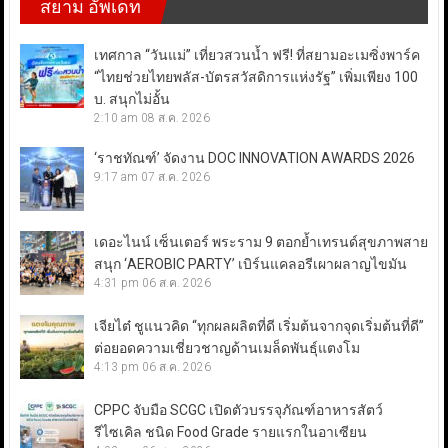
สยาม อัพเดท
เทศกาล “วันแม่” เที่ยวสวนน้ำ ฟรี! ที่สยามอะเมซิ่งพาร์ค
“ไทยช่วยไทยพลัส-บัตรสวัสดิการแห่งรัฐ” เพิ่มเพียง 100
บ. สนุกไม่อั้น
2:10 am
08 ส.ค. 2026
‘ราชทัณฑ์’ จัดงาน DOC INNOVATION AWARDS 2026
9:17 am
07 ส.ค. 2026
เดอะไนน์ เซ็นเตอร์ พระราม 9 ตอกย้ำเทรนด์สุขภาพสาย
สนุก ‘AEROBIC PARTY’ เบิร์นแคลอรีเผาผลาญไขมัน
4:31 pm
06 ส.ค. 2026
เจียไต๋ ชูแนวคิด “ทุกผลผลิตที่ดี เริ่มต้นจากจุดเริ่มต้นที่ดี”
ต่อยอดความเชี่ยวชาญด้านเมล็ดพันธุ์แตงโม
4:13 pm
06 ส.ค. 2026
CPPC จับมือ SCGC เปิดตัวบรรจุภัณฑ์อาหารสัตว์
รีไซเคิล ชนิด Food Grade รายแรกในอาเซียน