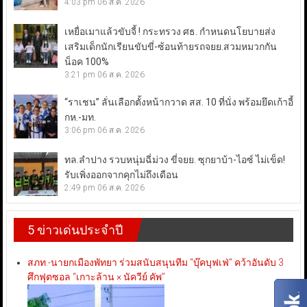
4:03 pm
06 ส.ค. 2026
เหยื่อเมาแล้วขับจี้ ! กระทรวง ศธ. กำหนดนโยบายส่ง
เสริมเด็กนักเรียนขับขี่-ซ้อนท้ายรถจยย.สวมหมวกกัน
น็อค 100%
3:21 pm
06 ส.ค. 2026
“ราเชน” ลั่นเลือกตั้งหน้ากวาด สส. 10 ที่นั่ง พร้อมยึดเก้าอี้
กห.-มท.
3:06 pm
06 ส.ค. 2026
ทล.ลำปาง รวบหนุ่มฉี่ม่วง ขี่จยย. ซุกยาบ้า-ไอซ์ ไม่เข็ด!
รับเพิ่งออกจากคุกไม่ถึงเดือน
2:49 pm
06 ส.ค. 2026
5 ข่าวเด่นประจำปี
สภท.-นายกเมืองพัทยา ร่วมสนับสนุนทีม “บุ๊คบุฟเฟ่” คว้าอันดับ 3
ศึกฟุตซอล “เกาะล้าน × นัควีย์ คัพ”