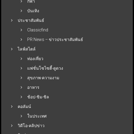
กีฬา
บันเทิง
ประชาสัมพันธ์
Classicfind
PR News – ข่าวประชาสัมพันธ์
ไลฟ์สไตล์
ท่องเที่ยว
แฟชั่นโซไซตี้-ดูดวง
สุขภาพ-ความงาม
อาหาร
ช้อป-ชิม-ชิล
คอลัมน์
ในประเทศ
วิดีโอ-คลิปข่าว