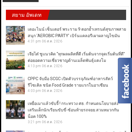
สยาม อัพเดท
เดอะไนน์ เซ็นเตอร์ พระราม 9 ตอกย้ำเทรนด์สุขภาพสาย
สนุก ‘AEROBIC PARTY’ เบิร์นแคลอรีเผาผลาญไขมัน
4:31 pm
06 ส.ค. 2026
เจียไต๋ ชูแนวคิด “ทุกผลผลิตที่ดี เริ่มต้นจากจุดเริ่มต้นที่ดี”
ต่อยอดความเชี่ยวชาญด้านเมล็ดพันธุ์แตงโม
4:13 pm
06 ส.ค. 2026
CPPC จับมือ SCGC เปิดตัวบรรจุภัณฑ์อาหารสัตว์
รีไซเคิล ชนิด Food Grade รายแรกในอาเซียน
4:03 pm
06 ส.ค. 2026
เหยื่อเมาแล้วขับจี้ ! กระทรวง ศธ. กำหนดนโยบายส่ง
เสริมเด็กนักเรียนขับขี่-ซ้อนท้ายรถจยย.สวมหมวกกัน
น็อค 100%
3:21 pm
06 ส.ค. 2026