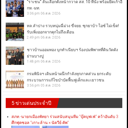
“ราเชน” ลั่นเลือกตั้งหน้ากวาด สส. 10 ที่นั่ง พร้อมยึดเก้าอี้
กห.-มท.
3:06 pm
06 ส.ค. 2026
ทล.ลำปาง รวบหนุ่มฉี่ม่วง ขี่จยย. ซุกยาบ้า-ไอซ์ ไม่เข็ด!
รับเพิ่งออกจากคุกไม่ถึงเดือน
2:49 pm
06 ส.ค. 2026
ชาวบ้านออมทอง บุกทำเนียบฯ ร้องปมพิพาทที่ดินวัดดัง
ย่านบางปู
1:48 pm
06 ส.ค. 2026
กรมพินิจฯ เดินหน้าผนึกกำลังทุกภาคส่วน ยกระดับ
กระบวนการแก้ไขบำบัดฟื้นฟูเด็กและเยาวชน
3:56 pm
05 ส.ค. 2026
5 ข่าวเด่นประจำปี
สภท.-นายกเมืองพัทยา ร่วมสนับสนุนทีม “บุ๊คบุฟเฟ่” คว้าอันดับ 3
ศึกฟุตซอล “เกาะล้าน × นัควีย์ คัพ”