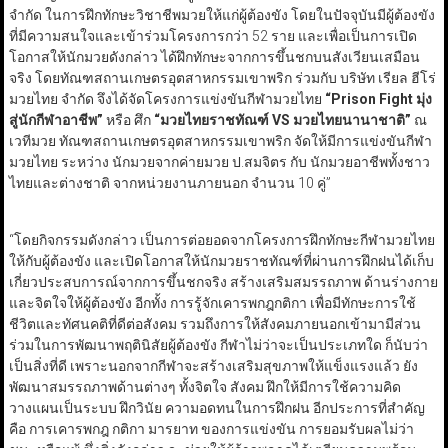
จำกัด ในการฝึกทักษะวิชาชีพมวยให้แก่ผู้ต้องขัง โดยในปัจจุบันมีผู้ต้องขัง
ที่มีความสนใจและเข้าร่วมโครงการกว่า 52 ราย และเพื่อเป็นการเปิด
โอกาสให้นักมวยดังกล่าว ได้ฝึกทักษะจากการขึ้นชกบนสังเวียนเสมือน
จริง โดยทัณฑสถานเกษตรอุตสาหกรรมเขาพริก ร่วมกับ บริษัท เรียล ฮีโร่
มวยไทย จำกัด จึงได้จัดโครงการแข่งขันกีฬามวยไทย
“Prison Fight
มุ่ง
สู่นักกีฬาอาชีพ
”
หรือ ศึก
“
มวยไทยราชทัณฑ์
VS
มวยไทยนานาชาติ
”
ณ
เวทีมวย ทัณฑสถานเกษตรอุตสาหกรรมเขาพริก จัดให้มีการแข่งขันกีฬา
มวยไทย ระหว่าง นักมวยจากค่ายมวย ป.สมจิตร กับ นักมวยอาชีพทั้งชาว
ไทยและต่างชาติ จากหน่วยงานภายนอก จำนวน 10 คู่”
“โดยกิจกรรมดังกล่าว เป็นการต่อยอดจากโครงการฝึกทักษะกีฬามวยไทย
ให้กับผู้ต้องขัง และเปิดโอกาสให้นักมวยราชทัณฑ์ที่ผ่านการฝึกฝนได้เก็บ
เกี่ยวประสบการณ์จากการขึ้นชกจริง สร้างเสริมสมรรถภาพ ด้านร่างกาย
และจิตใจให้ผู้ต้องขัง อีกทั้ง การรู้จักเคารพกฎกติกา เพื่อมีทักษะการใช้
ชีวิตและทัศนคติที่ดีต่อสังคม รวมถึงการให้สังคมภายนอกเข้ามามีส่วน
ร่วมในการพัฒนาพฤตินิสัยผู้ต้องขัง กีฬาไม่ว่าจะเป็นประเภทใด ก็นับว่า
เป็นสิ่งที่ดี เพราะนอกจากกีฬาจะสร้างเสริมสุขภาพให้แข็งแรงแล้ว ยัง
พัฒนาสมรรถภาพด้านต่างๆ ทั้งจิตใจ สังคม ฝึกให้มีการใช้ความคิด
วางแผนเป็นระบบ ฝึกวินัย ความอดทนในการฝึกฝน อีกประการที่สำคัญ
คือ การเคารพกฎ กติกา มารยาท ของการแข่งขัน การยอมรับผลไม่ว่า