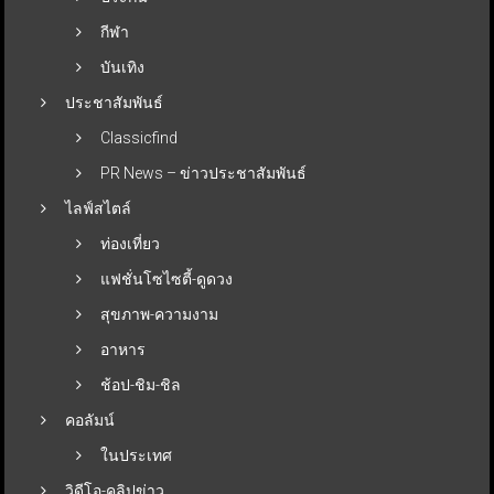
กีฬา
บันเทิง
ประชาสัมพันธ์
Classicfind
PR News – ข่าวประชาสัมพันธ์
ไลฟ์สไตล์
ท่องเที่ยว
แฟชั่นโซไซตี้-ดูดวง
สุขภาพ-ความงาม
อาหาร
ช้อป-ชิม-ชิล
คอลัมน์
ในประเทศ
วิดีโอ-คลิปข่าว