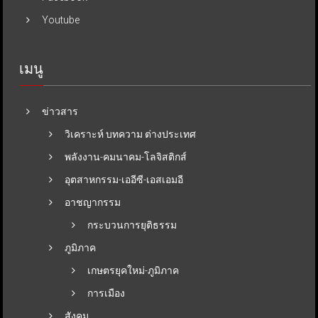
Youtube
เมนู
ข่าวสาร
วิเคราะห์ บทความ ต่างประเทศ
พลังงาน-คมนาคม-โลจิสติกส์
อุตสาหกรรม-เออีซี-เอสเอมอี
อาชญากรรม
กระบวนการยุติธรรม
ภูมิภาค
เกษตรยุคใหม่-ภูมิภาค
การเมือง
สังคม