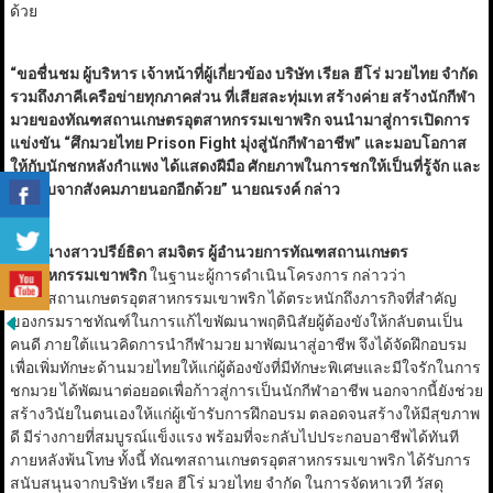
ด้วย
“
ขอชื่นชม ผู้บริหาร เจ้าหน้าที่ผู้เกี่ยวข้อง บริษัท เรียล ฮีโร่ มวยไทย จำกัด
รวมถึงภาคีเครือข่ายทุกภาคส่วน ที่เสียสละทุ่มเท สร้างค่าย สร้างนักกีฬา
มวยของทัณฑสถานเกษตรอุตสาหกรรมเขาพริก จนนำมาสู่การเปิดการ
แข่งขัน “ศึกมวยไทย
Prison Fight
มุ่งสู่นักกีฬาอาชีพ” และมอบโอกาส
ให้กับนักชกหลังกำแพง ได้แสดงฝีมือ ศักยภาพในการชกให้เป็นที่รู้จัก และ
ยอมรับจากสังคมภายนอกอีกด้วย
”
นายณรงค์ กล่าว
ด้าน
นางสาวปรีย์ธิดา สมจิตร ผู้อำนวยการทัณฑสถานเกษตร
อุตสาหกรรมเขาพริก
ในฐานะผู้การดำเนินโครงการ กล่าวว่า
ทัณฑสถานเกษตรอุตสาหกรรมเขาพริก ได้ตระหนักถึงภารกิจที่สำคัญ
ของกรมราชทัณฑ์ในการแก้ไขพัฒนาพฤตินิสัยผู้ต้องขังให้กลับตนเป็น
คนดี ภายใต้แนวคิดการนำกีฬามวย มาพัฒนาสู่อาชีพ จึงได้จัดฝึกอบรม
เพื่อเพิ่มทักษะด้านมวยไทยให้แก่ผู้ต้องขังที่มีทักษะพิเศษและมีใจรักในการ
ชกมวย ได้พัฒนาต่อยอดเพื่อก้าวสู่การเป็นนักกีฬาอาชีพ นอกจากนี้ยังช่วย
สร้างวินัยในตนเองให้แก่ผู้เข้ารับการฝึกอบรม ตลอดจนสร้างให้มีสุขภาพ
ดี มีร่างกายที่สมบูรณ์แข็งแรง พร้อมที่จะกลับไปประกอบอาชีพได้ทันที
ภายหลังพ้นโทษ ทั้งนี้ ทัณฑสถานเกษตรอุตสาหกรรมเขาพริก ได้รับการ
สนับสนุนจากบริษัท เรียล ฮีโร่ มวยไทย จำกัด ในการจัดหาเวที วัสดุ