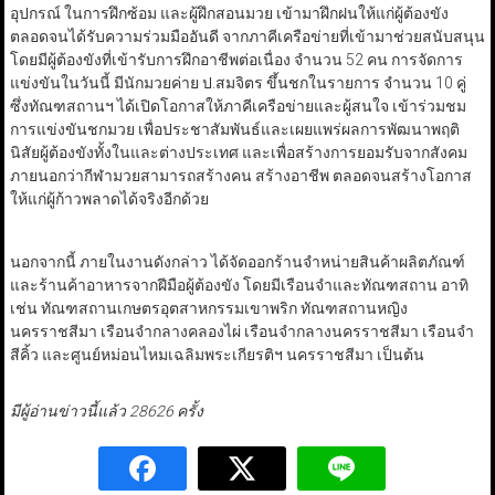
อุปกรณ์ ในการฝึกซ้อม และผู้ฝึกสอนมวย เข้ามาฝึกฝนให้แก่ผู้ต้องขัง
ตลอดจนได้รับความร่วมมืออันดี จากภาคีเครือข่ายที่เข้ามาช่วยสนับสนุน
โดยมีผู้ต้องขังที่เข้ารับการฝึกอาชีพต่อเนื่อง จำนวน 52 คน การจัดการ
แข่งขันในวันนี้ มีนักมวยค่าย ป.สมจิตร ขึ้นชกในรายการ จำนวน 10 คู่
ซึ่งทัณฑสถานฯ ได้เปิดโอกาสให้ภาคีเครือข่ายและผู้สนใจ เข้าร่วมชม
การแข่งขันชกมวย เพื่อประชาสัมพันธ์และเผยแพร่ผลการพัฒนาพฤติ
นิสัยผู้ต้องขังทั้งในและต่างประเทศ และเพื่อสร้างการยอมรับจากสังคม
ภายนอกว่ากีฬามวยสามารถสร้างคน สร้างอาชีพ ตลอดจนสร้างโอกาส
ให้แก่ผู้ก้าวพลาดได้จริงอีกด้วย
นอกจากนี้ ภายในงานดังกล่าว ได้จัดออกร้านจำหน่ายสินค้าผลิตภัณฑ์
และร้านค้าอาหารจากฝีมือผู้ต้องขัง โดยมีเรือนจำและทัณฑสถาน อาทิ
เช่น ทัณฑสถานเกษตรอุตสาหกรรมเขาพริก ทัณฑสถานหญิง
นครราชสีมา เรือนจำกลางคลองไผ่ เรือนจำกลางนครราชสีมา เรือนจำ
สีคิ้ว และศูนย์หม่อนไหมเฉลิมพระเกียรติฯ นครราชสีมา เป็นต้น
มีผู้อ่านข่าวนี้แล้ว 28626 ครั้ง