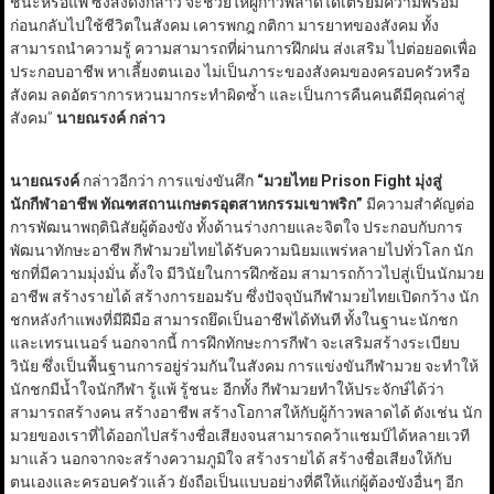
ชนะหรือแพ้ ซึ่งสิ่งดังกล่าว จะช่วยให้ผู้ก้าวพลาดได้เตรียมความพร้อม
ก่อนกลับไปใช้ชีวิตในสังคม เคารพกฎ กติกา มารยาทของสังคม ทั้ง
สามารถนำความรู้ ความสามารถที่ผ่านการฝึกฝน ส่งเสริม ไปต่อยอดเพื่อ
ประกอบอาชีพ หาเลี้ยงตนเอง ไม่เป็นภาระของสังคมของครอบครัวหรือ
สังคม ลดอัตราการหวนมากระทำผิดซ้ำ และเป็นการคืนคนดีมีคุณค่าสู่
สังคม”
นายณรงค์ กล่าว
นายณรงค์
กล่าวอีกว่า การแข่งขันศึก
“
มวยไทย
Prison Fight
มุ่งสู่
นักกีฬาอาชีพ ทัณฑสถานเกษตรอุตสาหกรรมเขาพริก
”
มีความสำคัญต่อ
การพัฒนาพฤตินิสัยผู้ต้องขัง ทั้งด้านร่างกายและจิตใจ ประกอบกับการ
พัฒนาทักษะอาชีพ กีฬามวยไทยได้รับความนิยมแพร่หลายไปทั่วโลก นัก
ชกที่มีความมุ่งมั่น ตั้งใจ มีวินัยในการฝึกซ้อม สามารถก้าวไปสู่เป็นนักมวย
อาชีพ สร้างรายได้ สร้างการยอมรับ ซึ่งปัจจุบันกีฬามวยไทยเปิดกว้าง นัก
ชกหลังกำแพงที่มีฝีมือ สามารถยึดเป็นอาชีพได้ทันที ทั้งในฐานะนักชก
และเทรนเนอร์ นอกจากนี้ การฝึกทักษะการกีฬา จะเสริมสร้างระเบียบ
วินัย ซึ่งเป็นพื้นฐานการอยู่ร่วมกันในสังคม การแข่งขันกีฬามวย จะทำให้
นักชกมีน้ำใจนักกีฬา รู้แพ้ รู้ชนะ อีกทั้ง กีฬามวยทำให้ประจักษ์ได้ว่า
สามารถสร้างคน สร้างอาชีพ สร้างโอกาสให้กับผู้ก้าวพลาดได้ ดังเช่น นัก
มวยของเราที่ได้ออกไปสร้างชื่อเสียงจนสามารถคว้าแชมป์ได้หลายเวที
มาแล้ว นอกจากจะสร้างความภูมิใจ สร้างรายได้ สร้างชื่อเสียงให้กับ
ตนเองและครอบครัวแล้ว ยังถือเป็นแบบอย่างที่ดีให้แก่ผู้ต้องขังอื่นๆ อีก