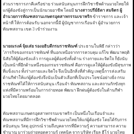
ส่วนราชการภาคีเครือข่าย
ร่วมสนับสนุนการฝึกวิชาชีพด้านมวยไทยให้
แก่ผู้ต้องขังสู่การเป็นนักมวยอาชีพ โดยมี
นางสาวปรีย์ธิดา สมจิตร ผู้
อำนวยการทัณฑสถานเกษตรอุตสาหกรรมเขาพริก
ข้าราชการ และเจ้า
หน้าที่ ให้การต้อนรับ นอกจากนี้มี ผู้บัญชาการเรือนจำ ผู้อำนวยการ
ทัณฑสถาน เขต 3 เข้าร่วมงาน
นายณรงค์ จุ้ยเส่ย รองอธิบดีกรมราชทัณฑ์
ประธานในพิธี กล่าวว่า
“ภารกิจของกรมราชทัณฑ์ ที่นอกเหนือจากการควบคุม แก้ไข พัฒนาพฤติ
นิสัยให้ผู้ต้องขังแล้ว การดูแลผู้ต้องขังทั้งด้าน ร่างกายและจิตใจ ก็ยังนับ
เป็นหน้าที่อีกด้านหนึ่งของกรมราชทัณฑ์ คือการดูแลให้ผู้ต้องขังมีสุขภาพ
ที่แข็งแรง ทั้งร่างกายและจิตใจ จึงเป็นอีกสิ่งที่สำคัญ เหตุนี้การส่งเสริม
ด้านกีฬาให้แก่ผู้ต้องขังจึงนับเป็นตัวเลือกที่เป็นประโยชน์อย่างยิ่ง กรม
ราชทัณฑ์ได้ให้การสนับสนุน เรือนจำ ทัณฑสถาน และสถานกักขังทุก
แห่งที่มีความพร้อมในการถ่ายทอด พัฒนา ฝึกฝนผู้ต้องขังในด้านกีฬา
มวยไทยโดยมาตลอด
ทัณฑสถานเกษตรอุตสาหกรรมเขาพริก เป็นหนึ่งในเรือนจำและ
ทัณฑสถานที่มีการฝึกวิชาชีพด้านมวยไทยให้แก่ผู้ต้องขัง โดยได้รับการ
สนับสนุน วัสดุ อุปกรณ์ รวมถึงบุคลากรที่มีความรู้ ความสามารถ ความ
ชำนาญ มาร่วมถ่ายทอดความรู้ เทคนิค จาก บริษัท เรียล ฮีโร่ มวยไทย