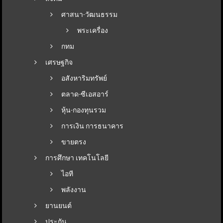
ศาสนา-วัฒนธรรม
พระเครื่อง
กทม
เศรษฐกิจ
อสังหาริมทรัพย์
ตลาด-ซีเอสอาร์
หุ้น-กองทุนรวม
การเงิน การธนาคาร
ขายตรง
การศึกษา เทคโนโลยี
ไอที
พลังงาน
ยานยนต์
ประกัน