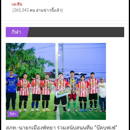
เอเชีย
(265,342 คน อ่านข่าวนี้แล้ว)
กีฬา
กีฬา
สภท.-นายกเมืองพัทยา ร่วมสนับสนุนทีม “บุ๊คบุฟเฟ่”