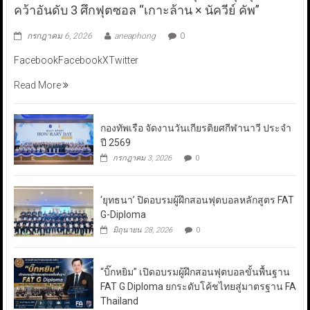
คว้าอันดับ 3 ศึกฟุตซอล “เกาะล้าน × นัควีย์ คัพ”
กรกฎาคม 6, 2026
aneaphong
0
FacebookFacebookXTwitter
Read More
กองทัพเรือ จัดงานวันเกียรติยศกีฬานาวี ประจำ
ปี 2569
กรกฎาคม 3, 2026
0
‘ยุทธนา’ ปิดอบรมผู้ฝึกสอนฟุตบอลหลักสูตร FAT
G-Diploma
มิถุนายน 28, 2026
0
“บิ๊กหยิม” เปิดอบรมผู้ฝึกสอนฟุตบอลขั้นพื้นฐาน
FAT G Diploma ยกระดับโค้ชไทยสู่มาตรฐาน FA
Thailand