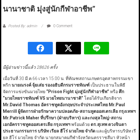
นานาชาติ มุ่งสู่นักกีฬาอาชีพ”
Posted By: admin
0 Comment
มีผู้อ่านข่าวนี้แล้ว 28626 ครั้ง
เมื่อวันที่ 30 มี.ค.66 เวลา 15.00 น. ที่ทัณฑสถานเกษตรอุตสาหกรรมเขา
พริก
นายณรงค์ จุ้ยเส่ย รองอธิบดีกรมราชทัณฑ์
เป็นประธานในพิธี
จัดการแข่งขันมวยไทย
“Prison Fight
มุ่งสู่นักกีฬาอาชีพ
”
หรือ
ศึก
“
มวยไทยราชทัณฑ์
VS
มวยไทยนานาชาติ
”
โดยได้รับเกียรติจาก
Mr.David Thomas
อัคราชทูตอังกฤษประจำประเทศไทย
Mr.Paul
Merrill
ผู้จัดการฝ่ายรักษาความปลอดภัย-สถานทูตออสเตรเลีย กรุงเทพฯ
Mr.Patrick Maher
ที่ปรึกษา (ฝ่ายบริหาร) และกงสุลใหญ่-สถาน
เอกอัครราชทูตออสเตรเลีย กรุงเทพฯ
พร้อมด้วย
ดร.สุเทพ ดวงจินดา
ประธานกรรมการ บริษัท เรียล ฮีโร่ มวยไทย จำกัด
และผู้บริหารบริษัท เรี
ยล ฮีโร่ มวยไทย จำกัด นายกสมาคมกีฬาจังหวัดนครราชสีมา หัวหน้า