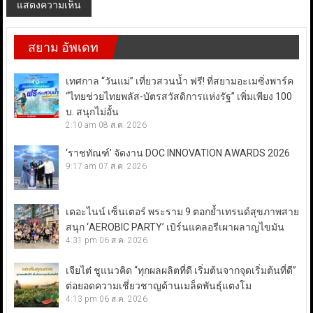
สยาม อัพเดท
เทศกาล “วันแม่” เที่ยวสวนน้ำ ฟรี! ที่สยามอะเมซิ่งพาร์ค
“ไทยช่วยไทยพลัส-บัตรสวัสดิการแห่งรัฐ” เพิ่มเพียง 100
บ. สนุกไม่อั้น
2:10 am
08 ส.ค. 2026
‘ราชทัณฑ์’ จัดงาน DOC INNOVATION AWARDS 2026
9:17 am
07 ส.ค. 2026
เดอะไนน์ เซ็นเตอร์ พระราม 9 ตอกย้ำเทรนด์สุขภาพสาย
สนุก ‘AEROBIC PARTY’ เบิร์นแคลอรีเผาผลาญไขมัน
4:31 pm
06 ส.ค. 2026
เจียไต๋ ชูแนวคิด “ทุกผลผลิตที่ดี เริ่มต้นจากจุดเริ่มต้นที่ดี”
ต่อยอดความเชี่ยวชาญด้านเมล็ดพันธุ์แตงโม
4:13 pm
06 ส.ค. 2026