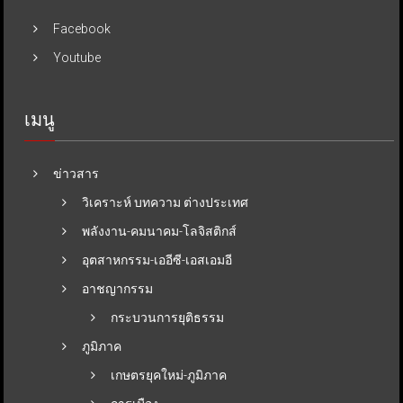
Facebook
Youtube
เมนู
ข่าวสาร
วิเคราะห์ บทความ ต่างประเทศ
พลังงาน-คมนาคม-โลจิสติกส์
อุตสาหกรรม-เออีซี-เอสเอมอี
อาชญากรรม
กระบวนการยุติธรรม
ภูมิภาค
เกษตรยุคใหม่-ภูมิภาค