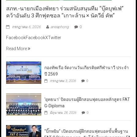
สภท.-นายกเมืองพัทยา ร่วมสนับสนุนทีม “บุ๊คบุฟเฟ่”
คว้าอันดับ 3 ศึกฟุตซอล “เกาะล้าน × นัควีย์ คัพ”
กรกฎาคม 6, 2026
aneaphong
0
FacebookFacebookXTwitter
Read More
กองทัพเรือ จัดงานวันเกียรติยศกีฬานาวี ประจำ
ปี 2569
กรกฎาคม 3, 2026
0
‘ยุทธนา’ ปิดอบรมผู้ฝึกสอนฟุตบอลหลักสูตร FAT
G-Diploma
มิถุนายน 28, 2026
0
“บิ๊กหยิม” เปิดอบรมผู้ฝึกสอนฟุตบอลขั้นพื้นฐาน