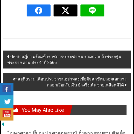
Post
ปธ.ศาลฎีกา พร้อมข้าราชการ-ประชาชน ร่วมถวายผ้าพระกฐิน
พระราชทาน ประจำปี 2566
navigation
ศาลยุติธรรม เตือนประชาชนอย่าหลงเชื่อมิจฉาชีพปลอมเอกสาร
หลอกเรียกรับเงิน อ้างวิ่งเต้นช่วยเหลือคดีได้
You May Also Like
โฆษกศาลฯ ชี้แจง ปธ.ศาลอุทธรณ์ ตั้งคกก.สอบสวนข้อเท็จ