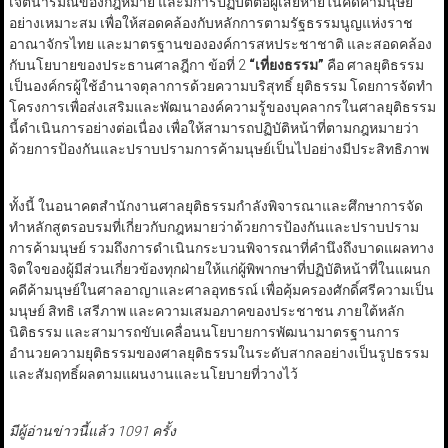
เจตนารมณ์ของกฎหมาย และมีการปฏิบัติต่อผู้เสียหายในคดีค้ามนุษย์
อย่างเหมาะสม
เพื่อให้สอดคล้องกับหลักการตามรัฐธรรมนูญแห่งราช
อาณาจักรไทย และมาตรฐานขององค์การสหประชาชาติ และสอดคล้อง
กับนโยบายของประธานศาลฎีกา ข้อที่ 2
“เที่ยงธรรม”
คือ ศาลยุติธรรม
เป็นองค์กรผู้ใช้อำนาจตุลาการด้วยความบริสุทธิ์ ยุติธรรม โดยการจัดทำ
โครงการเพื่อส่งเสริมและพัฒนาองค์ความรู้ของบุคลากรในศาลยุติธรรม
นี้ดำเนินการอย่างต่อเนื่อง เพื่อให้สามารถปฏิบัติหน้าที่ตามกฎหมายว่า
ด้วยการป้องกันและปราบปรามการค้ามนุษย์เป็นไปอย่างมีประสิทธิภาพ
ทั้งนี้ ในอนาคตสำนักงานศาลยุติธรรมกำลังพิจารณาและศึกษาการจัด
ทำหลักสูตรอบรมที่เกี่ยวกับกฎหมายว่าด้วยการป้องกันและปราบปราม
การค้ามนุษย์ รวมถึงการดำเนินกระบวนพิจารณาที่คำนึงถึงบาดแผลทาง
จิตใจของผู้มีส่วนเกี่ยวข้องทุกฝ่ายให้แก่ผู้พิพากษาที่ปฏิบัติหน้าที่ในแผนก
คดีค้ามนุษย์ในศาลอาญาและศาลอุทธรณ์ เพื่อคุ้มครองศักดิ์ศรีความเป็น
มนุษย์ สิทธิ เสรีภาพ และความเสมอภาคของประชาชน ภายใต้หลัก
นิติธรรม และสามารถขับเคลื่อนนโยบายการพัฒนามาตรฐานการ
อำนวยความยุติธรรมของศาลยุติธรรมในระดับสากลอย่างเป็นรูปธรรม
และสัมฤทธิ์ผลตามแผนงานและนโยบายที่วางไว้
มีผู้อ่านข่าวนี้แล้ว 1091 ครั้ง