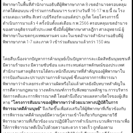
พิพากษาในพื้นที่สำนักงานอธิบดีผู้พิพากษาภาค 8 เขตอำนาจครอบคลุม
ภาคใต้ตอนบน เข้าร่วมการสัมมนาฯ ระหว่างวันที่ 16-17 พ.ย.นี้ ณ โรง
แรมเดอะเวสทิน สิเหร่ เบย์รีสอร์ท แอนด์สปา ภูเก็ต โดยโครงการนี้
ดำเนินการมาแล้ว 4 ครั้งนับตั้งแต่เดือน ก.พ.2566 ครอบคลุมเขตอำนาจ
ของศาลยุติธรรมทั่วประเทศ ซึ่งมีทั้งผู้พิพากษาศาลฎีกา ศาลอุทธรณ์ ผู้
พิพากษาในเขตกรุงเทพมหานคร และในเขตอำนาจสำนักงานอธิบดีผู้
พิพากษาภาค 1-7 และภาค 9 เข้าร่วมสัมมนาแล้วกว่า 150 คน
โดยสืบเนื่องจากปัญหาการค้ามนุษย์เป็นปัญหาการละเมิดสิทธิมนุษยชนที่
มีความร้ายแรง มีความซับซ้อน และกระทบต่อภาพลักษณ์ของประเทศ
สำนักงานศาลยุติธรรมได้ตระหนักถึงบทบาทที่สำคัญของผู้พิพากษาใน
การป้องกันและปราบปรามการค้ามนุษย์ ซึ่งนอกจากการพิจารณา
พิพากษาว่าจำเลยกระทำความผิดหรือไม่แล้วศาลยังมีบทบาทสำคัญใน
การตีความกฎหมาย วางหลักเกณฑ์การรับฟังพยานหลักฐาน การบริหาร
จัดการคดีและการพิจารณาคดี โดยคำนึงถึงบาดแผลทางจิตใจของผู้เสีย
หาย
“โครงการสัมมนาของผู้พิพากษาว่าด้วยแนวทางปฏิบัติในการ
พิจารณาคดีค้ามนุษย์”
จึงเกิดขึ้นเพื่อส่งเสริมให้ผู้พิพากษาที่เกี่ยวข้องกับ
การพิจารณาคดีค้ามนุษย์มีความรู้ความเข้าใจเกี่ยวกับกฎหมายวิธี
พิจารณาความที่เกี่ยวข้อง แนวปฏิบัติในการดำเนินกระบวนพิจารณาเพื่อ
ให้การพิจารณาคดีเป็นไปด้วยความสะดวก รวดเร็ว ถูกต้องตาม