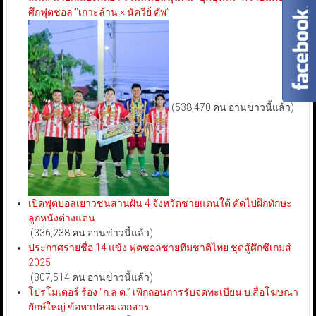
ศึกฟุตซอล “เกาะล้าน × นัควีย์ คัพ”
(538,470 คน อ่านข่าวนี้แล้ว)
เปิดฟุตบอลเยาวชนสานฝัน 4 จังหวัดชายแดนใต้ คัดไปฝึกทักษะ
ลูกหนังต่างแดน
(336,238 คน อ่านข่าวนี้แล้ว)
ประกาศรายชื่อ 14 แข้ง ฟุตซอลชายทีมชาติไทย ชุดสู้ศึกซีเกมส์
2025
(307,514 คน อ่านข่าวนี้แล้ว)
โปรโมเตอร์ ร้อง “ก.ล.ต.” เพิกถอนการรับจดทะเบียน บ.สื่อโฆษณา
ยักษ์ใหญ่ ข้อหาปลอมเอกสาร