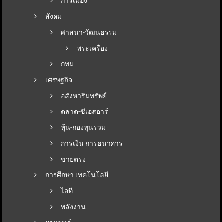
การเมือง
สังคม
ศาสนา-วัฒนธรรม
พระเครื่อง
กทม
เศรษฐกิจ
อสังหาริมทรัพย์
ตลาด-ซีเอสอาร์
หุ้น-กองทุนรวม
การเงิน การธนาคาร
ขายตรง
การศึกษา เทคโนโลยี
ไอที
พลังงาน