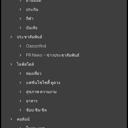
ยานยนต์
ประกัน
กีฬา
บันเทิง
ประชาสัมพันธ์
Classicfind
PR News – ข่าวประชาสัมพันธ์
ไลฟ์สไตล์
ท่องเที่ยว
แฟชั่นโซไซตี้-ดูดวง
สุขภาพ-ความงาม
อาหาร
ช้อป-ชิม-ชิล
คอลัมน์