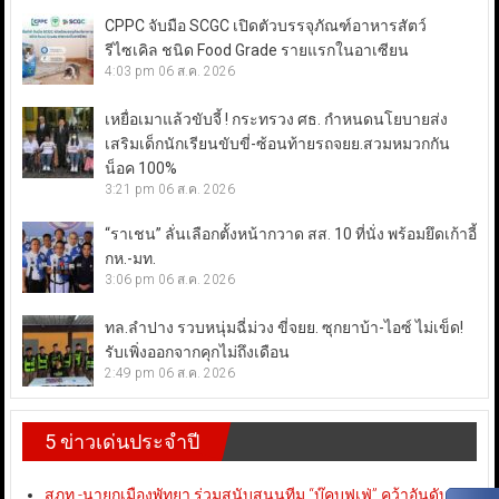
CPPC จับมือ SCGC เปิดตัวบรรจุภัณฑ์อาหารสัตว์
รีไซเคิล ชนิด Food Grade รายแรกในอาเซียน
4:03 pm
06 ส.ค. 2026
เหยื่อเมาแล้วขับจี้ ! กระทรวง ศธ. กำหนดนโยบายส่ง
เสริมเด็กนักเรียนขับขี่-ซ้อนท้ายรถจยย.สวมหมวกกัน
น็อค 100%
3:21 pm
06 ส.ค. 2026
“ราเชน” ลั่นเลือกตั้งหน้ากวาด สส. 10 ที่นั่ง พร้อมยึดเก้าอี้
กห.-มท.
3:06 pm
06 ส.ค. 2026
ทล.ลำปาง รวบหนุ่มฉี่ม่วง ขี่จยย. ซุกยาบ้า-ไอซ์ ไม่เข็ด!
รับเพิ่งออกจากคุกไม่ถึงเดือน
2:49 pm
06 ส.ค. 2026
5 ข่าวเด่นประจำปี
สภท.-นายกเมืองพัทยา ร่วมสนับสนุนทีม “บุ๊คบุฟเฟ่” คว้าอันดับ 3