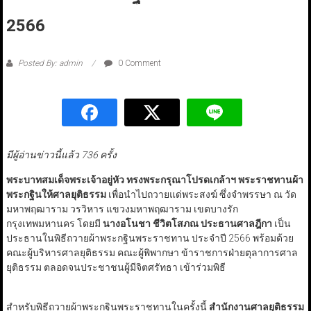
2566
Posted By: admin
0 Comment
มีผู้อ่านข่าวนี้แล้ว 736 ครั้ง
พระบาทสมเด็จพระเจ้าอยู่หัว
ทรงพระกรุณาโปรดเกล้าฯ พระราชทานผ้า
พระกฐินให้ศาลยุติธรรม
เพื่อนำไปถวายแด่พระสงฆ์ ซึ่งจำพรรษา ณ วัด
มหาพฤฒาราม วรวิหาร แขวงมหาพฤฒาราม เขตบางรัก
กรุงเทพมหานคร โดยมี
นางอโนชา ชีวิตโสภณ ประธานศาลฎีกา
เป็น
ประธานในพิธีถวายผ้าพระกฐินพระราชทาน ประจำปี 2566 พร้อมด้วย
คณะผู้บริหารศาลยุติธรรม คณะผู้พิพากษา ข้าราชการฝ่ายตุลาการศาล
ยุติธรรม ตลอดจนประชาชนผู้มีจิตศรัทธา เข้าร่วมพิธี
สำหรับพิธีถวายผ้าพระกฐินพระราชทานในครั้งนี้
สำนักงานศาลยุติธรรม