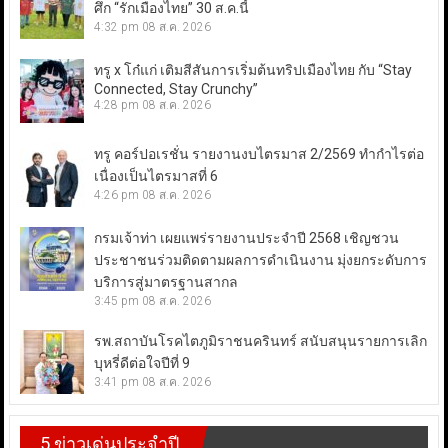
ศึก “รักเมืองไทย” 30 ส.ค.นี้
4:32 pm
08 ส.ค. 2026
ทรู x โก๋แก่ เติมสีสันการเริ่มต้นทริปเมืองไทย กับ “Stay
Connected, Stay Crunchy”
4:28 pm
08 ส.ค. 2026
ทรู คอร์ปอเรชั่น รายงานงบไตรมาส 2/2569 ทำกำไรต่อ
เนื่องเป็นไตรมาสที่ 6
4:26 pm
08 ส.ค. 2026
กรมเจ้าท่า เผยแพร่รายงานประจำปี 2568 เชิญชวน
ประชาชนร่วมติดตามผลการดำเนินงาน มุ่งยกระดับการ
บริการสู่มาตรฐานสากล
3:45 pm
08 ส.ค. 2026
รพ.สถาบันโรคไตภูมิราชนครินทร์ สนับสนุนรายการเลิก
บุหรี่ดีต่อใจปีที่ 9
3:41 pm
08 ส.ค. 2026
5 ข่าวเด่นประจำปี