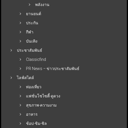
พลังงาน
ยานยนต์
ประกัน
กีฬา
บันเทิง
ประชาสัมพันธ์
Classicfind
PR News – ข่าวประชาสัมพันธ์
ไลฟ์สไตล์
ท่องเที่ยว
แฟชั่นโซไซตี้-ดูดวง
สุขภาพ-ความงาม
อาหาร
ช้อป-ชิม-ชิล