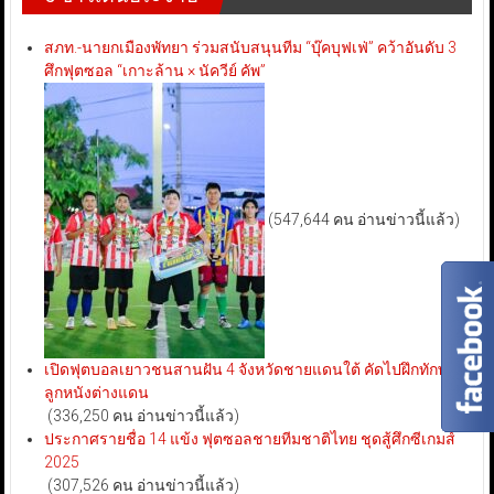
สภท.-นายกเมืองพัทยา ร่วมสนับสนุนทีม “บุ๊คบุฟเฟ่” คว้าอันดับ 3
ศึกฟุตซอล “เกาะล้าน × นัควีย์ คัพ”
(547,644 คน อ่านข่าวนี้แล้ว)
เปิดฟุตบอลเยาวชนสานฝัน 4 จังหวัดชายแดนใต้ คัดไปฝึกทักษะ
ลูกหนังต่างแดน
(336,250 คน อ่านข่าวนี้แล้ว)
ประกาศรายชื่อ 14 แข้ง ฟุตซอลชายทีมชาติไทย ชุดสู้ศึกซีเกมส์
2025
(307,526 คน อ่านข่าวนี้แล้ว)