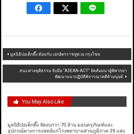
Post
มูลนิธิป่อเต็กตึ๊ง ต้อนรับ เอกอัครราชทูต ณ กรุงโซล
navigation
สนง.ศาลยุติธรรม จับมือ “ASEAN-ACT” จัดสัมมนาผู้พิพากษา
พัฒนาแนวปฏิบัติพิจารณาคดีค้ามนุษย์
You May Also Like
มูลนิธิป่อเต็กตึ๊ง จัดงบกว่า 70 ล้าน มอบครุภัณฑ์และ
อุปกรณ์ทางการแพทย์แก่โรงพยาบาลส่วนภูมิภาค 39 แห่ง