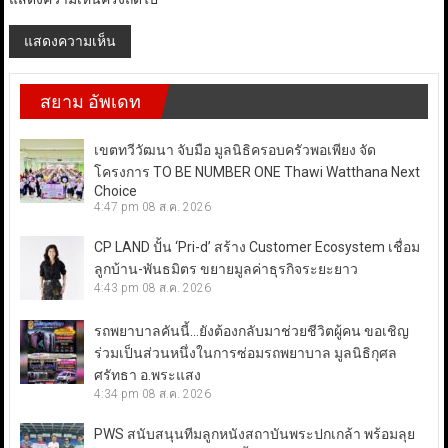
สยาม อัพเดท
เขตทวีวัฒนา จับมือ มูลนิธิครอบครัวพอเพียง จัด
โครงการ TO BE NUMBER ONE Thawi Watthana Next
Choice
4:47 pm
08 ส.ค. 2026
CP LAND ปั้น ‘Pri-d’ สร้าง Customer Ecosystem เชื่อม
ลูกบ้าน-พันธมิตร ขยายมูลค่าธุรกิจระยะยาว
4:43 pm
08 ส.ค. 2026
รถพยาบาลคันนี้…ยังต้องกลับมาช่วยชีวิตผู้คน ขอเชิญ
ร่วมเป็นส่วนหนึ่งในการซ่อมรถพยาบาล มูลนิธิกุศล
ศรัทธา อ.พระแสง
4:34 pm
08 ส.ค. 2026
PWS สนับสนุนทีมลูกหนังสถาบันพระปกเกล้า พร้อมลุย