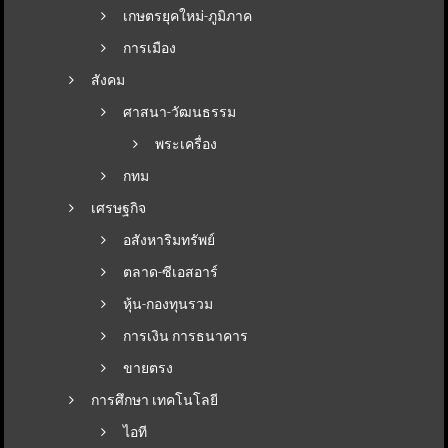
เกษตรยุคใหม่-ภูมิภาค
การเมือง
สังคม
ศาสนา-วัฒนธรรม
พระเครื่อง
กทม
เศรษฐกิจ
อสังหาริมทรัพย์
ตลาด-ซีเอสอาร์
หุ้น-กองทุนรวม
การเงิน การธนาคาร
ขายตรง
การศึกษา เทคโนโลยี
ไอที