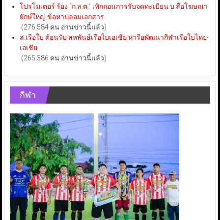
โปรโมเตอร์ ร้อง “ก.ล.ต.” เพิกถอนการรับจดทะเบียน บ.สื่อโฆษณา
ยักษ์ใหญ่ ข้อหาปลอมเอกสาร
(276,584 คน อ่านข่าวนี้แล้ว)
ส.เรือใบ ต้อนรับ สหพันธ์เรือใบเอเชีย หารือพัฒนากีฬาเรือใบไทย-
เอเชีย
(265,386 คน อ่านข่าวนี้แล้ว)
กีฬา