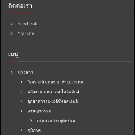
ติดต่อเรา
Facebook
Youtube
เมนู
ข่าวสาร
วิเคราะห์ บทความ ต่างประเทศ
พลังงาน-คมนาคม-โลจิสติกส์
อุตสาหกรรม-เออีซี-เอสเอมอี
อาชญากรรม
กระบวนการยุติธรรม
ภูมิภาค