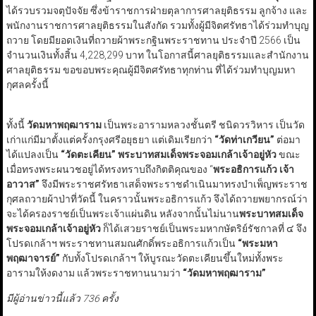
ได้รวบรวมจตุปัจจัย ซึ่งข้าราชการฝ่ายตุลาการศาลยุติธรรม ลูกจ้าง และ
พนักงานราชการศาลยุติธรรมในสังกัด รวมทั้งผู้มีจิตศรัทธาได้ร่วมทำบุญ
ถวาย โดยมียอดเงินที่ถวายผ้าพระกฐินพระราชทาน ประจำปี 2566 เป็น
จำนวนเงินทั้งสิ้น 4,228,299 บาท ในโอกาสนี้ศาลยุติธรรมและสำนักงาน
ศาลยุติธรรม ขอขอบพระคุณผู้มีจิตศรัทธาทุกท่าน ที่ได้ร่วมทำบุญมหา
กุศลครั้งนี้
ทั้งนี้
วัดมหาพฤฒาราม
เป็นพระอารามหลวงชั้นตรี ชนิดวรวิหาร เป็นวัด
เก่าแก่มีมาตั้งแต่ครั้งกรุงศรีอยุธยา แต่เดิมเรียกว่า
“วัดท่าเกวียน”
ต่อมา
ได้แปลงเป็น
“วัดตะเคียน”
พระบาทสมเด็จพระจอมเกล้าเจ้าอยู่หัว
ขณะ
เมื่อทรงพระผนวชอยู่ได้ทรงทราบถึงกิตติคุณของ “
พระอธิการแก้ว เจ้า
อาวาส”
จึงมีพระราชศรัทธาเสด็จพระราชดำเนินมาทรงบำเพ็ญพระราช
กุศลถวายผ้าป่าที่วัดนี้ ในคราวนั้นพระอธิการแก้ว จึงได้ถวายพยากรณ์ว่า
จะได้ครองราชย์เป็นพระเจ้าแผ่นดิน หลังจากนั้นไม่นาน
พระบาทสมเด็จ
พระจอมเกล้าเจ้าอยู่หัว
ก็ได้เสวยราชย์เป็นพระมหากษัตริย์รัชกาลที่ ๔ จึง
โปรดเกล้าฯ พระราชทานสมณศักดิ์พระอธิการแก้วเป็น
“พระมหา
พฤฒาจารย์”
กับทั้งโปรดเกล้าฯ ให้บูรณะวัดตะเคียนขึ้นใหม่ทั้งพระ
อารามให้งดงาม แล้วพระราชทานนามว่า
“วัดมหาพฤฒาราม”
มีผู้อ่านข่าวนี้แล้ว 736 ครั้ง