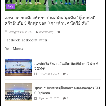
กีฬา
สภท.-นายกเมืองพัทยา ร่วมสนับสนุนทีม “บุ๊คบุฟเฟ่”
คว้าอันดับ 3 ศึกฟุตซอล “เกาะล้าน × นัควีย์ คัพ”
กรกฎาคม 6, 2026
aneaphong
0
FacebookFacebookXTwitter
Read More
กองทัพเรือ จัดงานวันเกียรติยศกีฬานาวี ประจำ
ปี 2569
กรกฎาคม 3, 2026
0
‘ยุทธนา’ ปิดอบรมผู้ฝึกสอนฟุตบอลหลักสูตร FAT
G-Diploma
มิถุนายน 28, 2026
0