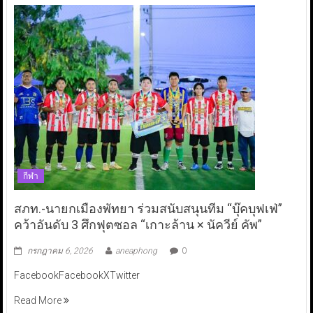
กีฬา
สภท.-นายกเมืองพัทยา ร่วมสนับสนุนทีม “บุ๊คบุฟเฟ่”
คว้าอันดับ 3 ศึกฟุตซอล “เกาะล้าน × นัควีย์ คัพ”
กรกฎาคม 6, 2026
aneaphong
0
FacebookFacebookXTwitter
Read More