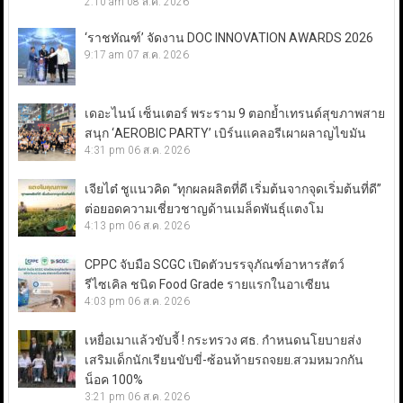
2:10 am
08 ส.ค. 2026
‘ราชทัณฑ์’ จัดงาน DOC INNOVATION AWARDS 2026
9:17 am
07 ส.ค. 2026
เดอะไนน์ เซ็นเตอร์ พระราม 9 ตอกย้ำเทรนด์สุขภาพสาย
สนุก ‘AEROBIC PARTY’ เบิร์นแคลอรีเผาผลาญไขมัน
4:31 pm
06 ส.ค. 2026
เจียไต๋ ชูแนวคิด “ทุกผลผลิตที่ดี เริ่มต้นจากจุดเริ่มต้นที่ดี”
ต่อยอดความเชี่ยวชาญด้านเมล็ดพันธุ์แตงโม
4:13 pm
06 ส.ค. 2026
CPPC จับมือ SCGC เปิดตัวบรรจุภัณฑ์อาหารสัตว์
รีไซเคิล ชนิด Food Grade รายแรกในอาเซียน
4:03 pm
06 ส.ค. 2026
เหยื่อเมาแล้วขับจี้ ! กระทรวง ศธ. กำหนดนโยบายส่ง
เสริมเด็กนักเรียนขับขี่-ซ้อนท้ายรถจยย.สวมหมวกกัน
น็อค 100%
3:21 pm
06 ส.ค. 2026