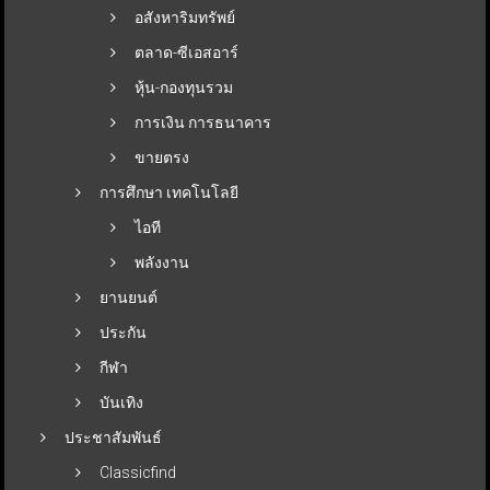
อสังหาริมทรัพย์
ตลาด-ซีเอสอาร์
หุ้น-กองทุนรวม
การเงิน การธนาคาร
ขายตรง
การศึกษา เทคโนโลยี
ไอที
พลังงาน
ยานยนต์
ประกัน
กีฬา
บันเทิง
ประชาสัมพันธ์
Classicfind