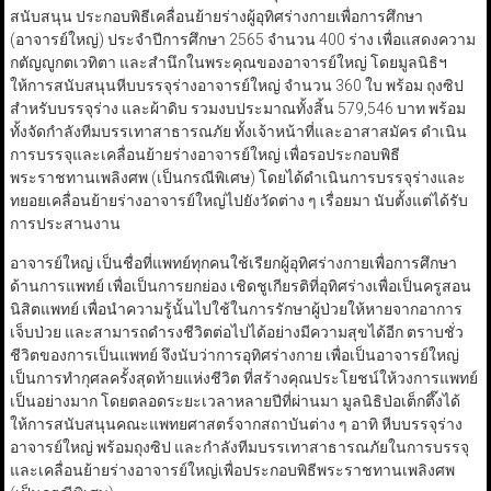
สนับสนุน ประกอบพิธีเคลื่อนย้ายร่างผู้อุทิศร่างกายเพื่อการศึกษา
(อาจารย์ใหญ่) ประจำปีการศึกษา 2565 จำนวน 400 ร่าง เพื่อแสดงความ
กตัญญูกตเวทิตา และสำนึกในพระคุณของอาจารย์ใหญ่ โดยมูลนิธิฯ
ให้การสนับสนุนหีบบรรจุร่างอาจารย์ใหญ่ จำนวน 360 ใบ พร้อม ถุงซิป
สำหรับบรรจุร่าง และผ้าดิบ รวมงบประมาณทั้งสิ้น 579,546 บาท พร้อม
ทั้งจัดกำลังทีมบรรเทาสาธารณภัย ทั้งเจ้าหน้าที่และอาสาสมัคร ดำเนิน
การบรรจุและเคลื่อนย้ายร่างอาจารย์ใหญ่ เพื่อรอประกอบพิธี
พระราชทานเพลิงศพ (เป็นกรณีพิเศษ) โดยได้ดำเนินการบรรจุร่างและ
ทยอยเคลื่อนย้ายร่างอาจารย์ใหญ่ไปยังวัดต่าง ๆ เรื่อยมา นับตั้งแต่ได้รับ
การประสานงาน
อาจารย์ใหญ่ เป็นชื่อที่แพทย์ทุกคนใช้เรียกผู้อุทิศร่างกายเพื่อการศึกษา
ด้านการแพทย์ เพื่อเป็นการยกย่อง เชิดชูเกียรติที่อุทิศร่างเพื่อเป็นครูสอน
นิสิตแพทย์ เพื่อนำความรู้นั้นไปใช้ในการรักษาผู้ป่วยให้หายจากอาการ
เจ็บป่วย และสามารถดำรงชีวิตต่อไปได้อย่างมีความสุขได้อีก ตราบชั่ว
ชีวิตของการเป็นแพทย์ จึงนับว่าการอุทิศร่างกาย เพื่อเป็นอาจารย์ใหญ่
เป็นการทำกุศลครั้งสุดท้ายแห่งชีวิต ที่สร้างคุณประโยชน์ให้วงการแพทย์
เป็นอย่างมาก โดยตลอดระยะเวลาหลายปีที่ผ่านมา มูลนิธิป่อเต็กตึ๊งได้
ให้การสนับสนุนคณะแพทยศาสตร์จากสถาบันต่าง ๆ อาทิ หีบบรรจุร่าง
อาจารย์ใหญ่ พร้อมถุงซิป และกำลังทีมบรรเทาสาธารณภัยในการบรรจุ
และเคลื่อนย้ายร่างอาจารย์ใหญ่เพื่อประกอบพิธีพระราชทานเพลิงศพ