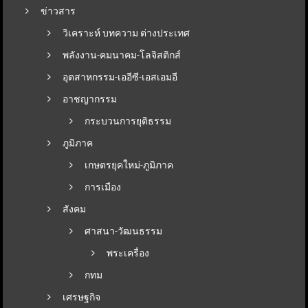
ข่าวสาร
วิเคราะห์ บทความ ต่างประเทศ
พลังงาน-คมนาคม-โลจิสติกส์
อุตสาหกรรม-เออีซี-เอสเอมอี
อาชญากรรม
กระบวนการยุติธรรม
ภูมิภาค
เกษตรยุคใหม่-ภูมิภาค
การเมือง
สังคม
ศาสนา-วัฒนธรรม
พระเครื่อง
กทม
เศรษฐกิจ