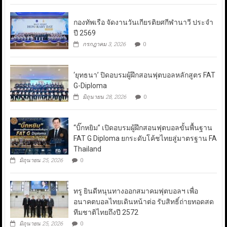
กองทัพเรือ จัดงานวันเกียรติยศกีฬานาวี ประจำ
ปี 2569
กรกฎาคม 3, 2026
0
‘ยุทธนา’ ปิดอบรมผู้ฝึกสอนฟุตบอลหลักสูตร FAT
G-Diploma
มิถุนายน 28, 2026
0
“บิ๊กหยิม” เปิดอบรมผู้ฝึกสอนฟุตบอลขั้นพื้นฐาน
FAT G Diploma ยกระดับโค้ชไทยสู่มาตรฐาน FA
Thailand
มิถุนายน 25, 2026
0
ทรู ยินดีหนุนทางออกสมาคมฟุตบอลฯ เพื่อ
อนาคตบอลไทยเดินหน้าต่อ รับสิทธิ์ถ่ายทอดสด
ทีมชาติไทยถึงปี 2572
มิถุนายน 25, 2026
0