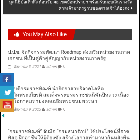
มูลนิธิป่อเต็กตึ๊ง ต้อนรับ ผอ.เขตป้อมปราบฯ พร้อมรับมอบเงินรางวัล
ศาลเจ้ามาตรฐานของศาลเจ้าไต้ฮงกง
You May Also Like
ป.ป.ช. จัดกิจกรรมพัฒนา Roadmap ส่งเสริมหน่วยงานภาค
เอกชน ที่เป็นคู่ค้าคู่สัญญากับหน่วยงานภาครัฐ
สิงหาคม 3, 2021
admin
0
อธิบดีกรมราชทัณฑ์ นำจิตอาสาบริจาคโลหิต
เฉลิมพระเกียรติ สมเด็จพระบรมราชชนนีพันปีหลวง เนื่อง
ในโอกาสมหามงคลเฉลิมพระชนมพรรษา
สิงหาคม 9, 2023
admin
0
“กรมราชทัณฑ์” จับมือ “กรมธนารักษ์” ใช้ประโยชน์ที่ราช
พัสดุ ฝึกอาชีพให้ผู้ต้องขัง สร้างโอกาสทำมาหากินหลังพ้น