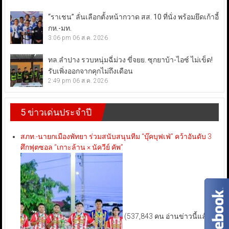
“ราเชน” ลั่นเลือกตั้งหน้ากวาด สส. 10 ที่นั่ง พร้อมยึดเก้าอี้
กห.-มท.
3:06 pm
06 ส.ค. 2026
ทล.ลำปาง รวบหนุ่มฉี่ม่วง ขี่จยย. ซุกยาบ้า-ไอซ์ ไม่เข็ด!
รับเพิ่งออกจากคุกไม่ถึงเดือน
2:49 pm
06 ส.ค. 2026
5 ข่าวเด่นประจำปี
สภท.-นายกเมืองพัทยา ร่วมสนับสนุนทีม “บุ๊คบุฟเฟ่” คว้าอันดับ 3
ศึกฟุตซอล “เกาะล้าน × นัควีย์ คัพ”
(537,843 คน อ่านข่าวนี้แล้ว)