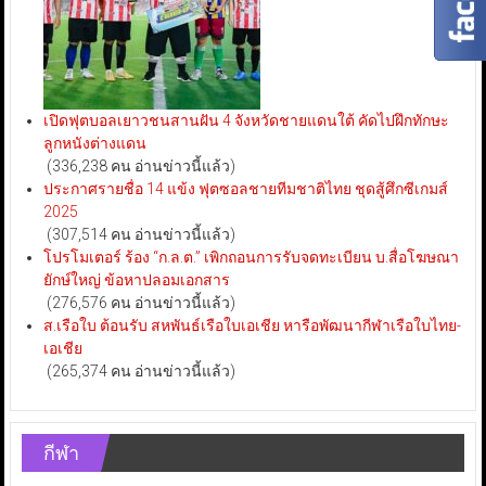
เปิดฟุตบอลเยาวชนสานฝัน 4 จังหวัดชายแดนใต้ คัดไปฝึกทักษะ
ลูกหนังต่างแดน
(336,238 คน อ่านข่าวนี้แล้ว)
ประกาศรายชื่อ 14 แข้ง ฟุตซอลชายทีมชาติไทย ชุดสู้ศึกซีเกมส์
2025
(307,514 คน อ่านข่าวนี้แล้ว)
โปรโมเตอร์ ร้อง “ก.ล.ต.” เพิกถอนการรับจดทะเบียน บ.สื่อโฆษณา
ยักษ์ใหญ่ ข้อหาปลอมเอกสาร
(276,576 คน อ่านข่าวนี้แล้ว)
ส.เรือใบ ต้อนรับ สหพันธ์เรือใบเอเชีย หารือพัฒนากีฬาเรือใบไทย-
เอเชีย
(265,374 คน อ่านข่าวนี้แล้ว)
กีฬา