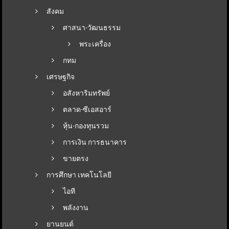
สังคม
ศาสนา-วัฒนธรรม
พระเครื่อง
กทม
เศรษฐกิจ
อสังหาริมทรัพย์
ตลาด-ซีเอสอาร์
หุ้น-กองทุนรวม
การเงิน การธนาคาร
ขายตรง
การศึกษา เทคโนโลยี
ไอที
พลังงาน
ยานยนต์