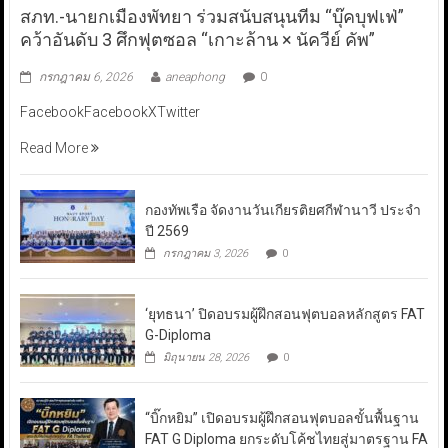
สภท.-นายกเมืองพัทยา ร่วมสนับสนุนทีม “บุ๊คบุฟเฟ่”
คว้าอันดับ 3 ศึกฟุตซอล “เกาะล้าน × นัควีย์ คัพ”
กรกฎาคม 6, 2026
aneaphong
0
FacebookFacebookXTwitter
Read More
กองทัพเรือ จัดงานวันเกียรติยศกีฬานาวี ประจำ
ปี 2569
กรกฎาคม 3, 2026
0
‘ยุทธนา’ ปิดอบรมผู้ฝึกสอนฟุตบอลหลักสูตร FAT
G-Diploma
มิถุนายน 28, 2026
0
“บิ๊กหยิม” เปิดอบรมผู้ฝึกสอนฟุตบอลขั้นพื้นฐาน
FAT G Diploma ยกระดับโค้ชไทยสู่มาตรฐาน FA