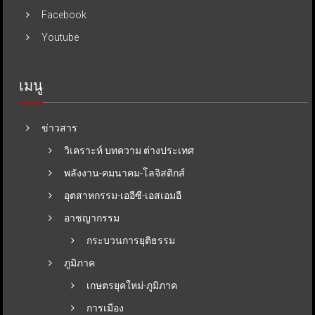
Facebook
Youtube
เมนู
ข่าวสาร
วิเคราะห์ บทความ ต่างประเทศ
พลังงาน-คมนาคม-โลจิสติกส์
อุตสาหกรรม-เออีซี-เอสเอมอี
อาชญากรรม
กระบวนการยุติธรรม
ภูมิภาค
เกษตรยุคใหม่-ภูมิภาค
การเมือง