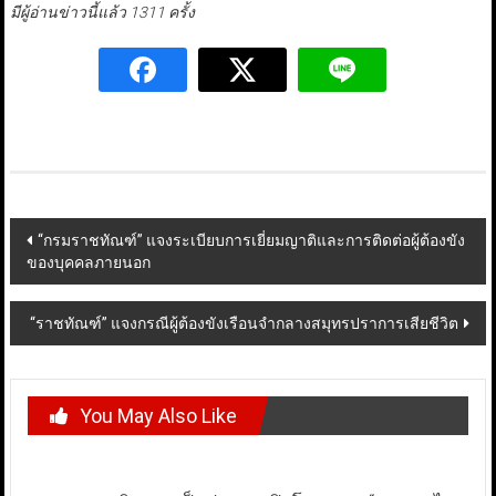
มีผู้อ่านข่าวนี้แล้ว 1311 ครั้ง
Post
“กรมราชทัณฑ์” แจงระเบียบการเยี่ยมญาติและการติดต่อผู้ต้องขัง
ของบุคคลภายนอก
navigation
“ราชทัณฑ์” แจงกรณีผู้ต้องขังเรือนจำกลางสมุทรปราการเสียชีวิต
You May Also Like