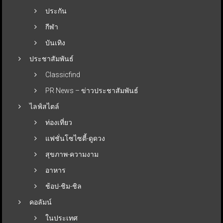
ประกัน
กีฬา
บันเทิง
ประชาสัมพันธ์
Classicfind
PR News – ข่าวประชาสัมพันธ์
ไลฟ์สไตล์
ท่องเที่ยว
แฟชั่นโซไซตี้-ดูดวง
สุขภาพ-ความงาม
อาหาร
ช้อป-ชิม-ชิล
คอลัมน์
ในประเทศ