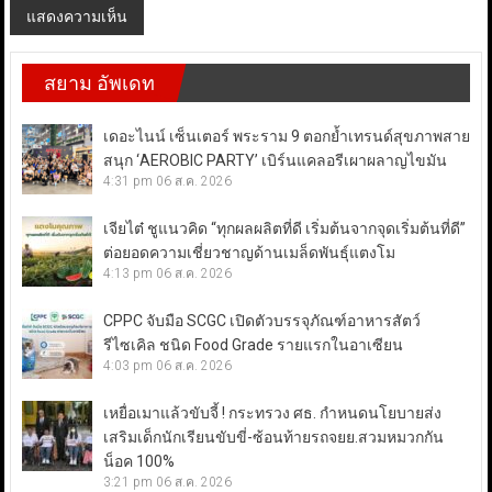
สยาม อัพเดท
เดอะไนน์ เซ็นเตอร์ พระราม 9 ตอกย้ำเทรนด์สุขภาพสาย
สนุก ‘AEROBIC PARTY’ เบิร์นแคลอรีเผาผลาญไขมัน
4:31 pm
06 ส.ค. 2026
เจียไต๋ ชูแนวคิด “ทุกผลผลิตที่ดี เริ่มต้นจากจุดเริ่มต้นที่ดี”
ต่อยอดความเชี่ยวชาญด้านเมล็ดพันธุ์แตงโม
4:13 pm
06 ส.ค. 2026
CPPC จับมือ SCGC เปิดตัวบรรจุภัณฑ์อาหารสัตว์
รีไซเคิล ชนิด Food Grade รายแรกในอาเซียน
4:03 pm
06 ส.ค. 2026
เหยื่อเมาแล้วขับจี้ ! กระทรวง ศธ. กำหนดนโยบายส่ง
เสริมเด็กนักเรียนขับขี่-ซ้อนท้ายรถจยย.สวมหมวกกัน
น็อค 100%
3:21 pm
06 ส.ค. 2026