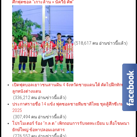
ศึกฟุตซอล “เกาะล้าน × นัควีย์ คัพ”
(518,617 คน อ่านข่าวนี้แล้ว)
เปิดฟุตบอลเยาวชนสานฝัน 4 จังหวัดชายแดนใต้ คัดไปฝึกทักษะ
ลูกหนังต่างแดน
(336,212 คน อ่านข่าวนี้แล้ว)
ประกาศรายชื่อ 14 แข้ง ฟุตซอลชายทีมชาติไทย ชุดสู้ศึกซีเกมส์
2025
(307,494 คน อ่านข่าวนี้แล้ว)
โปรโมเตอร์ ร้อง “ก.ล.ต.” เพิกถอนการรับจดทะเบียน บ.สื่อโฆษณา
ยักษ์ใหญ่ ข้อหาปลอมเอกสาร
(276,552 คน อ่านข่าวนี้แล้ว)