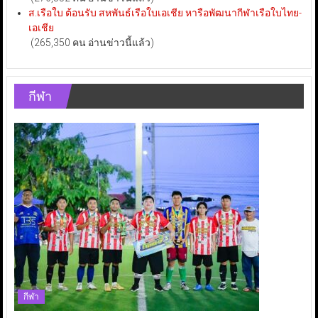
ส.เรือใบ ต้อนรับ สหพันธ์เรือใบเอเชีย หารือพัฒนากีฬาเรือใบไทย-
เอเชีย
(265,350 คน อ่านข่าวนี้แล้ว)
กีฬา
กีฬา