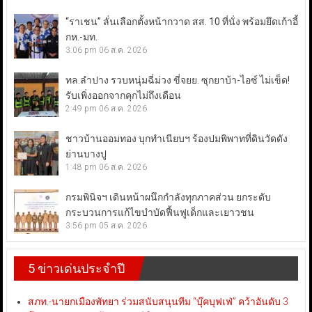
“ราเชน” ลั่นเลือกตั้งหน้ากวาด สส. 10 ที่นั่ง พร้อมยึดเก้าอี้
กห.-มท.
3:06 pm
06 ส.ค. 2026
ทล.ลำปาง รวบหนุ่มฉี่ม่วง ขี่จยย. ซุกยาบ้า-ไอซ์ ไม่เข็ด!
รับเพิ่งออกจากคุกไม่ถึงเดือน
2:49 pm
06 ส.ค. 2026
ชาวบ้านออมทอง บุกทำเนียบฯ ร้องปมพิพาทที่ดินวัดดัง
ย่านบางปู
1:48 pm
06 ส.ค. 2026
กรมพินิจฯ เดินหน้าผนึกกำลังทุกภาคส่วน ยกระดับ
กระบวนการแก้ไขบำบัดฟื้นฟูเด็กและเยาวชน
3:56 pm
05 ส.ค. 2026
5 ข่าวเด่นประจำปี
สภท.-นายกเมืองพัทยา ร่วมสนับสนุนทีม “บุ๊คบุฟเฟ่” คว้าอันดับ 3