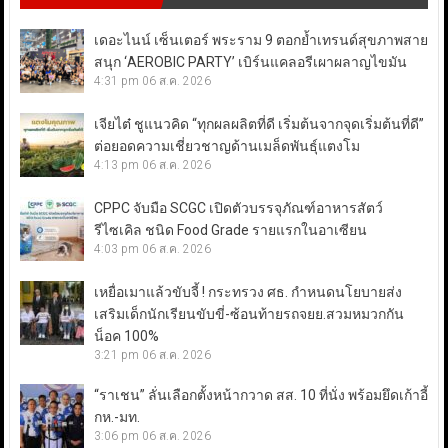
เดอะไนน์ เซ็นเตอร์ พระราม 9 ตอกย้ำเทรนด์สุขภาพสาย
สนุก ‘AEROBIC PARTY’ เบิร์นแคลอรีเผาผลาญไขมัน
4:31 pm
06 ส.ค. 2026
เจียไต๋ ชูแนวคิด “ทุกผลผลิตที่ดี เริ่มต้นจากจุดเริ่มต้นที่ดี”
ต่อยอดความเชี่ยวชาญด้านเมล็ดพันธุ์แตงโม
4:13 pm
06 ส.ค. 2026
CPPC จับมือ SCGC เปิดตัวบรรจุภัณฑ์อาหารสัตว์
รีไซเคิล ชนิด Food Grade รายแรกในอาเซียน
4:03 pm
06 ส.ค. 2026
เหยื่อเมาแล้วขับจี้ ! กระทรวง ศธ. กำหนดนโยบายส่ง
เสริมเด็กนักเรียนขับขี่-ซ้อนท้ายรถจยย.สวมหมวกกัน
น็อค 100%
3:21 pm
06 ส.ค. 2026
“ราเชน” ลั่นเลือกตั้งหน้ากวาด สส. 10 ที่นั่ง พร้อมยึดเก้าอี้
กห.-มท.
3:06 pm
06 ส.ค. 2026