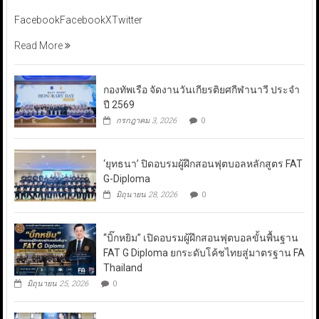
FacebookFacebookXTwitter
Read More
กองทัพเรือ จัดงานวันเกียรติยศกีฬานาวี ประจำ
ปี 2569
กรกฎาคม 3, 2026
0
‘ยุทธนา’ ปิดอบรมผู้ฝึกสอนฟุตบอลหลักสูตร FAT
G-Diploma
มิถุนายน 28, 2026
0
“บิ๊กหยิม” เปิดอบรมผู้ฝึกสอนฟุตบอลขั้นพื้นฐาน
FAT G Diploma ยกระดับโค้ชไทยสู่มาตรฐาน FA
Thailand
มิถุนายน 25, 2026
0