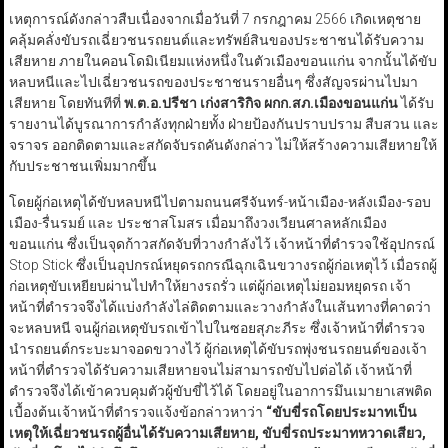
เหตุการณ์ดังกล่าวสืบเนื่องจากเมื่อวันที่ 7 กรกฎาคม 2566 เกิดเหตุชาย
คลุ้มคลั่งขับรถเฉี่ยวชนรถยนต์และทรัพย์สินของประชาชนได้รับความ
เสียหาย ภายในคอนโดมิเนียมแห่งหนึ่งในตัวเมืองขอนแก่น จากนั้นได้ขับ
หลบหนีและไปเฉี่ยวชนรถของประชาชนรายอื่นๆ ซึ่งสัญจรผ่านไปมา
เสียหาย โดยทันทีที่
พ.ต.อ.ปรีชา เก่งสาริกิจ ผกก.สภ.เมืองขอนแก่น
ได้รับ
รายงานได้บูรณาการกำลังทุกฝ่ายทั้ง ฝ่ายป้องกันปราบปราม สืบสวน และ
จราจร ออกติดตามและสกัดจับรถคันดังกล่าว ไม่ให้สร้างความเสียหายให้
กับประชาชนเพิ่มมากขึ้น
โดยผู้ก่อเหตุได้ขับหลบหนีไปตามถนนศรีจันทร์-หน้าเมือง-หลังเมือง-รอบ
เมือง-รื่นรมย์ และ ประชาสโมสร เมื่อมาถึงวงเวียนศาลหลักเมือง
ขอนแก่น ซึ่งเป็นจุดก้าวสกัดจับที่วางกำลังไว้ เจ้าหน้าที่ตำรวจใช้อุปกรณ์
Stop Stick ซึ่งเป็นอุปกรณ์หยุดรถกรณีฉุกเฉินขวางรถผู้ก่อเหตุไว้ เมื่อรถผู้
ก่อเหตุขับเหยียบผ่านไปทำให้ยางรถรั่ว แต่ผู้ก่อเหตุไม่ยอมหยุดรถ เจ้า
หน้าที่ตำรวจจึงได้แบ่งกำลังไล่ติดตามและวางกำลังในเส้นทางที่คาดว่า
จะหลบหนี จนผู้ก่อเหตุขับรถเข้าไปในซอยสุภะภีระ ซึ่งเจ้าหน้าที่ตำรวจ
นำรถยนต์กระบะมาจอดขวางไว้ ผู้ก่อเหตุได้ขับรถพุ่งชนรถยนต์ของเจ้า
หน้าที่ตำรวจได้รับความเสียหายจนไม่สามารถขับไปต่อได้ เจ้าหน้าที่
ตำรวจจึงได้เข้าควบคุมตัวผู้ขับขี่ไว้ได้ โดยอยู่ในอาการมึนเมายาเสพติด
เบื้องต้นเจ้าหน้าที่ตำรวจแจ้งข้อกล่าวหาว่า
“ขับขี่รถโดยประมาทเป็น
เหตุให้เฉี่ยวชนรถผู้อื่นได้รับความเสียหาย, ขับขี่รถประมาทหวาดเสียว,