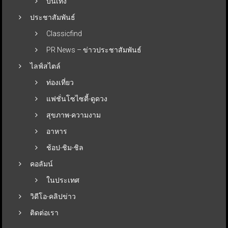
บันเทิง
ประชาสัมพันธ์
Classicfind
PR News – ข่าวประชาสัมพันธ์
ไลฟ์สไตล์
ท่องเที่ยว
แฟชั่นโซไซตี้-ดูดวง
สุขภาพ-ความงาม
อาหาร
ช้อป-ชิม-ชิล
คอลัมน์
ในประเทศ
วิดีโอ-คลิปข่าว
ติดต่อเรา