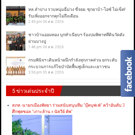
ทล.ลำปาง รวบหนุ่มฉี่ม่วง ขี่จยย. ซุกยาบ้า-ไอซ์ ไม่เข็ด!
รับเพิ่งออกจากคุกไม่ถึงเดือน
2:49 pm
06 ส.ค. 2026
ชาวบ้านออมทอง บุกทำเนียบฯ ร้องปมพิพาทที่ดินวัดดัง
ย่านบางปู
1:48 pm
06 ส.ค. 2026
กรมพินิจฯ เดินหน้าผนึกกำลังทุกภาคส่วน ยกระดับ
กระบวนการแก้ไขบำบัดฟื้นฟูเด็กและเยาวชน
3:56 pm
05 ส.ค. 2026
5 ข่าวเด่นประจำปี
สภท.-นายกเมืองพัทยา ร่วมสนับสนุนทีม “บุ๊คบุฟเฟ่” คว้าอันดับ 3
ศึกฟุตซอล “เกาะล้าน × นัควีย์ คัพ”