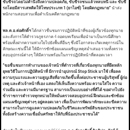
ขับขี่รถโดยไม่คำนึงถึงความปลอดภัย, ขับขี่รถชนแล้วหลบหนี และ ขับขี่
รถโดยมีสารเสพติดให้โทษประเภท 1 (ยาไอซ์) โดยผิดกฎหมาย”
นำส่ง
พนักงานสอบสวนเพื่อดำเนินคดีตามกฎหมาย
พล.ต.อ.ต่อศักดิ์ฯ
ได้กล่าวชื่นชมการปฏิบัติหน้าที่ของผู้เกี่ยวข้องทุกนาย
และสั่งการให้ตำรวจภูธรภาค 4 ถอดบทเรียนเพื่อนำมาเป็นกรณีศึกษา
พร้อมทั้งฝากความห่วงใยไปยังพื้นที่อื่นๆ ซึ่งมีโอกาสจะเกิดเหตุการณ์ใน
ลักษณะเช่นนี้ได้ ให้มีการซักซ้อมแผนเผชิญเหตุสม่ำเสมอ รวมทั้งตรวจ
สอบอุปกรณ์ต่างๆ ให้มีความพร้อมในการปฏิบัติหน้าที่ตลอดเวลา
“ขอชื่นชมการทำงานของเจ้าหน้าที่ตำรวจที่เกี่ยวข้องทุกนายที่ยึดหลัก
ยุทธวิธีในการปฏิบัติหน้าที่ มีการนำอุปกรณ์ Stop Stick มาใช้ เพื่อลด
ความรุนแรงและความสูญเสียที่อาจเกิดขึ้นทั้งต่อประชาชนผู้บริสุทธิ์ ผู้ก่อ
เหตุ และตัวเจ้าหน้าที่เอง แสดงให้เห็นถึงความพร้อม ความใส่ใจ ความ
ร่วมมือ และความมีมาตรฐาน สามารถเป็นแบบอย่างที่ดีได้ ขอฝากไปยัง
ข้าราชการตำรวจทุกหน่วยให้หมั่นตรวจสอบอุปกรณ์ ฝึกฝนและซักซ้อม
แผนเผชิญเหตุต่างๆ อยู่ตลอดเวลา เพื่อเป็นการพัฒนาทักษะและขีดความ
สามารถในการดูแลความปลอดภัยในชีวิตและทรัพย์สินของประชาชน
ทั้งยังสร้างความเชื่อมั่นศรัทธาให้กับพี่น้องประชาชนได้”