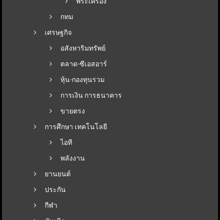
พระเครื่อง
กทม
เศรษฐกิจ
อสังหาริมทรัพย์
ตลาด-ซีเอสอาร์
หุ้น-กองทุนรวม
การเงิน การธนาคาร
ขายตรง
การศึกษา เทคโนโลยี
ไอที
พลังงาน
ยานยนต์
ประกัน
กีฬา