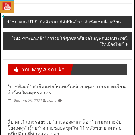
Post
“ชบาแก้ว U19” เปิดหัวชนะ ฟิลิปปินส์ 6-0 ศึกชิงแชมป์อาเซียน
navigation
“วปอ.-พระปกเกล้า” ถกร่วม ใช้ศุภชลาศัย จัดใหญ่ฟุตบอลประเพณี
“รักเมืองไทย”
You May Also Like
“ราชทัณฑ์” ส่งทีมแพทย์-เวชภัณฑ์ เร่งคุมการระบาดเรือน
จำจังหวัดสมุทรสาคร
มิถุนายน 29, 2021
admin
0
สืบ ตม.1 แกะรอยรวบ “สาวสองตากาล็อก” ตามหมายจับ
โยงเหตุทำร้ายร่างกายซอยสุขุมวิท 11 หลังพยายามหลบ
หนีเปลี่ยนที่พักตลอดเวลา