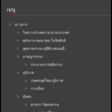
เมนู
ข่าวสาร
วิเคราะห์ บทความ ต่างประเทศ
พลังงาน-คมนาคม-โลจิสติกส์
อุตสาหกรรม-เออีซี-เอสเอมอี
อาชญากรรม
กระบวนการยุติธรรม
ภูมิภาค
เกษตรยุคใหม่-ภูมิภาค
การเมือง
สังคม
ศาสนา-วัฒนธรรม