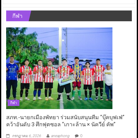
กีฬา
กีฬา
สภท.-นายกเมืองพัทยา ร่วมสนับสนุนทีม “บุ๊คบุฟเฟ่”
คว้าอันดับ 3 ศึกฟุตซอล “เกาะล้าน × นัควีย์ คัพ”
กรกฎาคม 6, 2026
aneaphong
0