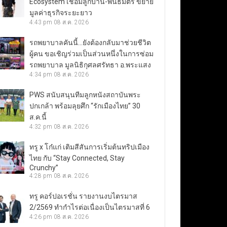
Ecosystem เชื่อมลูกบ้าน-พันธมิตร ขยาย
มูลค่าธุรกิจระยะยาว
4:43 pm
08 ส.ค. 2026
รถพยาบาลคันนี้…ยังต้องกลับมาช่วยชีวิต
ผู้คน ขอเชิญร่วมเป็นส่วนหนึ่งในการซ่อม
รถพยาบาล มูลนิธิกุศลศรัทธา อ.พระแสง
4:34 pm
08 ส.ค. 2026
PWS สนับสนุนทีมลูกหนังสถาบันพระ
ปกเกล้า พร้อมลุยศึก “รักเมืองไทย” 30
ส.ค.นี้
4:32 pm
08 ส.ค. 2026
ทรู x โก๋แก่ เติมสีสันการเริ่มต้นทริปเมือง
ไทย กับ “Stay Connected, Stay
Crunchy”
4:28 pm
08 ส.ค. 2026
ทรู คอร์ปอเรชั่น รายงานงบไตรมาส
2/2569 ทำกำไรต่อเนื่องเป็นไตรมาสที่ 6
4:26 pm
08 ส.ค. 2026