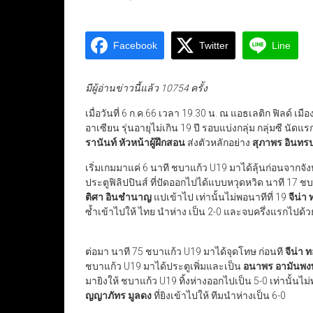
Facebook
Twitter
Line
มีผู้อ่านข่าวนี้แล้ว 10754 ครั้ง
เมื่อวันที่ 6 ก.ค.66 เวลา 19.30 น. ณ แอธเลติก ฟิลด์ 
อาเซียน รุ่นอายุไม่เกิน 19 ปี รอบแบ่งกลุ่ม กลุ่มซี นัด
รานันท์ หัวหน้าผู้ฝึกสอน
ส่งตัวหลักอย่าง
สุภาพร อินทรป
เริ่มเกมมาแค่ 6 นาที ชบาแก้ว U19 มาได้ลุ้นก่อนจากจ
ประตูฟิลิปปินส์ ที่ปัดออกไปได้แบบหวุดหวิด นาที 17 ช
ติศา อินชำนาญ
แปเข้าไป เท่านั้นไม่พอนาทีที่ 19
จีน่า 
ซ้ำเข้าไปให้ ไทย นำห่าง เป็น 2-0 และจบครึ่งแรกไปด้วย
ต่อมา นาที 75 ชบาแก้ว U19 มาได้จุดโทษ ก่อนที
จีน่า 
ชบาแก้ว U19 มาได้ประตูเพิ่มและเป็น
อนาพร อามันพงษ
มายิงให้ ชบาแก้ว U19 ทิ้งห่างออกไปเป็น 5-0 เท่านั้นไ
ญญาภัทร มูลดง
ที่ยิงเข้าไปให้ ทีมนำห่างเป็น 6-0