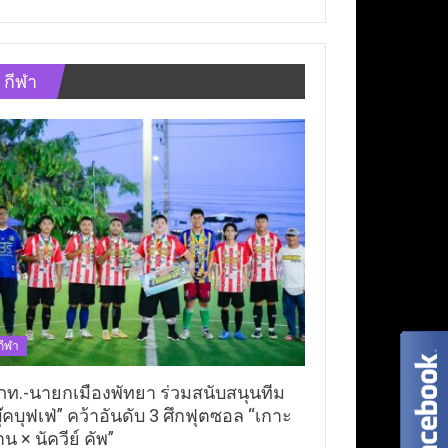
กีฬา
กีฬา
ภท.-นายกเมืองพัทยา ร่วมสนับสนุนทีม
ุ๊คบุฟเฟ่” คว้าอันดับ 3 ศึกฟุตซอล “เกาะ
าน × นัควีย์ คัพ”