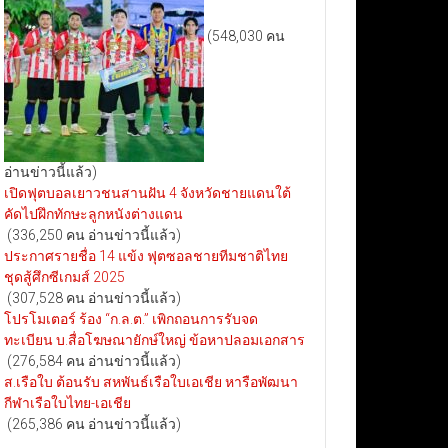
(548,030 คน
อ่านข่าวนี้แล้ว)
เปิดฟุตบอลเยาวชนสานฝัน 4 จังหวัดชายแดนใต้
คัดไปฝึกทักษะลูกหนังต่างแดน
(336,250 คน อ่านข่าวนี้แล้ว)
ประกาศรายชื่อ 14 แข้ง ฟุตซอลชายทีมชาติไทย
ชุดสู้ศึกซีเกมส์ 2025
(307,528 คน อ่านข่าวนี้แล้ว)
โปรโมเตอร์ ร้อง “ก.ล.ต.” เพิกถอนการรับจด
ทะเบียน บ.สื่อโฆษณายักษ์ใหญ่ ข้อหาปลอมเอกสาร
(276,584 คน อ่านข่าวนี้แล้ว)
ส.เรือใบ ต้อนรับ สหพันธ์เรือใบเอเชีย หารือพัฒนา
กีฬาเรือใบไทย-เอเชีย
(265,386 คน อ่านข่าวนี้แล้ว)