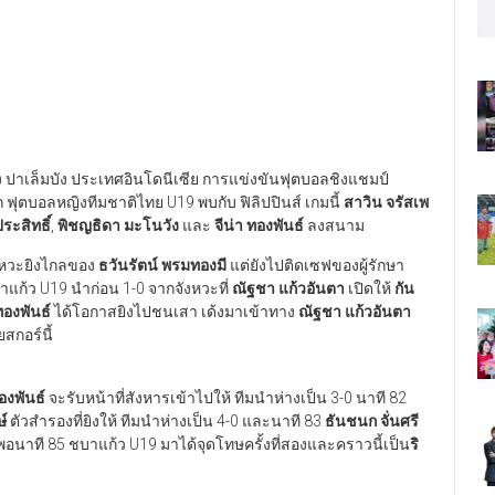
เมือง ปาเล็มบัง ประเทศอินโดนีเซีย การแข่งขันฟุตบอลชิงแชมป์
แรก ฟุตบอลหญิงทีมชาติไทย U19 พบกับ ฟิลิปปินส์ เกมนี้
สาวิน จรัสเพ
ระสิทธิ์
,
พิชญธิดา มะโนวัง
และ
จีน่า ทองพันธ์
ลงสนาม
ังหวะยิงไกลของ
ธวันรัตน์ พรมทองมี
แต่ยังไปติดเซฟของผู้รักษา
บาแก้ว U19 นำก่อน 1-0 จากจังหวะที่
ณัฐชา แก้วอันตา
เปิดให้
กัน
ทองพันธ์
ได้โอกาสยิงไปชนเสา เด้งมาเข้าทาง
ณัฐชา แก้วอันตา
สกอร์นี้
ทองพันธ์
จะรับหน้าที่สังหารเข้าไปให้ ทีมนำห่างเป็น 3-0 นาที 82
์
ตัวสำรองที่ยิงให้ ทีมนำห่างเป็น 4-0 และนาที 83
ธันชนก จั่นศรี
ม่พอนาที 85 ชบาแก้ว U19 มาได้จุดโทษครั้งที่สองและคราวนี้เป็น
ริ