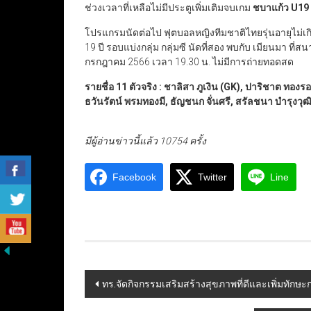
ช่วงเวลาที่เหลือไม่มีประตูเพิ่มเติมจบเกม
ชบาแก้ว
U19
โปรแกรมนัดต่อไป ฟุตบอลหญิงทีมชาติไทยรุ่นอายุไม่เกิ
19 ปี รอบแบ่งกลุ่ม กลุ่มซี นัดที่สอง พบกับ เมียนมา ที่
กรกฎาคม 2566 เวลา 19.30 น. ไม่มีการถ่ายทอดสด
รายชื่อ 11 ตัวจริง : ชาลิสา ภูเงิน (GK), ปาริชาต ทองรอ
ธวันรัตน์ พรมทองมี, ธัญชนก จั่นศรี, สรัลชนา บำรุงวุ
มีผู้อ่านข่าวนี้แล้ว 10754 ครั้ง
Facebook
Twitter
Line
Post
ทร.จัดกิจกรรมเสริมสร้างสุขภาพที่ดีและเพิ่มทัก
navigation