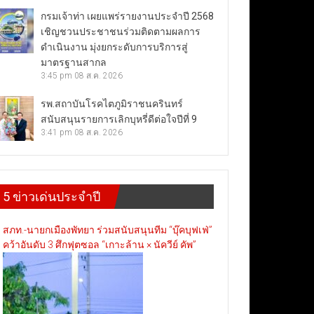
กรมเจ้าท่า เผยแพร่รายงานประจำปี 2568
เชิญชวนประชาชนร่วมติดตามผลการ
ดำเนินงาน มุ่งยกระดับการบริการสู่
มาตรฐานสากล
3:45 pm
08 ส.ค. 2026
รพ.สถาบันโรคไตภูมิราชนครินทร์
สนับสนุนรายการเลิกบุหรี่ดีต่อใจปีที่ 9
3:41 pm
08 ส.ค. 2026
5 ข่าวเด่นประจำปี
สภท.-นายกเมืองพัทยา ร่วมสนับสนุนทีม “บุ๊คบุฟเฟ่”
คว้าอันดับ 3 ศึกฟุตซอล “เกาะล้าน × นัควีย์ คัพ”