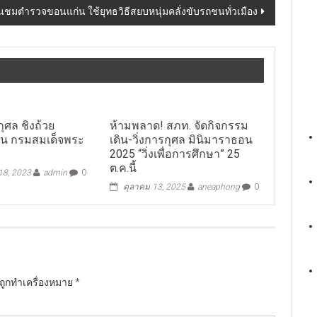
ื่นชมตำรวจขอนแก่น ใช้ยุทธวิธีสยบหนุ่มคลั่งขับรถชนทั่วเมือง
กุศล ชิงถ้วย
ห้ามพลาด! สภท. จัดกิจกรรม
น กรมสมเด็จพระ
เดิน-วิ่งการกุศล มินิมาราธอน
2025 “วิ่งเพื่อการศึกษา” 25
ต.ค.นี้
 18, 2023
admin
0
ตุลาคม 13, 2025
aneaphong
0
นถูกทำเครื่องหมาย
*