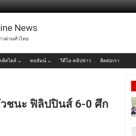
line News
่าวด่วนทั่วไทย
ลฟ์สไตล์
คอลัมน์
วิดีโอ-คลิปข่าว
ติดต่อเรา
วชนะ ฟิลิปปินส์ 6-0 ศึก