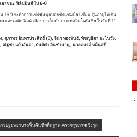
เอาชนะ ฟิลิปปินส์ ไป
6-0
น 19 ปี จะทำการแข่งขันฟุตบอลชิงแชมป์อาเซียน รุ่นอายุไม่เกิน
สนาม แอธเลติก ฟิลด์ เมือง ปาเล็มบัง ประเทศอินโดนีเซีย ในวันที่ 11
ง, สุภาพร อินทรประสิทธิ์ (C), จีน่า ทองพันธ์, พิชญธิดา มะโนวัง,
ฒิ, ณัฐชา แก้วอันตา, กันติศา อินชำนาญ, นวลอนงค์ หมื่นศรี
ษะการปฐมพยาบาลฟื้นคืนชีพพื้นฐาน-ตรวจสุขภาพเชิงรุก