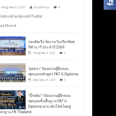
กรกฎาคม 6, 2026
aneaphong
0
cebookFacebookXTwitter
ad More
กองทัพเรือ จัดงานวันเกียรติยศ
กีฬานาวี ประจำปี 2569
กรกฎาคม 3, 2026
0
‘ยุทธนา’ ปิดอบรมผู้ฝึกสอน
ฟุตบอลหลักสูตร FAT G-Diploma
มิถุนายน 28, 2026
0
“บิ๊กหยิม” เปิดอบรมผู้ฝึกสอน
ฟุตบอลขั้นพื้นฐาน FAT G
Diploma ยกระดับโค้ชไทยสู่
ตรฐาน FA Thailand