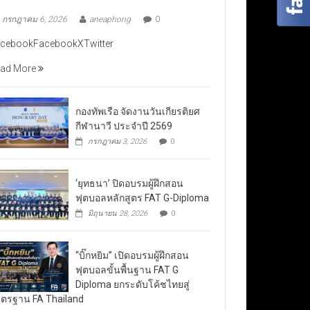
กรกฎาคม 6, 2026
aneaphong
0
cebookFacebookXTwitter
ad More
กองทัพเรือ จัดงานวันเกียรติยศ
กีฬานาวี ประจำปี 2569
กรกฎาคม 3, 2026
0
‘ยุทธนา’ ปิดอบรมผู้ฝึกสอน
ฟุตบอลหลักสูตร FAT G-Diploma
มิถุนายน 28, 2026
0
“บิ๊กหยิม” เปิดอบรมผู้ฝึกสอน
ฟุตบอลขั้นพื้นฐาน FAT G
Diploma ยกระดับโค้ชไทยสู่
ตรฐาน FA Thailand