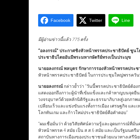
Facebook
Twitter
Line
มีผู้อ่านข่าวนี้แล้ว 775 ครั้ง
“
อลงกรณ์
”
ประกาศชิงหัวหน้าพรรคประชาธิปัตย์ ชูนโย
ประชาธิปไตยอันมีพระมหากษัตริย์ทรงเป็นประมุข
นายอลงกรณ์ พลบุตร รักษาการรองหัวหน้าพรรคประชาธ
หัวหน้าพรรคประชาธิปัตย์ ในการประชุมใหญ่พรรควันที่
นายอลงกรณ์
กล่าวย้ำว่า “วันนี้พรรคประชาธิปัตย์ต
แสดงออกถึงภาวะผู้นำที่เข้มแข็งและกล้าหาญบนจุดย
วงจรอุบาทว์ด้วยหลักนิติรัฐและธรรมาภิบาลสู่เอกภาพ
เปลี่ยนเร็วและแข่งขันแรงทั้งการเมือง เศรษฐกิจ และเ
โลกทันเกม และก้าวใหม่ประชาธิปัตย์คือคำตอบ”
“ผมเชื่อมั่นว่า ด้วยวิสัยทัศน์ความรู้และอุดมการณ์ที่
หัวหน้าพรรค 4 สมัย เป็น ส.ส.6 สมัย และเป็นรัฐมนตร
สถาบันทางการเมืองของประชาชนด้วยแนวทางเสรีนิยม