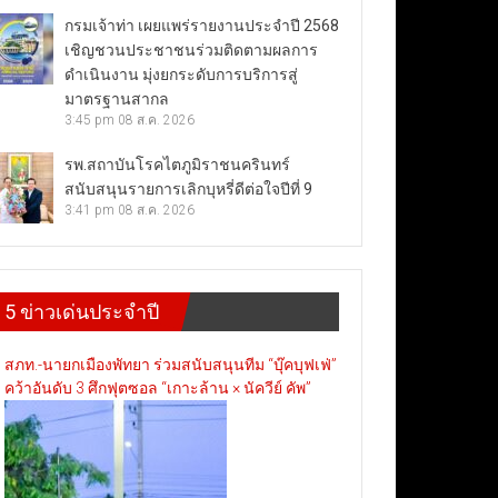
กรมเจ้าท่า เผยแพร่รายงานประจำปี 2568
เชิญชวนประชาชนร่วมติดตามผลการ
ดำเนินงาน มุ่งยกระดับการบริการสู่
มาตรฐานสากล
3:45 pm
08 ส.ค. 2026
รพ.สถาบันโรคไตภูมิราชนครินทร์
สนับสนุนรายการเลิกบุหรี่ดีต่อใจปีที่ 9
3:41 pm
08 ส.ค. 2026
5 ข่าวเด่นประจำปี
สภท.-นายกเมืองพัทยา ร่วมสนับสนุนทีม “บุ๊คบุฟเฟ่”
คว้าอันดับ 3 ศึกฟุตซอล “เกาะล้าน × นัควีย์ คัพ”