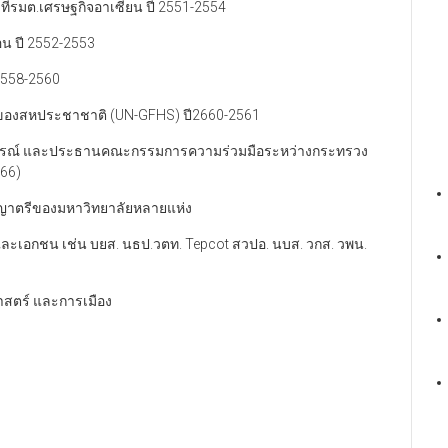
ี่รมต.เศรษฐกิจอาเซียน ปี 2551-2554
้อน ปี 2552-2553
2558-2560
นุษย์ของสหประชาชาติ (UN-GFHS) ปี2660-2561
สหกรณ์ และประธานคณะกรรมการความร่วมมือระหว่างกระทรวง
66)
ญญาตรีของมหาวิทยาลัยหลายแห่ง
ัฐและเอกชน เช่น บยส. นธป.วตท. Tepcot สวปอ. นบส. วกส. วพน.
ศาสตร์ และการเมือง