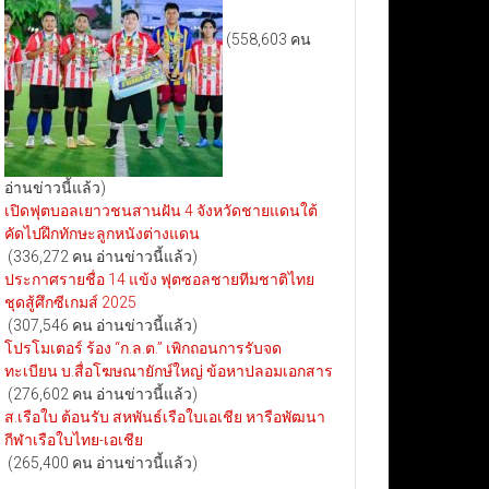
(558,603 คน
อ่านข่าวนี้แล้ว)
เปิดฟุตบอลเยาวชนสานฝัน 4 จังหวัดชายแดนใต้
คัดไปฝึกทักษะลูกหนังต่างแดน
(336,272 คน อ่านข่าวนี้แล้ว)
ประกาศรายชื่อ 14 แข้ง ฟุตซอลชายทีมชาติไทย
ชุดสู้ศึกซีเกมส์ 2025
(307,546 คน อ่านข่าวนี้แล้ว)
โปรโมเตอร์ ร้อง “ก.ล.ต.” เพิกถอนการรับจด
ทะเบียน บ.สื่อโฆษณายักษ์ใหญ่ ข้อหาปลอมเอกสาร
(276,602 คน อ่านข่าวนี้แล้ว)
ส.เรือใบ ต้อนรับ สหพันธ์เรือใบเอเชีย หารือพัฒนา
กีฬาเรือใบไทย-เอเชีย
(265,400 คน อ่านข่าวนี้แล้ว)