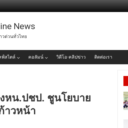
line News
่าวด่วนทั่วไทย
ลฟ์สไตล์
คอลัมน์
วิดีโอ-คลิปข่าว
ติดต่อเรา
ิงหน.ปชป. ชูนโยบาย
มก้าวหน้า