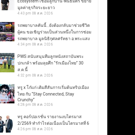
Ecosystem เชื่อมลูกบ้าน-พันธมิตร ขยาย
มูลค่าธุรกิจระยะยาว
4:43 pm
08 ส.ค. 2026
รถพยาบาลคันนี้…ยังต้องกลับมาช่วยชีวิต
ผู้คน ขอเชิญร่วมเป็นส่วนหนึ่งในการซ่อม
รถพยาบาล มูลนิธิกุศลศรัทธา อ.พระแสง
4:34 pm
08 ส.ค. 2026
PWS สนับสนุนทีมลูกหนังสถาบันพระ
ปกเกล้า พร้อมลุยศึก “รักเมืองไทย” 30
ส.ค.นี้
4:32 pm
08 ส.ค. 2026
ทรู x โก๋แก่ เติมสีสันการเริ่มต้นทริปเมือง
ไทย กับ “Stay Connected, Stay
Crunchy”
4:28 pm
08 ส.ค. 2026
ทรู คอร์ปอเรชั่น รายงานงบไตรมาส
2/2569 ทำกำไรต่อเนื่องเป็นไตรมาสที่ 6
4:26 pm
08 ส.ค. 2026