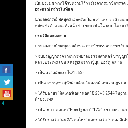
เป็นประมุข หากได้รับความไว้วางใจจากสมาชิกพรรค แ
อลงกรณ์ กล่าวในที่สุด
นายอลงกรณ์ พลบุตร
เมื่อครั้งเป็น ส.ส. และรองหัวห
สมัครชิงตำแหน่งหัวหน้าพรรคแข่งขันในระบบไพรมารี่ในป
ประวัติและผลงาน
นายอลงกรณ์ พลบุตร อดีตรองหัวหน้าพรรคประชาธิปัตย์ 
> จบปริญญาตรีจากมหาวิทยาลัยธรรมศาสตร์ ปริญญาโท
หลายประเทศ เช่น สหรัฐอเมริกา ญี่ปุ่น ปอร์ตุเกส ฯลฯ
> เป็น ส.ส.สมัยแรกในปี 2535
> เป็นเลขานุการผู้นำฝ่ายค้านในสภาผู้แทนราษฎร และ
> ได้รับฉายา “มิสเตอร์เอทานอล” ปี 2543-2544 ใน
ทั่วประเทศ
> เป็น “ดาวเด่นแห่งปีของรัฐสภา” ปี 2546 จากผลงาน
> ได้รับรางวัล “คนดีสังคมไทย” และรางวัล “บุคคลดีเด