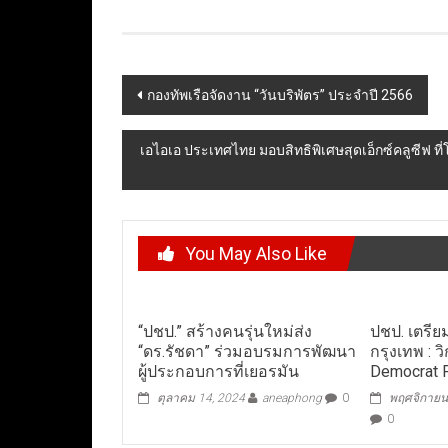
Post
กองทัพเรือจัดงาน “วันบริพัตร” ประจำปี 2566
navigation
เอไอเอ ประเทศไทย มอบสิทธิพิเศษสุดเอ็กซ์คลูซีฟ 
You May Also Like
“ปชป.” สร้างคนรุ่นใหม่ส่ง
ปชป. เตรีย
“ดร.รัชดา” ร่วมอบรมการพัฒนา
กรุงเทพ : ว
ผู้ประกอบการที่เยอรมัน
Democrat Fo
ตุลาคม 14, 2024
aneaphong
0
พฤศจิกายน
0