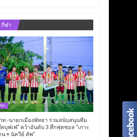
กีฬา
กีฬา
ภท.-นายกเมืองพัทยา ร่วมสนับสนุนทีม
ุ๊คบุฟเฟ่” คว้าอันดับ 3 ศึกฟุตซอล “เกาะ
าน × นัควีย์ คัพ”