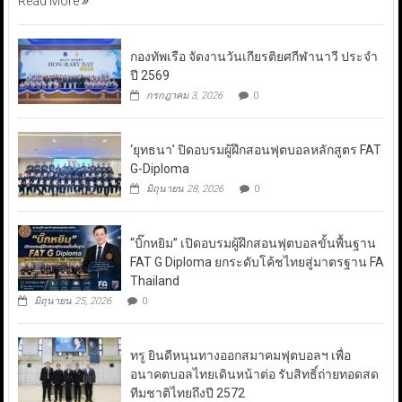
Read More
กองทัพเรือ จัดงานวันเกียรติยศกีฬานาวี ประจำ
ปี 2569
กรกฎาคม 3, 2026
0
‘ยุทธนา’ ปิดอบรมผู้ฝึกสอนฟุตบอลหลักสูตร FAT
G-Diploma
มิถุนายน 28, 2026
0
“บิ๊กหยิม” เปิดอบรมผู้ฝึกสอนฟุตบอลขั้นพื้นฐาน
FAT G Diploma ยกระดับโค้ชไทยสู่มาตรฐาน FA
Thailand
มิถุนายน 25, 2026
0
ทรู ยินดีหนุนทางออกสมาคมฟุตบอลฯ เพื่อ
อนาคตบอลไทยเดินหน้าต่อ รับสิทธิ์ถ่ายทอดสด
ทีมชาติไทยถึงปี 2572