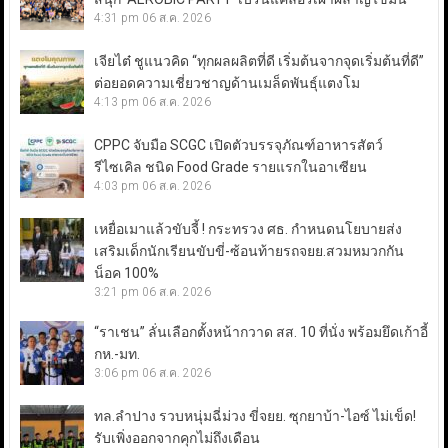
4:31 pm
06 ส.ค. 2026
เจียไต๋ ชูแนวคิด “ทุกผลผลิตที่ดี เริ่มต้นจากจุดเริ่มต้นที่ดี”
ต่อยอดความเชี่ยวชาญด้านเมล็ดพันธุ์แตงโม
4:13 pm
06 ส.ค. 2026
CPPC จับมือ SCGC เปิดตัวบรรจุภัณฑ์อาหารสัตว์
รีไซเคิล ชนิด Food Grade รายแรกในอาเซียน
4:03 pm
06 ส.ค. 2026
เหยื่อเมาแล้วขับจี้ ! กระทรวง ศธ. กำหนดนโยบายส่ง
เสริมเด็กนักเรียนขับขี่-ซ้อนท้ายรถจยย.สวมหมวกกัน
น็อค 100%
3:21 pm
06 ส.ค. 2026
“ราเชน” ลั่นเลือกตั้งหน้ากวาด สส. 10 ที่นั่ง พร้อมยึดเก้าอี้
กห.-มท.
3:06 pm
06 ส.ค. 2026
ทล.ลำปาง รวบหนุ่มฉี่ม่วง ขี่จยย. ซุกยาบ้า-ไอซ์ ไม่เข็ด!
รับเพิ่งออกจากคุกไม่ถึงเดือน