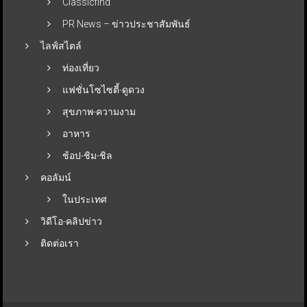
Classicfind
PR News – ข่าวประชาสัมพันธ์
ไลฟ์สไตล์
ท่องเที่ยว
แฟชั่นโซไซตี้-ดูดวง
สุขภาพ-ความงาม
อาหาร
ช้อป-ชิม-ชิล
คอลัมน์
ในประเทศ
วิดีโอ-คลิปข่าว
ติดต่อเรา