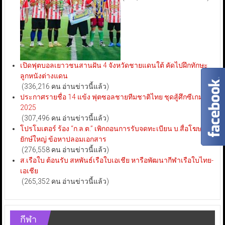
เปิดฟุตบอลเยาวชนสานฝัน 4 จังหวัดชายแดนใต้ คัดไปฝึกทักษะ
ลูกหนังต่างแดน
(336,216 คน อ่านข่าวนี้แล้ว)
ประกาศรายชื่อ 14 แข้ง ฟุตซอลชายทีมชาติไทย ชุดสู้ศึกซีเกมส์
2025
(307,496 คน อ่านข่าวนี้แล้ว)
โปรโมเตอร์ ร้อง “ก.ล.ต.” เพิกถอนการรับจดทะเบียน บ.สื่อโฆษณา
ยักษ์ใหญ่ ข้อหาปลอมเอกสาร
(276,558 คน อ่านข่าวนี้แล้ว)
ส.เรือใบ ต้อนรับ สหพันธ์เรือใบเอเชีย หารือพัฒนากีฬาเรือใบไทย-
เอเชีย
(265,352 คน อ่านข่าวนี้แล้ว)
กีฬา