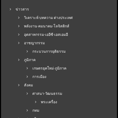
ข่าวสาร
วิเคราะห์ บทความ ต่างประเทศ
พลังงาน-คมนาคม-โลจิสติกส์
อุตสาหกรรม-เออีซี-เอสเอมอี
อาชญากรรม
กระบวนการยุติธรรม
ภูมิภาค
เกษตรยุคใหม่-ภูมิภาค
การเมือง
สังคม
ศาสนา-วัฒนธรรม
พระเครื่อง
กทม