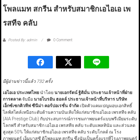
โพลแมท สกรีน สำหรับสมาชิกเอไอเอ เพ
รสทีจ คลับ
Posted By: admin
0 Comment
มีผู้อ่านข่าวนี้แล้ว 732 ครั้ง
เอไอเอ ประเทศไทย
นำโดย
นายเอกรัตน์ ฐิติมั่น ประธานเจ้าหน้าที่ฝ่าย
การตลาด
จับมือ
นายไบรอัน ฮอลล์ ประธานเจ้าหน้าที่บริหาร บริษัท
เอ็กซ์เซกคิวทีฟ ซีนีม่า คอร์ปอเรชั่น จำกัด
เปิดตัวแคมเปญมอบเอกสิทธิ์
ไลฟ์สไตล์เหนือระดับด้านความบันเทิงให้แก่สมาชิกเอไอเอ เพรสทีจ คลับ
(AIA Prestige Club) กับประสบการณ์การชมภาพยนตร์แบบพรีเมียมระดับ
โลกฟรี สำหรับสมาชิก เอไอเอ เพรสทีจ คลับ ระดับแพลทินัม และส่วนลด
สูงสุด 50% ให้แก่สมาชิกเอไอเอ เพรสทีจ คลับ ระดับโกลด์ ณ โรง
ภาพยนตร์ เอ็มบาสซี ดิโพลแมท สกรีน ซึ่งนับเป็นครั้งแรกที่โรงภาพยนตร์