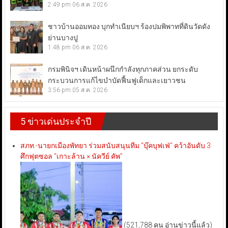
2:49 pm
06 ส.ค. 2026
ชาวบ้านออมทอง บุกทำเนียบฯ ร้องปมพิพาทที่ดินวัดดัง
ย่านบางปู
1:48 pm
06 ส.ค. 2026
กรมพินิจฯ เดินหน้าผนึกกำลังทุกภาคส่วน ยกระดับ
กระบวนการแก้ไขบำบัดฟื้นฟูเด็กและเยาวชน
3:56 pm
05 ส.ค. 2026
5 ข่าวเด่นประจำปี
สภท.-นายกเมืองพัทยา ร่วมสนับสนุนทีม “บุ๊คบุฟเฟ่” คว้าอันดับ 3
ศึกฟุตซอล “เกาะล้าน × นัควีย์ คัพ”
(521,788 คน อ่านข่าวนี้แล้ว)