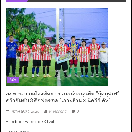
กีฬา
สภท.-นายกเมืองพัทยา ร่วมสนับสนุนทีม “บุ๊คบุฟเฟ่”
คว้าอันดับ 3 ศึกฟุตซอล “เกาะล้าน × นัควีย์ คัพ”
กรกฎาคม 6, 2026
aneaphong
0
FacebookFacebookXTwitter