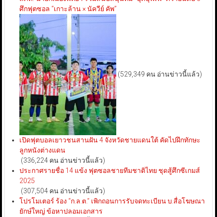
ศึกฟุตซอล “เกาะล้าน × นัควีย์ คัพ”
(529,349 คน อ่านข่าวนี้แล้ว)
เปิดฟุตบอลเยาวชนสานฝัน 4 จังหวัดชายแดนใต้ คัดไปฝึกทักษะ
ลูกหนังต่างแดน
(336,224 คน อ่านข่าวนี้แล้ว)
ประกาศรายชื่อ 14 แข้ง ฟุตซอลชายทีมชาติไทย ชุดสู้ศึกซีเกมส์
2025
(307,504 คน อ่านข่าวนี้แล้ว)
โปรโมเตอร์ ร้อง “ก.ล.ต.” เพิกถอนการรับจดทะเบียน บ.สื่อโฆษณา
ยักษ์ใหญ่ ข้อหาปลอมเอกสาร