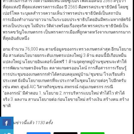
ทำให้ในการสำรวจความคิดเห็นโดยซูเปอร์โพลเมื่อสิ้นปี 2565 สรุปว่า
ที่สุดแห่งปี ที่สุดแห่งพรรคการเมือง ปี 2565 คือพรรคประชาธิปัตย์ โดยซู
เปอร์โพล ระบุผลสำรวจความเห็นว่าพรรคประชาธิปัตย์เป็นสถาบัน
การเมืองทำงานมายาวนานในระบอบประชาธิปไตยอันมีพระมหากษัตริย์
ทรงเป็นประมุข ไม่มีประวัติด่างพร้อยเรื่องทุจริต พรรคประชาธิปัตย์เป็น
พรรคขวัญใจเกษตรกร เป็นพรรคการเมืองที่ถูกคาดหวังจากเกษตรกรมาก
ที่สุดอันดับหนึ่ง
อกม.จำนวน 76,000 คน ตามข้อมูลของกระทรวงเกษตรล่าสุด อีกนโยบาย
คือ สานต่อนโยบายยกระดับเกษตรแปลงใหญ่ 3 ล้าน ตอนนี้มีเกือบหมื่น
แปลงใหญ่ นโยบายอินเตอร์เน็ตฟรี 1 ล้านจุดทุกหมู่บ้านชุมชนจะทำให้
การพัฒนาเกษตรอัจฉริยะ ตลาดเกษตรออนไลน์ การสื่อสารการเรียนรู้
การประชุมของเกษตรกรทำได้ครอบคลุมหมู่บ้าน/ชุมชน/โรงเรียนทั่ว
ประเทศ ยังมีนโยบายเกษตรที่จะประกาศในชุดนโยบายต่อๆ ไปอีกครับ
เช่น ศพก. ศูนย์ AIC วิสาหกิจชุมชน สหกรณ์ กลุ่มเกษตรกร กรณี
“อลงกรณ์” มีคำตอบ 1. นโยบาย 2. การบริหารแบบใหม่ ทำได้ไว ทำได้
จริง 3. ผลงาน สานนโยบายต่อ ก่อนโยขายใหม่ สร้างเงิน สร้างคน สร้าง
ชาติ
มีผู้อ่านข่าวนี้แล้ว 1130 ครั้ง