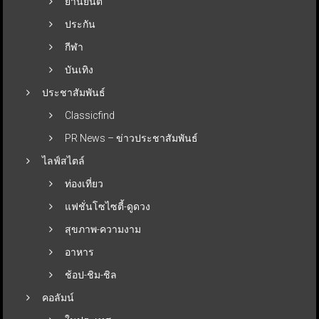
ยานยนต์
ประกัน
กีฬา
บันเทิง
ประชาสัมพันธ์
Classicfind
PR News – ข่าวประชาสัมพันธ์
ไลฟ์สไตล์
ท่องเที่ยว
แฟชั่นโซไซตี้-ดูดวง
สุขภาพ-ความงาม
อาหาร
ช้อป-ชิม-ชิล
คอลัมน์