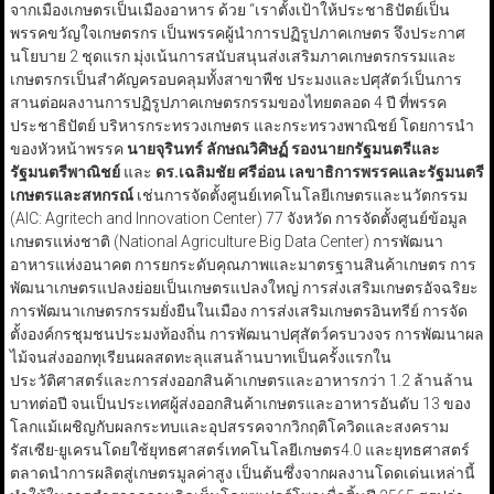
จากเมืองเกษตรเป็นเมืองอาหาร ด้วย “เราตั้งเป้าให้ประชาธิปัตย์เป็น
พรรคขวัญใจเกษตรกร เป็นพรรคผู้นำการปฏิรูปภาคเกษตร จึงประกาศ
นโยบาย 2 ชุดแรก มุ่งเน้นการสนับสนุนส่งเสริมภาคเกษตรกรรมและ
เกษตรกรเป็นสำคัญครอบคลุมทั้งสาขาพืช ประมงและปศุสัตว์เป็นการ
สานต่อผลงานการปฏิรูปภาคเกษตรกรรมของไทยตลอด 4 ปี ที่พรรค
ประชาธิปัตย์ บริหารกระทรวงเกษตร และกระทรวงพาณิชย์ โดยการนำ
ของหัวหน้าพรรค
นายจุรินทร์ ลักษณวิศิษฏ์ รองนายกรัฐมนตรีและ
รัฐมนตรีพาณิชย์
และ
ดร.เฉลิมชัย ศรีอ่อน เลขาธิการพรรคและรัฐมนตรี
เกษตรและสหกรณ์
เช่นการจัดตั้งศูนย์เทคโนโลยีเกษตรและนวัตกรรม
(AIC: Agritech and Innovation Center) 77 จังหวัด การจัดตั้งศูนย์ข้อมูล
เกษตรแห่งชาติ (National Agriculture Big Data Center) การพัฒนา
อาหารแห่งอนาคต การยกระดับคุณภาพและมาตรฐานสินค้าเกษตร การ
พัฒนาเกษตรแปลงย่อยเป็นเกษตรแปลงใหญ่ การส่งเสริมเกษตรอัจฉริยะ
การพัฒนาเกษตรกรรมยั่งยืนในเมือง การส่งเสริมเกษตรอินทรีย์ การจัด
ตั้งองค์กรชุมชนประมงท้องถิ่น การพัฒนาปศุสัตว์ครบวงจร การพัฒนาผล
ไม้จนส่งออกทุเรียนผลสดทะลุแสนล้านบาทเป็นครั้งแรกใน
ประวัติศาสตร์และการส่งออกสินค้าเกษตรและอาหารกว่า 1.2 ล้านล้าน
บาทต่อปี จนเป็นประเทศผู้ส่งออกสินค้าเกษตรและอาหารอันดับ 13 ของ
โลกแม้เผชิญกับผลกระทบและอุปสรรคจากวิกฤติโควิดและสงคราม
รัสเซีย-ยูเครนโดยใช้ยุทธศาสตร์เทคโนโลยีเกษตร4.0 และยุทธศาสตร์
ตลาดนำการผลิตสู่เกษตรมูลค่าสูง เป็นต้นซึ่งจากผลงานโดดเด่นเหล่านี้