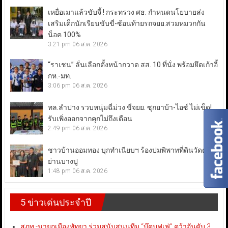
เหยื่อเมาแล้วขับจี้ ! กระทรวง ศธ. กำหนดนโยบายส่ง
เสริมเด็กนักเรียนขับขี่-ซ้อนท้ายรถจยย.สวมหมวกกัน
น็อค 100%
3:21 pm
06 ส.ค. 2026
“ราเชน” ลั่นเลือกตั้งหน้ากวาด สส. 10 ที่นั่ง พร้อมยึดเก้าอี้
กห.-มท.
3:06 pm
06 ส.ค. 2026
ทล.ลำปาง รวบหนุ่มฉี่ม่วง ขี่จยย. ซุกยาบ้า-ไอซ์ ไม่เข็ด!
รับเพิ่งออกจากคุกไม่ถึงเดือน
2:49 pm
06 ส.ค. 2026
ชาวบ้านออมทอง บุกทำเนียบฯ ร้องปมพิพาทที่ดินวัดดัง
ย่านบางปู
1:48 pm
06 ส.ค. 2026
5 ข่าวเด่นประจำปี
สภท.-นายกเมืองพัทยา ร่วมสนับสนุนทีม “บุ๊คบุฟเฟ่” คว้าอันดับ 3