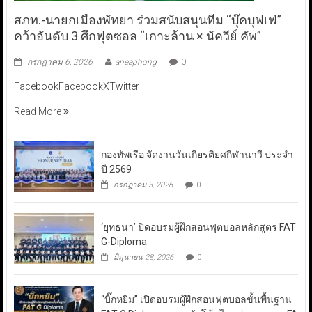
สภท.-นายกเมืองพัทยา ร่วมสนับสนุนทีม “บุ๊คบุฟเฟ่”
คว้าอันดับ 3 ศึกฟุตซอล “เกาะล้าน × นัควีย์ คัพ”
กรกฎาคม 6, 2026
aneaphong
0
FacebookFacebookXTwitter
Read More
กองทัพเรือ จัดงานวันเกียรติยศกีฬานาวี ประจำ
ปี 2569
กรกฎาคม 3, 2026
0
‘ยุทธนา’ ปิดอบรมผู้ฝึกสอนฟุตบอลหลักสูตร FAT
G-Diploma
มิถุนายน 28, 2026
0
“บิ๊กหยิม” เปิดอบรมผู้ฝึกสอนฟุตบอลขั้นพื้นฐาน