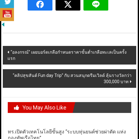
Post
“อลงกรณ์” เผยบอร์ดเกลือกำหนดราคาขั้นต่ำเกลือทะเลเป็นครั้ง
แรก
navigation
“คลิปสุขสันต์ Fun day Trip” กับ สวนสนุกดรีมเวิลด์ ลุ้นรางวัลกว่า
300,000 บาท
You May Also Like
ทร.เปิดตัวเทคโนโลยีขั้นสูง “ระบบหุ่นยนต์ช่วยผ่าตัด แห่ง
กองทัพเรือไทย”