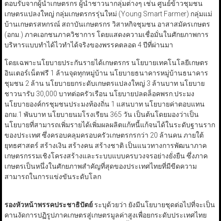
ตอบรับจากผู้นำเกษตรกร ผู้นำชาวนากลุ่มต่างๆ เช่น ศูนย์ข้าวชุมชน
เกษตรแปลงใหญ่ กลุ่มเกษตรกรรุ่นใหม่ (Young Smart Farmer) กลุ่มแม่
บ้านเกษตรสหกรณ์ สถาบันเกษตรกร วิสาหกิจชุมชน อาสาสมัครเกษตร
(อกม.) ภาคเอกชนภาควิชาการ โดยแสดงความเชื่อมั่นในศักยภาพการ
บริหารแบบทำได้ไวทำได้จริงของพรรคตลอด 4 ปีที่ผ่านมา
โดยเฉพาะนโยบายประกันรายได้เกษตรกร นโยบายเทคโนโลยีเกษตร
อินเตอร์เน็ตฟรี 1 ล้านจุดทุกหมู่บ้าน นโยบายธนาคารหมู่บ้านธนาคาร
ชุมชน 2 ล้าน นโยบายยกระดับเกษตรแปลงใหญ่ 3 ล้านบาท นโยบาย
ชาวนารับ 30,000 บาทต่อครัวเรือน นโยบายปลดล็อคพรก.ประมง
นโยบายองค์กรชุมชนประมงท้องถิ่น 1 แสนบาท นโยบายค่าตอบแทน
อกม.1 พันบาท นโยบายนมโรงเรียน 365 วัน เป็นต้นโดยมองว่าเป็น
นโยบายที่สามารถเพิ่มรายได้เพิ่มผลผลิตแก้หนี้แก้จนได้ในระดับฐานราก
ของประเทศ ซึ่งครอบคลุมครอบครัวเกษตรกรกว่า 20 ล้านคน ภายใต้
ยุทธศาสตร์ สร้างเงิน สร้างคน สร้างชาติ เป็นแนวทางการพัฒนาภาค
เกษตรกรรมเชิงโครงสร้างและระบบแบบครบวงจรอย่างยั่งยืน ซึ่งภาค
เกษตรเป็นหนึ่งในศักยภาพสำคัญที่สุดของประเทศไทยที่มีขีดความ
สามารถในการแข่งขันระดับโลก
รองหัวหน้าพรรคประชาธิปัตย์
ระบุด้วยว่า ยังมีนโยบายชุดต่อไปที่จะเป็น
คานงัดการปฏิรูปภาคเกษตรสู่เกษตรมูลค่าสูงเพื่อยกระดับประเทศไทย