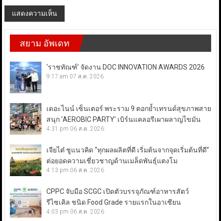
สยาม อัพเดท
‘ราชทัณฑ์’ จัดงาน DOC INNOVATION AWARDS 2026
9:17 am
07 ส.ค. 2026
เดอะไนน์ เซ็นเตอร์ พระราม 9 ตอกย้ำเทรนด์สุขภาพสาย
สนุก ‘AEROBIC PARTY’ เบิร์นแคลอรีเผาผลาญไขมัน
4:31 pm
06 ส.ค. 2026
เจียไต๋ ชูแนวคิด “ทุกผลผลิตที่ดี เริ่มต้นจากจุดเริ่มต้นที่ดี”
ต่อยอดความเชี่ยวชาญด้านเมล็ดพันธุ์แตงโม
4:13 pm
06 ส.ค. 2026
CPPC จับมือ SCGC เปิดตัวบรรจุภัณฑ์อาหารสัตว์
รีไซเคิล ชนิด Food Grade รายแรกในอาเซียน
4:03 pm
06 ส.ค. 2026