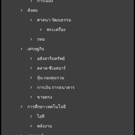
การเมือง
สังคม
ศาสนา-วัฒนธรรม
พระเครื่อง
กทม
เศรษฐกิจ
อสังหาริมทรัพย์
ตลาด-ซีเอสอาร์
หุ้น-กองทุนรวม
การเงิน การธนาคาร
ขายตรง
การศึกษา เทคโนโลยี
ไอที
พลังงาน