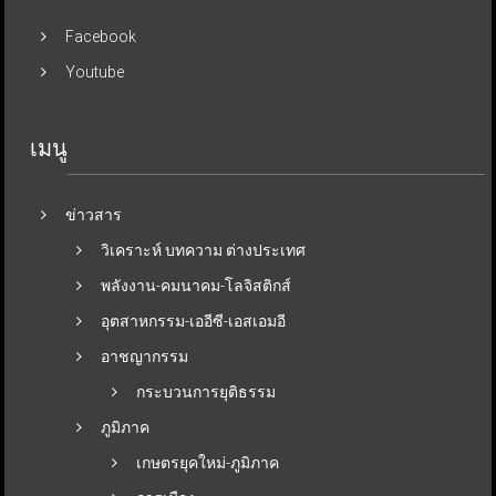
Facebook
Youtube
เมนู
ข่าวสาร
วิเคราะห์ บทความ ต่างประเทศ
พลังงาน-คมนาคม-โลจิสติกส์
อุตสาหกรรม-เออีซี-เอสเอมอี
อาชญากรรม
กระบวนการยุติธรรม
ภูมิภาค
เกษตรยุคใหม่-ภูมิภาค