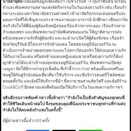
นายอายุตม์
เปิดเผยข้อมูลเพิ่มเติมว่า ในช่วงวันที่ 14 กุมภาพันธ์นี้ มีเรือน
จำและทัณฑสถานหลายแห่งจัดกิจกรรมในวันแห่งความรัก เช่น เรือนจำ
กลางระยอง มหาวิทยาลัยธรรมศาสตร์ เข้ามาจัดกิจกรรมเล่นดนตรีและ
มอบการ์ดที่ได้เชิญชวนประชาชนภายนอก อาจารย์ นักศึกษา เขียนการ์ด
ส่งกำลังใจให้พี่น้องผู้ต้องขังหญิงของเรือนจำกลางระยอง, เรือนจำกลาง
กำแพงเพชร และทัณฑสถานบำบัดพิเศษขอนแก่น ให้ญาติสามารถส่ง
คลิปแสดงความรักถึงผู้ต้องขัง และจะนำมาเปิดให้ผู้ต้องขังชม, เรือนจำ
จังหวัดบุรีรัมย์ มีโครงการรักข้ามแดน โดยชมรมทูบีนัมเบอร์วัน จะ
ดำเนินการจำหน่ายดอกกุหลาบและโปสการ์ดบอกรัก ให้ส่งมอบความรัก
ให้กันภายในแดน หรือส่งข้ามแดนหญิงแดนชาย หรือส่งความรักให้แก่
ญาติ รายได้จะนำเข้ากองทุนชมรมทูบีนัมเบอร์วัน, ทัณฑสถานเปิดทุ่ง
เบญจา จัดให้มีการถ่ายรูปเช็คอิน ที่เก้าอี้ love chair พร้อมทั้งแจกฟรีนม
ชมพูให้กับคู่รักนักท่องเที่ยวที่มาใช้บริการ และมีบริการดนตรีโฟล์คซอง
ตลอดทั้งวัน และยังมีให้บริการขี่ม้า ขี่ควาย ชมสวนสัตว์ฟรี และยังมีร้าน
Cook&Coff อีกหลายแห่งที่พร้อมเปิดให้บริการในวันแห่งความรัก ฯลฯ
อธิบดีกรมราชทัณฑ์
กล่าวทิ้งท้ายว่า
“กำลังใจเป็นสิ่งสำคัญของทุกคนที่
ทำให้ชีวิตเดินหน้าต่อไป จึงขอขอบคุณพี่น้องประชาชนทุกท่านที่ร่วมส่ง
กำลังใจให้คนหลังกำแพงในครั้งนี้”
มีผู้อ่านข่าวนี้แล้ว 695 ครั้ง