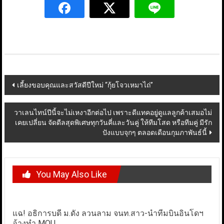
Post
เลี้ยงขอบคุณและสวัสดีปีใหม่ “กุ้ยโจวเหมาไถ่”
navigation
วาเลนไทน์ปีนี้จะไม่เหงาอีกต่อไป เพราะดีแทคอยู่ดูแลลูกค้าเสมอไม่
เคยเปลี่ยน จัดดีลสุดพิเศษทุกวันคี่และวันคู่ ให้ทีมโสด หรือทีมคู่ มีรัก
ปังแบบจุกๆ ตลอดเดือนกุมภาพันธ์นี้
You May Also Like
แฉ! อธิการบดี ม.ดัง ลวนลาม จนท.สาว-นำทีมบินอินโดฯ
อ้างทำ MOU