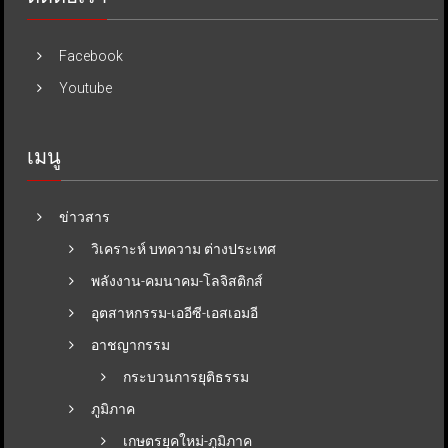
Facebook
Youtube
เมนู
ข่าวสาร
วิเคราะห์ บทความ ต่างประเทศ
พลังงาน-คมนาคม-โลจิสติกส์
อุตสาหกรรม-เออีซี-เอสเอมอี
อาชญากรรม
กระบวนการยุติธรรม
ภูมิภาค
เกษตรยุคใหม่-ภูมิภาค