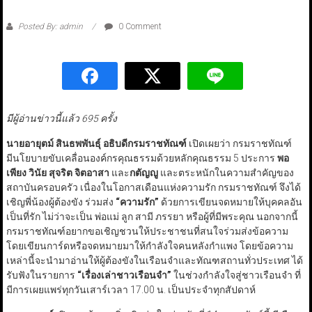
Posted By: admin
0 Comment
มีผู้อ่านข่าวนี้แล้ว 695 ครั้ง
นายอายุตม์ สินธพพันธุ์ อธิบดีกรมราชทัณฑ์
เปิดเผยว่า กรมราชทัณฑ์
มีนโยบายขับเคลื่อนองค์กรคุณธรรมด้วยหลักคุณธรรม 5 ประการ
พอ
เพียง วินัย สุจริต จิตอาสา
และ
กตัญญู
และตระหนักในความสำคัญของ
สถาบันครอบครัว เนื่องในโอกาสเดือนแห่งความรัก กรมราชทัณฑ์ จึงได้
เชิญพี่น้องผู้ต้องขัง ร่วมส่ง
“
ความรัก
”
ด้วยการเขียนจดหมายให้บุคคลอัน
เป็นที่รัก ไม่ว่าจะเป็น พ่อแม่ ลูก สามี ภรรยา หรือผู้ที่มีพระคุณ นอกจากนี้
กรมราชทัณฑ์อยากขอเชิญชวนให้ประชาชนที่สนใจร่วมส่งข้อความ
โดยเขียนการ์ดหรือจดหมายมาให้กำลังใจคนหลังกำแพง โดยข้อความ
เหล่านี้จะนำมาอ่านให้ผู้ต้องขังในเรือนจำและทัณฑสถานทั่วประเทศ ได้
รับฟังในรายการ
“
เรื่องเล่าชาวเรือนจำ
”
ในช่วงกำลังใจสู่ชาวเรือนจำ ที่
มีการเผยแพร่ทุกวันเสาร์เวลา 17.00 น. เป็นประจำทุกสัปดาห์