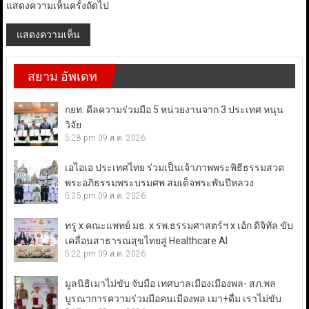
แสดงความเห็นครั้งถัดไป
สยาม อัพเดท
กยท. ดีลความร่วมมือ 5 หน่วยงานจาก 3 ประเทศ หนุน
วิจัย
5:28 pm
09 ส.ค. 2026
เอไอเอ ประเทศไทย ร่วมเป็นเจ้าภาพพระพิธีธรรมสวด
พระอภิธรรมพระบรมศพ สมเด็จพระพันปีหลวง
5:25 pm
09 ส.ค. 2026
ทรู x คณะแพทย์ มธ. x รพ.ธรรมศาสตร์ฯ x เอ้ก ดิจิทัล ขับ
เคลื่อนสาธารณสุขไทยสู่ Healthcare AI
5:22 pm
09 ส.ค. 2026
มูลนิธิเมาไม่ขับ จับมือ เทศบาลเมืองเมืองพล- สภ.พล
บูรณาการความร่วมมือคนเมืองพล เมา+ดื่ม เราไม่ขับ