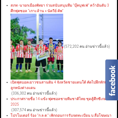
สภท.-นายกเมืองพัทยา ร่วมสนับสนุนทีม “บุ๊คบุฟเฟ่” คว้าอันดับ 3
ศึกฟุตซอล “เกาะล้าน × นัควีย์ คัพ”
(572,202 คน อ่านข่าวนี้แล้ว)
เปิดฟุตบอลเยาวชนสานฝัน 4 จังหวัดชายแดนใต้ คัดไปฝึกทักษะ
ลูกหนังต่างแดน
(336,302 คน อ่านข่าวนี้แล้ว)
ประกาศรายชื่อ 14 แข้ง ฟุตซอลชายทีมชาติไทย ชุดสู้ศึกซีเกมส์
2025
(307,574 คน อ่านข่าวนี้แล้ว)
โปรโมเตอร์ ร้อง “ก.ล.ต.” เพิกถอนการรับจดทะเบียน บ.สื่อโฆษณา