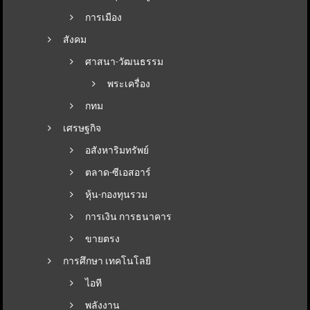
การเมือง
สังคม
ศาสนา-วัฒนธรรม
พระเครื่อง
กทม
เศรษฐกิจ
อสังหาริมทรัพย์
ตลาด-ซีเอสอาร์
หุ้น-กองทุนรวม
การเงิน การธนาคาร
ขายตรง
การศึกษา เทคโนโลยี
ไอที
พลังงาน