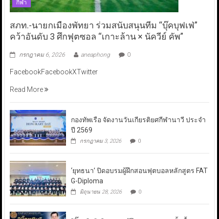
กีฬา
สภท.-นายกเมืองพัทยา ร่วมสนับสนุนทีม “บุ๊คบุฟเฟ่”
คว้าอันดับ 3 ศึกฟุตซอล “เกาะล้าน × นัควีย์ คัพ”
กรกฎาคม 6, 2026
aneaphong
0
FacebookFacebookXTwitter
Read More
กองทัพเรือ จัดงานวันเกียรติยศกีฬานาวี ประจำ
ปี 2569
กรกฎาคม 3, 2026
0
‘ยุทธนา’ ปิดอบรมผู้ฝึกสอนฟุตบอลหลักสูตร FAT
G-Diploma
มิถุนายน 28, 2026
0