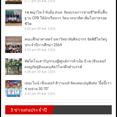
5:17 pm
09 ส.ค. 2026
รพ.พญาไท 3 จับมือ สนท. จัดอบรมการช่วยชีวิตขั้นพื้น
ฐาน CPR ให้นักเรียนรร.วัดนวลนรดิศ เพิ่มโอกาสรอด
ชีวิต
5:00 pm
09 ส.ค. 2026
คณะศึกษาศาสตร์ มหาวิทยาลัยศิลปากร จัดพิธีไหว้ครู
ประจำปีการศึกษา 2569
4:55 pm
09 ส.ค. 2026
ทัพไดโนเสาร์บุกกรุง@ศูนย์การค้าเอ็ม บี เค เซ็นเตอร์
ผจญภัยสู่ดินแดนสัตว์โลกดึกดำบรรพ์
4:48 pm
09 ส.ค. 2026
เดอะไนน์ เซ็นเตอร์ ติวานนท์ จัดแคมเปญพิเศษ “มื้อนี้เรา
ช่วยจ่าย 30:70”
4:44 pm
09 ส.ค. 2026
5 ข่าวเด่นประจำปี