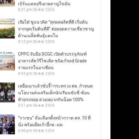
เบิร์นแคลอรีเผาผลาญไขมัน
4:31 pm
06 ส.ค. 2026
เจียไต๋ ชูแนวคิด “ทุกผลผลิตที่ดี เริ่มต้น
จากจุดเริ่มต้นที่ดี” ต่อยอดความเชี่ยวชาญ
ด้านเมล็ดพันธุ์แตงโม
4:13 pm
06 ส.ค. 2026
CPPC จับมือ SCGC เปิดตัวบรรจุภัณฑ์
อาหารสัตว์รีไซเคิล ชนิด Food Grade
รายแรกในอาเซียน
4:03 pm
06 ส.ค. 2026
เหยื่อเมาแล้วขับจี้ ! กระทรวง ศธ. กำหนด
นโยบายส่งเสริมเด็กนักเรียนขับขี่-ซ้อน
ท้ายรถจยย.สวมหมวกกันน็อค 100%
3:21 pm
06 ส.ค. 2026
“ราเชน” ลั่นเลือกตั้งหน้ากวาด สส. 10 ที่
นั่ง พร้อมยึดเก้าอี้กห.-มท.
3:06 pm
06 ส.ค. 2026