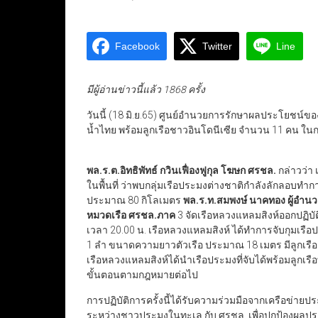
Facebook
Twitter
Line
มีผู้อ่านข่าวนี้แล้ว 1868 ครั้ง
วันนี้ (18 มิ.ย.65) ศูนย์อำนวยการรักษาผลประโยชน์ขอ
น้ำไทย พร้อมลูกเรือชาวอินโดนีเซีย จำนวน 11 คน ในการจ
พล.ร.ต.อิทธิพัทธ์ กวินเฟื่องฟูกุล โฆษก ศรชล.
กล่าวว่า 
ในพื้นที่ ว่าพบกลุ่มเรือประมงต่างชาติกำลังลักลอบ
ประมาณ 80 กิโลเมตร
พล.ร.ท.สมพงษ์ นาคทอง ผู้อำ
หมวดเรือ ศรชล.ภาค
3 จัดเรือหลวงแหลมสิงห์ออกปฏิบัติ
เวลา 20.00 น. เรือหลวงแหลมสิงห์ ได้ทำการจับกุมเร
1 ลำ ขนาดความยาวตัวเรือ ประมาณ 18 เมตร มีลูกเรือ
เรือหลวงแหลมสิงห์ได้นำเรือประมงที่จับได้พร้อมลูกเรือทั้
ขั้นตอนตามกฎหมายต่อไป
การปฏิบัติการครั้งนี้ได้รับความร่วมมือจากเครือข่า
ระหว่างชาวประมงในทะเล กับ ศรชล. เพื่อปกป้องผล