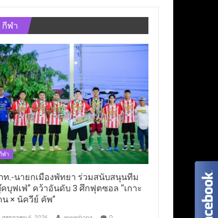
กีฬา
กีฬา
ภท.-นายกเมืองพัทยา ร่วมสนับสนุนทีม
ุ๊คบุฟเฟ่” คว้าอันดับ 3 ศึกฟุตซอล “เกาะ
าน × นัควีย์ คัพ”
กรกฎาคม 6, 2026
aneaphong
0