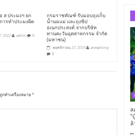
ือ ส.ประมงฯ ยก
กรมราชทัณฑ์ รับมอบถุงเก็บ
ขการทำประมงผิด
น้ำนมแม่ และถุงซิป
อเนกประสงค์ จากบริษัท
ทานตะวันอุตสาหกรรม จำกัด
7, 2022
admin
0
(มหาชน)
พฤศจิกายน 22, 2025
aneaphong
0
นถูกทำเครื่องหมาย
*
ส
“บ
ล้