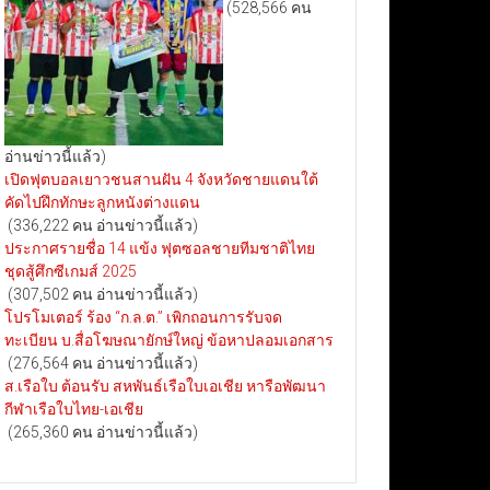
(528,566 คน
อ่านข่าวนี้แล้ว)
เปิดฟุตบอลเยาวชนสานฝัน 4 จังหวัดชายแดนใต้
คัดไปฝึกทักษะลูกหนังต่างแดน
(336,222 คน อ่านข่าวนี้แล้ว)
ประกาศรายชื่อ 14 แข้ง ฟุตซอลชายทีมชาติไทย
ชุดสู้ศึกซีเกมส์ 2025
(307,502 คน อ่านข่าวนี้แล้ว)
โปรโมเตอร์ ร้อง “ก.ล.ต.” เพิกถอนการรับจด
ทะเบียน บ.สื่อโฆษณายักษ์ใหญ่ ข้อหาปลอมเอกสาร
(276,564 คน อ่านข่าวนี้แล้ว)
ส.เรือใบ ต้อนรับ สหพันธ์เรือใบเอเชีย หารือพัฒนา
กีฬาเรือใบไทย-เอเชีย
(265,360 คน อ่านข่าวนี้แล้ว)