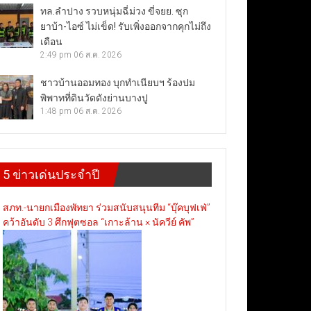
ทล.ลำปาง รวบหนุ่มฉี่ม่วง ขี่จยย. ซุก
ยาบ้า-ไอซ์ ไม่เข็ด! รับเพิ่งออกจากคุกไม่ถึง
เดือน
2:49 pm
06 ส.ค. 2026
ชาวบ้านออมทอง บุกทำเนียบฯ ร้องปม
พิพาทที่ดินวัดดังย่านบางปู
1:48 pm
06 ส.ค. 2026
5 ข่าวเด่นประจำปี
สภท.-นายกเมืองพัทยา ร่วมสนับสนุนทีม “บุ๊คบุฟเฟ่”
คว้าอันดับ 3 ศึกฟุตซอล “เกาะล้าน × นัควีย์ คัพ”