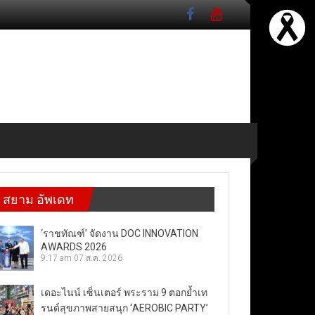
สยาม อัพเดท
‘ราชทัณฑ์’ จัดงาน DOC INNOVATION
AWARDS 2026
9:17 am
07 ส.ค. 2026
เดอะไนน์ เซ็นเตอร์ พระราม 9 ตอกย้ำเท
รนด์สุขภาพสายสนุก ‘AEROBIC PARTY’