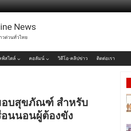
line News
่าวด่วนทั่วไทย
ลฟ์สไตล์
คอลัมน์
วิดีโอ-คลิปข่าว
ติดต่อเรา
บสุขภัณฑ์ สำหรับ
ือนนอนผู้ต้องขัง