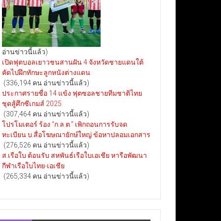
อ่านข่าวนี้แล้ว)
เปิดฟุตบอลเยาวชนสานฝัน 4 จังหวัดชายแดนใต้
คัดไปฝึกทักษะลูกหนังต่างแดน
(336,194 คน อ่านข่าวนี้แล้ว)
ประกาศรายชื่อ 14 แข้ง ฟุตซอลชายทีมชาติไทย
ชุดสู้ศึกซีเกมส์ 2025
(307,464 คน อ่านข่าวนี้แล้ว)
โปรโมเตอร์ ร้อง “ก.ล.ต.” เพิกถอนการรับจด
ทะเบียน บ.สื่อโฆษณายักษ์ใหญ่ ข้อหาปลอมเอกสาร
(276,526 คน อ่านข่าวนี้แล้ว)
ส.เรือใบ ต้อนรับ สหพันธ์เรือใบเอเชีย หารือพัฒนา
กีฬาเรือใบไทย-เอเชีย
(265,334 คน อ่านข่าวนี้แล้ว)