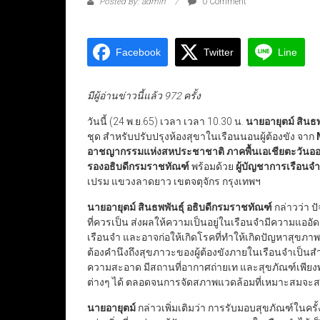
Posted By: admin
0 Comment
Facebook
Twitter
Line
มีผู้อ่านข่าวนี้แล้ว 972 ครั้ง
วันนี้ (24 พ.ย.65) เวลา เวลา 10.30 น.
นายอายุตม์ สินธพ
ชุด สำหรับปรับปรุงห้องสุขาในเรือนนอนผู้ต้องขัง จาก
อาชญากรรมแห่งสหประชาชาติ ภาคพื้นเอเชียตะวันออก
รองอธิบดีกรมราชทัณฑ์
พร้อมด้วย
ผู้บัญชาการเรือนจำ
เปรม แขวงลาดยาว เขตจตุจักร กรุงเทพฯ
นายอายุตม์ สินธพพันธุ์ อธิบดีกรมราชทัณฑ์
กล่าวว่า ป
ที่ควรเป็น ส่งผลให้ความเป็นอยู่ในเรือนจำมีความแ
เรือนจำ และอาจก่อให้เกิดโรคที่ทำให้เกิดปัญหาสุขภา
ต้องคำนึงถึงสุขภาวะของผู้ต้องขังภายในเรือนจำเป็นสำค
ความสะอาด มีสถานที่อากาศถ่ายเท และสุขภัณฑ์เพียงพ
ต่างๆ ได้ ตลอดจนการจัดสภาพแวดล้อมที่เหมาะสมจะสามา
นายอายุตม์
กล่าวเพิ่มเติมว่า การรับมอบสุขภัณฑ์ในครั