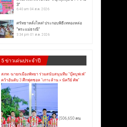
3”
6:40 am
04 ส.ค. 2026
ศรัทธาหลั่งไหล! ประกอบพิธีเททองหล่อ
“พระแม่ธรณี”
3:34 pm
01 ส.ค. 2026
5 ข่าวเด่นประจำปี
สภท.-นายกเมืองพัทยา ร่วมสนับสนุนทีม “บุ๊คบุฟเฟ่”
คว้าอันดับ 3 ศึกฟุตซอล “เกาะล้าน × นัควีย์ คัพ”
(506,650 คน