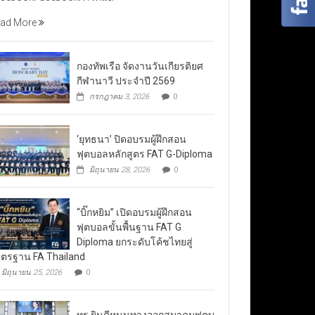
ad More
กองทัพเรือ จัดงานวันเกียรติยศ
กีฬานาวี ประจำปี 2569
กรกฎาคม 3, 2026
0
‘ยุทธนา’ ปิดอบรมผู้ฝึกสอน
ฟุตบอลหลักสูตร FAT G-Diploma
มิถุนายน 28, 2026
0
“บิ๊กหยิม” เปิดอบรมผู้ฝึกสอน
ฟุตบอลขั้นพื้นฐาน FAT G
Diploma ยกระดับโค้ชไทยสู่
ตรฐาน FA Thailand
มิถุนายน 25, 2026
0
ทรู ยินดีหนุนทางออกสมาคมฟุตบ