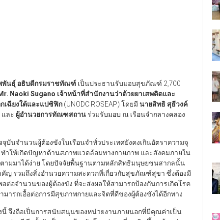
พันธุ์ อธิบดีกรมราชทัณฑ์
เป็นประธานรับมอบสุขภัณฑ์ 2,700
Mr. Naoki Sugano
เจ้าหน้าที่สำนักงานว่าด้วยยาเสพติดและ
เฉียงใต้และแปซิฟิก
(UNODC ROSEAP) โดยมี
นายสิทธิ สุธีวงค์
และ
ผู้อำนวยการทัณฑสถาน
ร่วมรับมอบ ณ เรือนจำกลางคลอง
ัจจุบันจำนวนผู้ต้องขังในเรือนจำทั่วประเทศยังคงเกินอัตราความจุ
ออัด ทำให้เกิดปัญหาด้านสภาพแวดล้อมทางกายภาพ และสังคมภายใน
พตามมาได้ง่าย โดยปัจจัยพื้นฐานตามหลักสิทธิมนุษยชนสากลนั้น
ัญ รวมถึงสิ่งอำนวยความสะดวกที่เกี่ยวกับสุขภัณฑ์สุขา ซึ่งต้องมี
อต่อจำนวนของผู้ต้องขัง ที่จะส่งผลให้สามารถป้องกันการเกิดโรค
รถเอื้อต่อการมีสุขภาพกายและจิตที่ดีของผู้ต้องขังได้อีกทาง
้งนี้ จึงถือเป็นการสนับสนุนของหน่วยงานภายนอกที่มีคุณค่าเป็น