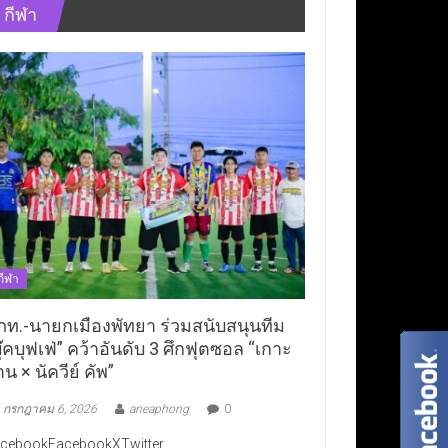
กีฬา
กีฬา
ภท.-นายกเมืองพัทยา ร่วมสนับสนุนทีม
ุ๊คบุฟเฟ่” คว้าอันดับ 3 ศึกฟุตซอล “เกาะ
าน × นัควีย์ คัพ”
กรกฎาคม 6, 2026
aneaphong
0
cebookFacebookXTwitter