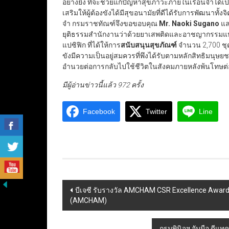
อย่างยิ่ง ที่จะช่วยแก้ปัญหาสุขภาวะภายในเรือนจำได้เป็นอ
เสริมให้ผู้ต้องขังได้มีสุขอนามัยที่ดีได้รับการพัฒนาท
จำ กรมราชทัณฑ์จึงขอขอบคุณ
Mr. Naoki Sugano
แล
ยุติธรรมสำนักงานว่าด้วยยาเสพติดและอาชญากรรมแห
แปซิฟิก ที่ได้ให้การ
สนับสนุนสุขภัณฑ์
จำนวน 2,700 ชุ
ขังมีความเป็นอยู่สมควรที่พึงได้รับตามหลักสิทธิมนุษยช
อำนวยต่อการกลับไปใช้ชีวิตในสังคมภายหลังพ้นโทษต่
มีผู้อ่านข่าวนี้แล้ว 972 ครั้ง
Facebook
Twitter
Line
Post
บีเจซี รับรางวัล AMCHAM CSR Excellence Award 
(AMCHAM)
navigation
กรมพินิจฯ จับมือ ดี