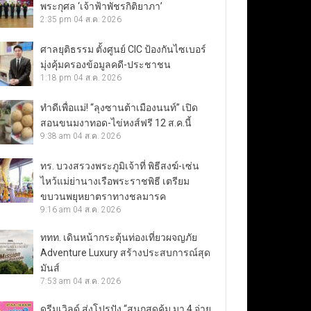
พระกุศล ‘เจ้าฟ้าพัชรกิติยาภา’
2:35 pm
04 ส.ค. 2026
ศาลยุติธรรม ตั้งศูนย์ CIC ป้องกันไซเบอร์
มุ่งคุ้มครองข้อมูลคดี-ประชาชน
1:18 pm
04 ส.ค. 2026
ทำดีเพื่อแม่! “ลุงซานต้าเมืองนนท์” เปิด
สอนขนมงาทอด-ไข่หงส์ฟรี 12 ส.ค.นี้
9:38 am
04 ส.ค. 2026
ทร. บวงสรวงพระภูมิเจ้าที่ พิธีสงฆ์-เซ่น
ไหว้แม่ย่านางเรือพระราชพิธี เตรียม
ขบวนพยุหยาตราทางชลมารค
9:16 am
04 ส.ค. 2026
ททท. เดินหน้ากระตุ้นท่องเที่ยวผจญภัย
Adventure Luxury สร้างประสบการณ์สุด
มันส์
7:53 am
04 ส.ค. 2026
ดรีมเวิลด์ ส่งโปรปัง “สนุกสุดคุ้ม มา 4 จ่าย