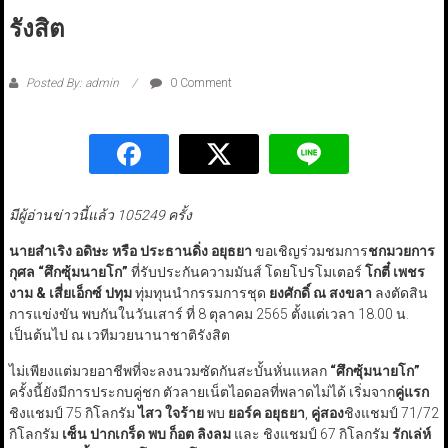
รังสิต
Posted By: admin
0 Comment
มีผู้อ่านข่าวนี้แล้ว 105249 ครั้ง
นายสำเริง อดิษะ หรือ ประธานดิ่ง อยุธยา
ขอเชิญร่วมชมการ
ชกมวยการ
กุศล
“
ศึกซุ้มนายโก
”
ที่รับประกันความมันส์ โดยโปรโมเตอร์
โกตี๋ เพชร
งาม
&
เสี่ยเอ็กซ์ ปทุม
ทุ่มทุนนำกรรมการชุด
ยงศักดิ์ ณ สงขลา
ลงตัดสิน
การแข่งขัน พบกันในวันเสาร์ ที่ 8 ตุลาคม 2565 ตั้งแต่เวลา 18.00 น.
เป็นต้นไป ณ เวทีมวยนานาชาติรังสิต
ไม่เพียงแต่มวยอาชีพที่จะลงนวมซัดกันสะบั้นหั่นแหลก
“ศึกซุ้มนายโก”
ครั้งนี้ยังมีการประกบคู่ชก ตัวลายเน็ตไอดอลที่พลาดไม่ได้ เริ่มจาก
คู่แรก
ชิงแชมป์ 75 กิโลกรัม
ไสว ใจร้าย
พบ
ยอร์ค อยุธยา
,
คู่สอง
ชิงแชมป์ 71/72
กิโลกรัม
เซ็น ปากเกร็ด พบ ก็อต ลิงลม
และ ชิงแชมป์ 67 กิโลกรัม
รักเล่ห์