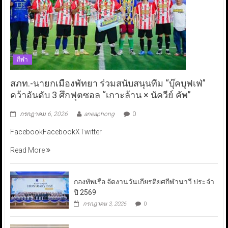
กีฬา
สภท.-นายกเมืองพัทยา ร่วมสนับสนุนทีม “บุ๊คบุฟเฟ่”
คว้าอันดับ 3 ศึกฟุตซอล “เกาะล้าน × นัควีย์ คัพ”
กรกฎาคม 6, 2026
aneaphong
0
FacebookFacebookXTwitter
Read More
กองทัพเรือ จัดงานวันเกียรติยศกีฬานาวี ประจำ
ปี 2569
กรกฎาคม 3, 2026
0