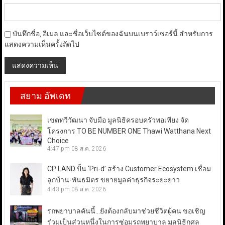
บันทึกชื่อ, อีเมล และชื่อเว็บไซต์ของฉันบนเบราว์เซอร์นี้ สำหรับการ
แสดงความเห็นครั้งถัดไป
สยาม อัพเดท
เขตทวีวัฒนา จับมือ มูลนิธิครอบครัวพอเพียง จัด
โครงการ TO BE NUMBER ONE Thawi Watthana Next
Choice
4:47 pm
08 ส.ค. 2026
CP LAND ปั้น ‘Pri-d’ สร้าง Customer Ecosystem เชื่อม
ลูกบ้าน-พันธมิตร ขยายมูลค่าธุรกิจระยะยาว
4:43 pm
08 ส.ค. 2026
รถพยาบาลคันนี้…ยังต้องกลับมาช่วยชีวิตผู้คน ขอเชิญ
ร่วมเป็นส่วนหนึ่งในการซ่อมรถพยาบาล มูลนิธิกุศล