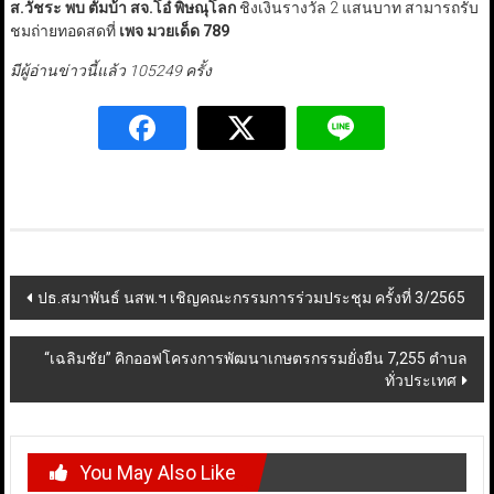
ส.วัชระ พบ ตั้มบ้า สจ.โอ๋ พิษณุโลก
ชิงเงินรางวัล 2 แสนบาท สามารถรับ
ชมถ่ายทอดสดที่
เพจ มวยเด็ด 789
มีผู้อ่านข่าวนี้แล้ว 105249 ครั้ง
Post
ปธ.สมาพันธ์ นสพ.ฯ เชิญคณะกรรมการร่วมประชุม ครั้งที่ 3/2565
navigation
“เฉลิมชัย” คิกออฟโครงการพัฒนาเกษตรกรรมยั่งยืน 7,255 ตำบล
ทั่วประเทศ
You May Also Like