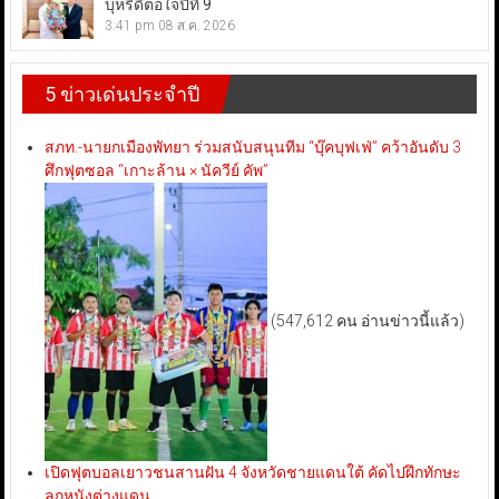
บุหรี่ดีต่อใจปีที่ 9
3:41 pm
08 ส.ค. 2026
5 ข่าวเด่นประจำปี
สภท.-นายกเมืองพัทยา ร่วมสนับสนุนทีม “บุ๊คบุฟเฟ่” คว้าอันดับ 3
ศึกฟุตซอล “เกาะล้าน × นัควีย์ คัพ”
(547,612 คน อ่านข่าวนี้แล้ว)
เปิดฟุตบอลเยาวชนสานฝัน 4 จังหวัดชายแดนใต้ คัดไปฝึกทักษะ
ลูกหนังต่างแดน