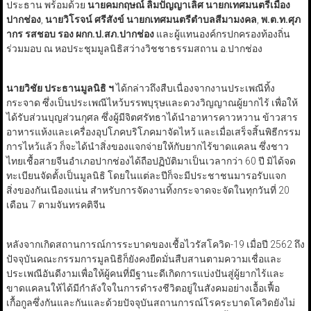
ประธาน พร้อมด้วย
นายคมกฤษณ์ ลิ้มปัญญาเลิศ
นายกเทศมนตรีเมือง
ปากช่อง
,
นายวิโรจน์ ศรีสังข์
นายกเทศมนตรีตำบลสีมามงคล
,
พ.ต.ท.ศุภ
ากร รสชอบ
รอง ผกก.ป.สภ.ปากช่อง
และผู้แทนองค์กรปกครองท้องถิ่น
ร่วมมอบ ณ หอประชุมมูลนิธิสว่างวิชชาธรรมสถาน อ.ปากช่อง
นายวิชัย ประธานมูลนิธิ ฯ
ได้กล่าวถึงสืบเนื่องจากงานประเพณีทิ้ง
กระจาด ซึ่งเป็นประเพณีไหว้บรรพบุรุษและดวงวิญญาณผู้ยากไร้ เพื่อให้
ได้รับส่วนบุญส่วนกุศล ซึ่งผู้มีจิตศรัทธาได้นำอาหารคาวหวาน ข้าวสาร
อาหารแห้งและเครื่องอุปโภคบริโภคมาจัดไหว้ และเมื่อเสร็จสิ้นพิธีกรรม
การไหว้แล้ว ก็จะได้นำสิ่งของแจกจ่ายให้กับยากไร้ขาดแคลน ซึ่งชาว
ไทยเชื้อสายจีนอำเภอปากช่องได้ถือปฏิบัติมาเป็นเวลากว่า 60 ปี มิได้จด
ทะเบียนจัดตั้งเป็นมูลนิธิ โดยในแต่ละปีก็จะมีประชาชนมารอรับแจก
สิ่งของกันเนืองแน่น สำหรับการจัดงานทิ้งกระจาดจะจัดในทุกวันที่ 20
เดือน 7 ตามจันทรคติจีน
หลังจากเกิดสถานการณ์การระบาดของเชื้อไวรัสโควิด-19 เมื่อปี 2562 ถึง
ปัจจุบันคณะกรรมการมูลนิธิก็ยังคงยืดมั่นสืบสานตามความเชื่อและ
ประเพณีอันดีงามเพื่อให้ผู้คนที่มีฐานะดีเกิดการแบ่งปันสู่ผู้ยากไร้และ
ขาดแคลนให้ได้มีกำลังใจในการดำรงชีวิตอยู่ในสังคมอย่างเอื้อเฟื้อ
เกื้อกูลซึ่งกันและกันและด้วยปัจจุบันสถานการณ์โรคระบาดโควิดยังไม่