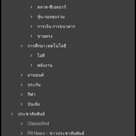
ตลาด-ซีเอสอาร์
หุ้น-กองทุนรวม
การเงิน การธนาคาร
ขายตรง
การศึกษา เทคโนโลยี
ไอที
พลังงาน
ยานยนต์
ประกัน
กีฬา
บันเทิง
ประชาสัมพันธ์
Classicfind
PR News – ข่าวประชาสัมพันธ์