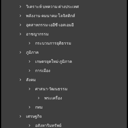
วิเคราะห์ บทความ ต่างประเทศ
พลังงาน-คมนาคม-โลจิสติกส์
อุตสาหกรรม-เออีซี-เอสเอมอี
อาชญากรรม
กระบวนการยุติธรรม
ภูมิภาค
เกษตรยุคใหม่-ภูมิภาค
การเมือง
สังคม
ศาสนา-วัฒนธรรม
พระเครื่อง
กทม
เศรษฐกิจ
อสังหาริมทรัพย์