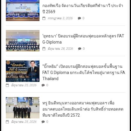
กองทัพเรือ จัดงานวันเกียรติยศกีฬานาวี ประจำ
ปี 2569
กรกฎาคม 3, 2026
0
‘ยุทธนา’ ปิดอบรมผู้ฝึกสอนฟุตบอลหลักสูตร FAT
G-Diploma
มิถุนายน 28, 2026
0
“บิ๊กหยิม” เปิดอบรมผู้ฝึกสอนฟุตบอลขั้นพื้นฐาน
FAT G Diploma ยกระดับโค้ชไทยสู่มาตรฐาน FA
Thailand
มิถุนายน 25, 2026
0
ทรู ยินดีหนุนทางออกสมาคมฟุตบอลฯ เพื่อ
อนาคตบอลไทยเดินหน้าต่อ รับสิทธิ์ถ่ายทอดสด
ทีมชาติไทยถึงปี 2572
มิถุนายน 25, 2026
0