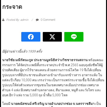
กระจาด
Posted By: admin
0 Comment
มีผู้อ่านข่าวนี้แล้ว 1939 ครั้ง
นายวิชัย มณีรัตนะกูล ประธานมูลนิธิสว่างวิชชาธรรมสถาน
พร้อมคณะ
กรรมการ ได้จัดประเพณีทิ้งกระจาดประจำปี พ.ศ.2565 มอบถุงยังชีพให้ผู้
ป่วยติดเตียง ผู้ยากไร้ขาดแคลน ด้วยสถานการณ์โควิด-19 จึงได้เปลี่ยน
รูปแบบจากที่มีประชาชนเดินทางเข้ามารับแจกข้าวสาร อาหารแห้ง ใน
แต่ละปี เกือบ 10,000 คน เกรงว่าจะเป็นการแพร่กระจายเชื้อ จึงได้เปลี่ยน
รูปแบบให้ส่งตัวแทนจากชุมชนในเขตเทศบาลเมืองปากช่อง เทศบาล
ตำบล 4 แห่ง มีเทศบาลตำบลกลางดง, สีมามงคล, หมูสี และวังไทร และ
อบต.อีก 9 แห่ง รวม 5,000 ถุง น้ำดื่ม 5,000 โหล
โดยมี
นายคณัสชนม์ ศรีเจริญ
นายอำเภอปากช่อง
จ.นครราชสีมา
เป็น