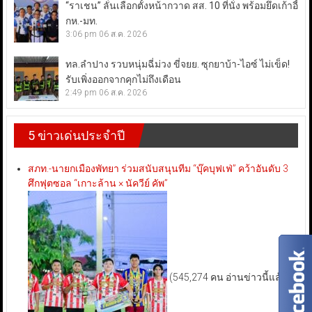
“ราเชน” ลั่นเลือกตั้งหน้ากวาด สส. 10 ที่นั่ง พร้อมยึดเก้าอี้
กห.-มท.
3:06 pm
06 ส.ค. 2026
ทล.ลำปาง รวบหนุ่มฉี่ม่วง ขี่จยย. ซุกยาบ้า-ไอซ์ ไม่เข็ด!
รับเพิ่งออกจากคุกไม่ถึงเดือน
2:49 pm
06 ส.ค. 2026
5 ข่าวเด่นประจำปี
สภท.-นายกเมืองพัทยา ร่วมสนับสนุนทีม “บุ๊คบุฟเฟ่” คว้าอันดับ 3
ศึกฟุตซอล “เกาะล้าน × นัควีย์ คัพ”
(545,274 คน อ่านข่าวนี้แล้ว)