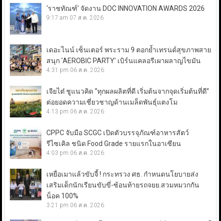
‘ราชทัณฑ์’ จัดงาน DOC INNOVATION AWARDS 2026
9:17 am
07 ส.ค. 2026
เดอะไนน์ เซ็นเตอร์ พระราม 9 ตอกย้ำเทรนด์สุขภาพสาย
สนุก ‘AEROBIC PARTY’ เบิร์นแคลอรีเผาผลาญไขมัน
4:31 pm
06 ส.ค. 2026
เจียไต๋ ชูแนวคิด “ทุกผลผลิตที่ดี เริ่มต้นจากจุดเริ่มต้นที่ดี”
ต่อยอดความเชี่ยวชาญด้านเมล็ดพันธุ์แตงโม
4:13 pm
06 ส.ค. 2026
CPPC จับมือ SCGC เปิดตัวบรรจุภัณฑ์อาหารสัตว์
รีไซเคิล ชนิด Food Grade รายแรกในอาเซียน
4:03 pm
06 ส.ค. 2026
เหยื่อเมาแล้วขับจี้ ! กระทรวง ศธ. กำหนดนโยบายส่ง
เสริมเด็กนักเรียนขับขี่-ซ้อนท้ายรถจยย.สวมหมวกกัน
น็อค 100%
3:21 pm
06 ส.ค. 2026