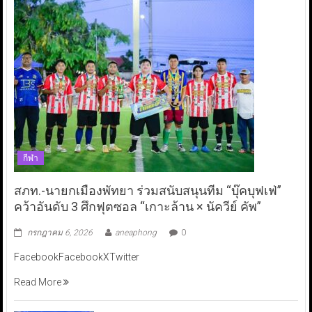
กีฬา
สภท.-นายกเมืองพัทยา ร่วมสนับสนุนทีม “บุ๊คบุฟเฟ่”
คว้าอันดับ 3 ศึกฟุตซอล “เกาะล้าน × นัควีย์ คัพ”
กรกฎาคม 6, 2026
aneaphong
0
FacebookFacebookXTwitter
Read More