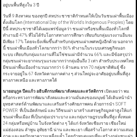
อยู่บนพื้นที่สูงใน 3 ปี
วันที่ 9 สิงหาคม ของทุกปี สหประชาชาติกำหนดให้เป็นวันชนเผ่าพื้นเมือง
ดั้งเดิมโลก (International Day of the World’s Indigenous Peoples) โดย
ปีนี้ สหประชาชาติได้เผยแพร่ข้อมูลว่า ชนเผ่าหรือชนพื้นเมืองทั่วโลกที่
ทำงานมี 47% ที่ไม่ได้รับโอกาสทางการศึกษา เทียบกับกลุ่มแรงงานอื่นจะ
มีเพียง 17% โดยจะยิ่งเพิ่มขึ้นสำหรับกลุ่มชนเผ่าเพศหญิงอีกด้วย นอกจาก
นี้ ชนเผ่าพื้นเมืองทั่วโลกมากกว่า 86% ทำงานในระบบเศรษฐกิจนอก
ระบบ เทียบกับกลุ่มแรงงานที่ไม่ใช่ชนเผ่ามีจำนวน 66% และมีข้อสรุปว่า
กลุ่มชนเผ่าจะยากจนรุนแรงมากกว่ากลุ่มอื่นถึง 3 เท่า สำหรับประเทศไทย
มีชนเผ่าพื้นเมืองจำนวนมากกว่า 6 ล้านคน จาก 70 กลุ่มชาติพันธุ์ ซึ่ง
กระจายอยู่ใน 67 จังหวัดตามภาคต่าง ๆ ส่วนใหญ่จะอาศัยอยู่บนพื้นที่สูง
ทางภาคเหนือ และทางภาคใต้
นายอนุกูล ปีดแก้ว อธิบดีกรมพัฒนาสังคมและสวัสดิการ
เปิดเผยว่า พม.
หรือกระทรวงการพัฒนาสังคมและความมั่นคงของมนุษย์ ได้เดินหน้านำ
ยุทธศาสตร์ด้านพัฒนาและเสริมสร้างศักยภาพคน ด้วยการนำ SOFT
POWER ที่เป็นอัตลักษณ์ และวิถีชนเผ่า มาสร้างเศรษฐกิจมูลค่าสูงให้แก่
ชนเผ่าพื้นเมือง ที่เป็นกลุ่มเปราะบาง และกลุ่มราษฎรบนพื้นที่สูง ทั้งหมด
24 กลุ่มหรือหมู่บ้าน ในจังหวัดต่าง ๆ ได้แก่ จังหวัดเชียงราย เชียงใหม่
แม่ฮ่องสอน ลำพูน อุทัยธานี น่าน และพะเยา เพื่อสร้างโอกาส ความเสมอ
ภาค และลดปัญหาความเหลื่อมล้ำ โดยกำหนดแผนที่จะสร้างกลุ่มชนเผ่า