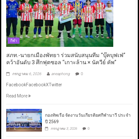
กีฬา
สภท.-นายกเมืองพัทยา ร่วมสนับสนุนทีม “บุ๊คบุฟเฟ่”
คว้าอันดับ 3 ศึกฟุตซอล “เกาะล้าน × นัควีย์ คัพ”
กรกฎาคม 6, 2026
aneaphong
0
FacebookFacebookXTwitter
Read More
กองทัพเรือ จัดงานวันเกียรติยศกีฬานาวี ประจำ
ปี 2569
กรกฎาคม 3, 2026
0