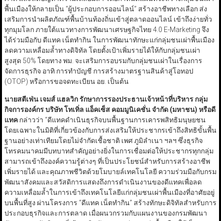
พื้นเมืองให้กลายเป็น “ผู้ประกอบการออนไลน์” สร้างอาชีพทางเลือก ส่ง
เสริมการนำผลิตภัณฑ์พื้นบ้านท้องถิ่นเข้าสู่ตลาดออนไลน์ เข้าถึงง่ายทั่ว
ทุกมุมโลก ภายใต้แนวทางการพัฒนาเศรษฐกิจไทย 4.0 E-Marketing จึง
ได้ร่วมมือกับ ดีแทค เน็ตทำกิน ในการพัฒนาทักษะแก่กลุ่มชนเผ่าพื้นเมือง
ลดความเหลื่อมล้ำทางดิจิทัล โดยตั้งเป้าเพิ่มรายได้ให้กับกลุ่มชนเผ่า
สูงสุด 50% โดยทาง พม. จะเสริมการอบรมกับกลุ่มชนเผ่าในเรื่องการ
จัดการธุรกิจ อาทิ การทำบัญชี การสร้างมาตรฐานสินค้าสู่โอทอป
(OTOP) หรือการขอจดทะเบียน อย. เป็นต้น
นายสตีเฟ่น เจมส์ แฮลวิก รักษาการรองประธานเจ้าหน้าที่บริหาร กลุ่ม
กิจการองค์กร บริษัท โทเทิ่ล แอ็คเซ็ส คอมมูนิเคชั่น จำกัด (มหาชน) หรือดี
แทค
กล่าวว่า “ดีแทคดำเนินธุรกิจบนพื้นฐานการเคารพสิทธิมนุษยชน
โดยเฉพาะในมิติที่เกี่ยวข้องกับการส่งเสริมให้ประชากรเข้าถึงสิทธิขั้นพื้น
ฐานอย่างเท่าเทียมโดยไม่จำกัดเชื้อชาติ เพศ ภูมิลำเนา ฯลฯ ซึ่งธุรกิจ
โทรคมนาคมมีบทบาทสำคัญอย่างยิ่งในการเชื่อมต่อให้ประชากรทุกกลุ่ม
สามารถเข้าถึงองค์ความรู้ต่างๆ ที่เป็นประโยชน์สำหรับการสร้างอาชีพ
เพิ่มรายได้ และคุณภาพชีวิตด้วยโมบายล์เทคโนโลยี ความร่วมมือกับกรม
พัฒนาสังคมและสวัสดิการแสดงถึงการดำเนินงานของดีแทคเพื่อลด
ความเหลื่อมล้ำในการเข้าถึงเทคโนโลยีแก่กลุ่มชนเผ่าพื้นเมืองที่อาศัยอยู่
บนพื้นที่สูง ผ่านโครงการ “ดีแทค เน็ตทำกิน” สร้างทักษะดิจิทัลสำหรับการ
ประกอบธุรกิจและการตลาด เมื่อผนวกรวมกับแผนงานของกรมพัฒนา