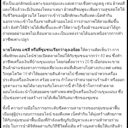
ซึ่งเป็นเอกลักษณ์เฉพาะของกลุ่มและแฝงความเชื่อทางมูเตลู เช่น ผ้าทอสี
แดงใช้แล้วจะมีเงินทองไหลมาเทมา ผ้าทอสีชมพูจะเพิ่มความสุขสดใสให้
กับชีวิตของผู้สวมใส่ โดยการเข้าร่วมฝึกทักษะกับดีแทค เน็ตทำกิน
นอกจากจะเข้าใจเรื่องขายสินค้าออนไลน์ การถ่ายภาพให้สวยเพิ่มขึ้น
แล้ว ยังทำให้มีรายได้เพิ่มขึ้นและทำให้ความรู้เรื่องผ้าของชนเผ่าได้ถูก
ถ่ายทอดผ่านเพจไม่เลือนหาย และเป็นแหล่งรายได้นอกเหนือจากการทำ
อาชีพเพาะปลูก
นายโสภณ แซ่ลี หรือที่ชุมชนเรียกว่าลุงเอจ้อย
ให้ความคิดเห็นว่า การ
เพิ่มทักษะออนไลน์ช่วยเปิดตลาดใหม่ให้กับชุมชนมากกว่า 40 คน ซึ่งทำ
อาชีพเครื่องเงินที่บ้านขุนแม่บง โดยก่อตั้งมาราว 20 ปี เมื่อก่อนจะขาย
สินค้าผ่านช่องทางการท่องเที่ยวและคนที่เดินทางไปต่างประเทศ แต่พอ
วิกฤตโควิด-19 ทำให้ยอดขายสินค้าหายไป ซึ่งพยายามนำพวกเครื่อง
ประดับเครื่องเงินพวก สร้อย แหวน กำไลมาจำหน่ายผ่านร้านค้า หรือออก
บูธตามงาน พอได้มาอบรมกับโครงการนี้ ทำให้เข้าใจการทำตลาด
ออนไลน์และนำไปต่อยอดขายทำเพจเฟซบุ๊กเครื่องเงินบ้านขุนแม่บง ซึ่ง
เป็นช่องทางช่วยสร้างรายได้เพิ่มให้กับสมาชิกของชุมชน
ทั้งนี้ ความร่วมมือในการยกระดับขีดความสามารถของกลุ่มชนเผ่าพื้น
เมืองสู่ผู้ประกอบการออนไลน์ ของดีแทค เน็ตทำกิน ได้มุ่งสร้างศักยภาพ
ให้กับกลุ่มชนเผ่าพื้นเมืองที่กำลังเผชิญกับปัญหาและความท้าทายร่วม
สมัย ในการนำดิจิทัลผสานกับวิถีชีวิตดั้งเดิม สร้างมูลค่าเพิ่มให้แก่สินค้า