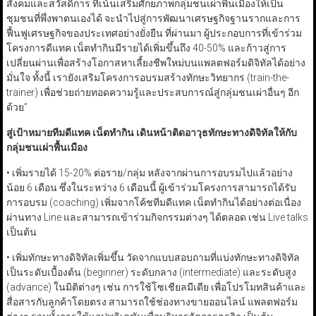
สังคมและสวัสดิการ ที่เน้นเสริมศักยภาพกลุ่มชนเผ่าพื้นเมืองให้เป็น
ชุมชนที่พึ่งพาตนเองได้ จะนำไปสู่การพัฒนาเศรษฐกิจฐานรากและการ
ฟื้นฟูเศรษฐกิจของประเทศอย่างยั่งยืน ที่ผ่านมา ผู้ประกอบการที่เข้าร่วม
โครงการดีแทค เน็ตทำกินมีรายได้เพิ่มขึ้นถึง 40-50% และก้าวสู่การ
เปลี่ยนผ่านเพื่อสร้างโอกาสหาเลี้ยงชีพใหม่บนแพลตฟอร์มดิจิทัลได้อย่าง
มั่นใจ ทั้งนี้ เรายังเสริมโครงการอบรมสร้างทักษะวิทยากร (train-the-
trainer) เพื่อช่วยถ่ายทอดความรู้และประสบการณ์สู่กลุ่มชนเผ่าอื่นๆ อีก
ด้วย”
สู่เป้าหมายทีมดีแทค เน็ตทำกิน เดินหน้าติดอาวุธทักษะทางดิจิทัลให้กับ
กลุ่มชนเผ่าพื้นเมือง
• เพิ่มรายได้ 15-20% ต่อราย/กลุ่ม หลังจากผ่านการอบรมไปแล้วอย่าง
น้อย 6 เดือน ซึ่งในระหว่าง 6 เดือนนี้ ผู้เข้าร่วมโครงการสามารถได้รับ
การอบรม (coaching) เพิ่มจากโค้ชทีมดีแทค เน็ตทำกินได้อย่างต่อเนื่อง
ผ่านทาง Line และสามารถเข้าร่วมกิจกรรมต่างๆ ได้ตลอด เช่น Live talks
เป็นต้น
• เพิ่มทักษะทางดิจิทัลเพิ่มขึ้น วัดจากแบบสอบถามที่แบ่งทักษะทางดิจิทัล
เป็นระดับเบื้องต้น (beginner) ระดับกลาง (intermediate) และระดับสูง
(advance) ในมิติต่างๆ เช่น การใช้โซเชียลมีเดีย เพื่อโปรโมทสินค้าและ
สื่อสารกับลูกค้าโดยตรง สามารถใช้ช่องทางขายออนไลน์ แพลตฟอร์ม