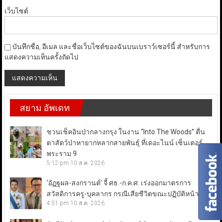
เว็บไซต์
บันทึกชื่อ, อีเมล และชื่อเว็บไซต์ของฉันบนเบราว์เซอร์นี้ สำหรับการ
แสดงความเห็นครั้งถัดไป
สยาม อัพเดท
ชวนเช็คอินป่ากลางกรุง ในงาน “Into The Woods” ตื่น
ตาสัตว์ป่าหายากหลากสายพันธุ์ ที่เดอะไนน์ เซ็นเตอร์
พระราม 9
5:12 pm
10 ส.ค. 2026
‘อัฏฐผล-สงกรานต์’ จี้ ศธ.-ก.ค.ศ. เร่งออกมาตรการ
สวัสดิการครู-บุคลากร กรณีเสียชีวิตขณะปฏิบัติหน้าที่
4:51 pm
10 ส.ค. 2026