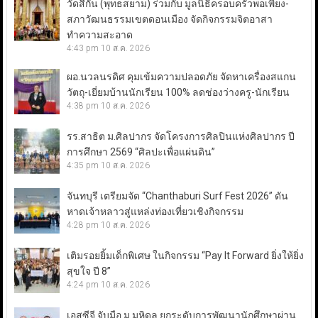
วัดสีกัน (พุทธสยาม) ร่วมกับ มูลนิธิครอบครัวพอเพียง-
สภาวัฒนธรรมเขตดอนเมือง จัดกิจกรรมจิตอาสา
ทำความสะอาด
4:43 pm
10 ส.ค. 2026
ผอ.นวลนรดิศ คุมเข้มความปลอดภัย จัดหาเครื่องสแกน
วัตถุ-เยี่ยมบ้านนักเรียน 100% ลดช่องว่างครู-นักเรียน
4:38 pm
10 ส.ค. 2026
รร.สาธิต ม.ศิลปากร จัดโครงการศิลปินแห่งศิลปากร ปี
การศึกษา 2569 “ศิลปะเพื่อแผ่นดิน”
4:35 pm
10 ส.ค. 2026
จันทบุรี เตรียมจัด “Chanthaburi Surf Fest 2026” ดัน
หาดเจ้าหลาวสู่แหล่งท่องเที่ยวเชิงกิจกรรม
4:28 pm
10 ส.ค. 2026
เติมรอยยิ้มเด็กพิเศษ ในกิจกรรม “Pay It Forward ยิ่งให้ยิ่ง
สุขใจ ปี 8”
4:24 pm
10 ส.ค. 2026
เอสซีจี จับมือ ม.มหิดล ยกระดับการพัฒนานักศึกษาผ่าน