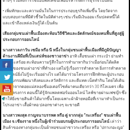
ต่างๆ รวมทั้งการใช้แอปพลิเคชันเพื่อบริหารจัดการธุรกิจ เป็นต้น
• เพิ่มทักษะและความมั่นใจในการประกอบธุรกิจเพิ่มขึ้น โดยวัดจาก
แบบสอบถามที่มีตัวชี้วัดในมิติต่างๆ เช่น เริ่มมีเงินออม เริ่มปลดหนี้ได้
และเข้าถึงแหล่งเงินกู้ได้ เป็นต้น
เสียงกลุ่มชนเผ่าพื้นเมืองสะท้อนวิถีชีวิตและอัตลักษณ์ของคนพื้นที่สูงสู่ผู้
ประกอบการออนไลน์
นางสาวลภาวัน เซมือ หรือ นี หนึ่งในกลุ่มชนเผ่าพื้นเมืองที่มีภูมิปัญญา
ด้านงานฝีมือที่เป็นเสน่ห์ของชาวอาข่า
อาทิ เสื้อชนเผ่า กระเป๋า ย่ามทำ
มือ และสร้อย สะท้อนความรู้สึกในการทำมาหากินว่าเมื่อก่อนได้ผลิต
สินค้าของชนเผ่าอาข่าที่ทำเอง แต่ไม่รู้เรื่องการทำตลาด ยิ่งการทำตลาด
ออนไลน์ยิ่งไม่รู้จะเริ่มอย่างไร แต่ได้มาร่วมโครงการฝึกทักษะผู้ประกอบ
การกับกรมพัฒนาสังคมและสวัสดิการ และดีแทค เน็ตทำกิน โดยได้เดิน
ทางมาจากดอยแม่สลองขี่มอเตอร์ไซค์มาคนเดียวกว่า 30 กิโลเมตร เพื่อ
ร่วมโครงการ ตอนนี้ได้รู้จักแพลตฟอร์มออนไลน์ ไลฟ์ขายผ่านเฟซบุ๊ก ซึ่ง
ทำให้ยิ่งขายสินค้าได้มากขึ้นโดยเฉพาะผ้าฝ้ายทอมือที่เรามาทำเป็นกระ
โปรงอาข่า เสื้อผ้าทอ ปลอกขาต่างๆ จะขายดี
นางสาวพงสุต กาญจนาบรรพต หรือ ตู่ จากกลุ่ม
“
กะเหรี่ยง
”
ชนเผ่าพื้น
เมือง จ.เชียงราย หนึ่งในผู้เข้าร่วมอบรมผู้ประกอบการออนไลน์
เล่าว่า
สินค้าของทางกลุ่มจะเป็นผ้าทอชนเผ่าชาวกะเหรี่ยง หรือ “ปกาเกอะญอ”