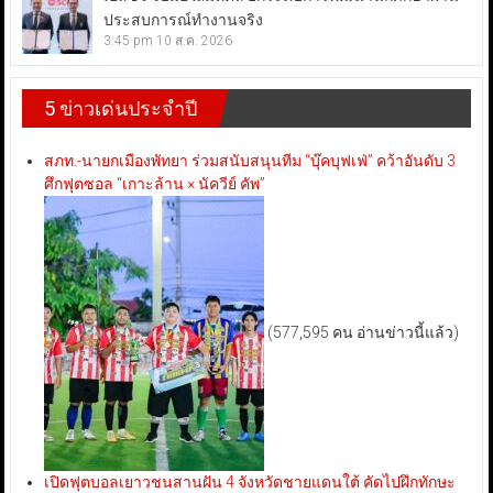
ประสบการณ์ทำงานจริง
3:45 pm
10 ส.ค. 2026
5 ข่าวเด่นประจำปี
สภท.-นายกเมืองพัทยา ร่วมสนับสนุนทีม “บุ๊คบุฟเฟ่” คว้าอันดับ 3
ศึกฟุตซอล “เกาะล้าน × นัควีย์ คัพ”
(577,595 คน อ่านข่าวนี้แล้ว)
เปิดฟุตบอลเยาวชนสานฝัน 4 จังหวัดชายแดนใต้ คัดไปฝึกทักษะ