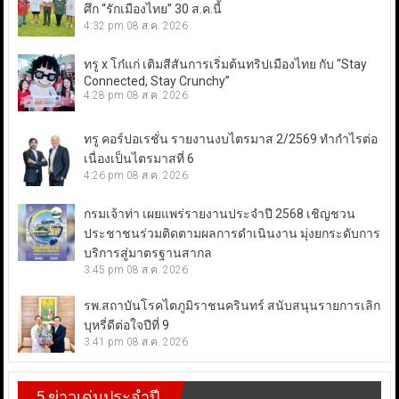
ศึก “รักเมืองไทย” 30 ส.ค.นี้
4:32 pm
08 ส.ค. 2026
ทรู x โก๋แก่ เติมสีสันการเริ่มต้นทริปเมืองไทย กับ “Stay
Connected, Stay Crunchy”
4:28 pm
08 ส.ค. 2026
ทรู คอร์ปอเรชั่น รายงานงบไตรมาส 2/2569 ทำกำไรต่อ
เนื่องเป็นไตรมาสที่ 6
4:26 pm
08 ส.ค. 2026
กรมเจ้าท่า เผยแพร่รายงานประจำปี 2568 เชิญชวน
ประชาชนร่วมติดตามผลการดำเนินงาน มุ่งยกระดับการ
บริการสู่มาตรฐานสากล
3:45 pm
08 ส.ค. 2026
รพ.สถาบันโรคไตภูมิราชนครินทร์ สนับสนุนรายการเลิก
บุหรี่ดีต่อใจปีที่ 9
3:41 pm
08 ส.ค. 2026
5 ข่าวเด่นประจำปี