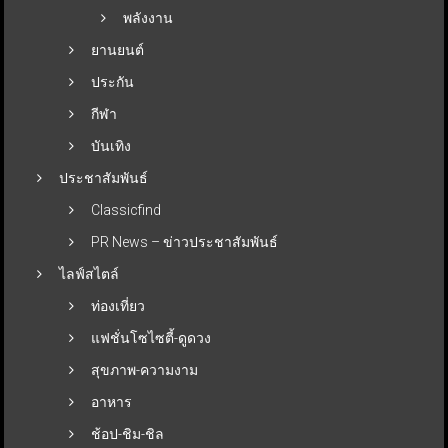
พลังงาน
ยานยนต์
ประกัน
กีฬา
บันเทิง
ประชาสัมพันธ์
Classicfind
PR News – ข่าวประชาสัมพันธ์
ไลฟ์สไตล์
ท่องเที่ยว
แฟชั่นโซไซตี้-ดูดวง
สุขภาพ-ความงาม
อาหาร
ช้อป-ชิม-ชิล