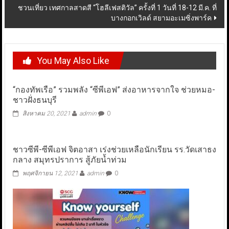
ชวนเที่ยว เทศกาลสาดสี “โฮลีเฟสติวัล” ครั้งที่ 1 วันที่ 18-12 มี.ค. ที่
บางกอกเวิลด์ สยามอะเมซิ่งพาร์ค
You May Also Like
“กองทัพเรือ” รวมพลัง “ซีพีเอฟ” ส่งอาหารจากใจ ช่วยหมอ-
ชาวฝั่งธนบุรี
สิงหาคม 20, 2021
admin
0
ชาวซีพี-ซีพีเอฟ จิตอาสา เร่งช่วยเหลือนักเรียน รร.วัดเสาธง
กลาง สมุทรปราการ สู้ภัยน้ำท่วม
พฤศจิกายน 12, 2021
admin
0