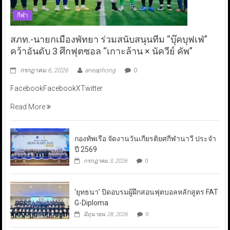
กีฬา
สภท.-นายกเมืองพัทยา ร่วมสนับสนุนทีม “บุ๊คบุฟเฟ่”
คว้าอันดับ 3 ศึกฟุตซอล “เกาะล้าน × นัควีย์ คัพ”
กรกฎาคม 6, 2026
aneaphong
0
FacebookFacebookXTwitter
Read More
กองทัพเรือ จัดงานวันเกียรติยศกีฬานาวี ประจำ
ปี 2569
กรกฎาคม 3, 2026
0
‘ยุทธนา’ ปิดอบรมผู้ฝึกสอนฟุตบอลหลักสูตร FAT
G-Diploma
มิถุนายน 28, 2026
0