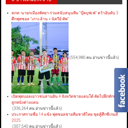
สภท.-นายกเมืองพัทยา ร่วมสนับสนุนทีม “บุ๊คบุฟเฟ่” คว้าอันดับ 3
ศึกฟุตซอล “เกาะล้าน × นัควีย์ คัพ”
(554,980 คน อ่านข่าวนี้แล้ว)
เปิดฟุตบอลเยาวชนสานฝัน 4 จังหวัดชายแดนใต้ คัดไปฝึกทักษะ
ลูกหนังต่างแดน
(336,264 คน อ่านข่าวนี้แล้ว)
ประกาศรายชื่อ 14 แข้ง ฟุตซอลชายทีมชาติไทย ชุดสู้ศึกซีเกมส์
2025
(307,540 คน อ่านข่าวนี้แล้ว)