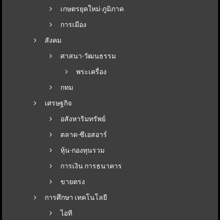
เกษตรยุคใหม่-ภูมิภาค
การเมือง
สังคม
ศาสนา-วัฒนธรรม
พระเครื่อง
กทม
เศรษฐกิจ
อสังหาริมทรัพย์
ตลาด-ซีเอสอาร์
หุ้น-กองทุนรวม
การเงิน การธนาคาร
ขายตรง
การศึกษา เทคโนโลยี
ไอที