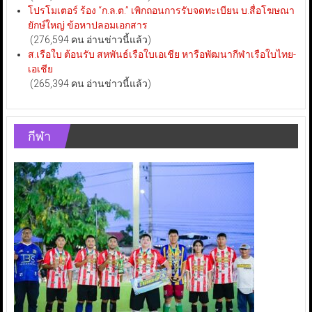
โปรโมเตอร์ ร้อง “ก.ล.ต.” เพิกถอนการรับจดทะเบียน บ.สื่อโฆษณา
ยักษ์ใหญ่ ข้อหาปลอมเอกสาร
(276,594 คน อ่านข่าวนี้แล้ว)
ส.เรือใบ ต้อนรับ สหพันธ์เรือใบเอเชีย หารือพัฒนากีฬาเรือใบไทย-
เอเชีย
(265,394 คน อ่านข่าวนี้แล้ว)
กีฬา