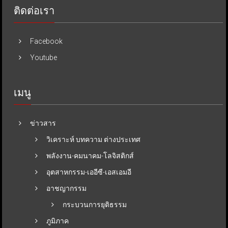
ติดต่อเรา
Facebook
Youtube
เมนู
ข่าวสาร
วิเคราะห์ บทความ ต่างประเทศ
พลังงาน-คมนาคม-โลจิสติกส์
อุตสาหกรรม-เออีซี-เอสเอมอี
อาชญากรรม
กระบวนการยุติธรรม
ภูมิภาค