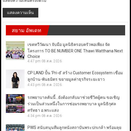
แสดงความเห็นครั้งถัดไป
สยาม อัพเดท
เขตทวีวัฒนา จับมือ มูลนิธิครอบครัวพอเพียง จัด
โครงการ TO BE NUMBER ONE Thawi Watthana Next
Choice
4:47 pm
08 ส.ค. 2026
CP LAND ปั้น ‘Pri-d’ สร้าง Customer Ecosystem เชื่อม
ลูกบ้าน-พันธมิตร ขยายมูลค่าธุรกิจระยะยาว
4:43 pm
08 ส.ค. 2026
รถพยาบาลคันนี้…ยังต้องกลับมาช่วยชีวิตผู้คน ขอเชิญ
ร่วมเป็นส่วนหนึ่งในการซ่อมรถพยาบาล มูลนิธิกุศล
ศรัทธา อ.พระแสง
4:34 pm
08 ส.ค. 2026
PWS สนับสนุนทีมลูกหนังสถาบันพระปกเกล้า พร้อมลุย