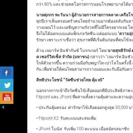
กว่า 80% และช่วยลดโอกาสการนอนโรงพยาบาลได้มากกว่
นายศุภกร พะวันนา ผู้อำนวยการสายการตลาด เครือ
ทุกปีเราเห็นครอบครัวคนไทยจำนวนมากต้องสลับกันลางาน
วางแผนไว้ และเผชิญความกังวลที่ไม่มีใครอยากเจอ โดย
จึงไม่ได้ออกแบบแค่แพ็กเกจวัคซีน แต่ออกแบบ
‘
ความอุ่
รักษา เพราะเราเชื่อว่า สุขภาพที่ดีเริ่มต้นก่อนที่คนไ
ด้าน เจมาร์ท อินชัวรันซ์ โบรกเกอร์ โดย
นายสุทธิรักษ์ 
ค เซอร์วิสเซ็ส จำกัด (มหาชน)
กล่าวว่า “เจมาร์ท อินชั
ใกล้ตัวมากขึ้น ความร่วมมือกับพญาไท-เปาโลในครั้งนี
กัน เพื่อช่วยให้คนไทยสามารถวางแผนและรับมือกับความ
สิทธิประโยชน์
“
วัคซีนช่วยไทย คุ้ม x
5”
นอกจากการเข้าถึงวัคซีนไข้เลือดออกที่มีประสิทธิภ
Fitpoint และ JPoint ที่ผสานทั้งความคุ้มค่าและความอ
• ประกันคุ้มครอง: ค่ารักษาไข้เลือดออกสูงสุด 30,000 
• Fitpoint X2: รับคะแนนสะสมเพิ่ม
• JPoint โบนัส: รับเพิ่ม 100 คะแนน เมื่อสมัครสมาชิก