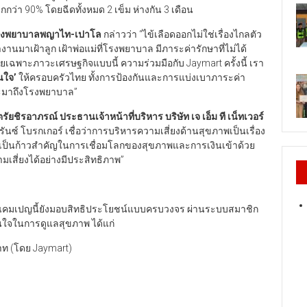
า 90% โดยฉีดทั้งหมด 2 เข็ม ห่างกัน 3 เดือน
โรงพยาบาลพญาไท-เปาโล
กล่าวว่า “ไข้เลือดออกไม่ใช่เรื่องไกลตัว
มาเฝ้าลูก เฝ้าพ่อแม่ที่โรงพยาบาล มีภาระค่ารักษาที่ไม่ได้
เฉพาะภาวะเศรษฐกิจแบบนี้ ความร่วมมือกับ Jaymart ครั้งนี้ เรา
นใจ’
ให้ครอบครัวไทย ทั้งการป้องกันและการแบ่งเบาภาระค่า
ข้จะมาถึงโรงพยาบาล”
ตรัยชิรอาภรณ์ ประธานเจ้าหน้าที่บริหาร บริษัท เจ เอ็ม ที เน็ทเวอร์
วรันซ์ โบรกเกอร์ เชื่อว่าการบริหารความเสี่ยงด้านสุขภาพเป็นเรื่อง
้ เป็นก้าวสำคัญในการเชื่อมโลกของสุขภาพและการเงินเข้าด้วย
เสี่ยงได้อย่างมีประสิทธิภาพ”
าพ แคมเปญนี้ยังมอบสิทธิประโยชน์แบบครบวงจร ผ่านระบบสมาชิก
ุ่นใจในการดูแลสุขภาพ ได้แก่
บาท (โดย Jaymart)