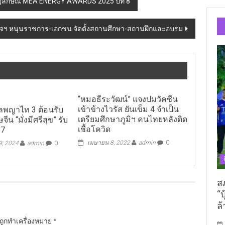
ญลักษณ์ MEA ENERGY AWARDS 2025 ปีที่ 8
ิจฯ หนุนราชการ-เอกชน จัดตั้งสถานศึกษา-สถานฝึกและอบรม
“หมอธีระวัฒน์” แจงปมวัคซีน
เข้าข้างไวรัส ยันเข็ม 4 จำเป็น
พญาไท 3 ต้อนรับ
เตรียมศึกษาภูมิฯ คนไทยหลังติด
ีน “มั่งมีศรีสุข” รับ
เชื้อโควิด
67
เมษายน 8, 2022
admin
0
 9, 2024
admin
0
ส
“บ
ล้
นถูกทำเครื่องหมาย
*