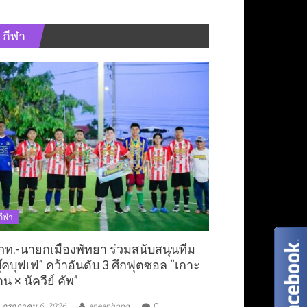
กีฬา
กีฬา
ภท.-นายกเมืองพัทยา ร่วมสนับสนุนทีม
ุ๊คบุฟเฟ่” คว้าอันดับ 3 ศึกฟุตซอล “เกาะ
าน × นัควีย์ คัพ”
กรกฎาคม 6, 2026
aneaphong
0