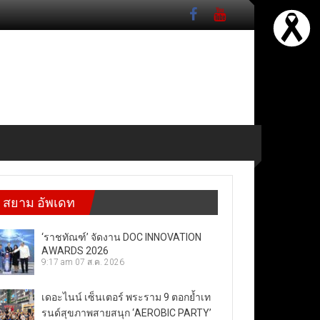
สยาม อัพเดท
‘ราชทัณฑ์’ จัดงาน DOC INNOVATION
AWARDS 2026
9:17 am
07 ส.ค. 2026
เดอะไนน์ เซ็นเตอร์ พระราม 9 ตอกย้ำเท
รนด์สุขภาพสายสนุก ‘AEROBIC PARTY’