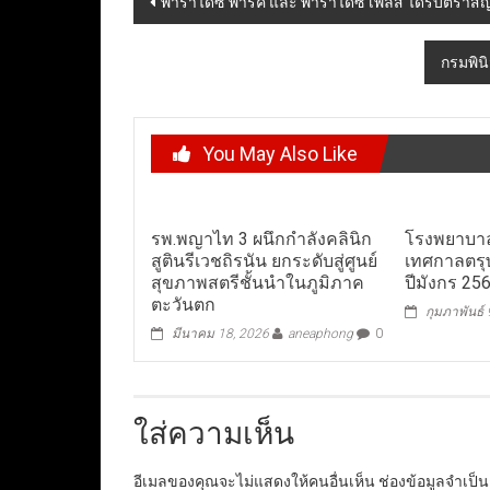
พาราไดซ์ พาร์ค และ พาราไดซ์ เพลส ได้รับตราสั
navigation
กรมพิน
You May Also Like
รพ.พญาไท 3 ผนึกกำลังคลินิก
โรงพยาบาล
สูตินรีเวชถิรนัน ยกระดับสู่ศูนย์
เทศกาลตรุษจ
สุขภาพสตรีชั้นนำในภูมิภาค
ปีมังกร 25
ตะวันตก
กุมภาพันธ์
มีนาคม 18, 2026
aneaphong
0
ใส่ความเห็น
อีเมลของคุณจะไม่แสดงให้คนอื่นเห็น
ช่องข้อมูลจำเป็