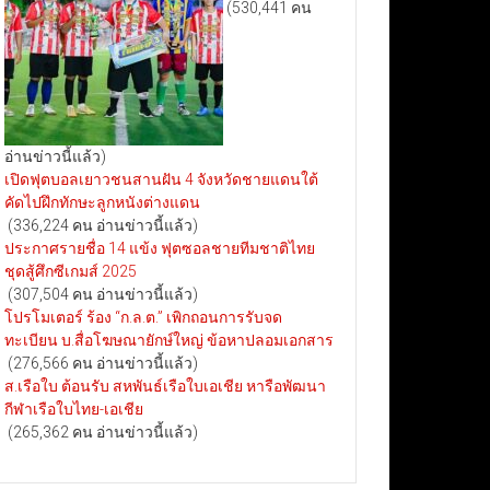
(530,441 คน
อ่านข่าวนี้แล้ว)
เปิดฟุตบอลเยาวชนสานฝัน 4 จังหวัดชายแดนใต้
คัดไปฝึกทักษะลูกหนังต่างแดน
(336,224 คน อ่านข่าวนี้แล้ว)
ประกาศรายชื่อ 14 แข้ง ฟุตซอลชายทีมชาติไทย
ชุดสู้ศึกซีเกมส์ 2025
(307,504 คน อ่านข่าวนี้แล้ว)
โปรโมเตอร์ ร้อง “ก.ล.ต.” เพิกถอนการรับจด
ทะเบียน บ.สื่อโฆษณายักษ์ใหญ่ ข้อหาปลอมเอกสาร
(276,566 คน อ่านข่าวนี้แล้ว)
ส.เรือใบ ต้อนรับ สหพันธ์เรือใบเอเชีย หารือพัฒนา
กีฬาเรือใบไทย-เอเชีย
(265,362 คน อ่านข่าวนี้แล้ว)