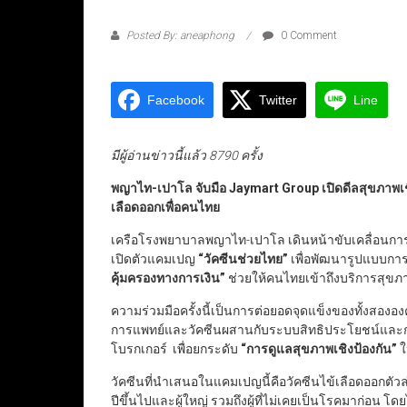
Posted By: aneaphong
0 Comment
Facebook
Twitter
Line
มีผู้อ่านข่าวนี้แล้ว 8790 ครั้ง
พญาไท-เปาโล จับมือ Jaymart Group
เปิดดีลสุขภาพเช
เลือดออกเพื่อคนไทย
เครือโรงพยาบาลพญาไท-เปาโล เดินหน้าขับเคลื่อนการ
เปิดตัวแคมเปญ
“
วัคซีนช่วยไทย
”
เพื่อพัฒนารูปแบบกา
คุ้มครองทางการเงิน
”
ช่วยให้คนไทยเข้าถึงบริการสุขภาพ
ความร่วมมือครั้งนี้เป็นการต่อยอดจุดแข็งของทั้งส
การแพทย์และวัคซีนผสานกับระบบสิทธิประโยชน์และการ
โบรกเกอร์ เพื่อยกระดับ
“
การดูแลสุขภาพเชิงป้องกัน
”
ใ
วัคซีนที่นำเสนอในแคมเปญนี้คือวัคซีนไข้เลือดออกตัวล่
ปีขึ้นไปและผู้ใหญ่ รวมถึงผู้ที่ไม่เคยเป็นโรคมาก่อน โด