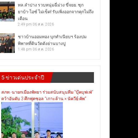
ทล.ลำปาง รวบหนุ่มฉี่ม่วง ขี่จยย. ซุก
ยาบ้า-ไอซ์ ไม่เข็ด! รับเพิ่งออกจากคุกไม่ถึง
เดือน
2:49 pm
06 ส.ค. 2026
ชาวบ้านออมทอง บุกทำเนียบฯ ร้องปม
พิพาทที่ดินวัดดังย่านบางปู
1:48 pm
06 ส.ค. 2026
5 ข่าวเด่นประจำปี
สภท.-นายกเมืองพัทยา ร่วมสนับสนุนทีม “บุ๊คบุฟเฟ่”
คว้าอันดับ 3 ศึกฟุตซอล “เกาะล้าน × นัควีย์ คัพ”