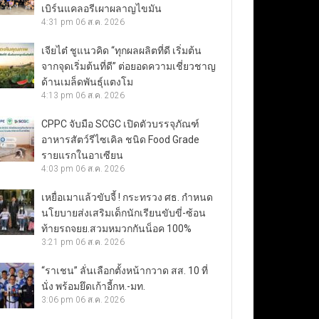
เบิร์นแคลอรีเผาผลาญไขมัน
4:31 pm
06 ส.ค. 2026
เจียไต๋ ชูแนวคิด “ทุกผลผลิตที่ดี เริ่มต้น
จากจุดเริ่มต้นที่ดี” ต่อยอดความเชี่ยวชาญ
ด้านเมล็ดพันธุ์แตงโม
4:13 pm
06 ส.ค. 2026
CPPC จับมือ SCGC เปิดตัวบรรจุภัณฑ์
อาหารสัตว์รีไซเคิล ชนิด Food Grade
รายแรกในอาเซียน
4:03 pm
06 ส.ค. 2026
เหยื่อเมาแล้วขับจี้ ! กระทรวง ศธ. กำหนด
นโยบายส่งเสริมเด็กนักเรียนขับขี่-ซ้อน
ท้ายรถจยย.สวมหมวกกันน็อค 100%
3:21 pm
06 ส.ค. 2026
“ราเชน” ลั่นเลือกตั้งหน้ากวาด สส. 10 ที่
นั่ง พร้อมยึดเก้าอี้กห.-มท.
3:06 pm
06 ส.ค. 2026