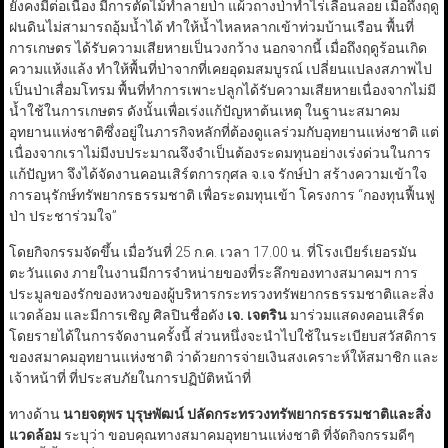
ยังคงมีต่อเนื่อง มีการตัดไม้ทำลายป่า แผ้วถางป่าทำไร่เลื่อนลอย เมื่อถึงฤดู
ฝนดินไม่สามารถอุ้มน้ำได้ ทำให้น้ำไหลหลากเข้าท่วมบ้านเรือน พื้นที่
การเกษตร ได้รับความเสียหายเป็นวงกว้าง นอกจากนี้ เมื่อถึงฤดูร้อนเกิด
ความแห้งแล้ง ทำให้พื้นที่ป่าจากที่เคยอุดมสมบูรณ์ เปลี่ยนแปลงสภาพไป
เป็นป่าเสื่อมโทรม พื้นที่ทำการเพาะปลูกได้รับความเสียหายเนื่องจากไม่มี
น้ำใช้ในการเกษตร ดังนั้นเพื่อเร่งแก้ปัญหาต้นเหตุ ในฐานะสมาคม
อุทยานแห่งชาติซึ่งอยู่ในภารกิจหลักที่ต้องดูแลร่วมกับอุทยานแห่งชาติ แต่
เนื่องจากเราไม่มีงบประมาณจึงจำเป็นต้องระดมทุนอย่างเร่งด่วนในการ
แก้ปัญหา จึงได้จัดงานคอนเสิร์ต​การกุศล จ.เจ รักษ์ป่า สร้างความเข้าใจ
การอนุรักษ์ทรัพยากรธรรมชาติ​ เพื่อระดมทุนเข้า โครงการ “กองทุนฟื้นฟู
ป่า ประชาร่วมใจ”
โดยกิจกรรมจัดขึ้น เมื่อวันที่ 25 ก.ค. เวลา 17.00 น. ที่โรงเบียร์เยอรมัน
ตะวันแดง ภายในงานมีการจำหน่ายของที่ระลึกของทางสมาคมฯ การ
ประมูลของรักของหวงของผู้บริหารกระทรวงทรัพยากรธรรมชาติและสิ่ง
แวดล้อม และมีการเชิญ ศิลปินชื่อดัง
เจ. เจตริน
มาร่วมแสดงคอนเสิร์ต​
โดยรายได้ในการจัดงานครั้งนี้ ส่วนหนึ่งจะนำไปใช้ในระเบียบสวัสดิการ
ของสมาคมอุทยานแห่งชาติ ว่าด้วยการจ่ายเงินสงเคราะห์ให้สมาชิก และ
เจ้าหน้าที่ ที่ประสบภัยในการปฏิบัติหน้าที่
ทางด้าน
นายจตุพร บุรุษพัฒน์ ปลัดกระทรวงทรัพยากรธรรมชาติและสิ่ง
แวดล้อม
ระบุว่า ขอบคุณทางสมาคมอุทยานแห่งชาติ ที่จัดกิจกรรมดีๆ