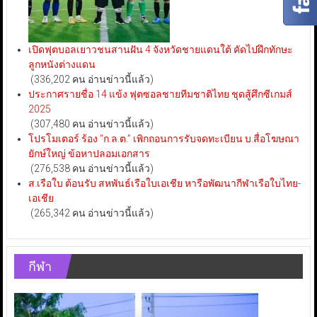
เปิดฟุตบอลเยาวชนสานฝัน 4 จังหวัดชายแดนใต้ คัดไปฝึกทักษะ
ลูกหนังต่างแดน
(336,202 คน อ่านข่าวนี้แล้ว)
ประกาศรายชื่อ 14 แข้ง ฟุตซอลชายทีมชาติไทย ชุดสู้ศึกซีเกมส์
2025
(307,480 คน อ่านข่าวนี้แล้ว)
โปรโมเตอร์ ร้อง “ก.ล.ต.” เพิกถอนการรับจดทะเบียน บ.สื่อโฆษณา
ยักษ์ใหญ่ ข้อหาปลอมเอกสาร
(276,538 คน อ่านข่าวนี้แล้ว)
ส.เรือใบ ต้อนรับ สหพันธ์เรือใบเอเชีย หารือพัฒนากีฬาเรือใบไทย-
เอเชีย
(265,342 คน อ่านข่าวนี้แล้ว)
กีฬา