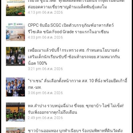
เจียไต๋ ชูแนวคิด “ทุกผลผลิตที่ดี เริ่มต้นจากจุดเริ่มต้นที่ดี”
ต่อยอดความเชี่ยวชาญด้านเมล็ดพันธุ์แตงโม
4:13 pm
06 ส.ค. 2026
CPPC จับมือ SCGC เปิดตัวบรรจุภัณฑ์อาหารสัตว์
รีไซเคิล ชนิด Food Grade รายแรกในอาเซียน
4:03 pm
06 ส.ค. 2026
เหยื่อเมาแล้วขับจี้ ! กระทรวง ศธ. กำหนดนโยบายส่ง
เสริมเด็กนักเรียนขับขี่-ซ้อนท้ายรถจยย.สวมหมวกกัน
น็อค 100%
3:21 pm
06 ส.ค. 2026
“ราเชน” ลั่นเลือกตั้งหน้ากวาด สส. 10 ที่นั่ง พร้อมยึดเก้าอี้
กห.-มท.
3:06 pm
06 ส.ค. 2026
ทล.ลำปาง รวบหนุ่มฉี่ม่วง ขี่จยย. ซุกยาบ้า-ไอซ์ ไม่เข็ด!
รับเพิ่งออกจากคุกไม่ถึงเดือน
2:49 pm
06 ส.ค. 2026
ชาวบ้านออมทอง บุกทำเนียบฯ ร้องปมพิพาทที่ดินวัดดัง