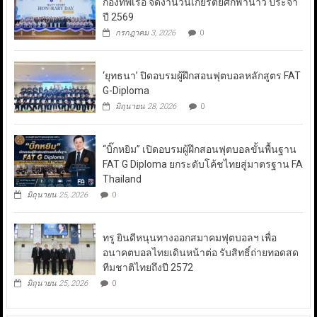
กองทัพเรือ จัดงานวันเกียรติยศกีฬานาวี ประจำ
ปี 2569
กรกฎาคม 3, 2026
0
‘ยุทธนา’ ปิดอบรมผู้ฝึกสอนฟุตบอลหลักสูตร FAT
G-Diploma
มิถุนายน 28, 2026
0
“บิ๊กหยิม” เปิดอบรมผู้ฝึกสอนฟุตบอลขั้นพื้นฐาน
FAT G Diploma ยกระดับโค้ชไทยสู่มาตรฐาน FA
Thailand
มิถุนายน 25, 2026
0
ทรู ยินดีหนุนทางออกสมาคมฟุตบอลฯ เพื่อ
อนาคตบอลไทยเดินหน้าต่อ รับสิทธิ์ถ่ายทอดสด
ทีมชาติไทยถึงปี 2572
มิถุนายน 25, 2026
0