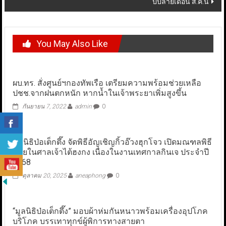
ปีปลายเดือน ส.ค.นี้
You May Also Like
ผบ.ทร. สั่งศูนย์ฯกองทัพเรือ เตรียมความพร้อมช่วยเหลือ
ปชช.จากฝนตกหนัก หากน้ำในเจ้าพระยาเพิ่มสูงขึ้น
กันยายน 7, 2022
admin
0
มูลนิธิป่อเต็กตึ๊ง จัดพิธีอัญเชิญกิ้วอ๊วงฮุกโจว เปิดมณฑลพิธี
ภายในศาลเจ้าไต้ฮงกง เนื่องในงานเทศกาลกินเจ ประจำปี
2568
ตุลาคม 20, 2025
aneaphong
0
“มูลนิธิป่อเต็กตึ๊ง” มอบผ้าห่มกันหนาวพร้อมเครื่องอุปโภค
บริโภค บรรเทาทุกข์ผู้พิการทางสายตา