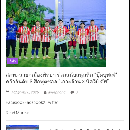
กีฬา
สภท.-นายกเมืองพัทยา ร่วมสนับสนุนทีม “บุ๊คบุฟเฟ่”
คว้าอันดับ 3 ศึกฟุตซอล “เกาะล้าน × นัควีย์ คัพ”
กรกฎาคม 6, 2026
aneaphong
0
FacebookFacebookXTwitter
Read More