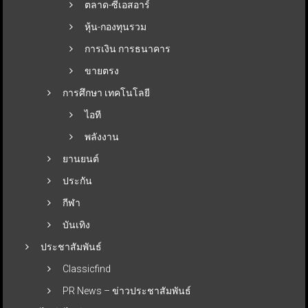
ตลาด-ซีเอสอาร์
หุ้น-กองทุนรวม
การเงิน การธนาคาร
ขายตรง
การศึกษา เทคโนโลยี
ไอที
พลังงาน
ยานยนต์
ประกัน
กีฬา
บันเทิง
ประชาสัมพันธ์
Classicfind
PR News – ข่าวประชาสัมพันธ์