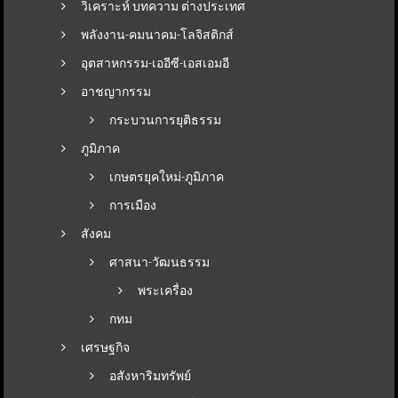
วิเคราะห์ บทความ ต่างประเทศ
พลังงาน-คมนาคม-โลจิสติกส์
อุตสาหกรรม-เออีซี-เอสเอมอี
อาชญากรรม
กระบวนการยุติธรรม
ภูมิภาค
เกษตรยุคใหม่-ภูมิภาค
การเมือง
สังคม
ศาสนา-วัฒนธรรม
พระเครื่อง
กทม
เศรษฐกิจ
อสังหาริมทรัพย์