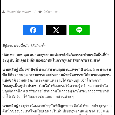
Posted By: admin
0 Comment
มีผู้อ่านข่าวนี้แล้ว 1540 ครั้ง
ปลัด ทส. ขอบคุณ สมาคมอุทยานแห่งชาติ จัดกิจกรรมช่วยเหลือพื้นที่ป่า
ระบุ นับเป็นจุดเริ่มต้นของเอกชนในการดูแลทรัพยากรธรรมชาติ
นายพสิษฐ์ เอี่ยวพานิชย์ นายกสมาคมอุทยานแห่งชาติ
พร้อมด้วย
นายธน
พัต ปิติวราธนกุล กรรมการและประธานฝ่ายจัดหารายได้สมาคมอุทยาน
แห่งชาติ
ร่วมกันจัดงานระดมทุนหารายได้สมทบทุนเข้าโครงการ
“กองทุนฟื้นฟูป่า ประชาร่วมใจ”
เพื่ออบรมให้ความรู้ สร้างความเข้าใจ
ปลูกจิตสำนึก ส่งเสริมการมีส่วนร่วมในการอนุรักษ์ทรัพยากรธรรมชาติ
ป่าไม้ สัตว์ป่า ให้กับเยาวชนและภาคส่วนต่าง ๆ
นายพสิษฐ์
ระบุว่า เนื่องจากปัจจุบันที่ปัญหาการตัดไม้ ทำลายป่า บุกรุกป่า
ต้นน้ำของประเทศไทยโดยเฉพาะในพื้นที่เขตอุทยานแห่งชาติ 155 แห่ง