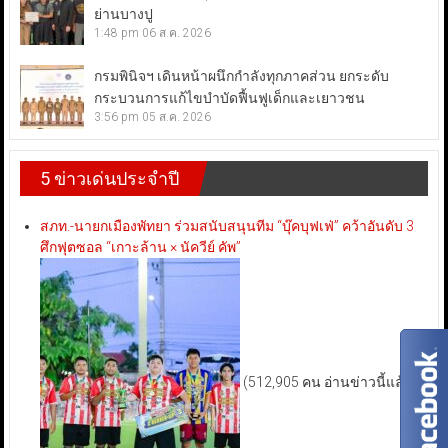
ย่านบางปู
1:48 pm
06 ส.ค. 2026
กรมพินิจฯ เดินหน้าผนึกกำลังทุกภาคส่วน ยกระดับ
กระบวนการแก้ไขบำบัดฟื้นฟูเด็กและเยาวชน
3:56 pm
05 ส.ค. 2026
5 ข่าวเด่นประจำปี
สภท.-นายกเมืองพัทยา ร่วมสนับสนุนทีม “บุ๊คบุฟเฟ่” คว้าอันดับ 3
ศึกฟุตซอล “เกาะล้าน × นัควีย์ คัพ”
(512,905 คน อ่านข่าวนี้แล้ว)