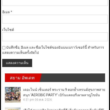
อีเมล
*
เว็บไซต์
บันทึกชื่อ, อีเมล และชื่อเว็บไซต์ของฉันบนเบราว์เซอร์นี้ สำหรับการ
แสดงความเห็นครั้งถัดไป
สยาม อัพเดท
เดอะไนน์ เซ็นเตอร์ พระราม 9 ตอกย้ำเทรนด์สุขภาพสาย
สนุก ‘AEROBIC PARTY’ เบิร์นแคลอรีเผาผลาญไขมัน
4:31 pm
06 ส.ค. 2026