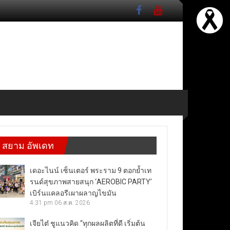
สยาม อัพเดท
เดอะไนน์ เซ็นเตอร์ พระราม 9 ตอกย้ำเท
รนด์สุขภาพสายสนุก ‘AEROBIC PARTY’
เบิร์นแคลอรีเผาผลาญไขมัน
4:31 pm
06 ส.ค. 2026
เจียไต๋ ชูแนวคิด “ทุกผลผลิตที่ดี เริ่มต้น