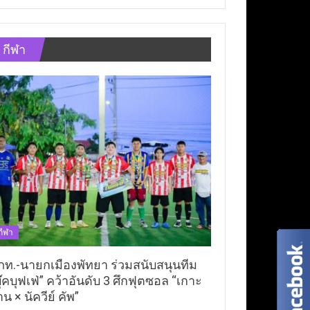
กีฬา
กีฬา
ภท.-นายกเมืองพัทยา ร่วมสนับสนุนทีม
ุ๊คบุฟเฟ่” คว้าอันดับ 3 ศึกฟุตซอล “เกาะ
าน × นัควีย์ คัพ”