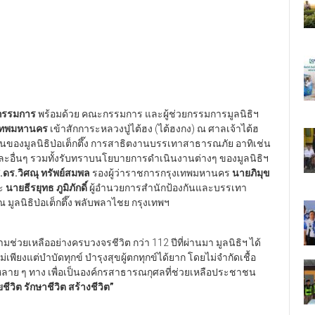
นกรรมการ
พร้อมด้วย คณะกรรมการ และผู้ช่วยกรรมการมูลนิธิฯ
ุงเทพมหานคร
เข้าสักการะหลวงปู่ไต้ฮง (ไต้ฮงกง) ณ ศาลเจ้าไต้ฮ
นงานของมูลนิธิป่อเต็กตึ๊ง การสาธิตงานบรรเทาสาธารณภัย อาทิเช่น
์ และอื่นๆ รวมทั้งรับทราบนโยบายการดำเนินงานต่างๆ ของมูลนิธิฯ
.ดร.วิศณุ ทรัพย์สมพล
รองผู้ว่าราชการกรุงเทพมหานคร
นายภิมุข
ละ
นายธีรยุทธ ภูมิภักดิ์
ผู้อำนวยการสำนักป้องกันและบรรเทา
ูลนิธิป่อเต็กตึ๊ง พลับพลาไชย กรุงเทพฯ
่วยเหลืออย่างครบวงจรชีวิต กว่า 112 ปีที่ผ่านมา มูลนิธิฯ ได้
ยงแต่บำบัดทุกข์ บำรุงสุขผู้ตกทุกข์ได้ยาก โดยไม่จำกัดเชื้อ
นหลาย ๆ ทาง เพื่อเป็นองค์กรสาธารณกุศลที่ช่วยเหลือประชาชน
วยชีวิต รักษาชีวิต สร้างชีวิต”