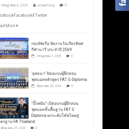
กรกฎาคม 6, 2026
aneaphong
0
cebookFacebookXTwitter
ad More
กองทัพเรือ จัดงานวันเกียรติยศ
กีฬานาวี ประจำปี 2569
กรกฎาคม 3, 2026
0
‘ยุทธนา’ ปิดอบรมผู้ฝึกสอน
ฟุตบอลหลักสูตร FAT G-Diploma
มิถุนายน 28, 2026
0
“บิ๊กหยิม” เปิดอบรมผู้ฝึกสอน
ฟุตบอลขั้นพื้นฐาน FAT G
Diploma ยกระดับโค้ชไทยสู่
ตรฐาน FA Thailand
มิถุนายน 25, 2026
0