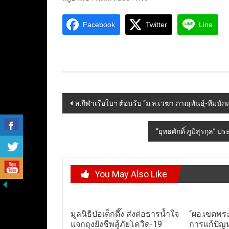
Facebook
Twitter
Line
Post
ส.กีฬาเรือใบฯ ต้อนรับ “ม.ล.เวฆา ภาณุพันธุ์-ทีมนัก
navigation
“ยุทธศักดิ์ ภูมิสุรกุล” 
You May Also Like
มูลนิธิป่อเต็กตึ๊ง ส่งต่อธารน้ำใจ
“ผอ.เขตพร
แจกถุงยังชีพสู้ภัยโควิด-19
การแก้ปัญ