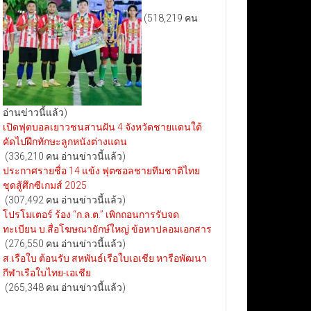
(518,219 คน
อ่านข่าวนี้แล้ว)
เปิดฟุตบอลเยาวชนสานฝัน 4 จังหวัดชายแดนใต้
คัดไปฝึกทักษะลูกหนังต่างแดน
(336,210 คน อ่านข่าวนี้แล้ว)
ประกาศรายชื่อ 14 แข้ง ฟุตซอลชายทีมชาติไทย
ชุดสู้ศึกซีเกมส์ 2025
(307,492 คน อ่านข่าวนี้แล้ว)
โปรโมเตอร์ ร้อง “ก.ล.ต.” เพิกถอนการรับจด
ทะเบียน บ.สื่อโฆษณายักษ์ใหญ่ ข้อหาปลอมเอกสาร
(276,550 คน อ่านข่าวนี้แล้ว)
ส.เรือใบ ต้อนรับ สหพันธ์เรือใบเอเชีย หารือพัฒนา
กีฬาเรือใบไทย-เอเชีย
(265,348 คน อ่านข่าวนี้แล้ว)