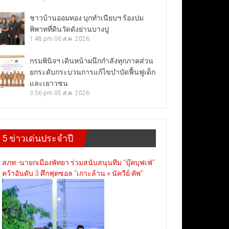
ชาวบ้านออมทอง บุกทำเนียบฯ ร้องปม
พิพาทที่ดินวัดดังย่านบางปู
1:48 pm
06 ส.ค. 2026
กรมพินิจฯ เดินหน้าผนึกกำลังทุกภาคส่วน
ยกระดับกระบวนการแก้ไขบำบัดฟื้นฟูเด็ก
และเยาวชน
3:56 pm
05 ส.ค. 2026
5 ข่าวเด่นประจำปี
สภท.-นายกเมืองพัทยา ร่วมสนับสนุนทีม “บุ๊คบุฟเฟ่”
คว้าอันดับ 3 ศึกฟุตซอล “เกาะล้าน × นัควีย์ คัพ”