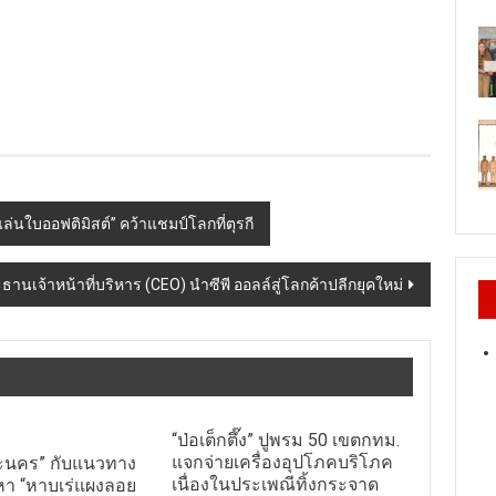
แล่นใบออฟติมิสต์” คว้าแชมป์โลกที่ตุรกี
ประธานเจ้าหน้าที่บริหาร (CEO) นำซีพี ออลล์สู่โลกค้าปลีกยุคใหม่
“ป่อเต็กตึ๊ง” ปูพรม 50 เขตกทม.
แจกจ่ายเครื่องอุปโภคบริโภค
ะนคร” กับแนวทาง
เนื่องในประเพณีทิ้งกระจาด
หา “หาบเร่แผงลอย