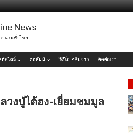
line News
่าวด่วนทั่วไทย
ลฟ์สไตล์
คอลัมน์
วิดีโอ-คลิปข่าว
ติดต่อเรา
ลวงปู่ไต้ฮง-เยี่ยมชมมูล