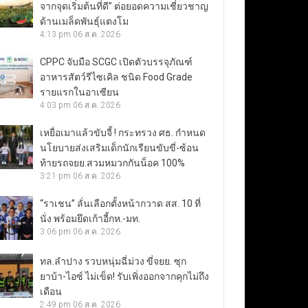
จากจุดเริ่มต้นที่ดี” ต่อยอดความเชี่ยวชาญ
ด้านเมล็ดพันธุ์แตงโม
4:13 pm
06 ส.ค. 2026
CPPC จับมือ SCGC เปิดตัวบรรจุภัณฑ์
อาหารสัตว์รีไซเคิล ชนิด Food Grade
รายแรกในอาเซียน
4:03 pm
06 ส.ค. 2026
เหยื่อเมาแล้วขับจี้ ! กระทรวง ศธ. กำหนด
นโยบายส่งเสริมเด็กนักเรียนขับขี่-ซ้อน
ท้ายรถจยย.สวมหมวกกันน็อค 100%
3:21 pm
06 ส.ค. 2026
“ราเชน” ลั่นเลือกตั้งหน้ากวาด สส. 10 ที่
นั่ง พร้อมยึดเก้าอี้กห.-มท.
3:06 pm
06 ส.ค. 2026
ทล.ลำปาง รวบหนุ่มฉี่ม่วง ขี่จยย. ซุก
ยาบ้า-ไอซ์ ไม่เข็ด! รับเพิ่งออกจากคุกไม่ถึง
เดือน
2:49 pm
06 ส.ค. 2026