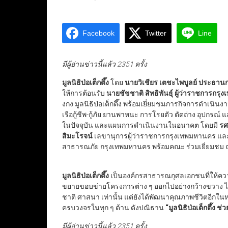
Facebook
Twitter
Line
มีผู้อ่านข่าวนี้แล้ว 2351 ครั้ง
มูลนิธิป่อเต็กตึ๊ง
โดย
นายวิเชียร เตชะไพบูลย์ ประธา
ให้การต้อนรับ
นายชัขชาติ สิทธิพันธุ์ ผู้ว่าราชการกร
งกง มูลนิธิป่อเต็กตึ๊ง พร้อมเยี่ยมชมภารกิจการดำเนิ
เรือกู้ชีพ-กู้ภัย ยานพาหนะ การโรยตัว ตัดถ่าง อุปกรณ
ในปัจจุบัน และแผนการดำเนินงานในอนาคต โดยมี
รศ
สิมะโรจน์
เลขานุการผู้ว่าราชการกรุงเทพมหานคร แ
สาธารณภัย กรุงเทพมหานคร พร้อมคณะ ร่วมเยี่ยมชม ณ ม
มูลนิธิป่อเต็กตึ๊ง
เป็นองค์กรสาธารณกุศลเอกชนที่ให้ความช
ขยายขอบข่ายโครงการต่าง ๆ ออกไปอย่างกว้างขวาง ไม่เพี
ชาติ ศาสนา เท่านั้น แต่ยังได้พัฒนาคุณภาพชีวิตอีกใ
ครบวงจรในทุก ๆ ด้าน ดังปณิธาน
“มูลนิธิป่อเต็กตึ๊ง ช่
มีผู้อ่านข่าวนี้แล้ว 2351 ครั้ง