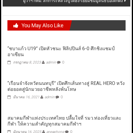
ผู้ว่าฯ กทม. สักการะหลวงปู่ไต้ฮง-เยี่ยมชมมูลนิธิป่อเต็กตึ๊ง
You May Also Like
“ชบาแก้ว U19” เปิดหัวชนะ ฟิลิปปินส์ 6-0 ศึกชิงแชมป์
อาเซียน
กรกฎาคม 8, 2023
admin
0
“เรือนจำจังหวัดนนทบุรี” เปิดศึกเส้นทางสู่ REAL HERO หวัง
ต่อยอดสู่นักมวยอาชีพหลังพ้นโทษ
มีนาคม 16, 2021
admin
0
สมาคมกีฬาแห่งประเทศไทย ปลื้มใจที่ รมว.ท่องเที่ยวและ
กีฬา ให้ความสำคัญทุกสมาคมกีฬาฯ
มิถุนายน 16, 2025
aneaphong
0