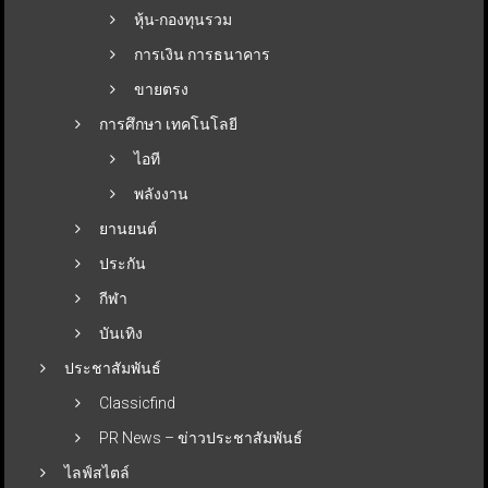
หุ้น-กองทุนรวม
การเงิน การธนาคาร
ขายตรง
การศึกษา เทคโนโลยี
ไอที
พลังงาน
ยานยนต์
ประกัน
กีฬา
บันเทิง
ประชาสัมพันธ์
Classicfind
PR News – ข่าวประชาสัมพันธ์
ไลฟ์สไตล์