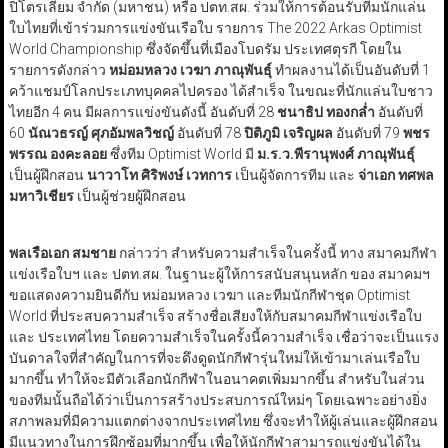
ปิโตรเลียม จำกัด (มหาชน) หรือ ปตท.สผ. ร่วมให้การต้อนรับทีมนักแล่น
ใบไทยที่เข้าร่วมการแข่งขันเรือใบ รายการ The 2022 Arkas Optimist
World Championship ซึ่งจัดขึ้นที่เมืองโบดรัม ประเทศตุรกี โดยใน
รายการดังกล่าว
หม่อมหลวง เวฆา ภาณุพันธุ์
ทำผลงานได้เป็นอันดับที่ 1
คว้าแชมป์โลกประเภทบุคคลไปครอง ได้สำเร็จ ในขณะที่นักแล่นใบชาว
ไทยอีก 4 คน มีผลการแข่งขันดังนี้ อันดับที่ 28
ชนาธิป ทองกล่ำ
อันดับที่
60
นัณวธรญ์ ศุภอัมพลวิชญ์
อันดับที่ 78
ปิติภูมิ เจริญผล
อันดับที่ 79
พชร
พรรณ องคะลอย
ซึ่งทีม Optimist World มี
ม.ร.ว.พีรานุพงศ์ ภาณุพันธุ์
เป็นผู้ฝึกสอน
นาวาโท ศิริพงษ์ เวทการ
เป็นผู้จัดการทีม และ
จ่าเอก ทศพล
มหาวิเชียร
เป็นผู้ช่วยผู้ฝึกสอน
พลเรือเอก สมชาย
กล่าวว่า สำหรับความสำเร็จในครั้งนี้ ทาง สมาคมกีฬา
แข่งเรือใบฯ และ ปตท.สผ. ในฐานะผู้ให้การสนับสนุนหลัก ของ สมาคมฯ
ขอแสดงความยินดีกับ หม่อมหลวง เวฆา และทีมนักกีฬาชุด Optimist
World ที่ประสบความสำเร็จ สร้างชื่อเสียงให้กับสมาคมกีฬาแข่งเรือใบ
และ ประเทศไทย โดยความสำเร็จในครั้งนี้ความสำเร็จ เชื่อว่าจะเป็นแรง
บันดาลใจที่สำคัญในการที่จะดึงดูดนักกีฬารุ่นใหม่ให้เข้ามาเล่นเรือใบ
มากขึ้น ทำให้จะมีตัวเลือกนักกีฬาในอนาคตเพิ่มมากขึ้น สำหรับในส่วน
ของทีมนั้นถือได้ว่าเป็นการสร้างประสบการณ์ใหม่ๆ โดยเฉพาะอย่างยิ่ง
สภาพลมที่มีความแตกต่างจากประเทศไทย ซึ่งจะทำให้ผู้เล่นและผู้ฝึกสอน
มีแนวทางในการฝึกซ้อมที่มากขึ้น เพื่อให้นักกีฬาสามารถแข่งขันได้ใน