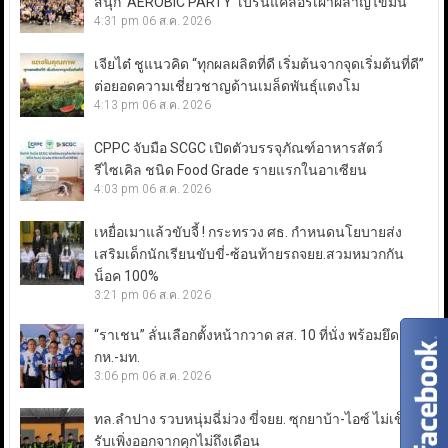
สนุก ‘AEROBIC PARTY’ เบิร์นแคลอรีเผาผลาญไขมัน
4:31 pm
06 ส.ค. 2026
เจียไต๋ ชูแนวคิด “ทุกผลผลิตที่ดี เริ่มต้นจากจุดเริ่มต้นที่ดี”
ต่อยอดความเชี่ยวชาญด้านเมล็ดพันธุ์แตงโม
4:13 pm
06 ส.ค. 2026
CPPC จับมือ SCGC เปิดตัวบรรจุภัณฑ์อาหารสัตว์
รีไซเคิล ชนิด Food Grade รายแรกในอาเซียน
4:03 pm
06 ส.ค. 2026
เหยื่อเมาแล้วขับจี้ ! กระทรวง ศธ. กำหนดนโยบายส่ง
เสริมเด็กนักเรียนขับขี่-ซ้อนท้ายรถจยย.สวมหมวกกัน
น็อค 100%
3:21 pm
06 ส.ค. 2026
“ราเชน” ลั่นเลือกตั้งหน้ากวาด สส. 10 ที่นั่ง พร้อมยึดเก้าอี้
กห.-มท.
3:06 pm
06 ส.ค. 2026
ทล.ลำปาง รวบหนุ่มฉี่ม่วง ขี่จยย. ซุกยาบ้า-ไอซ์ ไม่เข็ด!
รับเพิ่งออกจากคุกไม่ถึงเดือน