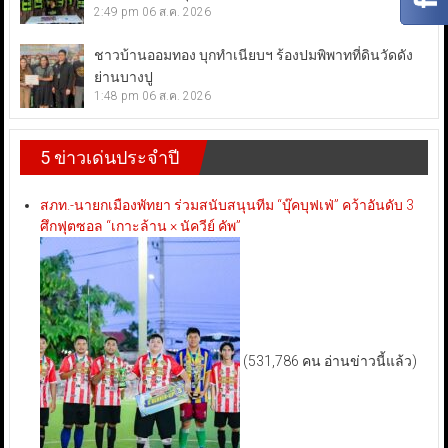
2:49 pm
06 ส.ค. 2026
ชาวบ้านออมทอง บุกทำเนียบฯ ร้องปมพิพาทที่ดินวัดดัง
ย่านบางปู
1:48 pm
06 ส.ค. 2026
5 ข่าวเด่นประจำปี
สภท.-นายกเมืองพัทยา ร่วมสนับสนุนทีม “บุ๊คบุฟเฟ่” คว้าอันดับ 3
ศึกฟุตซอล “เกาะล้าน × นัควีย์ คัพ”
(531,786 คน อ่านข่าวนี้แล้ว)