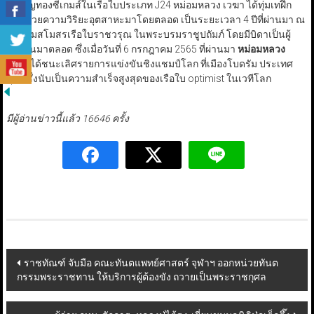
เหรียญทองซีเกมส์ในเรือใบประเภท J24 หม่อมหลวง เวฆา ได้ทุ่มเทฝึก
ซ้อมด้วยความวิริยะอุตสาหะมาโดยตลอด เป็นระยะเวลา 4 ปีที่ผ่านมา ณ
สมาคมสโมสรเรือใบราชวรุณ ในพระบรมราชูปถัมภ์ โดยมีบิดาเป็นผู้
ฝึกสอนมาตลอด ซึ่งเมื่อวันที่ 6 กรกฎาคม 2565 ที่ผ่านมา
หม่อมหลวง
เวฆา
ได้ชนะเลิศรายการแข่งขันชิงแชมป์โลก ที่เมืองโบดรัม ประเทศ
ตุรกี ซึ่งนับเป็นความสำเร็จสูงสุดของเรือใบ optimist ในเวทีโลก
มีผู้อ่านข่าวนี้แล้ว 16646 ครั้ง
Post
ราชทัณฑ์ จับมือ คณะทันตแพทย์ศาสตร์ จุฬาฯ ออกหน่วยทันต
กรรมพระราชทาน ให้บริการผู้ต้องขัง ถวายเป็นพระราชกุศล
navigation