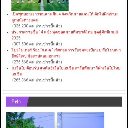
เปิดฟุตบอลเยาวชนสานฝัน 4 จังหวัดชายแดนใต้ คัดไปฝึกทักษะ
ลูกหนังต่างแดน
(336,230 คน อ่านข่าวนี้แล้ว)
ประกาศรายชื่อ 14 แข้ง ฟุตซอลชายทีมชาติไทย ชุดสู้ศึกซีเกมส์
2025
(307,506 คน อ่านข่าวนี้แล้ว)
โปรโมเตอร์ ร้อง “ก.ล.ต.” เพิกถอนการรับจดทะเบียน บ.สื่อโฆษณา
ยักษ์ใหญ่ ข้อหาปลอมเอกสาร
(276,568 คน อ่านข่าวนี้แล้ว)
ส.เรือใบ ต้อนรับ สหพันธ์เรือใบเอเชีย หารือพัฒนากีฬาเรือใบไทย-
เอเชีย
(265,366 คน อ่านข่าวนี้แล้ว)
กีฬา