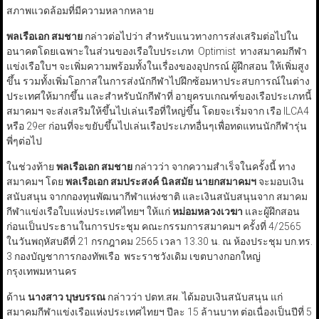
สภาพแวดล้อมที่มีความหลากหลาย
พลเรือเอก สมชาย
กล่าวต่อไปว่า สำหรับแนวทางการส่งเสริมต่อไปใน
อนาคตโดยเฉพาะในส่วนของเรือใบประเภท Optimist ทางสมาคมกีฬา
แข่งเรือใบฯ จะเพิ่มความพร้อมทั้งในเรื่องของอุปกรณ์ ผู้ฝึกสอน ให้เพิ่มสูง
ขึ้น รวมทั้งเพิ่มโอกาสในการส่งนักกีฬาไปฝึกซ้อมหาประสบการณ์ในต่าง
ประเทศให้มากขึ้น และสำหรับนักกีฬาที่ อายุครบเกณฑ์ของเรือประเภทนี้
สมาคมฯ จะส่งเสริมให้ขึ้นไปเล่นเรือที่ใหญ่ขึ้น โดยจะเริ่มจาก เรือ ILCA4
หรือ 29er ก่อนที่จะขยับขึ้นไปเล่นเรือประเภทอื่นๆเพื่อทดแทนนักกีฬารุ่น
พี่ๆต่อไป
ในช่วงท้าย
พลเรือเอก สมชาย
กล่าวว่า จากความสำเร็จในครั้งนี้ ทาง
สมาคมฯ โดย
พลเรือเอก สมประสงค์ นิลสมัย นายกสมาคมฯ
จะมอบเงิน
สนับสนุน จากกองทุนพัฒนากีฬาแห่งชาติ และเงินสนับสนุนจาก สมาคม
กีฬาแข่งเรือใบแห่งประเทศไทยฯ ให้แก่
หม่อมหลวงเวฆา
และผู้ฝึกสอน
ก่อนเป็นประธานในการประชุม คณะกรรมการสมาคมฯ ครั้งที่ 4/2565
ในวันพฤหัสบดีที่ 21 กรกฎาคม 2565 เวลา 13.30 น. ณ ห้องประชุม บก.ทร.
3 กองบัญชาการกองทัพเรือ พระราชวังเดิม เขตบางกอกใหญ่
กรุงเทพมหานคร
ด้าน
นางสาว บุษบรรณ
กล่าวว่า ปตท.สผ. ได้มอบเงินสนับสนุน แก่
สมาคมกีฬาแข่งเรือแห่งประเทศไทยฯ ปีละ 15 ล้านบาท ต่อเนื่องเป็นปีที่ 5