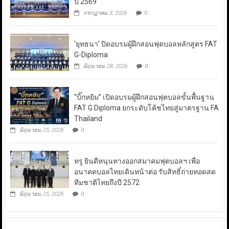
ปี 2569
กรกฎาคม 3, 2026
0
‘ยุทธนา’ ปิดอบรมผู้ฝึกสอนฟุตบอลหลักสูตร FAT
G-Diploma
มิถุนายน 28, 2026
0
“บิ๊กหยิม” เปิดอบรมผู้ฝึกสอนฟุตบอลขั้นพื้นฐาน
FAT G Diploma ยกระดับโค้ชไทยสู่มาตรฐาน FA
Thailand
มิถุนายน 25, 2026
0
ทรู ยินดีหนุนทางออกสมาคมฟุตบอลฯ เพื่อ
อนาคตบอลไทยเดินหน้าต่อ รับสิทธิ์ถ่ายทอดสด
ทีมชาติไทยถึงปี 2572
มิถุนายน 25, 2026
0