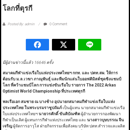
โลกที่ตุรกี
Posted By: admin
0 Comment
มีผู้อ่านข่าวนี้แล้ว 16646 ครั้ง
สมาคมกีฬาแข่งเรือใบแห่งประเทศไทยฯ กกท. และ ปตท.สผ. ให้การ
ต้อนรับ ม.ล.เวฆา ภาณุพันธุ์ และทีมนักแล่นใบออฟติมิสต์ชุดชิงแชมป์
โลก ที่คว้าแชมป์โลก การแข่งขันเรือใบ รายการ
The
2022
Arkas
Optimist World Championship
ที่ประเทศตุรกี
พลเรือเอก สมชาย ณ บางช้าง อุปนายกสมาคมกีฬาแข่งเรือใบแห่ง
ประเทศไทย ในพระบรมราชูปถัมภ์
เป็นผู้แทน นายกสมาคมกีฬาแข่งเรือ
ใบแห่งประเทศไทยฯ
นายวรศักดิ์ ขันติบัณฑิต
ผู้อำนวยการกองพัฒนา
กีฬาเป็นเลิศ ผู้แทนการกีฬาแห่งประเทศไทย และ
นางสาวบุษบรรณ จีน
เจริญ
ผู้จัดการอาวุโส ฝ่ายกิจกรรมเพื่อสังคม บริษัท ปตท.สำรวจและผลิต