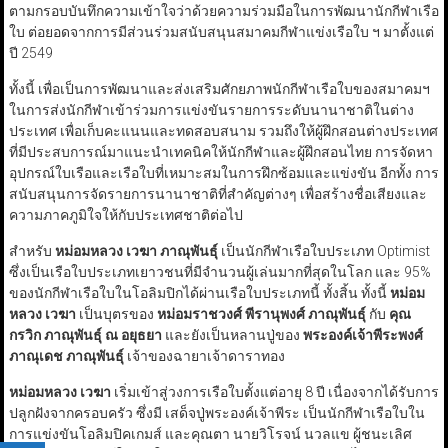
ตามกรอบบันทึกความเข้าใจว่าด้วยความร่วมมือในการพัฒนานักกีฬาเรือ
ใบ ต่อยอดจากการมีส่วนร่วมสนับสนุนสมาคมกีฬาแข่งเรือใบ ฯ มาตั้งแต่
ปี 2549
ทั้งนี้ เพื่อเป็นการพัฒนาและส่งเสริมศักยภาพนักกีฬาเรือใบของสมาคมฯ
ในการส่งนักกีฬาเข้าร่วมการแข่งขันรายการระดับนานาชาติในต่าง
ประเทศ เพื่อเก็บคะแนนและทดสอบสนาม รวมถึงให้ผู้ฝึกสอนต่างประเทศ
ที่มีประสบการณ์มาแนะนำเทคนิคให้นักกีฬาและผู้ฝึกสอนไทย การจัดหา
อุปกรณ์ใบเรือและเรือใบที่เหมาะสมในการฝึกซ้อมและแข่งขัน อีกทั้ง การ
สนับสนุนการจัดรายการนานาชาติที่สำคัญต่างๆ เพื่อสร้างชื่อเสียงและ
ความภาคภูมิใจให้กับประเทศชาติต่อไป
สำหรับ
หม่อมหลวง เวฆา ภาณุพันธุ์
เป็นนักกีฬาเรือใบประเภท Optimist
ซึ่งเป็นเรือใบประเภทเยาวชนที่มีจำนวนผู้เล่นมากที่สุดในโลก และ 95%
ของนักกีฬาเรือใบในโอลิมปิกได้ผ่านเรือใบประเภทนี้ ทั้งสิ้น ทั้งนี้
หม่อม
หลวง เวฆา
เป็นบุตรของ
หม่อมราชวงศ์ พีรานุพงศ์ ภาณุพันธุ์
กับ
คุณ
กรวิก ภาณุพันธุ์ ณ อยุธยา
และยังเป็นหลานปู่ของ
พระองค์เจ้าพีระพงศ์
ภาณุเดช ภาณุพันธุ์
เจ้าของฉายาเจ้าดาราทอง
หม่อมหลวง เวฆา
เริ่มเข้าสู่วงการเรือใบตั้งแต่อายุ 8 ปี เนื่องจากได้รับการ
ปลูกฝังจากครอบครัว ซึ่งมี เสด็จปู่พระองค์เจ้าพีระ เป็นนักกีฬาเรือใบใน
การแข่งขันโอลิมปิคเกมส์ และคุณตา นายวิโรจน์ นวลแข ผู้ชนะเลิศ