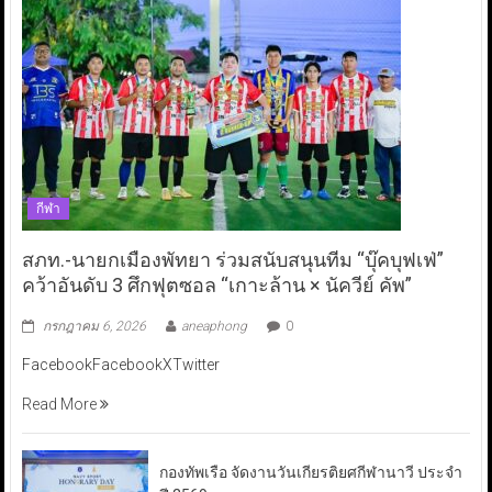
กีฬา
สภท.-นายกเมืองพัทยา ร่วมสนับสนุนทีม “บุ๊คบุฟเฟ่”
คว้าอันดับ 3 ศึกฟุตซอล “เกาะล้าน × นัควีย์ คัพ”
กรกฎาคม 6, 2026
aneaphong
0
FacebookFacebookXTwitter
Read More
กองทัพเรือ จัดงานวันเกียรติยศกีฬานาวี ประจำ