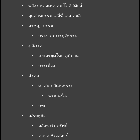
พลังงาน-คมนาคม-โลจิสติกส์
อุตสาหกรรม-เออีซี-เอสเอมอี
อาชญากรรม
กระบวนการยุติธรรม
ภูมิภาค
เกษตรยุคใหม่-ภูมิภาค
การเมือง
สังคม
ศาสนา-วัฒนธรรม
พระเครื่อง
กทม
เศรษฐกิจ
อสังหาริมทรัพย์
ตลาด-ซีเอสอาร์