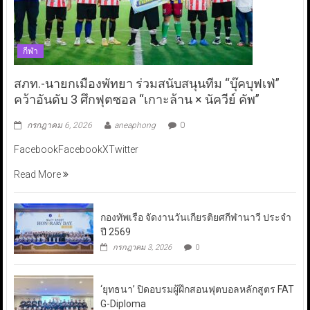
กีฬา
สภท.-นายกเมืองพัทยา ร่วมสนับสนุนทีม “บุ๊คบุฟเฟ่”
คว้าอันดับ 3 ศึกฟุตซอล “เกาะล้าน × นัควีย์ คัพ”
กรกฎาคม 6, 2026
aneaphong
0
FacebookFacebookXTwitter
Read More
กองทัพเรือ จัดงานวันเกียรติยศกีฬานาวี ประจำ
ปี 2569
กรกฎาคม 3, 2026
0
‘ยุทธนา’ ปิดอบรมผู้ฝึกสอนฟุตบอลหลักสูตร FAT
G-Diploma