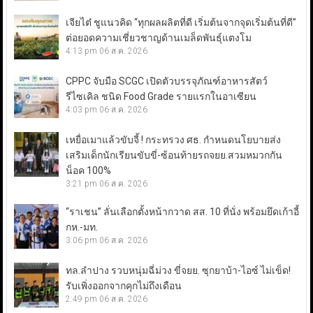
เจียไต๋ ชูแนวคิด “ทุกผลผลิตที่ดี เริ่มต้นจากจุดเริ่มต้นที่ดี”
ต่อยอดความเชี่ยวชาญด้านเมล็ดพันธุ์แตงโม
4:13 pm
06 ส.ค. 2026
CPPC จับมือ SCGC เปิดตัวบรรจุภัณฑ์อาหารสัตว์
รีไซเคิล ชนิด Food Grade รายแรกในอาเซียน
4:03 pm
06 ส.ค. 2026
เหยื่อเมาแล้วขับจี้ ! กระทรวง ศธ. กำหนดนโยบายส่ง
เสริมเด็กนักเรียนขับขี่-ซ้อนท้ายรถจยย.สวมหมวกกัน
น็อค 100%
3:21 pm
06 ส.ค. 2026
“ราเชน” ลั่นเลือกตั้งหน้ากวาด สส. 10 ที่นั่ง พร้อมยึดเก้าอี้
กห.-มท.
3:06 pm
06 ส.ค. 2026
ทล.ลำปาง รวบหนุ่มฉี่ม่วง ขี่จยย. ซุกยาบ้า-ไอซ์ ไม่เข็ด!
รับเพิ่งออกจากคุกไม่ถึงเดือน
2:49 pm
06 ส.ค. 2026