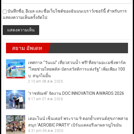
บันทึกชื่อ, อีเมล และชื่อเว็บไซต์ของฉันบนเบราว์เซอร์นี้ สำหรับการ
แสดงความเห็นครั้งถัดไป
สยาม อัพเดท
เทศกาล “วันแม่” เที่ยวสวนน้ำ ฟรี! ที่สยามอะเมซิ่งพาร์ค
“ไทยช่วยไทยพลัส-บัตรสวัสดิการแห่งรัฐ” เพิ่มเพียง 100
บ. สนุกไม่อั้น
2:10 am
08 ส.ค. 2026
‘ราชทัณฑ์’ จัดงาน DOC INNOVATION AWARDS 2026
9:17 am
07 ส.ค. 2026
เดอะไนน์ เซ็นเตอร์ พระราม 9 ตอกย้ำเทรนด์สุขภาพสาย
สนุก ‘AEROBIC PARTY’ เบิร์นแคลอรีเผาผลาญไขมัน
4:31 pm
06 ส.ค. 2026