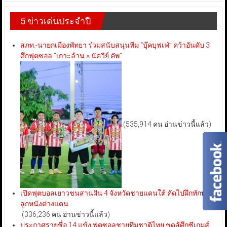
5 ข่าวเด่นประจำปี
สภท.-นายกเมืองพัทยา ร่วมสนับสนุนทีม “บุ๊คบุฟเฟ่” คว้าอันดับ 3
ศึกฟุตซอล “เกาะล้าน × นัควีย์ คัพ”
(535,914 คน อ่านข่าวนี้แล้ว)
เปิดฟุตบอลเยาวชนสานฝัน 4 จังหวัดชายแดนใต้ คัดไปฝึกทักษะ
ลูกหนังต่างแดน
(336,236 คน อ่านข่าวนี้แล้ว)
ประกาศรายชื่อ 14 แข้ง ฟุตซอลชายทีมชาติไทย ชุดสู้ศึกซีเกมส์