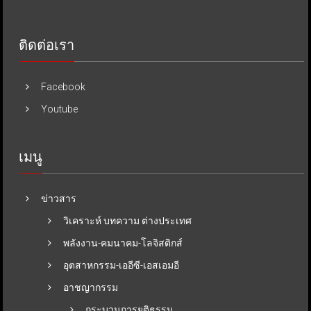
ติดต่อเรา
Facebook
Youtube
เมนู
ข่าวสาร
วิเคราะห์ บทความ ต่างประเทศ
พลังงาน-คมนาคม-โลจิสติกส์
อุตสาหกรรม-เออีซี-เอสเอมอี
อาชญากรรม
กระบวนการยุติธรรม