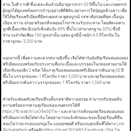
สวน ใบดี รากดี ซึ่งแต่ละต้นล้วนมีอายุมากกว่า 50 ปีขึ้นไป และเกษตรกร
ผู้ปลูกได้ดูแลพร้อมการบำรุงอย่างพิถีพิถัน อย่างการใส่ปุ๋ยมูลค้างคาว เพื่อ
ให้ได้ทุเรียนพรีเมียมที่มีทรงผลสวย พูสมบูรณ์ รสชาติอร่อยที่สุด เนื้อนุ่ม
เนียน หวาน อร่อย พร้อมกลิ่นหอมอโรม่าชวนรับประทาน โดยตัดเฉพาะ
ลูกที่เนื้อแก่จัด มีเปอร์เซ็นต์แป้ง 40% ขึ้นไป (ค่ามาตรฐาน 32%) ซึ่งมี
จำนวนจำกัดเพียง 100 ลูกเท่านั้น แต่ละลูกมีน้ำหนัก 4-5 กิโลกรัม ใน
ราคาลูกละ 3,250 บาท
นอกจากนี้ เพื่อความสะดวกสบายยิ่งขึ้น เจียไต๋ฟาร์มยังมีทุเรียนหมอนทอง
พรีเมียมแบบพร้อมรับประทานที่แกะเนื้อและบรรจุลงในกล่องสวยงามให้
เลือกจับจองอีก 2 ชนิด ได้แก่ ทุเรียนหมอนทองพรีเมียมจากต้นอายุ 50 ปี
ขึ้นไป บรรจุกล่องละ 1 กิโลกรัม ราคา 3,000 บาท และทุเรียนหมอนทอง
พรีเมียมจากต้นสาว บรรจุกล่องละ 1 กิโลกรัม ราคา 1,500 บาท
สำหรับแฟนคลับทุเรียนที่รอลิ้มรสชาติความอร่อย สามารถรับชมคลิป
ความพร้อมจากสวนทุเรียนของเกษตรกรได้ที่
https://fb.watch/cxO9w5DTw-/ และสามารถสั่งจองทุเรียนหมอนทอง
พรีเมียมจากเจียไต๋ฟาร์ม โดยสามารถแจ้งลักษณะของเนื้อทุเรียนที่ชื่น
ชอบไม่ว่าจะกรอบนอกนุ่มใน แบบสุกพอดี หรือแบบสุกเต็มที่ได้ทาง Line
@chiataifarm หรือคลิก https://lin.ee/3U1A82j Facebook: Chia Tai