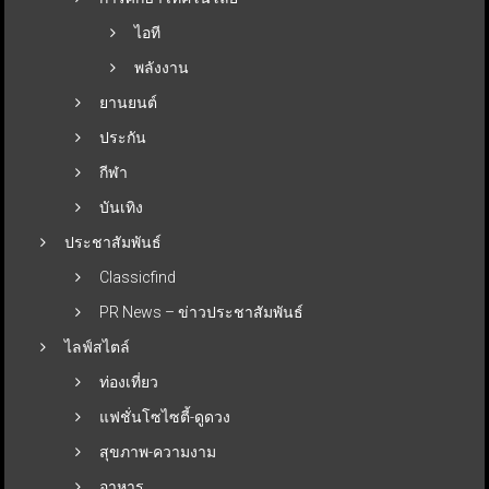
ไอที
พลังงาน
ยานยนต์
ประกัน
กีฬา
บันเทิง
ประชาสัมพันธ์
Classicfind
PR News – ข่าวประชาสัมพันธ์
ไลฟ์สไตล์
ท่องเที่ยว
แฟชั่นโซไซตี้-ดูดวง
สุขภาพ-ความงาม
อาหาร