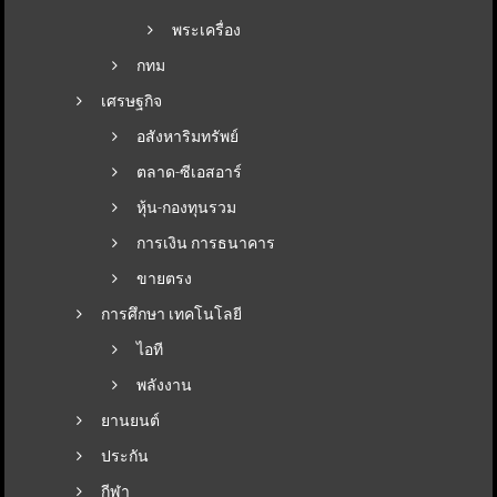
พระเครื่อง
กทม
เศรษฐกิจ
อสังหาริมทรัพย์
ตลาด-ซีเอสอาร์
หุ้น-กองทุนรวม
การเงิน การธนาคาร
ขายตรง
การศึกษา เทคโนโลยี
ไอที
พลังงาน
ยานยนต์
ประกัน
กีฬา