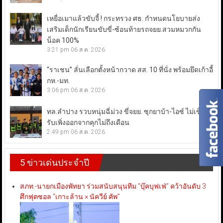
เหยื่อเมาแล้วขับจี้ ! กระทรวง ศธ. กำหนดนโยบายส่ง
เสริมเด็กนักเรียนขับขี่-ซ้อนท้ายรถจยย.สวมหมวกกัน
น็อค 100%
3:21 pm
06 ส.ค. 2026
“ราเชน” ลั่นเลือกตั้งหน้ากวาด สส. 10 ที่นั่ง พร้อมยึดเก้าอี้
กห.-มท.
3:06 pm
06 ส.ค. 2026
ทล.ลำปาง รวบหนุ่มฉี่ม่วง ขี่จยย. ซุกยาบ้า-ไอซ์ ไม่เข็ด!
รับเพิ่งออกจากคุกไม่ถึงเดือน
2:49 pm
06 ส.ค. 2026
5 ข่าวเด่นประจำปี
สภท.-นายกเมืองพัทยา ร่วมสนับสนุนทีม “บุ๊คบุฟเฟ่” คว้าอันดับ 3
ศึกฟุตซอล “เกาะล้าน × นัควีย์ คัพ”