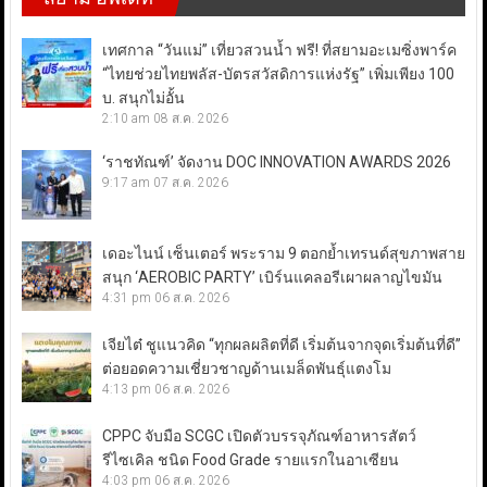
เทศกาล “วันแม่” เที่ยวสวนน้ำ ฟรี! ที่สยามอะเมซิ่งพาร์ค
“ไทยช่วยไทยพลัส-บัตรสวัสดิการแห่งรัฐ” เพิ่มเพียง 100
บ. สนุกไม่อั้น
2:10 am
08 ส.ค. 2026
‘ราชทัณฑ์’ จัดงาน DOC INNOVATION AWARDS 2026
9:17 am
07 ส.ค. 2026
เดอะไนน์ เซ็นเตอร์ พระราม 9 ตอกย้ำเทรนด์สุขภาพสาย
สนุก ‘AEROBIC PARTY’ เบิร์นแคลอรีเผาผลาญไขมัน
4:31 pm
06 ส.ค. 2026
เจียไต๋ ชูแนวคิด “ทุกผลผลิตที่ดี เริ่มต้นจากจุดเริ่มต้นที่ดี”
ต่อยอดความเชี่ยวชาญด้านเมล็ดพันธุ์แตงโม
4:13 pm
06 ส.ค. 2026
CPPC จับมือ SCGC เปิดตัวบรรจุภัณฑ์อาหารสัตว์
รีไซเคิล ชนิด Food Grade รายแรกในอาเซียน
4:03 pm
06 ส.ค. 2026