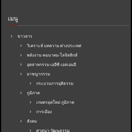
เมนู
ข่าวสาร
วิเคราะห์ บทความ ต่างประเทศ
พลังงาน-คมนาคม-โลจิสติกส์
อุตสาหกรรม-เออีซี-เอสเอมอี
อาชญากรรม
กระบวนการยุติธรรม
ภูมิภาค
เกษตรยุคใหม่-ภูมิภาค
การเมือง
สังคม
ศาสนา-วัฒนธรรม