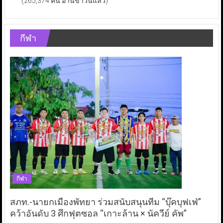
(265,374 คน อ่านข่าวนี้แล้ว)
กีฬา
กีฬา
สภท.-นายกเมืองพัทยา ร่วมสนับสนุนทีม “บุ๊คบุฟเฟ่”
คว้าอันดับ 3 ศึกฟุตซอล “เกาะล้าน × นัควีย์ คัพ”