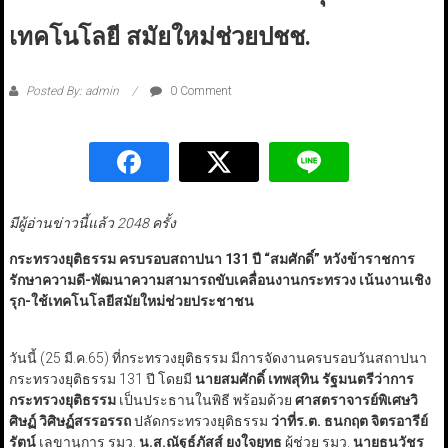
เทคโนโลยี สมัยใหม่ช่วยปชช.
Posted By: admin
0 Comment
มีผู้อ่านข่าวนี้แล้ว 2048 ครั้ง
กระทรวงยุติธรรม ครบรอบสถาปนา 131 ปี “สมศักดิ์” หวังข้าราชการ
รักษาความดี-พัฒนาความสามารถขับเคลื่อนงานกระทรวง เน้นงานเชิง
รุก-ใช้เทคโนโลยีสมัยใหม่ช่วยประชาชน
วันนี้ (25 มี.ค.65) ที่กระทรวงยุติธรรม มีการจัดงานครบรอบวันสถาปนา
กระทรวงยุติธรรม 131 ปี โดยมี
นายสมศักดิ์ เทพสุทิน รัฐมนตรีว่าการ
กระทรวงยุติธรรม
เป็นประธานในพิธี พร้อมด้วย
ศาสตราจารย์พิเศษวิ
ศิษฏ์ วิศิษฏ์สรรอรรถ
ปลัดกระทรวงยุติธรรม
ว่าที่ร.ต. ธนกฤต จิตรอารีย์
รัตน์
เลขานุการ รมว.
น.ส.ณัฐธ์ภัสส์ ยงใจยุทธ
ผู้ช่วย รมว.
นายธนวัชร