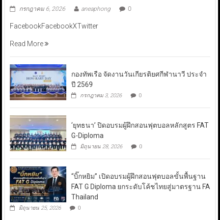
กรกฎาคม 6, 2026
aneaphong
0
FacebookFacebookXTwitter
Read More
กองทัพเรือ จัดงานวันเกียรติยศกีฬานาวี ประจำ
ปี 2569
กรกฎาคม 3, 2026
0
‘ยุทธนา’ ปิดอบรมผู้ฝึกสอนฟุตบอลหลักสูตร FAT
G-Diploma
มิถุนายน 28, 2026
0
“บิ๊กหยิม” เปิดอบรมผู้ฝึกสอนฟุตบอลขั้นพื้นฐาน
FAT G Diploma ยกระดับโค้ชไทยสู่มาตรฐาน FA
Thailand
มิถุนายน 25, 2026
0