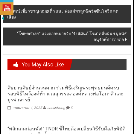
Post
แพทย์เชี่ยวชาญ-หมอเด็ก แนะ พ่อแม่พาลูกฉีดวัคซีนโควิด ลด
เสี่ยง
navigation
“โฆษกศาลฯ” แจงออกหมายจับ ‘รังสิมันต์ โรม’ คดีหมิ่นฯ มูลนิธิ
อนุรักษ์ป่ารอยต่อ
You May Also Like
ศิษยานุศิษย์จำนวนมาก ร่วมพิธีเจริญพระพุทธมนต์ครบ
รอบพิธีไหว้องค์ท้าวเวสสุวรรณ-องค์หลวงพ่อโอภาสี และ
บูรพาจารย์
พฤษภาคม 4, 2025
aneaphong
0
“พลิกเกมก่อนพัง!” TNDR ชี้ไทยต้องเปลี่ยนวิธีรับมือภัยพิบัติ