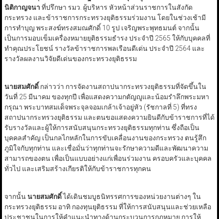
นิติกาญจนา
ที่ปรึกษา รมว. ผู้บริหาร หัวหน้าส่วนราชการในสังกัด
กระทรวง และข้าราชการกระทรวงยุติธรรมร่วมงาน โดยในช่วงเช้ามี
การทำบุญ พระสงฆ์ทรงสมณศักดิ์ 10 รูป เจริญพระพุทธมนต์ จากนั้น
เป็นการมอบเข็มเครื่องหมายยุติธรรมธำรง ประจำปี 2565 ให้กับบุคคลที่
ทำคุณประโยชน์ รางวัลข้าราชการพลเรือนดีเด่น ประจำปี 2564 และ
รางวัลผลงานวิจัยดีเด่นของกระทรวงยุติธรรม
นายสมศักดิ์
กล่าวว่า การจัดงานสถาปนากระทรวงยุติธรรมที่จัดขึ้นใน
วันที่ 25 มีนาคม ของทุกปี เพื่อแสดงความกตัญญูและน้อมรำลึกพระมหา
กรุณา พระบาทสมเด็จพระจุลจอมเกล้าเจ้าอยู่หัว (รัชกาลที่ 5) ที่ทรง
สถาปนากระทรวงยุติธรรม และตนขอแสดงความยินดีกับข้าราชการที่ได้
รับรางวัลและผู้ให้การสนับสนุนกระทรวงยุติธรรมทุกท่าน ซึ่งถือเป็น
บุคคลสำคัญ เป็นกลไกหลักในการขับเคลื่อนงานของกระทรวง ตนรู้สึก
ภูมิใจกับทุกท่าน และเชื่อมั่นว่าทุกท่านจะรักษาความดีและพัฒนาความ
สามารถของตน เพื่อเป็นแบบอย่างแก่เพื่อนร่วมงาน ครอบครัวและบุคคล
ทั่วไป และเสริมสร้างเกียรติให้กับข้าราชการทุกคน
จากนั้น
นายสมศักดิ์
ได้เดินชมบูธนิทรรศการของหน่วยงานต่างๆ ใน
กระทรวงยุติธรรม อาทิ กองทุนยุติธรรม ที่ให้การสนับสนุนและช่วยเหลือ
ประชาชนในการให้คำแนะนำทางด้านกระบวนการกฎหมาย การให้