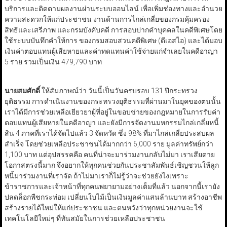
บริการและติดตามผลงานผ่านระบบออนไลน์ เพื่อเพิ่มช่องทางและอำนวย
ความสะดวกให้แก่ประชาชน งานด้านการไกล่เกลี่ยของกรมคุ้มครอง
สิทธิและเสรีภาพ และกรมบังคับคดี การสอบปากคำบุคคลในคดีพิเศษโดย
ใช้ระบบบันทึกคำให้การ ของกรมสอบสวนคดีพิเศษ (ดีเอสไอ) และได้มอบ
เงินค่าตอบแทนผู้เสียหายและค่าทดแทนค่าใช้จ่ายแก่จำเลยในคดีอาญา
5 ราย รวมเป็นเงิน 479,790 บาท
นายสมศักดิ์
ให้สัมภาษณ์ว่า วันนี้เป็นวันครบรอบ 131 ปีกระทรวง
ยุติธรรม การดำเนินงานของกระทรวงยุติธรรมที่ผ่านมาในยุคของตนนั้น
เราได้มีการช่วยเหลือเยียวยาผู้ที่อยู่ในขอบข่ายของกฎหมายในการรับค่า
ตอบแทนผู้เสียหายในคดีอาญา และยังมีการจัดงานมหกรรมไกล่เกลี่ยหนี้
สิน 4 ภาคที่เราได้จัดไปแล้ว 3 จัดหวัด ซึ่ง 98% ที่มาไกล่เกลี่ยประสบผล
สำเร็จ โดยช่วยเหลือประชาชนได้มากกว่า 6,000 ราย มูลค่าทรัพย์กว่า
1,100 บาท แต่อุปสรรคคือ คนที่น่าจะมาร่วมงานกลับไม่มา เราเสียดาย
โอกาสตรงนี้มาก จึงอยากให้ทุกคนช่วยกันประชาสัมพันธ์เชิญชวนให้ลูก
หนี้มาร่วมงานที่เราจัด ถ้าไม่มาเราก็ไม่รู้ว่าจะช่วยยังไงเพราะ
ข้าราชการและเจ้าหน้าที่ทุกคนพยายามอย่างเต็มที่แล้ว นอกจากนี้เรายัง
ปลดล็อกพืชกระท่อม เปลี่ยนใบไม้เป็นเงินมูลค่าแสนล้านบาท สร้างอาชีพ
สร้างรายได้ใหม่ให้แก่ประชาชน และตนหวังว่าทุกหน่วยงานจะใช้
เทคโนโลยีใหม่ๆ ที่ทันสมัยในการช่วยเหลือประชาชน