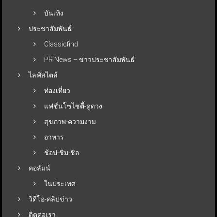
บันเทิง
ประชาสัมพันธ์
Classicfind
PR News – ข่าวประชาสัมพันธ์
ไลฟ์สไตล์
ท่องเที่ยว
แฟชั่นโซไซตี้-ดูดวง
สุขภาพ-ความงาม
อาหาร
ช้อป-ชิม-ชิล
คอลัมน์
ในประเทศ
วิดีโอ-คลิปข่าว
ติดต่อเรา