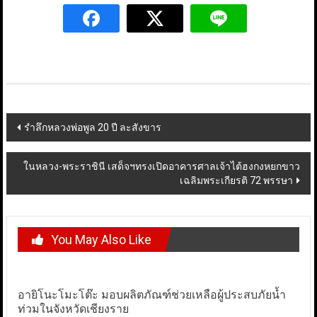
Post
รำลึกหลวงพ่อพูล 20 ปี ละสังขาร
navigation
ในหลวง-พระราชินี เสด็จฯทรงเปิดอาคารศาลเจ้าไต้ฮงกงหยกขาว
เฉลิมพระเกียรติ 72 พรรษา
You May Also Like
อายิโนะโมะโต๊ะ มอบผลิตภัณฑ์ช่วยเหลือผู้ประสบภัยน้ำ
ท่วมในจังหวัดเชียงราย