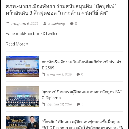
สภท.-นายกเมืองพัทยา ร่วมสนับสนุนทีม “บุ๊คบุฟเฟ่”
คว้าอันดับ 3 ศึกฟุตซอล “เกาะล้าน × นัควีย์ คัพ”
กรกฎาคม 6, 2026
aneaphong
0
FacebookFacebookXTwitter
Read More
กองทัพเรือ จัดงานวันเกียรติยศกีฬานาวี ประจำ
ปี 2569
กรกฎาคม 3, 2026
0
‘ยุทธนา’ ปิดอบรมผู้ฝึกสอนฟุตบอลหลักสูตร FAT
G-Diploma
มิถุนายน 28, 2026
0
“บิ๊กหยิม” เปิดอบรมผู้ฝึกสอนฟุตบอลขั้นพื้นฐาน
FAT G Diploma ยกระดับโค้ชไทยสู่มาตรฐาน FA