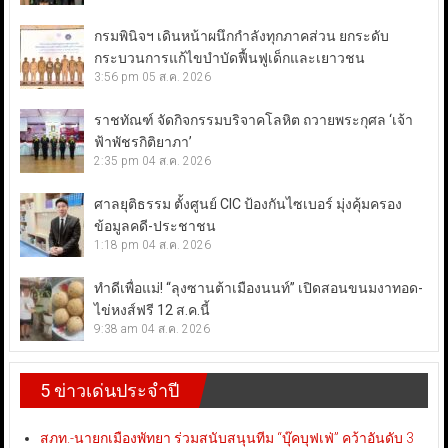
กรมพินิจฯ เดินหน้าผนึกกำลังทุกภาคส่วน ยกระดับ
กระบวนการแก้ไขบำบัดฟื้นฟูเด็กและเยาวชน
3:56 pm
05 ส.ค. 2026
ราชทัณฑ์ จัดกิจกรรมบริจาคโลหิต ถวายพระกุศล ‘เจ้า
ฟ้าพัชรกิติยาภา’
2:35 pm
04 ส.ค. 2026
ศาลยุติธรรม ตั้งศูนย์ CIC ป้องกันไซเบอร์ มุ่งคุ้มครอง
ข้อมูลคดี-ประชาชน
1:18 pm
04 ส.ค. 2026
ทำดีเพื่อแม่! “ลุงซานต้าเมืองนนท์” เปิดสอนขนมงาทอด-
ไข่หงส์ฟรี 12 ส.ค.นี้
9:38 am
04 ส.ค. 2026
5 ข่าวเด่นประจำปี
สภท.-นายกเมืองพัทยา ร่วมสนับสนุนทีม “บุ๊คบุฟเฟ่” คว้าอันดับ 3