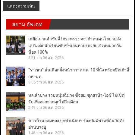
สยาม อัพเดท
เหยื่อเมาแล้วขับจี้ ! กระทรวง ศธ. กำหนดนโยบายส่ง
เสริมเด็กนักเรียนขับขี่-ซ้อนท้ายรถจยย.สวมหมวกกัน
น็อค 100%
3:21 pm
06 ส.ค. 2026
“ราเชน” ลั่นเลือกตั้งหน้ากวาด สส. 10 ที่นั่ง พร้อมยึดเก้าอี้
กห.-มท.
3:06 pm
06 ส.ค. 2026
ทล.ลำปาง รวบหนุ่มฉี่ม่วง ขี่จยย. ซุกยาบ้า-ไอซ์ ไม่เข็ด!
รับเพิ่งออกจากคุกไม่ถึงเดือน
2:49 pm
06 ส.ค. 2026
ชาวบ้านออมทอง บุกทำเนียบฯ ร้องปมพิพาทที่ดินวัดดัง
ย่านบางปู
1:48 pm
06 ส.ค. 2026