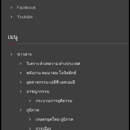
Facebook
Youtube
เมนู
ข่าวสาร
วิเคราะห์ บทความ ต่างประเทศ
พลังงาน-คมนาคม-โลจิสติกส์
อุตสาหกรรม-เออีซี-เอสเอมอี
อาชญากรรม
กระบวนการยุติธรรม
ภูมิภาค
เกษตรยุคใหม่-ภูมิภาค
การเมือง