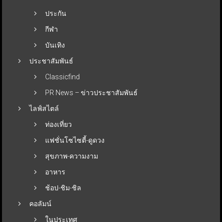
ประกัน
กีฬา
บันเทิง
ประชาสัมพันธ์
Classicfind
PR News – ข่าวประชาสัมพันธ์
ไลฟ์สไตล์
ท่องเที่ยว
แฟชั่นโซไซตี้-ดูดวง
สุขภาพ-ความงาม
อาหาร
ช้อป-ชิม-ชิล
คอลัมน์
ในประเทศ