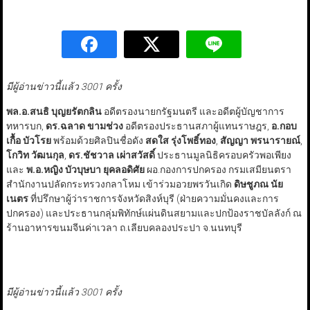
มีผู้อ่านข่าวนี้แล้ว 3001 ครั้ง
พล.อ.สนธิ บุญยรัตกลิน
อดีตรองนายกรัฐมนตรี และอดีตผู้บัญชาการ
ทหารบก,
ดร.ฉลาด ขามช่วง
อดีตรองประธานสภาผู้แทนราษฎร,
อ.กอบ
เกื้อ บัวโรย
พร้อมด้วยศิลปินชื่อดัง
สดใส รุ่งโพธิ์ทอง
,
สัญญา พรนารายณ์
,
โกวิท วัฒนกุล
,
ดร.ชัชวาล เผ่าสวัสดิ์
ประธานมูลนิธิครอบครัวพอเพียง
และ
พ.อ.หญิง บัวบุษบา ยุคลอดิศัย
ผอ.กองการปกครอง กรมเสมียนตรา
สำนักงานปลัดกระทรวงกลาโหม เข้าร่วมอวยพรวันเกิด
ดิษชูภณ นัย
เนตร
ที่ปรึกษาผู้ว่าราชการจังหวัดสิงห์บุรี (ฝ่ายความมั่นคงและการ
ปกครอง) และประธานกลุ่มพิทักษ์แผ่นดินสยามและปกป้องราชบัลลังก์ ณ
ร้านอาหารขนมจีนค่าเวลา ถ.เลียบคลองประปา จ.นนทบุรี
มีผู้อ่านข่าวนี้แล้ว 3001 ครั้ง