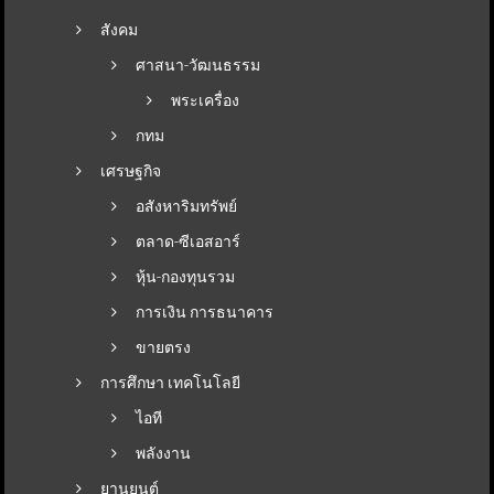
สังคม
ศาสนา-วัฒนธรรม
พระเครื่อง
กทม
เศรษฐกิจ
อสังหาริมทรัพย์
ตลาด-ซีเอสอาร์
หุ้น-กองทุนรวม
การเงิน การธนาคาร
ขายตรง
การศึกษา เทคโนโลยี
ไอที
พลังงาน
ยานยนต์