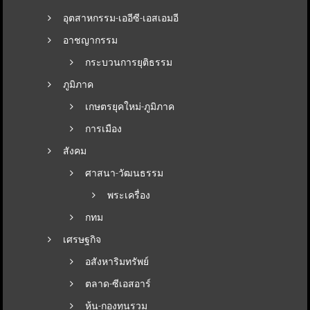
อุตสาหกรรม-เออีซี-เอสเอมอี
อาชญากรรม
กระบวนการยุติธรรม
ภูมิภาค
เกษตรยุคใหม่-ภูมิภาค
การเมือง
สังคม
ศาสนา-วัฒนธรรม
พระเครื่อง
กทม
เศรษฐกิจ
อสังหาริมทรัพย์
ตลาด-ซีเอสอาร์
หุ้น-กองทุนรวม