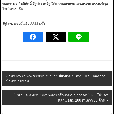
พลเอก ดร.กิตติศักดิ์ รัฐประเสริฐ
ให้แก่
พลอากาศเอกเสนาะ พรรณพิกุล
ไว้เป็นที่ระลึก
มีผู้อ่านข่าวนี้แล้ว 2238 ครั้ง
Post
รมว.เกษตร ห่วงชาวเพชรบุรี เร่งเยียวยาประชาชนและเกษตรกร
น้ำท่วมฉับพลัน
navigation
“เซเว่น อีเลฟเว่น” มอบทุนการศึกษาปัญญาภิวัฒน์ ปี’65 ให้บุตร
หลาน อสม.200 ทุนกว่า 30 ล้าน