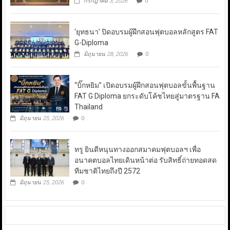
กรกฎาคม 3, 2026
0
‘ยุทธนา’ ปิดอบรมผู้ฝึกสอนฟุตบอลหลักสูตร FAT
G-Diploma
มิถุนายน 28, 2026
0
“บิ๊กหยิม” เปิดอบรมผู้ฝึกสอนฟุตบอลขั้นพื้นฐาน
FAT G Diploma ยกระดับโค้ชไทยสู่มาตรฐาน FA
Thailand
มิถุนายน 25, 2026
0
ทรู ยินดีหนุนทางออกสมาคมฟุตบอลฯ เพื่อ
อนาคตบอลไทยเดินหน้าต่อ รับสิทธิ์ถ่ายทอดสด
ทีมชาติไทยถึงปี 2572
มิถุนายน 25, 2026
0