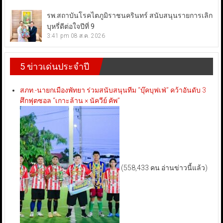
รพ.สถาบันโรคไตภูมิราชนครินทร์ สนับสนุนรายการเลิก
บุหรี่ดีต่อใจปีที่ 9
3:41 pm
08 ส.ค. 2026
5 ข่าวเด่นประจำปี
สภท.-นายกเมืองพัทยา ร่วมสนับสนุนทีม “บุ๊คบุฟเฟ่” คว้าอันดับ 3
ศึกฟุตซอล “เกาะล้าน × นัควีย์ คัพ”
(558,433 คน อ่านข่าวนี้แล้ว)