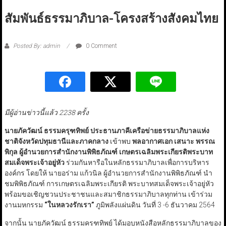
สัมพันธ์ธรรมาภิบาล-โครงสร้างสังคมไทย
Posted By: admin
0 Comment
มีผู้อ่านข่าวนี้แล้ว 2238 ครั้ง
นายภัควัฒน์ ธรรมครุฑทิพย์ ประธานภาคีเครือข่ายธรรมาภิบาลแห่ง
ชาติจังหวัดปทุมธานีและภาคกลาง
เข้าพบ
พลอากาศเอก เสนาะ พรรณ
พิกุล ผู้อำนวยการสำนักงานพิพิธภัณฑ์ เกษตรเฉลิมพระเกียรติพระบาท
สมเด็จพระเจ้าอยู่หัว
ร่วมกันหารือในหลักธรรมาภิบาลเพื่อการบริหาร
องค์กร โดยให้ นายอร่าม แก้วนิล ผู้อำนวยการสำนักงานพิพิธภัณฑ์ นำ
ชมพิพิธภัณฑ์ การเกษตรเฉลิมพระเกียรติ พระบาทสมเด็จพระเจ้าอยู่หัว
พร้อมขอเชิญชวนประชาชนและสมาชิกธรรมาภิบาลทุกท่าน เข้าร่วม
งานมหกรรม
“
ในหลวงรักเรา
”
ภูมิพลังแผ่นดิน วันที่ 3 -6 ธันวาคม 2564
จากนั้น นายภัควัฒน์ ธรรมครุฑทิพย์ ได้มอบหนังสือหลักธรรมาภิบาลของ