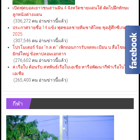
เปิดฟุตบอลเยาวชนสานฝัน 4 จังหวัดชายแดนใต้ คัดไปฝึกทักษะ
ลูกหนังต่างแดน
(336,272 คน อ่านข่าวนี้แล้ว)
ประกาศรายชื่อ 14 แข้ง ฟุตซอลชายทีมชาติไทย ชุดสู้ศึกซีเกมส์
2025
(307,546 คน อ่านข่าวนี้แล้ว)
โปรโมเตอร์ ร้อง “ก.ล.ต.” เพิกถอนการรับจดทะเบียน บ.สื่อโฆษณา
ยักษ์ใหญ่ ข้อหาปลอมเอกสาร
(276,602 คน อ่านข่าวนี้แล้ว)
ส.เรือใบ ต้อนรับ สหพันธ์เรือใบเอเชีย หารือพัฒนากีฬาเรือใบไทย-
เอเชีย
(265,400 คน อ่านข่าวนี้แล้ว)
กีฬา