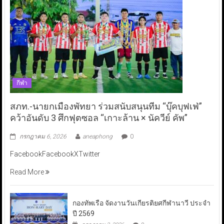
กีฬา
สภท.-นายกเมืองพัทยา ร่วมสนับสนุนทีม “บุ๊คบุฟเฟ่”
คว้าอันดับ 3 ศึกฟุตซอล “เกาะล้าน × นัควีย์ คัพ”
กรกฎาคม 6, 2026
aneaphong
0
FacebookFacebookXTwitter
Read More
กองทัพเรือ จัดงานวันเกียรติยศกีฬานาวี ประจำ
ปี 2569