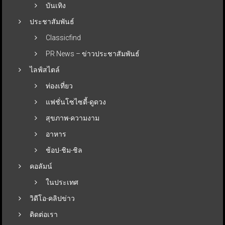
บันเทิง
ประชาสัมพันธ์
Classicfind
PR News – ข่าวประชาสัมพันธ์
ไลฟ์สไตล์
ท่องเที่ยว
แฟชั่นโซไซตี้-ดูดวง
สุขภาพ-ความงาม
อาหาร
ช้อป-ชิม-ชิล
คอลัมน์
ในประเทศ
วิดีโอ-คลิปข่าว
ติดต่อเรา