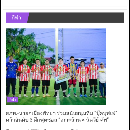
กีฬา
กีฬา
สภท.-นายกเมืองพัทยา ร่วมสนับสนุนทีม “บุ๊คบุฟเฟ่”
คว้าอันดับ 3 ศึกฟุตซอล “เกาะล้าน × นัควีย์ คัพ”