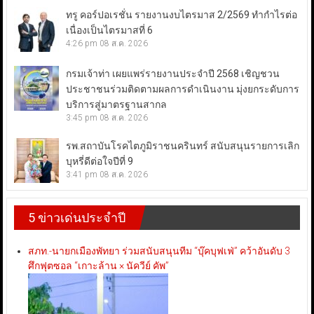
ทรู คอร์ปอเรชั่น รายงานงบไตรมาส 2/2569 ทำกำไรต่อ
เนื่องเป็นไตรมาสที่ 6
4:26 pm
08 ส.ค. 2026
กรมเจ้าท่า เผยแพร่รายงานประจำปี 2568 เชิญชวน
ประชาชนร่วมติดตามผลการดำเนินงาน มุ่งยกระดับการ
บริการสู่มาตรฐานสากล
3:45 pm
08 ส.ค. 2026
รพ.สถาบันโรคไตภูมิราชนครินทร์ สนับสนุนรายการเลิก
บุหรี่ดีต่อใจปีที่ 9
3:41 pm
08 ส.ค. 2026
5 ข่าวเด่นประจำปี
สภท.-นายกเมืองพัทยา ร่วมสนับสนุนทีม “บุ๊คบุฟเฟ่” คว้าอันดับ 3
ศึกฟุตซอล “เกาะล้าน × นัควีย์ คัพ”