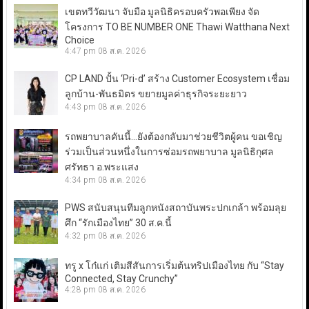
เขตทวีวัฒนา จับมือ มูลนิธิครอบครัวพอเพียง จัด
โครงการ TO BE NUMBER ONE Thawi Watthana Next
Choice
4:47 pm
08 ส.ค. 2026
CP LAND ปั้น ‘Pri-d’ สร้าง Customer Ecosystem เชื่อม
ลูกบ้าน-พันธมิตร ขยายมูลค่าธุรกิจระยะยาว
4:43 pm
08 ส.ค. 2026
รถพยาบาลคันนี้…ยังต้องกลับมาช่วยชีวิตผู้คน ขอเชิญ
ร่วมเป็นส่วนหนึ่งในการซ่อมรถพยาบาล มูลนิธิกุศล
ศรัทธา อ.พระแสง
4:34 pm
08 ส.ค. 2026
PWS สนับสนุนทีมลูกหนังสถาบันพระปกเกล้า พร้อมลุย
ศึก “รักเมืองไทย” 30 ส.ค.นี้
4:32 pm
08 ส.ค. 2026
ทรู x โก๋แก่ เติมสีสันการเริ่มต้นทริปเมืองไทย กับ “Stay
Connected, Stay Crunchy”
4:28 pm
08 ส.ค. 2026