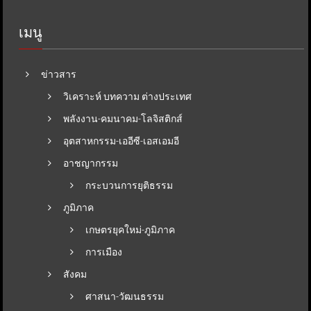
เมนู
ข่าวสาร
วิเคราะห์ บทความ ต่างประเทศ
พลังงาน-คมนาคม-โลจิสติกส์
อุตสาหกรรม-เออีซี-เอสเอมอี
อาชญากรรม
กระบวนการยุติธรรม
ภูมิภาค
เกษตรยุคใหม่-ภูมิภาค
การเมือง
สังคม
ศาสนา-วัฒนธรรม