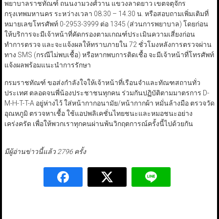
พยาบาลราชทัณฑ์ ถนนงามวงศ์วาน แขวงลาดยาว เขตจตุจักร
กรุงเทพมหานคร ระหว่างเวลา 08.30 – 14.30 น. หรือสอบถามเพิ่มเติมที่
หมายเลขโทรศัพท์ 0-2953-3999 ต่อ 1345 (ส่วนการพยาบาล) โดยก่อน
ให้บริการจะมีเจ้าหน้าที่คัดกรองตามเกณฑ์ประเมินความเสี่ยงก่อน
ทำการตรวจ และจะแจ้งผลให้ทราบภายใน 72 ชั่วโมงหลังการตรวจผ่าน
ทาง SMS (กรณีไม่พบเชื้อ) หรือหากพบการติดเชื้อ จะมีเจ้าหน้าที่โทรศัพท์
แจ้งผลพร้อมแนะนำการรักษา
กรมราชทัณฑ์ ขอส่งกำลังใจให้เจ้าหน้าที่เรือนจำและทัณฑสถานทั่ว
ประเทศ ตลอดจนพี่น้องประชาชนทุกคน ร่วมกันปฏิบัติตามมาตรการ D-
M-H-T-T-A อยู่ห่างไว้ ใส่หน้ากากอนามัย/หน้ากากผ้า หมั่นล้างมือ ตรวจวัด
อุณหภูมิ ตรวจหาเชื้อ ใช้แอปพลิเคชั่นไทยชนะและหมอชนะอย่าง
เคร่งครัด เพื่อให้พวกเราทุกคนผ่านพ้นวิกฤตการณ์ครั้งนี้ไปด้วยกัน
มีผู้อ่านข่าวนี้แล้ว 2796 ครั้ง