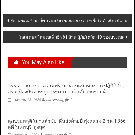
Post
สยามอะเมซิ่งพาร์ค ร่วมบริจาคกล่องกระดาษเพื่อจัดทำเตียงสนาม
navigation
“กลุ่ม กฟผ.” ทุ่มงบเพิ่มอีก 81 ล้าน สู้ภัยโควิด-19 ของประเทศ
You May Also Like
ตร.ทล.ตาก ตรวจความพร้อม-มอบแนวทางการปฏิบัติตั้งจุด
ตรวจป้องกันอาชญากรรม-เมาแล้วขับสงกรานต์
เมษายน 15, 2025
aneaphong
0
คุมประพฤติ ‘เมาแล้วขับ’ คืนส่งท้ายปี พุ่งสะสม 2 วัน 1,366
คดี ‘นนทบุรี’ สูงสุด