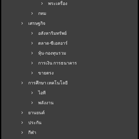
พระเครื่อง
กทม
เศรษฐกิจ
อสังหาริมทรัพย์
ตลาด-ซีเอสอาร์
หุ้น-กองทุนรวม
การเงิน การธนาคาร
ขายตรง
การศึกษา เทคโนโลยี
ไอที
พลังงาน
ยานยนต์
ประกัน
กีฬา