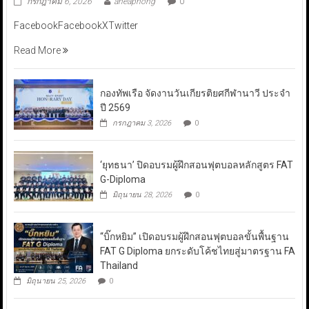
กรกฎาคม 6, 2026
aneaphong
0
FacebookFacebookXTwitter
Read More
กองทัพเรือ จัดงานวันเกียรติยศกีฬานาวี ประจำ
ปี 2569
กรกฎาคม 3, 2026
0
‘ยุทธนา’ ปิดอบรมผู้ฝึกสอนฟุตบอลหลักสูตร FAT
G-Diploma
มิถุนายน 28, 2026
0
“บิ๊กหยิม” เปิดอบรมผู้ฝึกสอนฟุตบอลขั้นพื้นฐาน
FAT G Diploma ยกระดับโค้ชไทยสู่มาตรฐาน FA
Thailand
มิถุนายน 25, 2026
0