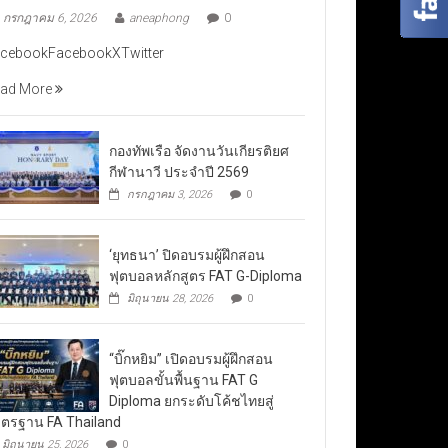
กรกฎาคม 6, 2026
aneaphong
0
cebookFacebookXTwitter
ad More
กองทัพเรือ จัดงานวันเกียรติยศ
กีฬานาวี ประจำปี 2569
กรกฎาคม 3, 2026
0
‘ยุทธนา’ ปิดอบรมผู้ฝึกสอน
ฟุตบอลหลักสูตร FAT G-Diploma
มิถุนายน 28, 2026
0
“บิ๊กหยิม” เปิดอบรมผู้ฝึกสอน
ฟุตบอลขั้นพื้นฐาน FAT G
Diploma ยกระดับโค้ชไทยสู่
ตรฐาน FA Thailand
มิถุนายน 25, 2026
0