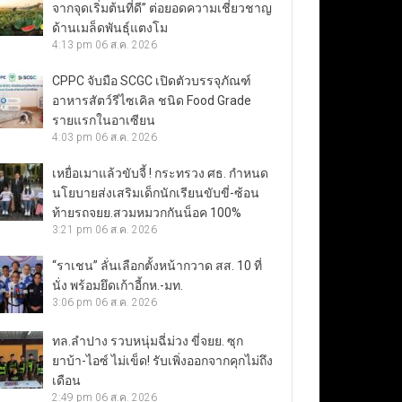
จากจุดเริ่มต้นที่ดี” ต่อยอดความเชี่ยวชาญ
ด้านเมล็ดพันธุ์แตงโม
4:13 pm
06 ส.ค. 2026
CPPC จับมือ SCGC เปิดตัวบรรจุภัณฑ์
อาหารสัตว์รีไซเคิล ชนิด Food Grade
รายแรกในอาเซียน
4:03 pm
06 ส.ค. 2026
เหยื่อเมาแล้วขับจี้ ! กระทรวง ศธ. กำหนด
นโยบายส่งเสริมเด็กนักเรียนขับขี่-ซ้อน
ท้ายรถจยย.สวมหมวกกันน็อค 100%
3:21 pm
06 ส.ค. 2026
“ราเชน” ลั่นเลือกตั้งหน้ากวาด สส. 10 ที่
นั่ง พร้อมยึดเก้าอี้กห.-มท.
3:06 pm
06 ส.ค. 2026
ทล.ลำปาง รวบหนุ่มฉี่ม่วง ขี่จยย. ซุก
ยาบ้า-ไอซ์ ไม่เข็ด! รับเพิ่งออกจากคุกไม่ถึง
เดือน
2:49 pm
06 ส.ค. 2026