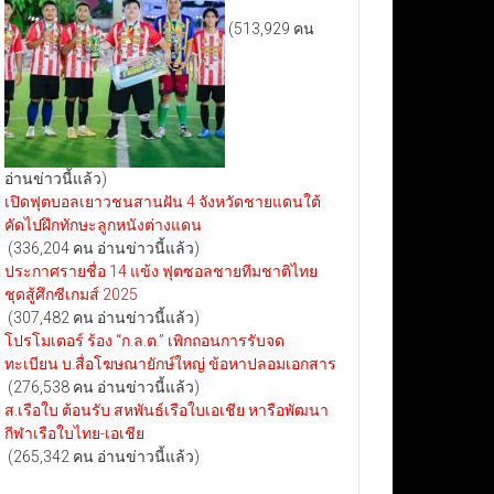
(513,929 คน
อ่านข่าวนี้แล้ว)
เปิดฟุตบอลเยาวชนสานฝัน 4 จังหวัดชายแดนใต้
คัดไปฝึกทักษะลูกหนังต่างแดน
(336,204 คน อ่านข่าวนี้แล้ว)
ประกาศรายชื่อ 14 แข้ง ฟุตซอลชายทีมชาติไทย
ชุดสู้ศึกซีเกมส์ 2025
(307,482 คน อ่านข่าวนี้แล้ว)
โปรโมเตอร์ ร้อง “ก.ล.ต.” เพิกถอนการรับจด
ทะเบียน บ.สื่อโฆษณายักษ์ใหญ่ ข้อหาปลอมเอกสาร
(276,538 คน อ่านข่าวนี้แล้ว)
ส.เรือใบ ต้อนรับ สหพันธ์เรือใบเอเชีย หารือพัฒนา
กีฬาเรือใบไทย-เอเชีย
(265,342 คน อ่านข่าวนี้แล้ว)