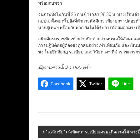
พร้อมกับพวก
จนกระทั่งในวันที่ 26 ก.พ.64 เวลา 08.30 น. ทางเรือ
กปปส. ทั้งหมดไปยังที่ทำการพัศดีเวร เพื่อรอการปล่อยตัว
นายสุเทพฯ พร้อมกับพวก ยังไม่ได้รับการตัดผมตามระ
อธิบดีกรมราชทัณฑ์ กล่าวปิดท้ายว่า ตนขอให้สังคมแล
การปฏิบัติต่อผู้ต้องขังทุกคนอย่างเท่าเทียมกัน และเป็
ขัง โดยยึดถือกฎ ระเบียบ และวินัยต่างๆ ที่ข้าราชการ
มีผู้อ่านข่าวนี้แล้ว 1887 ครั้ง
Facebook
Twitter
Line
Post
“เฉลิมชัย” เร่งพัฒนาระเบียงเศรษฐกิจภาคใต้ หวั