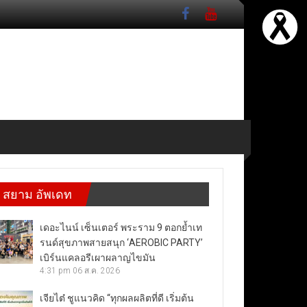
สยาม อัพเดท
เดอะไนน์ เซ็นเตอร์ พระราม 9 ตอกย้ำเท
รนด์สุขภาพสายสนุก ‘AEROBIC PARTY’
เบิร์นแคลอรีเผาผลาญไขมัน
4:31 pm
06 ส.ค. 2026
เจียไต๋ ชูแนวคิด “ทุกผลผลิตที่ดี เริ่มต้น