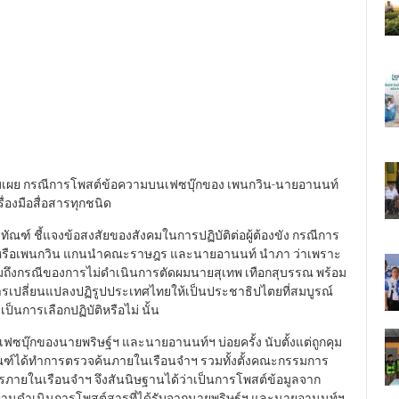
้อมเผย กรณีการโพสต์ข้อความบนเฟซบุ๊กของ เพนกวิน-นายอานนท์
ื่องมือสื่อสารทุกชนิด
ชทัณฑ์ ชี้แจงข้อสงสัยของสังคมในการปฏิบัติต่อผู้ต้องขัง กรณีการ
ษ์ หรือเพนกวิน แกนนำคณะราษฎร และนายอานนท์ นำภา ว่าเพราะ
วมถึงกรณีของการไม่ดำเนินการตัดผมนายสุเทพ เทือกสุบรรณ พร้อม
เปลี่ยนแปลงปฏิรูปประเทศไทยให้เป็นประชาธิปไตยที่สมบูรณ์
็นการเลือกปฏิบัติหรือไม่ นั้น
ซบุ๊กของนายพริษฐ์ฯ และนายอานนท์ฯ บ่อยครั้ง นับตั้งแต่ถูกคุม
ณฑ์ได้ทำการตรวจค้นภายในเรือนจำฯ รวมทั้งตั้งคณะกรรมการ
สารภายในเรือนจำฯ จึงสันนิษฐานได้ว่าเป็นการโพสต์ข้อมูลจาก
หัสผ่านดำเนินการโพสต์สารที่ได้รับจากนายพริษฐ์ฯ และนายอานนท์ฯ