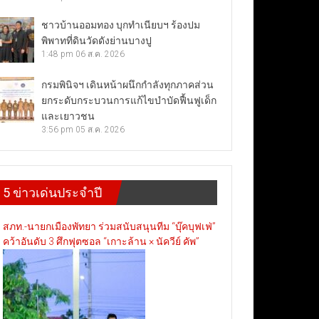
ชาวบ้านออมทอง บุกทำเนียบฯ ร้องปม
พิพาทที่ดินวัดดังย่านบางปู
1:48 pm
06 ส.ค. 2026
กรมพินิจฯ เดินหน้าผนึกกำลังทุกภาคส่วน
ยกระดับกระบวนการแก้ไขบำบัดฟื้นฟูเด็ก
และเยาวชน
3:56 pm
05 ส.ค. 2026
5 ข่าวเด่นประจำปี
สภท.-นายกเมืองพัทยา ร่วมสนับสนุนทีม “บุ๊คบุฟเฟ่”
คว้าอันดับ 3 ศึกฟุตซอล “เกาะล้าน × นัควีย์ คัพ”