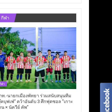
กีฬา
กีฬา
ภท.-นายกเมืองพัทยา ร่วมสนับสนุนทีม
ุ๊คบุฟเฟ่” คว้าอันดับ 3 ศึกฟุตซอล “เกาะ
าน × นัควีย์ คัพ”