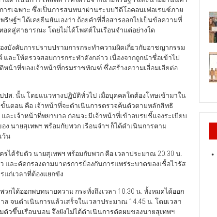
็นการเฉพาะ ซึ่งเป็นการสนทนาผ่านระบบวิดีโอคอนเฟอเรนซ์ภาย
พริษฐ์ฯ ได้เคยยืนยันเองว่า ถ้อยคำที่สื่อสารออกไปเป็นข้อความที่
ทอดสู่สาธารณะ โดยไม่ได้โพสต์ในเรือนจำแต่อย่างใด
ข์ต่อกองบังคับการปราบปรามการกระทำความผิดเกี่ยวกับอาชญากรรม
ต์ และให้ตรวจสอบการกระทำดังกล่าว เนื่องจากถูกนำชื่อเข้าไป
ิหน้าที่ของเจ้าหน้าที่กรมราชทัณฑ์ ซึ่งสร้างความเสื่อมเสียต่อ
ปปส. นั้น โดยแนวทางปฏิบัติทั่วไป เมื่อบุคคลใดต้องโทษเข้ามาใน
้นตอน คือ เจ้าหน้าที่จะดำเนินการตรวจค้นตัวตามหลักสิทธิ
เจ้าหน้าที่พยาบาล ก่อนจะมีเจ้าหน้าที่เข้าอบรบชี้แจงระเบียบ
ีของ นายสุเทพฯ พร้อมกับพวก เรือนจำฯ ก็ได้ดำเนินการตาม
เว้น
ครได้รับตัว นายสุเทพฯ พร้อมกับพวก คือ เวลาประมาณ 20.30 น.
้นตัว และคัดกรองตามมาตรการป้องกันการแพร่ระบาดของเชื้อไวรัส
รแก่เวลาที่ต้องแยกขัง
พวกได้ออกพบทนายความ กระทั่งถึงเวลา 10.30 น. ทั้งหมดได้ออก
พยาบาล จนดำเนินการแล้วเสร็จในเวลาประมาณ 14.45 น. โดยเวลา
รียมตัวขึ้นเรือนนอน จึงยังไม่ได้ดำเนินการตัดผมของนายสุเทพฯ