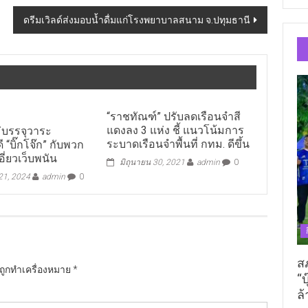
ดรีมเวิลด์ส่งมอบน้ำดื่มแก่โรงพยาบาลสนาม จ.ปทุมธานี
“ราชทัณฑ์” ปรับลดเรือนจำสี
แดงลง 3 แห่ง ชี้ แนวโน้มการ
ม่บรรจุวาระ
ระบาดเรือนจำพื้นที่ กทม. ดีขึ้น
 “บิ๊กโจ๊ก” กับพวก
อี่ยวเว็บพนัน
มิถุนายน 30, 2021
admin
0
 21, 2024
admin
0
ส
นถูกทำเครื่องหมาย
*
“บ
ล้