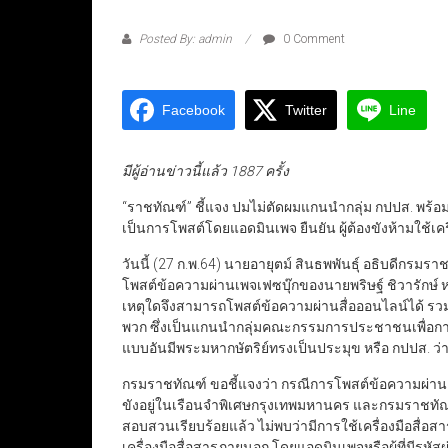
Posted By: admin
0 Comment
Facebook
Twitter
Line
มีผู้อ่านข่าวนี้แล้ว 1887 ครั้ง
“ราชทัณฑ์” ชี้แจง ปมไม่ตัดผมแกนนำกลุ่ม กปปส. พร
เป็นการโพสต์โดยแอดมินเพจ ยืนยัน ผู้ต้องขังห้ามใช้เคร
วันนี้ (27 ก.พ.64) นายอายุตม์ สินธพพันธุ์ อธิบดีกรมรา
โพสต์ข้อความผ่านเพจเฟซบุ๊กของนายพริษฐ์ ชิวารัก
เหตุใดจึงสามารถโพสต์ข้อความผ่านสื่อออนไลน์ได้ ร
พวก ซึ่งเป็นแกนนำกลุ่มคณะกรรมการประชาชนเพื่อการ
แบบอันมีพระมหากษัตริย์ทรงเป็นประมุข หรือ กปปส. ว่าเป
กรมราชทัณฑ์ ขอชี้แจงว่า กรณีการโพสต์ข้อความผ่านเฟ
ขังอยู่ในเรือนจำพิเศษกรุงเทพมหานคร และกรมราชทั
สอบสวนเรียบร้อยแล้ว ไม่พบว่ามีการใช้เครื่องมือสื่อ
เครื่องมือสื่อสารภายนอก โดยแอดมินเพจหรือผู้ที่มีร