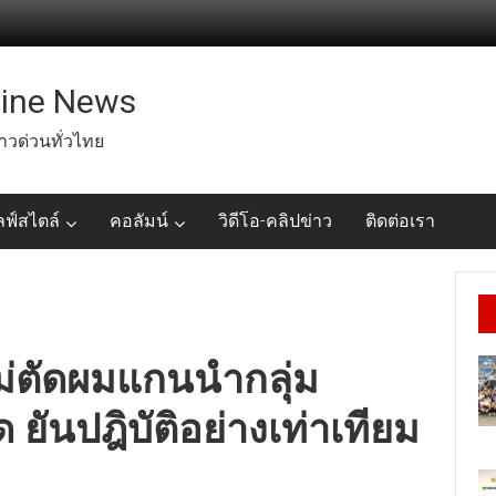
line News
่าวด่วนทั่วไทย
ลฟ์สไตล์
คอลัมน์
วิดีโอ-คลิปข่าว
ติดต่อเรา
่ตัดผมแกนนำกลุ่ม
 ยันปฎิบัติอย่างเท่าเทียม