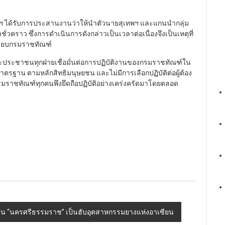
นจำฯ ได้รับการประสานงานว่าให้นำตัวนายสุเทพฯ และแกนนำกลุ่ม
ชั่วคราว ซึ่งการดำเนินการดังกล่าวเป็นเวลาต่อเนื่องจึงเป็นเหตุที่
เบียบกรมราชทัณฑ์
ะประชาชนทุกฝ่ายเชื่อมั่นต่อการปฏิบัติงานของกรมราชทัณฑ์ใน
นมาตรฐาน ตามหลักสิทธิมนุษยชน และไม่มีการเลือกปฏิบัติต่อผู้ต้อง
กรมราชทัณฑ์ทุกคนพึงยึดถือปฏิบัติอย่างเคร่งครัดมาโดยตลอด
งปั้น “นครศรีธรรมราช” เป็นฮับอุตสาหกรรมยางแห่งอาเซียน