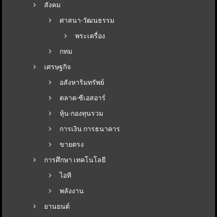
สังคม
ศาสนา-วัฒนธรรม
พระเครื่อง
กทม
เศรษฐกิจ
อสังหาริมทรัพย์
ตลาด-ซีเอสอาร์
หุ้น-กองทุนรวม
การเงิน การธนาคาร
ขายตรง
การศึกษา เทคโนโลยี
ไอที
พลังงาน
ยานยนต์