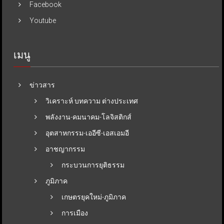
Facebook
Youtube
เมนู
ข่าวสาร
วิเคราะห์ บทความ ต่างประเทศ
พลังงาน-คมนาคม-โลจิสติกส์
อุตสาหกรรม-เออีซี-เอสเอมอี
อาชญากรรม
กระบวนการยุติธรรม
ภูมิภาค
เกษตรยุคใหม่-ภูมิภาค
การเมือง