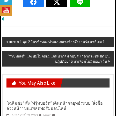
Post
ผบช.ภ.1 คุม 2 โจรชิงทอง ทำแผนกลางห้างดังย่านรัตนาธิเบศร์
navigation
“ราชทัณฑ์” แจงปมไม่ตัดผมแกนนำกลุ่ม กปปส. เวลากระชั้นชิด ยัน
ปฎิบัติอย่างเท่าเทียมไม่มีข้อยกเว้น
You May Also Like
“เฉลิมชัย” สั่ง “ฟรุ้ทบอร์ด” เดินหน้ากลยุทธ์ระบบ “สั่งซื้อ
ล่วงหน้า” บนแพลตฟอร์มออนไลน์
กุมภาพันธ์ 10, 2021
admin
0