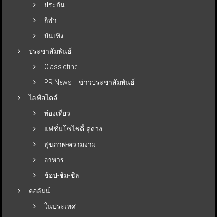
ประกัน
กีฬา
บันเทิง
ประชาสัมพันธ์
Classicfind
PR News – ข่าวประชาสัมพันธ์
ไลฟ์สไตล์
ท่องเที่ยว
แฟชั่นโซไซตี้-ดูดวง
สุขภาพ-ความงาม
อาหาร
ช้อป-ชิม-ชิล
คอลัมน์
ในประเทศ