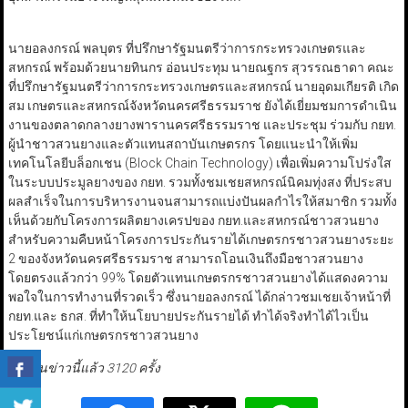
นายอลงกรณ์ พลบุตร ที่ปรึกษารัฐมนตรีว่าการกระทรวงเกษตรและ
สหกรณ์ พร้อมด้วยนายทินกร อ่อนประทุม นายณฐกร สุวรรณธาดา คณะ
ที่ปรึกษารัฐมนตรีว่าการกระทรวงเกษตรและสหกรณ์ นายอุดมเกียรติ เกิด
สม เกษตรและสหกรณ์จังหวัดนครศรีธรรมราช ยังได้เยี่ยมชมการดำเนิน
งานของตลาดกลางยางพารานครศรีธรรมราช และประชุม ร่วมกับ กยท.
ผู้นำชาวสวนยางและตัวแทนสถาบันเกษตรกร โดยแนะนำให้เพิ่ม
เทคโนโลยีบล็อกเชน (Block Chain Technology) เพื่อเพิ่มความโปร่งใส
ในระบบประมูลยางของ กยท. รวมทั้งชมเชยสหกรณ์นิคมทุ่งสง ที่ประสบ
ผลสำเร็จในการบริหารงานจนสามารถแบ่งปันผลกำไรให้สมาชิก รวมทั้ง
เห็นด้วยกับโครงการผลิตยางเครปของ กยท.และสหกรณ์ชาวสวนยาง
สำหรับความคืบหน้าโครงการประกันรายได้เกษตรกรชาวสวนยางระยะ
2 ของจังหวัดนครศรีธรรมราช สามารถโอนเงินถึงมือชาวสวนยาง
โดยตรงแล้วกว่า 99% โดยตัวแทนเกษตรกรชาวสวนยางได้แสดงความ
พอใจในการทำงานที่รวดเร็ว ซึ่งนายอลงกรณ์ ได้กล่าวชมเชยเจ้าหน้าที่
กยท.และ ธกส. ที่ทำให้นโยบายประกันรายได้ ทำได้จริงทำได้ไวเป็น
ประโยชน์แก่เกษตรกรชาวสวนยาง
มีผู้อ่านข่าวนี้แล้ว 3120 ครั้ง