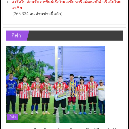
ส.เรือใบ ต้อนรับ สหพันธ์เรือใบเอเชีย หารือพัฒนากีฬาเรือใบไทย-
เอเชีย
(265,334 คน อ่านข่าวนี้แล้ว)
กีฬา
กีฬา