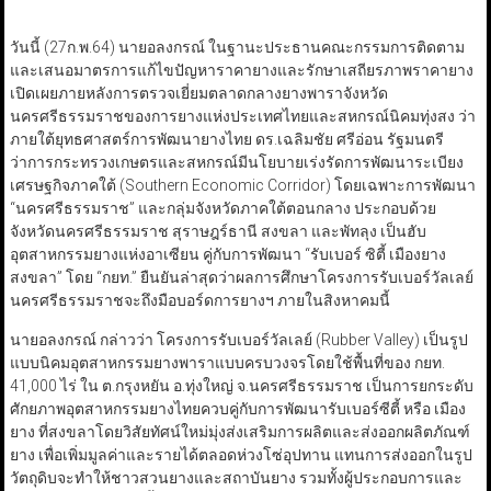
วันนี้ (27ก.พ.64) นายอลงกรณ์ ในฐานะประธานคณะกรรมการติดตาม
และเสนอมาตรการแก้ไขปัญหาราคายางและรักษาเสถียรภาพราคายาง
เปิดเผยภายหลังการตรวจเยี่ยมตลาดกลางยางพาราจังหวัด
นครศรีธรรมราชของการยางแห่งประเทศไทยและสหกรณ์นิคมทุ่งสง ว่า
ภายใต้ยุทธศาสตร์การพัฒนายางไทย ดร.เฉลิมชัย ศรีอ่อน รัฐมนตรี
ว่าการกระทรวงเกษตรและสหกรณ์มีนโยบายเร่งรัดการพัฒนาระเบียง
เศรษฐกิจภาคใต้ (Southern Economic Corridor) โดยเฉพาะการพัฒนา
“นครศรีธรรมราช” และกลุ่มจังหวัดภาคใต้ตอนกลาง ประกอบด้วย
จังหวัดนครศรีธรรมราช สุราษฎร์ธานี สงขลา และพัทลุง เป็นฮับ
อุตสาหกรรมยางแห่งอาเซียน คู่กับการพัฒนา “รับเบอร์ ซิตี้ เมืองยาง
สงขลา” โดย “กยท.” ยืนยันล่าสุดว่าผลการศึกษาโครงการรับเบอร์วัลเลย์
นครศรีธรรมราชจะถึงมือบอร์ดการยางฯ ภายในสิงหาคมนี้
นายอลงกรณ์ กล่าวว่า โครงการรับเบอร์วัลเลย์ (Rubber Valley) เป็นรูป
แบบนิคมอุตสาหกรรมยางพาราแบบครบวงจรโดยใช้พื้นที่ของ กยท.
41,000 ไร่ ใน ต.กรุงหยัน อ.ทุ่งใหญ่ จ.นครศรีธรรมราช เป็นการยกระดับ
ศักยภาพอุตสาหกรรมยางไทยควบคู่กับการพัฒนารับเบอร์ซีตี้ หรือ เมือง
ยาง ที่สงขลาโดยวิสัยทัศน์ใหม่มุ่งส่งเสริมการผลิตและส่งออกผลิตภัณฑ์
ยาง เพื่อเพิ่มมูลค่าและรายได้ตลอดห่วงโซ่อุปทาน แทนการส่งออกในรูป
วัตถุดิบจะทำให้ชาวสวนยางและสถาบันยาง รวมทั้งผู้ประกอบการและ