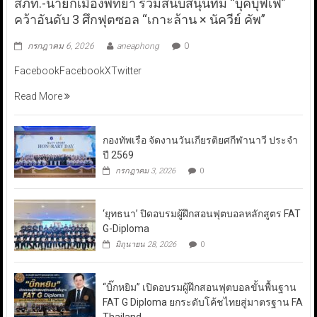
สภท.-นายกเมืองพัทยา ร่วมสนับสนุนทีม “บุ๊คบุฟเฟ่”
คว้าอันดับ 3 ศึกฟุตซอล “เกาะล้าน × นัควีย์ คัพ”
กรกฎาคม 6, 2026
aneaphong
0
FacebookFacebookXTwitter
Read More
กองทัพเรือ จัดงานวันเกียรติยศกีฬานาวี ประจำ
ปี 2569
กรกฎาคม 3, 2026
0
‘ยุทธนา’ ปิดอบรมผู้ฝึกสอนฟุตบอลหลักสูตร FAT
G-Diploma
มิถุนายน 28, 2026
0
“บิ๊กหยิม” เปิดอบรมผู้ฝึกสอนฟุตบอลขั้นพื้นฐาน
FAT G Diploma ยกระดับโค้ชไทยสู่มาตรฐาน FA