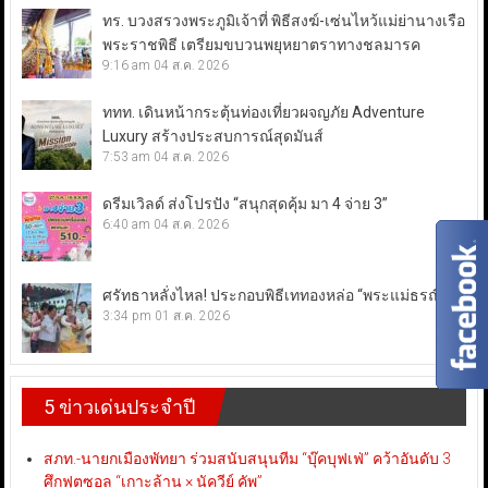
ทร. บวงสรวงพระภูมิเจ้าที่ พิธีสงฆ์-เซ่นไหว้แม่ย่านางเรือ
พระราชพิธี เตรียมขบวนพยุหยาตราทางชลมารค
9:16 am
04 ส.ค. 2026
ททท. เดินหน้ากระตุ้นท่องเที่ยวผจญภัย Adventure
Luxury สร้างประสบการณ์สุดมันส์
7:53 am
04 ส.ค. 2026
ดรีมเวิลด์ ส่งโปรปัง “สนุกสุดคุ้ม มา 4 จ่าย 3”
6:40 am
04 ส.ค. 2026
ศรัทธาหลั่งไหล! ประกอบพิธีเททองหล่อ “พระแม่ธรณี”
3:34 pm
01 ส.ค. 2026
5 ข่าวเด่นประจำปี
สภท.-นายกเมืองพัทยา ร่วมสนับสนุนทีม “บุ๊คบุฟเฟ่” คว้าอันดับ 3
ศึกฟุตซอล “เกาะล้าน × นัควีย์ คัพ”