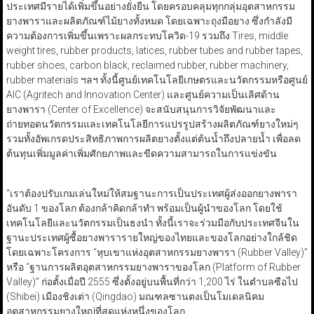
ประเทศมีรายได้เพิ่มขึ้นอย่างยั่งยืน โดยครอบคลุมทุกกลุ่มอุตสาหกรรม
ยางพาราและผลิตภัณฑ์ไม้ยางทั้งหมด โดยเฉพาะถุงมือยาง ซึ่งกำลังมี
ความต้องการเพิ่มขึ้นเพราะผลกระทบโควิด-19 รวมถึง Tires, middle
weight tires, rubber products, latices, rubber tubes and rubber tapes,
rubber shoes, carbon black, reclaimed rubber, rubber machinery,
rubber materials ฯลฯ ทั้งนี้ศูนย์เทคโนโลยีเกษตรและนวัตกรรมหรือศูนย์
AIC (Agritech and Innovation Center) และศูนย์ความเป็นเลิศด้าน
ยางพารา (Center of Excellence) จะสนับสนุนการวิจัยพัฒนาและ
ถ่ายทอดนวัตกรรมและเทคโนโลยีการแปรรูปสร้างผลิตภัณฑ์ยางใหม่ๆ
รวมทั้งอัพเกรดประสิทธิภาพการผลิตยางตั้งแต่ต้นน้ำถึงปลายน้ำ เพื่อลด
ต้นทุนเพิ่มมูลค่าเพิ่มศักยภาพและขีดความสามารถในการแข่งขัน
“เราต้องปรับเกมเล่นใหม่ให้สมฐานะการเป็นประเทศผู้ส่งออกยางพารา
อันดับ 1 ของโลก ต้องกล้าคิดกล้าทำ พร้อมเป็นผู้นำของโลก โดยใช้
เทคโนโลยีและนวัตกรรมเป็นธงนำ ทั้งนี้เราจะร่วมมือกับประเทศจีนใน
ฐานะประเทศผู้ซื้อยางพารารายใหญ่ของไทยและของโลกอย่างใกล้ชิด
โดยเฉพาะโครงการ “หุบเขาแห่งอุตสาหกรรมยางพารา (Rubber Valley)”
หรือ “ฐานการผลิตอุตสาหกรรมยางพาราของโลก (Platform of Rubber
Valley)” ก่อตั้งเมื่อปี 2555 ซึ่งตั้งอยู่บนพื้นที่กว่า 1,200 ไร่ ในตำบลซือไป
(Shibei) เมืองชิงเต่า (Qingdao) มณฑลซานตงเป็นโมเดลนิคม
อุตสาหกรรมยางใหญ่ที่สุดแห่งหนึ่งของโลก