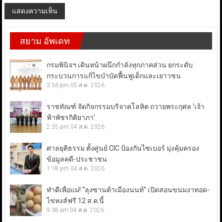
สยาม อัพเดท
กรมพินิจฯ เดินหน้าผนึกกำลังทุกภาคส่วน ยกระดับ
กระบวนการแก้ไขบำบัดฟื้นฟูเด็กและเยาวชน
3:56 pm
05 ส.ค. 2026
ราชทัณฑ์ จัดกิจกรรมบริจาคโลหิต ถวายพระกุศล ‘เจ้า
ฟ้าพัชรกิติยาภา’
2:35 pm
04 ส.ค. 2026
ศาลยุติธรรม ตั้งศูนย์ CIC ป้องกันไซเบอร์ มุ่งคุ้มครอง
ข้อมูลคดี-ประชาชน
1:18 pm
04 ส.ค. 2026
ทำดีเพื่อแม่! “ลุงซานต้าเมืองนนท์” เปิดสอนขนมงาทอด-
ไข่หงส์ฟรี 12 ส.ค.นี้
9:38 am
04 ส.ค. 2026