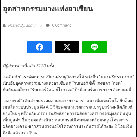
อุตสาหกรรมยางแห่งอาเซียน
Posted By: admin
0 Comment
มีผู้อ่านข่าวนี้แล้ว 3120 ครั้ง
“เฉลิมชัย” เร่งพัฒนาระเบียงเศรษฐกิจภาคใต้ หวังปั้น “นครศรีธรรมราช”
เป็นฮับอุตสาหกรรมยางแห่งอาเซียนคู่ “รับเบอร์ ซิตี้” สงขลา “กยท.”
ยืนยันผลศึกษา “รับเบอร์วัลเลย์โปรเจค” ถึงมือบอร์ดการยางฯ สิงหาคมนี้
“อลงกรณ์” เดินสายตรวจตลาดกลางยางพารา แนะเพิ่มเทคโนโลยีบล็อค
เชนในระบบประมูล ดึง AIC วิจัยพัฒนานวัตกรรมแปรรูปสร้างผลิตภัณฑ์
ยางใหม่ๆ พร้อมอัพเกรดประสิทธิภาพการผลิตยางครบวงจรมุ่งลดต้นทุน
เพิ่มมูลค่า ชื่นชมผลดำเนินงานสหกรณ์นิคมทุ่งสงพร้อมหนุนโครงการ
ผลิตยางเครป ชาวสวนยางพอใจโครงการประกันรายได้ระยะ 2 โอนเงิน
ถึงมือแล้วกว่า 99%