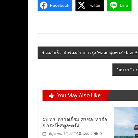
Facebook
Twitter
Line
Post
จงสำเร็จ! นักร้องสาวดาวรุ่ง ‘พลอย พุ่มพวง’ ปล่อยซิ
navigation
“ผบ.กร.” ต
You May Also Like
ผบ.ทร. ตรวจเยี่ยม ศรชล. หารือ
จ.กระบี่-สตูล-ตรัง
มิถุนายน 12, 2024
admin
0