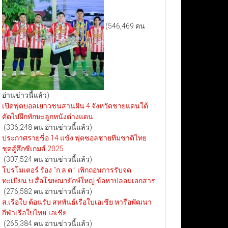
(546,469 คน
อ่านข่าวนี้แล้ว)
เปิดฟุตบอลเยาวชนสานฝัน 4 จังหวัดชายแดนใต้
คัดไปฝึกทักษะลูกหนังต่างแดน
(336,248 คน อ่านข่าวนี้แล้ว)
ประกาศรายชื่อ 14 แข้ง ฟุตซอลชายทีมชาติไทย
ชุดสู้ศึกซีเกมส์ 2025
(307,524 คน อ่านข่าวนี้แล้ว)
โปรโมเตอร์ ร้อง “ก.ล.ต.” เพิกถอนการรับจด
ทะเบียน บ.สื่อโฆษณายักษ์ใหญ่ ข้อหาปลอมเอกสาร
(276,582 คน อ่านข่าวนี้แล้ว)
ส.เรือใบ ต้อนรับ สหพันธ์เรือใบเอเชีย หารือพัฒนา
กีฬาเรือใบไทย-เอเชีย
(265,384 คน อ่านข่าวนี้แล้ว)