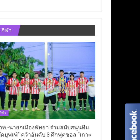
กีฬา
กีฬา
ภท.-นายกเมืองพัทยา ร่วมสนับสนุนทีม
ุ๊คบุฟเฟ่” คว้าอันดับ 3 ศึกฟุตซอล “เกาะ