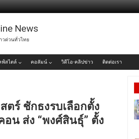
line News
่าวด่วนทั่วไทย
ลฟ์สไตล์
คอลัมน์
วิดีโอ-คลิปข่าว
ติดต่อเรา
สตร์ ชักธงรบเลือกตั้ง
น ส่ง “พงศ์สินธุ์” ตั้ง