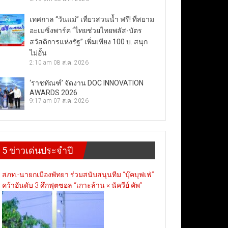
เทศกาล “วันแม่” เที่ยวสวนน้ำ ฟรี! ที่สยาม
อะเมซิ่งพาร์ค “ไทยช่วยไทยพลัส-บัตร
สวัสดิการแห่งรัฐ” เพิ่มเพียง 100 บ. สนุก
ไม่อั้น
2:10 am
08 ส.ค. 2026
‘ราชทัณฑ์’ จัดงาน DOC INNOVATION
AWARDS 2026
9:17 am
07 ส.ค. 2026
5 ข่าวเด่นประจำปี
สภท.-นายกเมืองพัทยา ร่วมสนับสนุนทีม “บุ๊คบุฟเฟ่”
คว้าอันดับ 3 ศึกฟุตซอล “เกาะล้าน × นัควีย์ คัพ”