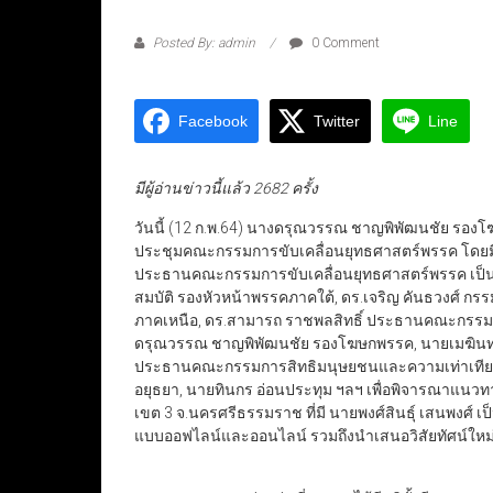
Posted By: admin
0 Comment
Facebook
Twitter
Line
มีผู้อ่านข่าวนี้แล้ว 2682 ครั้ง
วันนี้ (12 ก.พ.64) นางดรุณวรรณ ชาญพิพัฒนชัย รองโฆษกพ
ประชุมคณะกรรมการขับเคลื่อนยุทธศาสตร์พรรค โดยม
ประธานคณะกรรมการขับเคลื่อนยุทธศาสตร์พรรค เป็นประ
สมบัติ รองหัวหน้าพรรคภาคใต้, ดร.เจริญ คันธวงศ์ ก
ภาคเหนือ, ดร.สามารถ ราชพลสิทธิ์ ประธานคณะกรร
ดรุณวรรณ ชาญพิพัฒนชัย รองโฆษกพรรค, นายเมฆินทร์ เ
ประธานคณะกรรมการสิทธิมนุษยชนและความเท่าเทียมระหว
อยุธยา, นายทินกร อ่อนประทุม ฯลฯ เพื่อพิจารณาแนวทา
เขต 3 จ.นครศรีธรรมราช ที่มี นายพงศ์สินธุ์ เสนพงศ์ เ
แบบออฟไลน์และออนไลน์ รวมถึงนำเสนอวิสัยทัศน์ให