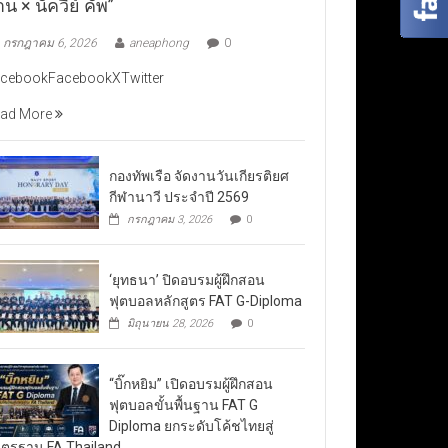
าน × นัควีย์ คัพ”
กรกฎาคม 6, 2026
aneaphong
0
cebookFacebookXTwitter
ad More
กองทัพเรือ จัดงานวันเกียรติยศ
กีฬานาวี ประจำปี 2569
กรกฎาคม 3, 2026
0
‘ยุทธนา’ ปิดอบรมผู้ฝึกสอน
ฟุตบอลหลักสูตร FAT G-Diploma
มิถุนายน 28, 2026
0
“บิ๊กหยิม” เปิดอบรมผู้ฝึกสอน
ฟุตบอลขั้นพื้นฐาน FAT G
Diploma ยกระดับโค้ชไทยสู่
ตรฐาน FA Thailand