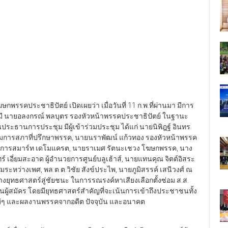
รรคประชาธิปัตย์ เปิดเผยว่า เมื่อวันที่ 11 ก.พ.ที่ผ่านมา มีการ
ี นายอลงกรณ์ พลบุตร รองหัวหน้าพรรคประชาธิปัตย์ ในฐานะ
ธานการประชุม มีผู้เข้าร่วมประชุม ได้แก่ นายนิพิฎฐ์ อินทร
รรมการสภาที่ปรึกษาพรรค, นายนราพัฒน์ แก้วทอง รองหัวหน้าพรรค
มการสมาร์ท เดโมแครต, นายราเมศ รัตนะเชวง โฆษกพรรค, นาง
อี่ยมสะอาด ผู้อำนวยการศูนย์บลูเฮ้าส์, นายแทนคุณ จิตต์อิสระ
่างเพศ, พล.ต.ต.วิชัย สังข์ประไพ, นายภูมิสรรค์ เสนีวงศ์ ณ
งยุทธศาสตร์สู่ชัยชนะ ในการรณรงค์หาเสียงเลือกตั้งซ่อม ส.ส.
ป็นผู้สมัคร โดยมียุทธศาสตร์สำคัญที่จะเน้นการเข้าถึงประชาชนทั้ง
ม่ๆ และผลงานพรรคจากอดีต ปัจจุบัน และอนาคต