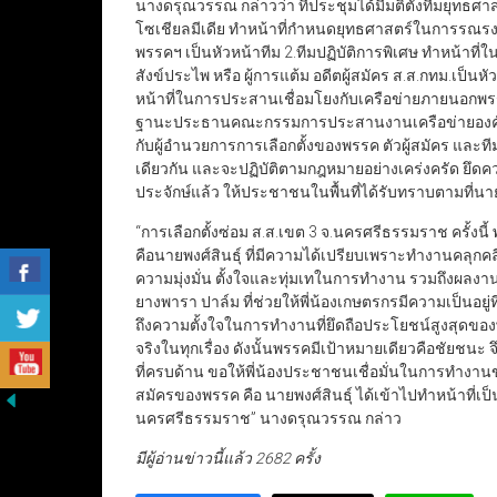
นางดรุณวรรณ กล่าวว่า ที่ประชุมได้มีมติตั้งทีมยุทธศา
โซเชียลมีเดีย ทำหน้าที่กำหนดยุทธศาสตร์ในการรณรง
พรรคฯ เป็นหัวหน้าทีม 2.ทีมปฏิบัติการพิเศษ ทำหน้าที
สังข์ประไพ หรือ ผู้การแต้ม อดีตผู้สมัคร ส.ส.กทม.เป
หน้าที่ในการประสานเชื่อมโยงกับเครือข่ายภายนอกพรร
ฐานะประธานคณะกรรมการประสานงานเครือข่ายองค์ก
กับผู้อำนวยการการเลือกตั้งของพรรค ตัวผู้สมัคร และทีม
เดียวกัน และจะปฏิบัติตามกฎหมายอย่างเคร่งครัด ยึด
ประจักษ์แล้ว ให้ประชาชนในพื้นที่ได้รับทราบตามที่นา
“การเลือกตั้งซ่อม ส.ส.เขต 3 จ.นครศรีธรรมราช ครั้งนี้
คือนายพงศ์สินธุ์ ที่มีความได้เปรียบเพราะทำงานคลุกคลี
ความมุ่งมั่น ตั้งใจและทุ่มเทในการทำงาน รวมถึงผลงา
ยางพารา ปาล์ม ที่ช่วยให้พี่น้องเกษตรกรมีความเป็นอย
ถึงความตั้งใจในการทำงานที่ยึดถือประโยชน์สูงสุดของ
จริงในทุกเรื่อง ดังนั้นพรรคมีเป้าหมายเดียวคือชัยชนะ 
ที่ครบด้าน ขอให้พี่น้องประชาชนเชื่อมั่นในการทำงานข
สมัครของพรรค คือ นายพงศ์สินธุ์ ได้เข้าไปทำหน้าที่เ
นครศรีธรรมราช” นางดรุณวรรณ กล่าว
มีผู้อ่านข่าวนี้แล้ว 2682 ครั้ง