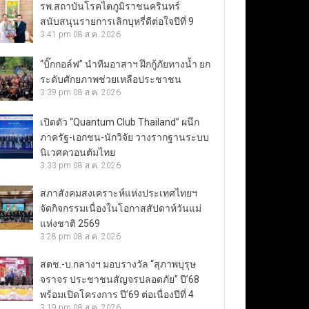
รพ.สถาบันโรคไตภูมิราชนครินทร์
สนับสนุนรายการเลิกบุหรี่ดีต่อใจปีที่ 9
3:41 pm
08 ส.ค. 2026
“บิ๊กกอล์ฟ” นำทีมอาสาฯ ฝึกกู้ภัยทางน้ำ ยก
ระดับศักยภาพช่วยเหลือประชาชน
3:39 pm
08 ส.ค. 2026
เปิดตัว “Quantum Club Thailand” ผนึก
ภาครัฐ-เอกชน-นักวิจัย วางรากฐานระบบ
นิเวศควอนตัมไทย
3:33 pm
08 ส.ค. 2026
สภาสังคมสงเคราะห์แห่งประเทศไทยฯ
จัดกิจกรรมเนื่องในโอกาสสัปดาห์วันแม่
แห่งชาติ 2569
3:28 pm
08 ส.ค. 2026
สตช.-บ.กลางฯ มอบรางวัล “สุภาพบุรุษ
จราจร ประชาชนสัญจรปลอดภัย” ปี’68
พร้อมเปิดโครงการ ปี’69 ต่อเนื่องปีที่ 4
3:19 pm
08 ส.ค. 2026