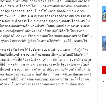
สตร์เพื่อช่วยสนับสนุนการหาเสียง 3 คณะ คือ 1.ทีมยุทธศาสตร์ด้าน
ค์หาเสียงผ่านโลกออนไลน์ มีนายนราพัฒน์ แก้วทอง รองหัวหน้า
่ในการดูแลตรวจสอบความโปร่งใสในการเลือกตั้ง มีพล.ต.ต.วิชัย
็นหัวหน้าทีม และ 3.ทีมประสานงานเครือข่ายองค์กรภายนอกพรรค ทำ
คเพื่อช่วยสื่อสารนโยบายที่สำคัญ มีคุณหญิงกัลยา โสภณพิช ใน
รภายนอกพรรคเป็นหัวหน้าทีม โดยทั้งหมดนี้จะทำงานประสาน
งานของผู้สมัครในพื้นที่อย่างใกล้ชิด เพื่อให้เป็นไปในทิศทาง
ความสุจริตในการหาเสียง นำเสนอนโยบายและผลงานที่เกิดขึ้นเป็น
ยจุรินทร์ ลักษณวิศิษฏ์ หัวหน้าพรรค ได้กำชับและให้แนวทางไว้
 พรรคเชื่อมั่นว่าจะได้รับชัยชนะอย่างแน่นอน นอกจากตัวผู้สมัคร
อยู่กับพี่น้องประชาชนมาโดยตลอด เป็นคนรุ่นใหม่มีวิสัยทัศน์ มี
นของพรรคก็เป็นที่ประจักษ์หลายด้าน เช่น โครงการประกันรายได้
ู่ที่ดีขึ้น และที่ผ่านมาการทำงานของพรรคในรัฐบาลได้แสดงให้เห็น
พี่น้องประชาชน เน้นการทำงานไปสู่เป้าหมายที่ต้องทำได้ไวทำได้
จึงเตรียมความพร้อมอย่างเต็มที่ มีการวางแผนที่ดีและมียุทธศาสตร์
องพรรคที่เป็นพรรคของคนทุกกลุ่ม ทุกเพศ ทุกวัย และให้โอกาสผู้
ป็นตัวแทนในการทำงาน เพื่อสร้างอนาคตร่วมกันกับพี่น้องชาว