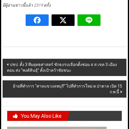
มีผู้อ่านข่าวนี้แล้ว 2319 ครั้ง
Post
ปชป. ตั้ง 3 ทีมยุทธศาสตร์ ชักธงรบเลือกตั้งซ่อม ส.ส.เขต 3 เมือง
คอน ส่ง “พงศ์สินธุ์” ตั้งเป้าคว้าชัยชนะ
navigation
ย้ายที่ทำการ “ศาลแขวงลพบุรี” ไปที่ทำการใหม่ ต.ป่าตาล เปิด 15
ก.พ.นี้
You May Also Like