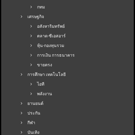
กทม
เศรษฐกิจ
อสังหาริมทรัพย์
ตลาด-ซีเอสอาร์
หุ้น-กองทุนรวม
การเงิน การธนาคาร
ขายตรง
การศึกษา เทคโนโลยี
ไอที
พลังงาน
ยานยนต์
ประกัน
กีฬา
บันเทิง