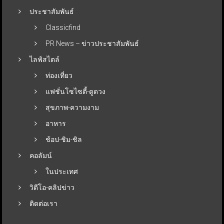
ประชาสัมพันธ์
Classicfind
PR News – ข่าวประชาสัมพันธ์
ไลฟ์สไตล์
ท่องเที่ยว
แฟชั่นโซไซตี้-ดูดวง
สุขภาพ-ความงาม
อาหาร
ช้อป-ชิม-ชิล
คอลัมน์
ในประเทศ
วิดีโอ-คลิปข่าว
ติดต่อเรา