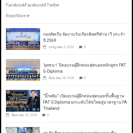
FacebookFacebookXTwitter
Read More
กองทัพเรือ จัดงานวันเกียรติยศกีฬานาวี ประจำ
ปี 2569
กรกฎาคม 3, 2026
0
‘ยุทธนา’ ปิดอบรมผู้ฝึกสอนฟุตบอลหลักสูตร FAT
G-Diploma
มิถุนายน 28, 2026
0
“บิ๊กหยิม” เปิดอบรมผู้ฝึกสอนฟุตบอลขั้นพื้นฐาน
FAT G Diploma ยกระดับโค้ชไทยสู่มาตรฐาน FA
Thailand
มิถุนายน 25, 2026
0