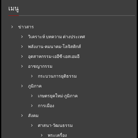
เมนู
ข่าวสาร
วิเคราะห์ บทความ ต่างประเทศ
พลังงาน-คมนาคม-โลจิสติกส์
อุตสาหกรรม-เออีซี-เอสเอมอี
อาชญากรรม
กระบวนการยุติธรรม
ภูมิภาค
เกษตรยุคใหม่-ภูมิภาค
การเมือง
สังคม
ศาสนา-วัฒนธรรม
พระเครื่อง