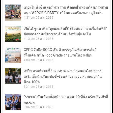
เดอะไนน์ เซ็นเตอร์ พระราม 9 ตอกย้ำเทรนด์สุขภาพสาย
สนุก ‘AEROBIC PARTY’ เบิร์นแคลอรีเผาผลาญไขมัน
4:31 pm
06 ส.ค. 2026
เจียไต๋ ชูแนวคิด “ทุกผลผลิตที่ดี เริ่มต้นจากจุดเริ่มต้นที่ดี”
ต่อยอดความเชี่ยวชาญด้านเมล็ดพันธุ์แตงโม
4:13 pm
06 ส.ค. 2026
CPPC จับมือ SCGC เปิดตัวบรรจุภัณฑ์อาหารสัตว์
รีไซเคิล ชนิด Food Grade รายแรกในอาเซียน
4:03 pm
06 ส.ค. 2026
เหยื่อเมาแล้วขับจี้ ! กระทรวง ศธ. กำหนดนโยบายส่ง
เสริมเด็กนักเรียนขับขี่-ซ้อนท้ายรถจยย.สวมหมวกกัน
น็อค 100%
3:21 pm
06 ส.ค. 2026
“ราเชน” ลั่นเลือกตั้งหน้ากวาด สส. 10 ที่นั่ง พร้อมยึดเก้าอี้
กห.-มท.
3:06 pm
06 ส.ค. 2026