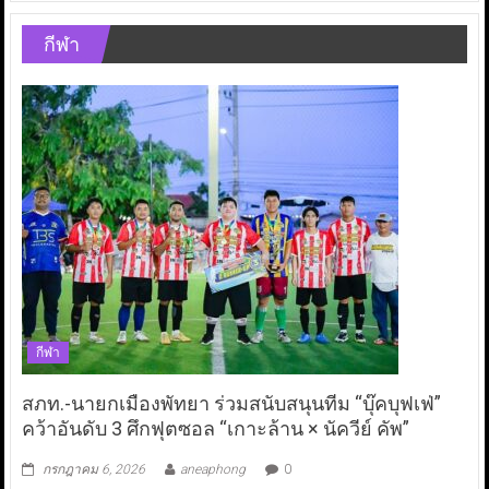
กีฬา
กีฬา
สภท.-นายกเมืองพัทยา ร่วมสนับสนุนทีม “บุ๊คบุฟเฟ่”
คว้าอันดับ 3 ศึกฟุตซอล “เกาะล้าน × นัควีย์ คัพ”
กรกฎาคม 6, 2026
aneaphong
0