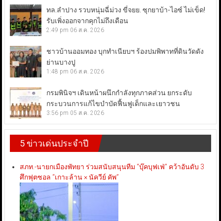
ทล.ลำปาง รวบหนุ่มฉี่ม่วง ขี่จยย. ซุกยาบ้า-ไอซ์ ไม่เข็ด!
รับเพิ่งออกจากคุกไม่ถึงเดือน
2:49 pm
06 ส.ค. 2026
ชาวบ้านออมทอง บุกทำเนียบฯ ร้องปมพิพาทที่ดินวัดดัง
ย่านบางปู
1:48 pm
06 ส.ค. 2026
กรมพินิจฯ เดินหน้าผนึกกำลังทุกภาคส่วน ยกระดับ
กระบวนการแก้ไขบำบัดฟื้นฟูเด็กและเยาวชน
3:56 pm
05 ส.ค. 2026
5 ข่าวเด่นประจำปี
สภท.-นายกเมืองพัทยา ร่วมสนับสนุนทีม “บุ๊คบุฟเฟ่” คว้าอันดับ 3
ศึกฟุตซอล “เกาะล้าน × นัควีย์ คัพ”