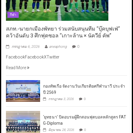
กีฬา
สภท.-นายกเมืองพัทยา ร่วมสนับสนุนทีม “บุ๊คบุฟเฟ่”
คว้าอันดับ 3 ศึกฟุตซอล “เกาะล้าน × นัควีย์ คัพ”
กรกฎาคม 6, 2026
aneaphong
0
FacebookFacebookXTwitter
Read More
กองทัพเรือ จัดงานวันเกียรติยศกีฬานาวี ประจำ
ปี 2569
กรกฎาคม 3, 2026
0
‘ยุทธนา’ ปิดอบรมผู้ฝึกสอนฟุตบอลหลักสูตร FAT
G-Diploma
มิถุนายน 28, 2026
0