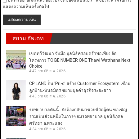
บันทึกชื่อ, อีเมล และชื่อเว็บไซต์ของฉันบนเบราว์เซอร์นี้ สำหรับการ
แสดงความเห็นครั้งถัดไป
สยาม อัพเดท
เขตทวีวัฒนา จับมือ มูลนิธิครอบครัวพอเพียง จัด
โครงการ TO BE NUMBER ONE Thawi Watthana Next
Choice
4:47 pm
08 ส.ค. 2026
CP LAND ปั้น ‘Pri-d’ สร้าง Customer Ecosystem เชื่อม
ลูกบ้าน-พันธมิตร ขยายมูลค่าธุรกิจระยะยาว
4:43 pm
08 ส.ค. 2026
รถพยาบาลคันนี้…ยังต้องกลับมาช่วยชีวิตผู้คน ขอเชิญ
ร่วมเป็นส่วนหนึ่งในการซ่อมรถพยาบาล มูลนิธิกุศล
ศรัทธา อ.พระแสง
4:34 pm
08 ส.ค. 2026