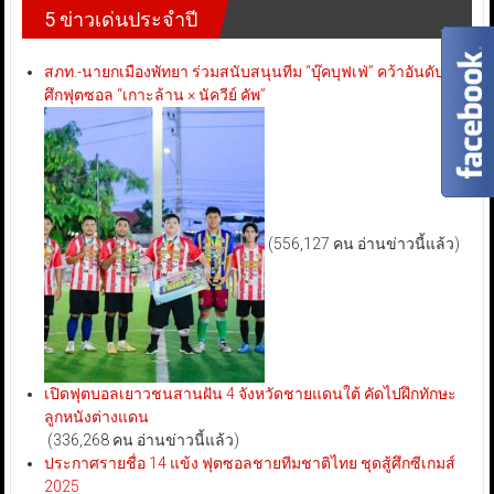
5 ข่าวเด่นประจำปี
สภท.-นายกเมืองพัทยา ร่วมสนับสนุนทีม “บุ๊คบุฟเฟ่” คว้าอันดับ 3
ศึกฟุตซอล “เกาะล้าน × นัควีย์ คัพ”
(556,127 คน อ่านข่าวนี้แล้ว)
เปิดฟุตบอลเยาวชนสานฝัน 4 จังหวัดชายแดนใต้ คัดไปฝึกทักษะ
ลูกหนังต่างแดน
(336,268 คน อ่านข่าวนี้แล้ว)
ประกาศรายชื่อ 14 แข้ง ฟุตซอลชายทีมชาติไทย ชุดสู้ศึกซีเกมส์
2025