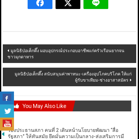
Post
มูลนิธิป่อเต็กตึ๊ง มอบอุปกรณ์ประกอบอาชีพแก่ครัวเรือนยากจน
ชาวมุกดาหาร
navigation
มูลนิธิป่อเต็กตึ๊ง สนับสนุนค่าพาหนะ-เครื่องอุปโภคบริโภค ให้แก่
ผู้รับขาเทียม-ช่างอาสาสมัคร
You May Also Like
รองประธานสภา คนที่ 2 เดินหน้านโยบายพัฒนา “สื่อ
รัฐสภา” ให้ทันสมัย ยึดมั่นความเป็นกลาง-ส่งเสริมการมี