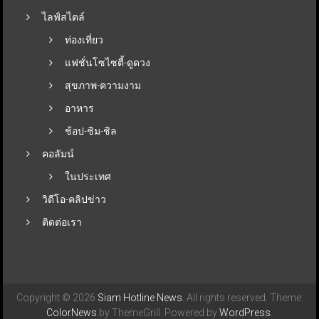
ไลฟ์สไตล์
ท่องเที่ยว
แฟชั่นโซไซตี้-ดูดวง
สุขภาพ-ความงาม
อาหาร
ช้อป-ชิม-ชิล
คอลัมน์
ในประเทศ
วิดีโอ-คลิปข่าว
ติดต่อเรา
Copyright © 2026
Siam Hotline News
. All rights reserved. Theme:
ColorNews
by ThemeGrill. Powered by
WordPress
.