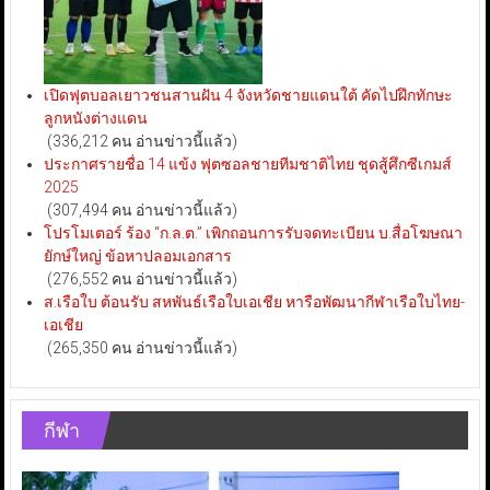
เปิดฟุตบอลเยาวชนสานฝัน 4 จังหวัดชายแดนใต้ คัดไปฝึกทักษะ
ลูกหนังต่างแดน
(336,212 คน อ่านข่าวนี้แล้ว)
ประกาศรายชื่อ 14 แข้ง ฟุตซอลชายทีมชาติไทย ชุดสู้ศึกซีเกมส์
2025
(307,494 คน อ่านข่าวนี้แล้ว)
โปรโมเตอร์ ร้อง “ก.ล.ต.” เพิกถอนการรับจดทะเบียน บ.สื่อโฆษณา
ยักษ์ใหญ่ ข้อหาปลอมเอกสาร
(276,552 คน อ่านข่าวนี้แล้ว)
ส.เรือใบ ต้อนรับ สหพันธ์เรือใบเอเชีย หารือพัฒนากีฬาเรือใบไทย-
เอเชีย
(265,350 คน อ่านข่าวนี้แล้ว)
กีฬา