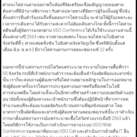
ศาลจะไต่สวนผ่านจอภาพในห้องที่จัดเตรียมเชื่อมสัญญาณของศาล
ต้นทางที่มีอำนาจพิจารณา กับศาลปลายทางที่อัยการผู้ร้องนั้นอยู่ ซึ่งนับ
ตั้งแต่การยื่นคำร้องจนถึงขั้นตอนการไต่สวนนั้น จะช่วยให้ผู้ร้องลดระยะ
เวลาการเดินทาง ได้รับความสะดวกไม่ต้องเดินทางไกล ทั้งนี้การไต่สวน
คดีขอตั้งผู้จัดการมรดกผ่าน VDO Conference ได้เริ่มใช้ระบบงานส่วนนี้
ตั้งแต่กลางปี 2563 เช่น จากศาลแพ่งพระโขนง ขอไต่สวนไปยังศาล
จังหวัดสีคิ้ว, ศาลแพ่งตลิ่งชัน ไปยังศาลจังหวัดภูเก็ต ซึ่งสถิตินับตั้งแต่
เดือน มิ.ย.-ธ.ค.63 มีการไต่สวนผ่านการคอนเฟอเรนซ์ 22 ครั้ง
นอกจากนี้ช่วงสถานการณ์โควิดแพร่ระบาด กระจายไปหลายพื้นที่กว่า
50 จังหวัด กรณีที่เจ้าพนักงานตำรวจจะต้องยื่นคำร้องผัดฟ้องและฝากขัง
นั้น เราก็จะสอบถามผู้ต้องหาหรือไต่สวนพยานหลักฐานในการออกหมาย
ขังผู้ต้องหาครั้งแรกโดยการประชุมทางจอภาพหรือสื่อเทคโนโลยี
สารสนเทศอื่น โดยส่วนนี้จะเป็นอีกทางที่ช่วยสร้างความปลอดภัยด้านสุข
อนามัยทั้งของผู้ต้องหาและเจ้าพนักงานซึ่งต้องปฏิบัติหน้าที่จากการลด
จำนวนคนที่จะต้องมาแอดอัดกันบริเวณสถานที่คุมขังของศาล โดย
มาตรการยื่นผัดฟ้องและฝากขังผู้ต้องหาผ่านคอนเฟอเรนซ์นั้น เราดำเนิน
การมาตั้งแต่สถานการณ์แพร่ระบาดเชื้อโควิดช่วงแรกเมื่อปี 2563 แล้ว
โดยสถิติการใช้งานเป็นการดำเนินการผ่านระบบ VDO/Web
Conference รองลงมาคือระบบ VDO Call และดำเนินการด้วยสื่อ IT อื่น