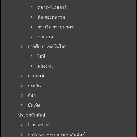
ตลาด-ซีเอสอาร์
หุ้น-กองทุนรวม
การเงิน การธนาคาร
ขายตรง
การศึกษา เทคโนโลยี
ไอที
พลังงาน
ยานยนต์
ประกัน
กีฬา
บันเทิง
ประชาสัมพันธ์
Classicfind
PR News – ข่าวประชาสัมพันธ์