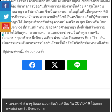
ระบาดเชื้อไวรัสโควิดระลอกใหม่ที่ยังคงมีตัวเลขผู้ติดเชื้ออย่างต่อเนื่องส่ง
ผลให้ต้องมีมาตรการป้องกันที่เพิ่มความเข้มงวดขึ้นด้วย ล่าสุดในส่วน
ของศาลอาญา ถ.รัชดาภิเษก ซึ่งเป็นศาลขนาดใหญ่ในพื้นที่กรุงเทพฯ ที่มี
คดีสู่การพิจารณาจำนวนมาก นายสิทธิโชติ อินทรวิเศษ อธิบดีผู้พิพากษา
ศาลอาญา ได้เปิดจุดบริการรับคำคู่ความเบ็ดเสร็จ ณ จุดเดียว หรือ One
Stop Service ที่ด้านหน้าทางเข้าอาคารศาลอาญา ทั้งนี้เพื่อสร้างความ
สะดวกให้กับคู่ความ ทนายความ และประชาชน ยื่นคำคู่ความหรือ
เอกสาร ๆ จุดบริการนี้เพียงจุดเดียว ผ่านกล่องรับเอกสาร Box Thru อัน
เป็นการยกระดับมาตรการป้องกันโรคเชื้อไวรัสโควิดอีกช่องทางหนึ่งด้วย
มีผู้อ่านข่าวนี้แล้ว 2759 ครั้ง
Post
เอช.เค.ฟาร์มาซูติคอล มอบผลิตภัณฑ์ป้องกัน COVID-19 ให้คณะ
แพทย์ศาสตร์วชิรพยาบาล
navigation