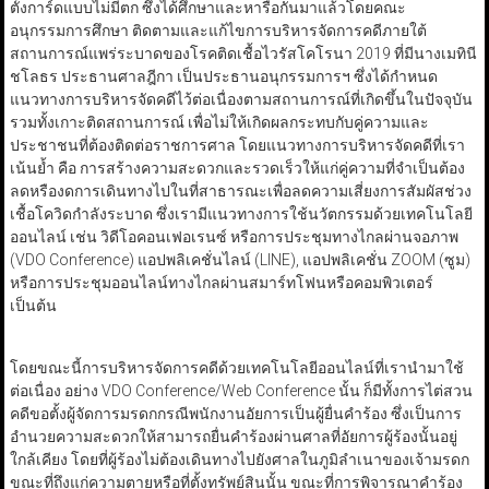
ตั้งการ์ดแบบไม่มีตก ซึ่งได้ศึกษาและหารือกันมาแล้วโดยคณะ
อนุกรรมการศึกษา ติดตามและแก้ไขการบริหารจัดการคดีภายใต้
สถานการณ์แพร่ระบาดของโรคติดเชื้อไวรัสโคโรนา 2019 ที่มีนางเมทินี
ชโลธร ประธานศาลฎีกา เป็นประธานอนุกรรมการฯ ซึ่งได้กำหนด
แนวทางการบริหารจัดคดีไว้ต่อเนื่องตามสถานการณ์ที่เกิดขึ้นในปัจจุบัน
รวมทั้งเกาะติดสถานการณ์ เพื่อไม่ให้เกิดผลกระทบกับคู่ความและ
ประชาชนที่ต้องติดต่อราชการศาล โดยแนวทางการบริหารจัดคดีที่เรา
เน้นย้ำ คือ การสร้างความสะดวกและรวดเร็วให้แก่คู่ความที่จำเป็นต้อง
ลดหรืองดการเดินทางไปในที่สาธารณะเพื่อลดความเสี่ยงการสัมผัสช่วง
เชื้อโควิดกำลังระบาด ซึ่งเรามีแนวทางการใช้นวัตกรรมด้วยเทคโนโลยี
ออนไลน์ เช่น วิดีโอคอนเฟอเรนซ์ หรือการประชุมทางไกลผ่านจอภาพ
(VDO Conference) แอปพลิเคชั่นไลน์ (LINE), แอปพลิเคชั่น ZOOM (ซูม)
หรือการประชุมออนไลน์ทางไกลผ่านสมาร์ทโฟนหรือคอมพิวเตอร์
เป็นต้น
โดยขณะนี้การบริหารจัดการคดีด้วยเทคโนโลยีออนไลน์ที่เรานำมาใช้
ต่อเนื่อง อย่าง VDO Conference/Web Conference นั้น ก็มีทั้งการไต่สวน
คดีขอตั้งผู้จัดการมรดกกรณีพนักงานอัยการเป็นผู้ยื่นคำร้อง ซึ่งเป็นการ
อำนวยความสะดวกให้สามารถยื่นคำร้องผ่านศาลที่อัยการผู้ร้องนั้นอยู่
ใกล้เคียง โดยที่ผู้ร้องไม่ต้องเดินทางไปยังศาลในภูมิลำเนาของเจ้ามรดก
ขณะที่ถึงแก่ความตายหรือที่ตั้งทรัพย์สินนั้น ขณะที่การพิจารณาคำร้อง