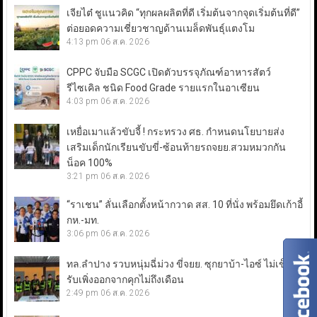
เจียไต๋ ชูแนวคิด “ทุกผลผลิตที่ดี เริ่มต้นจากจุดเริ่มต้นที่ดี”
ต่อยอดความเชี่ยวชาญด้านเมล็ดพันธุ์แตงโม
4:13 pm
06 ส.ค. 2026
CPPC จับมือ SCGC เปิดตัวบรรจุภัณฑ์อาหารสัตว์
รีไซเคิล ชนิด Food Grade รายแรกในอาเซียน
4:03 pm
06 ส.ค. 2026
เหยื่อเมาแล้วขับจี้ ! กระทรวง ศธ. กำหนดนโยบายส่ง
เสริมเด็กนักเรียนขับขี่-ซ้อนท้ายรถจยย.สวมหมวกกัน
น็อค 100%
3:21 pm
06 ส.ค. 2026
“ราเชน” ลั่นเลือกตั้งหน้ากวาด สส. 10 ที่นั่ง พร้อมยึดเก้าอี้
กห.-มท.
3:06 pm
06 ส.ค. 2026
ทล.ลำปาง รวบหนุ่มฉี่ม่วง ขี่จยย. ซุกยาบ้า-ไอซ์ ไม่เข็ด!
รับเพิ่งออกจากคุกไม่ถึงเดือน
2:49 pm
06 ส.ค. 2026