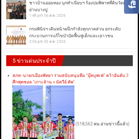
ชาวบ้านออมทอง บุกทำเนียบฯ ร้องปมพิพาทที่ดินวัดดัง
ย่านบางปู
1:48 pm
06 ส.ค. 2026
กรมพินิจฯ เดินหน้าผนึกกำลังทุกภาคส่วน ยกระดับ
กระบวนการแก้ไขบำบัดฟื้นฟูเด็กและเยาวชน
3:56 pm
05 ส.ค. 2026
5 ข่าวเด่นประจำปี
สภท.-นายกเมืองพัทยา ร่วมสนับสนุนทีม “บุ๊คบุฟเฟ่” คว้าอันดับ 3
ศึกฟุตซอล “เกาะล้าน × นัควีย์ คัพ”
(518,562 คน อ่านข่าวนี้แล้ว)