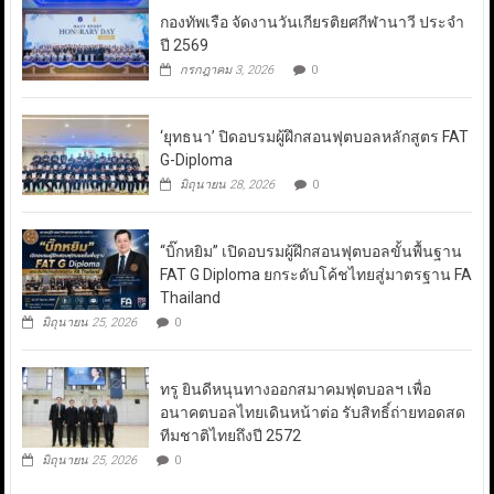
กองทัพเรือ จัดงานวันเกียรติยศกีฬานาวี ประจำ
ปี 2569
กรกฎาคม 3, 2026
0
‘ยุทธนา’ ปิดอบรมผู้ฝึกสอนฟุตบอลหลักสูตร FAT
G-Diploma
มิถุนายน 28, 2026
0
“บิ๊กหยิม” เปิดอบรมผู้ฝึกสอนฟุตบอลขั้นพื้นฐาน
FAT G Diploma ยกระดับโค้ชไทยสู่มาตรฐาน FA
Thailand
มิถุนายน 25, 2026
0
ทรู ยินดีหนุนทางออกสมาคมฟุตบอลฯ เพื่อ
อนาคตบอลไทยเดินหน้าต่อ รับสิทธิ์ถ่ายทอดสด
ทีมชาติไทยถึงปี 2572
มิถุนายน 25, 2026
0