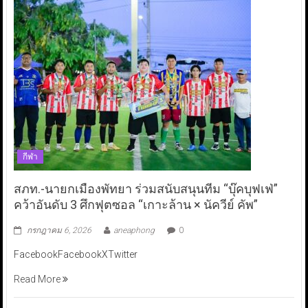
กีฬา
สภท.-นายกเมืองพัทยา ร่วมสนับสนุนทีม “บุ๊คบุฟเฟ่”
คว้าอันดับ 3 ศึกฟุตซอล “เกาะล้าน × นัควีย์ คัพ”
กรกฎาคม 6, 2026
aneaphong
0
FacebookFacebookXTwitter
Read More