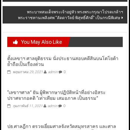
พระบาทสมเด็จพระเจ้าอยู่หัว ทรงพระกรุณาโปรดเกล้าฯ
พระราชทานเพลิงศพ “ลัดดาวัลย์ พิสุทธิ์ศักดิ์” เป็นกรณีพิเศษ
You May Also Like
ตั้งเลขาฯ ศาลยุติธรรม นั่งประธานสอบคดีสินบนโตโยต้า
ย้ำถือเป็นเรื่องด่วน
พฤษภาคม 29, 2021
admin
0
“เลขาฯศาล” ยัน ผู้พิพากษาปฏิบัติหน้าที่อย่างอิสระ
ปราศจากอคติ “เท่าเทียม เสมอภาค เป็นธรรม”
กุมภาพันธ์ 11, 2021
admin
0
ปธ.ศาลฎีกา ตรวจเยี่ยมศาลจังหวัดสมุทรสาคร และศาล