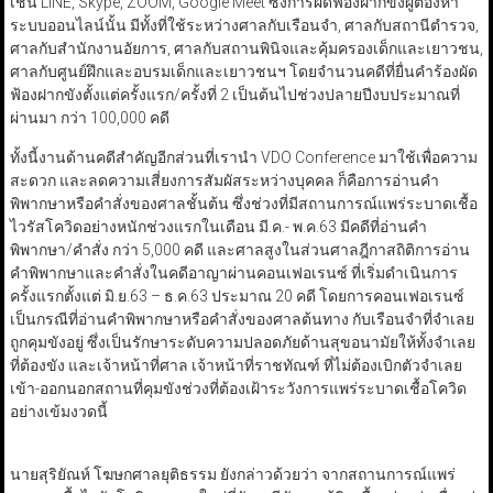
เช่น LINE, Skype, ZOOM, Google Meet ซึ่งการผัดฟ้องฝากขังผู้ต้องหา
ระบบออนไลน์นั้น มีทั้งที่ใช้ระหว่างศาลกับเรือนจำ, ศาลกับสถานีตำรวจ,
ศาลกับสำนักงานอัยการ, ศาลกับสถานพินิจและคุ้มครองเด็กและเยาวชน,
ศาลกับศูนย์ฝึกและอบรมเด็กและเยาวชนฯ โดยจำนวนคดีที่ยื่นคำร้องผัด
ฟ้องฝากขังตั้งแต่ครั้งแรก/ครั้งที่ 2 เป็นต้นไปช่วงปลายปีงบประมาณที่
ผ่านมา กว่า 100,000 คดี
ทั้งนี้งานด้านคดีสำคัญอีกส่วนที่เรานำ VDO Conference มาใช้เพื่อความ
สะดวก และลดความเสี่ยงการสัมผัสระหว่างบุคคล ก็คือการอ่านคำ
พิพากษาหรือคำสั่งของศาลชั้นต้น ซึ่งช่วงที่มีสถานการณ์แพร่ระบาดเชื้อ
ไวรัสโควิดอย่างหนักช่วงแรกในเดือน มี.ค.- พ.ค.63 มีคดีที่อ่านคำ
พิพากษา/คำสั่ง กว่า 5,000 คดี และศาลสูงในส่วนศาลฎีกาสถิติการอ่าน
คำพิพากษาและคำสั่งในคดีอาญาผ่านคอนเฟอเรนซ์ ที่เริ่มดำเนินการ
ครั้งแรกตั้งแต่ มิ.ย.63 – ธ.ค.63 ประมาณ 20 คดี โดยการคอนเฟอเรนซ์
เป็นกรณีที่อ่านคำพิพากษาหรือคำสั่งของศาลต้นทาง กับเรือนจำที่จำเลย
ถูกคุมขังอยู่ ซึ่งเป็นรักษาระดับความปลอดภัยด้านสุขอนามัยให้ทั้งจำเลย
ที่ต้องขัง และเจ้าหน้าที่ศาล เจ้าหน้าที่ราชทัณฑ์ ที่ไม่ต้องเบิกตัวจำเลย
เข้า-ออกนอกสถานที่คุมขังช่วงที่ต้องเฝ้าระวังการแพร่ระบาดเชื้อโควิด
อย่างเข้มงวดนี้
นายสุริยัณห์ โฆษกศาลยุติธรรม ยังกล่าวด้วยว่า จากสถานการณ์แพร่