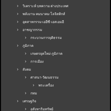
วิเคราะห์ บทความ ต่างประเทศ
พลังงาน-คมนาคม-โลจิสติกส์
อุตสาหกรรม-เออีซี-เอสเอมอี
อาชญากรรม
กระบวนการยุติธรรม
ภูมิภาค
เกษตรยุคใหม่-ภูมิภาค
การเมือง
สังคม
ศาสนา-วัฒนธรรม
พระเครื่อง
กทม
เศรษฐกิจ
อสังหาริมทรัพย์