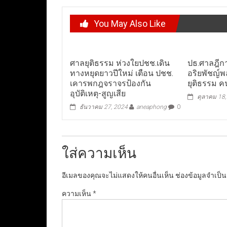
You May Also Like
ศาลยุติธรรม ห่วงใยปชช.เดิน
ปธ.ศาลฎีกา 
ทางหยุดยาวปีใหม่ เตือน ปชช.
อริยพัชญ์พ
เคารพกฎจราจรป้องกัน
ยุติธรรม ค
อุบัติเหตุ-สูญเสีย
ตุลาคม 18
ธันวาคม 27, 2024
aneaphong
0
ใส่ความเห็น
อีเมลของคุณจะไม่แสดงให้คนอื่นเห็น
ช่องข้อมูลจำเป็
ความเห็น
*