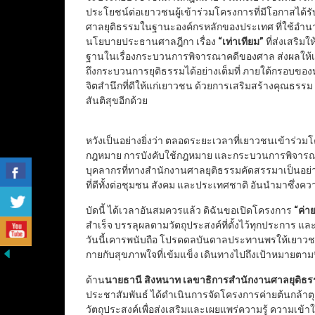
ประโยชน์ต่อเยาวชนผู้เข้าร่วมโครงการที่มีโอกาสได้ร
ศาลยุติธรรมในฐานะองค์กรหลักของประเทศ ที่ใช้อำน
นโยบายประธานศาลฎีกา เรื่อง
“เท่าเทียม”
ที่ส่งเสริมใ
ฐานในเรื่องกระบวนการพิจารณาคดีของศาล ส่งผลให้เ
ถึงกระบวนการยุติธรรมได้อย่างเต็มที่ ภายใต้กรอบของหล
จิตสำนึกที่ดีให้แก่เยาวชน ด้วยการเสริมสร้างคุณธรร
สันติสุขอีกด้วย
หวังเป็นอย่างยิ่งว่า ตลอดระยะเวลาที่เยาวชนเข้าร่วมโค
กฎหมาย การบังคับใช้กฎหมาย และกระบวนการพิจาร
บุคลากรที่ทางสำนักงานศาลยุติธรรมคัดสรรมาเป็นอย่าง
ที่ดีทั้งต่อชุมชน สังคม และประเทศชาติ อันนำมาซึ่งค
บัดนี้ ได้เวลาอันสมควรแล้ว ดิฉันขอเปิดโครงการ
“
ค่า
สำเร็จ บรรลุผลตามวัตถุประสงค์ที่ตั้งไว้ทุกประการ แล
วันนี้เคารพนับถือ โปรดดลบันดาลประทานพรให้เยาวช
กายกับสุขภาพใจที่เข้มแข็ง เดินทางไปถึงเป้าหมายตามที่มุ
ด้าน
นายธานี สิงหนาท เลขาธิการสำนักงานศาลยุติธ
ประชาสัมพันธ์ ได้ดำเนินการจัดโครงการค่ายต้นกล้าตุลาการ
วัตถุประสงค์เพื่อส่งเสริมและเผยแพร่ความรู้ ความเข