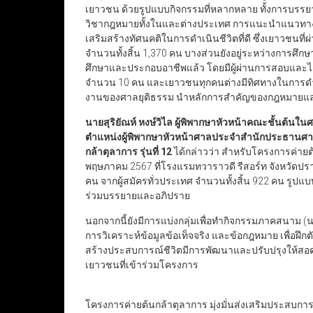
เยาวชน ด้วยรูปแบบกิจกรรมที่หลากหลาย ทั้งการบรรยา
วิชากฎหมายทั้งในและต่างประเทศ การแนะนำแนวทางสู
เสริมสร้างทัศนคติในการดำเนินชีวิตที่ดี ซึ่งเยาวชนที่ผ่า
จำนวนทั้งสิ้น 1,370 คน
บางส่วนยังอยู่ระหว่างการศึก
ศึกษาและประกอบอาชีพแล้ว โดยมีผู้ผ่านการสอบและได้รั
จำนวน 10 คน และเยาวชนทุกคนต่างมีทิศทางในการดำเน
งานของศาลยุติธรรม นำหลักการสำคัญของกฎหมายและแน
นายสุริยัณห์ หงษ์วิไล ผู้พิพากษาหัวหน้าคณะชั้นต้น
ตำแหน่งผู้พิพากษาหัวหน้าศาลประจำสำนักประธานศ
กล้าตุลาการ รุ่นที่ 12
ได้กล่าวว่า สำหรับโครงการค่ายต้น
พฤษภาคม 2567 ที่โรงแรมทวาราวดี รีสอร์ท จังหวัดปรา
คน จากผู้สมัครทั่วประเทศ จำนวนทั้งสิ้น 922 คน รูปแบ
ร่วมบรรยายและอภิปราย
นอกจากนี้ยังมีการแบ่งกลุ่มเพื่อทำกิจกรรมภาคสนาม (
การวิเคราะห์ข้อมูลข้อเท็จจริง และข้อกฎหมาย เพื่อฝ
สร้างประสบการณ์ชีวิตมีการพัฒนาและปรับปรุงให้สอดค
เยาวชนที่เข้าร่วมโครงการ
โครงการค่ายต้นกล้าตุลาการ มุ่งมั่นส่งเสริมประสบการณ