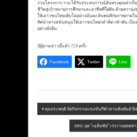
ร่วมโครงการ ฯ จะได้รับประสบการณ์อันทรงคุณค่าเก็บเ
ชีวิตสู่เป้าหมายการศึกษาและอาชีพที่ใฝ่ฝัน ด้วยความุ่งม
ให้เยาวชนไทยเติบโตอย่างมั่นคง ค้นพบศักยภาพภายใน
ทิศนำทางสนับสนุนให้เยาวชนไทยกล้าคิด กล้าฝัน เป็น
อย่างยั่งยืน
มีผู้อ่านข่าวนี้แล้ว 729 ครั้ง
Facebook
Twitter
Line
Post
คุมประพฤติ จัดกิจกรรมแข่งขันกีฬาสานสัมพันธ์ 
navigation
ปชป. ยุค “เฉลิมชัย” เร่งวางยุทธศ