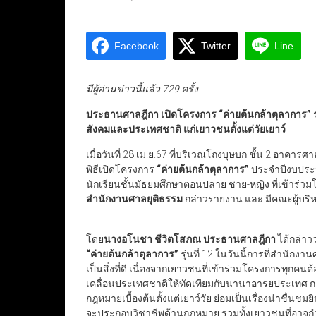
Facebook
Twitter
Line
มีผู้อ่านข่าวนี้แล้ว 729 ครั้ง
ประธานศาลฎีกา เปิดโครงการ
“
ค่ายต้นกล้าตุลาการ
”
สังคมและประเทศชาติ แก่เยาวชนตั้งแต่วัยเยาว์
เมื่อวันที่ 28 เม.ย.67 ที่บริเวณโถงบุษบก ชั้น 2 อาคารศ
พิธีเปิดโครงการ
“ค่ายต้นกล้าตุลาการ”
ประจำปีงบประมา
นักเรียนชั้นมัธยมศึกษาตอนปลาย ชาย-หญิง ที่เข้าร่
สำนักงานศาลยุติธรรม
กล่าวรายงาน และ มีคณะผู้บริ
โดย
นางอโนชา ชีวิตโสภณ ประธานศาลฎีกา
ได้กล่าวว
“ค่ายต้นกล้าตุลาการ”
รุ่นที่ 12 ในวันนี้การที่สำนัก
เป็นสิ่งที่ดี เนื่องจากเยาวชนที่เข้าร่วมโครงการทุก
เคลื่อนประเทศชาติให้ทัดเทียมกับนานาอารยประเทศ
กฎหมายเบื้องต้นตั้งแต่เยาว์วัย ย่อมเป็นเรื่องน่าชื่นช
จะประกอบวิชาชีพด้านกฎหมาย
รวมทั้งเยาวชนที่อาจ