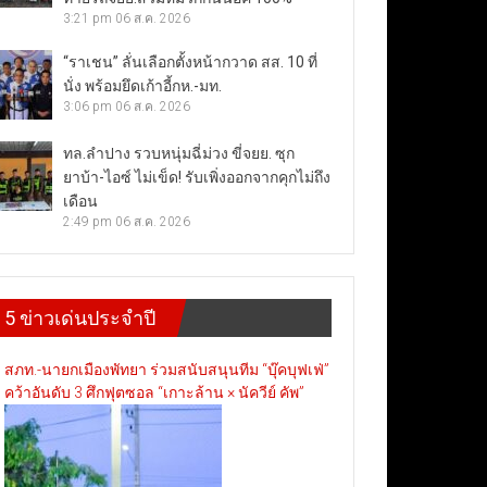
3:21 pm
06 ส.ค. 2026
“ราเชน” ลั่นเลือกตั้งหน้ากวาด สส. 10 ที่
นั่ง พร้อมยึดเก้าอี้กห.-มท.
3:06 pm
06 ส.ค. 2026
ทล.ลำปาง รวบหนุ่มฉี่ม่วง ขี่จยย. ซุก
ยาบ้า-ไอซ์ ไม่เข็ด! รับเพิ่งออกจากคุกไม่ถึง
เดือน
2:49 pm
06 ส.ค. 2026
5 ข่าวเด่นประจำปี
สภท.-นายกเมืองพัทยา ร่วมสนับสนุนทีม “บุ๊คบุฟเฟ่”
คว้าอันดับ 3 ศึกฟุตซอล “เกาะล้าน × นัควีย์ คัพ”