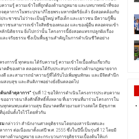
ับความรู้ ความเข้าใจที่ถูกต้องด้านกฎหมาย และบทบาทหน้าที่ของ
าจตุลาการในพระปรมาภิไธยพระมหากษัตริย์แล้ว
ยังสอดคล้องกับ
ห้ประชาชนไม่ว่าจะเป็นผู้ใหญ่ หรือเด็ก
และเยาวชน มีความรู้พื้น
ยาวชนสามารถเข้าใจสิทธิของตนเอง และของผู้อื่น ตลอดจนเข้า
ักนิติธรรม ยิ่งไปกว่านั้น
โครงการนี้ยังสอดแทรกปลูกฝังเรื่อง
ม และจริยธรรม
ซึ่งเป็นพื้นฐานสำคัญในการดำเนินชีวิตอย่าง
รงการนี้ ทุกคนจะได้รับความรู้ ความเข้าใจเบื้องต้นเกี่ยวกับ
ณาคดีของศาล ตลอดจนได้รับประสบการณ์ทางด้านกฎหมายจาก
ดี และสามารถนำความรู้ที่ได้รับไปเพิ่มพูนทักษะ และมีจิตสำนึก
วามสงบสุข และสันติภาพอย่างยั่งยืนตลอดไป
ยต้นกล้าตุลาการ
”
รุ่นที่ 12 ขอให้การดำเนินโครงการประสบความ
ะขออาราธนาสิ่งศักดิ์สิทธิ์ทั้งหลาย ที่เยาวชนที่มาร่วมโครงการใน
นทุกคนพบแต่ความสุข มีอนาคตที่สวยงามสว่างสดใส มีสุขภาพ
่งมั่นตั้งใจไว้โดยทั่วกัน
รรม
กล่าวว่า สำนักงานศาลยุติธรรมโดยกองสารนิเทศและ
 ต่อเนื่องมาตั้งแต่ปี พ.ศ. 2555 ซึ่งในปีนี้เป็นรุ่นที่ 12 โดยมี
้าใจทางด้านกฎหมาย และกระบวนการยุติธรรมเบื้องต้นให้แก่