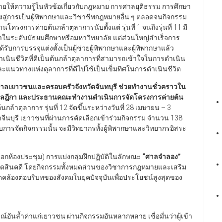
ยให้ความรู้ในหัวข้อเกี่ยวกับกฎหมาย การศาลยุติธรรม การศึกษา
่การเป็นผู้พิพากษาและวิชาชีพกฎหมายอื่น ๆ ตลอดจนกิจกรรม
นโครงการค่ายต้นกล้าตุลาการนับตั้งแต่ รุ่นที่ 1 จนถึงรุ่นที่ 11 มี
ษาในระดับมัธยมศึกษาหรือมหาวิทยาลัย แต่ส่วนใหญ่สำเร็จการ
บการบรรจุแต่งตั้งเป็นผู้ช่วยผู้พิพากษาและผู้พิพากษาแล้ว
ินชีวิตที่ดีเป็นต้นกล้าตุลาการที่สามารถเข้าใจในการดำเนิน
วทางแห่งตุลาการที่ดีไปใช้เป็นเข็มทิศในการดำเนินชีวิต
ในศาลเยาวชนและครอบครัวจังหวัดจันทบุรี ช่วยทำงานชั่วคราวใน
าลฎีกา และประธานคณะทำงานดำเนินการจัดโครงการค่ายต้น
กล้าตุลาการ รุ่นที่ 12 จัดขึ้นระหว่างวันที่ 28 เมษายน – 3
จีนบุรี เยาวชนที่ผ่านการคัดเลือกเข้าร่วมกิจกรรม จำนวน 138
บการจัดกิจกรรมนั้น จะมีวิทยากรทั้งผู้พิพากษาและวิทยากรอิสระ
นอกห้องประชุม) การแบ่งกลุ่มฝึกปฏิบัติในลักษณะ
“ศาลจำลอง”
ึกตัดสินคดี โดยกิจกรรมทั้งหมดส่วนของวิชาการกฎหมายและเสริม
ล้องต่อบริบทของสังคมในยุคปัจจุบันเพื่อประโยชน์สูงสุดของ
์อันล้ำค่าแก่เยาวชน ผ่านกิจกรรมอันหลากหลาย เชื่อมั่นว่าผู้เข้า