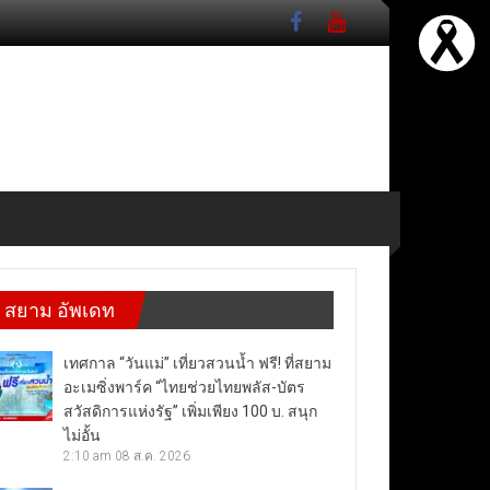
สยาม อัพเดท
เทศกาล “วันแม่” เที่ยวสวนน้ำ ฟรี! ที่สยาม
อะเมซิ่งพาร์ค “ไทยช่วยไทยพลัส-บัตร
สวัสดิการแห่งรัฐ” เพิ่มเพียง 100 บ. สนุก
ไม่อั้น
2:10 am
08 ส.ค. 2026