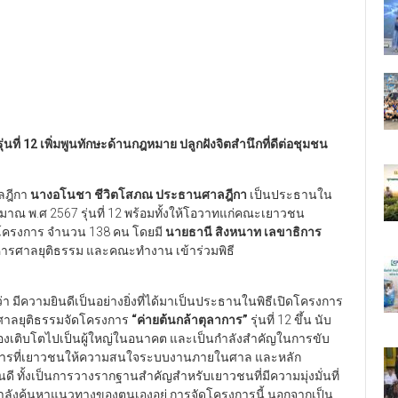
รุ่นที่ 12 เพิ่มพูนทักษะด้านกฎหมาย ปลูกฝังจิตสำนึกที่ดีต่อชุมชน
าลฎีกา
นางอโนชา ชีวิตโสภณ ประธานศาลฎีกา
เป็นประธานใน
ณ พ.ศ 2567 รุ่นที่ 12 พร้อมทั้งให้โอวาทแก่คณะเยาวชน
วมโครงการ จำนวน 138 คน โดยมี
นายธานี สิงหนาท เลขาธิการ
หารศาลยุติธรรม และคณะทำงาน เข้าร่วมพิธี
่า มีความยินดีเป็นอย่างยิ่งที่ได้มาเป็นประธานในพิธีเปิดโครงการ
งานศาลยุติธรรมจัดโครงการ
“ค่ายต้นกล้าตุลาการ”
รุ่นที่ 12 ขึ้น นับ
คนต้องเติบโตไปเป็นผู้ใหญ่ในอนาคต และเป็นกำลังสำคัญในการขับ
 การที่เยาวชนให้ความสนใจระบบงานภายในศาล และหลัก
มยินดี ทั้งเป็นการวางรากฐานสำคัญสำหรับเยาวชนที่มีความมุ่งมั่นที่
กำลังค้นหาแนวทางของตนเองอยู่ การจัดโครงการนี้ นอกจากเป็น