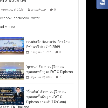
าน × นัควีย์ คัพ”
กรกฎาคม 6, 2026
aneaphong
0
cebookFacebookXTwitter
ad More
กองทัพเรือ จัดงานวันเกียรติยศ
กีฬานาวี ประจำปี 2569
กรกฎาคม 3, 2026
0
‘ยุทธนา’ ปิดอบรมผู้ฝึกสอน
ฟุตบอลหลักสูตร FAT G-Diploma
มิถุนายน 28, 2026
0
“บิ๊กหยิม” เปิดอบรมผู้ฝึกสอน
ฟุตบอลขั้นพื้นฐาน FAT G
Diploma ยกระดับโค้ชไทยสู่
ตรฐาน FA Thailand