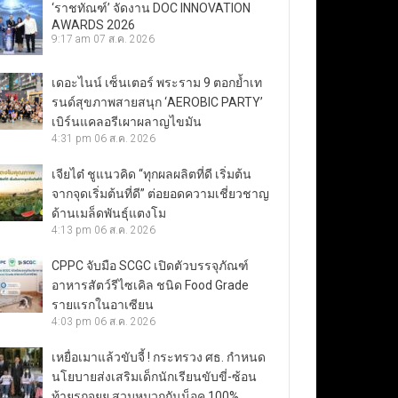
‘ราชทัณฑ์’ จัดงาน DOC INNOVATION
AWARDS 2026
9:17 am
07 ส.ค. 2026
เดอะไนน์ เซ็นเตอร์ พระราม 9 ตอกย้ำเท
รนด์สุขภาพสายสนุก ‘AEROBIC PARTY’
เบิร์นแคลอรีเผาผลาญไขมัน
4:31 pm
06 ส.ค. 2026
เจียไต๋ ชูแนวคิด “ทุกผลผลิตที่ดี เริ่มต้น
จากจุดเริ่มต้นที่ดี” ต่อยอดความเชี่ยวชาญ
ด้านเมล็ดพันธุ์แตงโม
4:13 pm
06 ส.ค. 2026
CPPC จับมือ SCGC เปิดตัวบรรจุภัณฑ์
อาหารสัตว์รีไซเคิล ชนิด Food Grade
รายแรกในอาเซียน
4:03 pm
06 ส.ค. 2026
เหยื่อเมาแล้วขับจี้ ! กระทรวง ศธ. กำหนด
นโยบายส่งเสริมเด็กนักเรียนขับขี่-ซ้อน
ท้ายรถจยย.สวมหมวกกันน็อค 100%