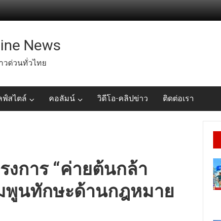
line News
่าวด่วนทั่วไทย
ลฟ์สไตล์
คอลัมน์
วิดีโอ-คลิปข่าว
ติดต่อเรา
รงการ “ค่ายต้นกล้า
เพิ่มพูนทักษะด้านกฎหมาย