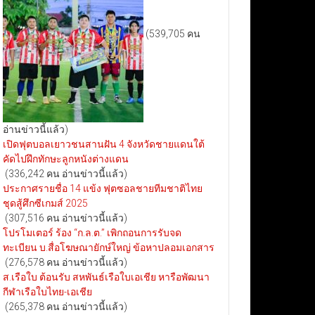
(539,705 คน
อ่านข่าวนี้แล้ว)
เปิดฟุตบอลเยาวชนสานฝัน 4 จังหวัดชายแดนใต้
คัดไปฝึกทักษะลูกหนังต่างแดน
(336,242 คน อ่านข่าวนี้แล้ว)
ประกาศรายชื่อ 14 แข้ง ฟุตซอลชายทีมชาติไทย
ชุดสู้ศึกซีเกมส์ 2025
(307,516 คน อ่านข่าวนี้แล้ว)
โปรโมเตอร์ ร้อง “ก.ล.ต.” เพิกถอนการรับจด
ทะเบียน บ.สื่อโฆษณายักษ์ใหญ่ ข้อหาปลอมเอกสาร
(276,578 คน อ่านข่าวนี้แล้ว)
ส.เรือใบ ต้อนรับ สหพันธ์เรือใบเอเชีย หารือพัฒนา
กีฬาเรือใบไทย-เอเชีย
(265,378 คน อ่านข่าวนี้แล้ว)