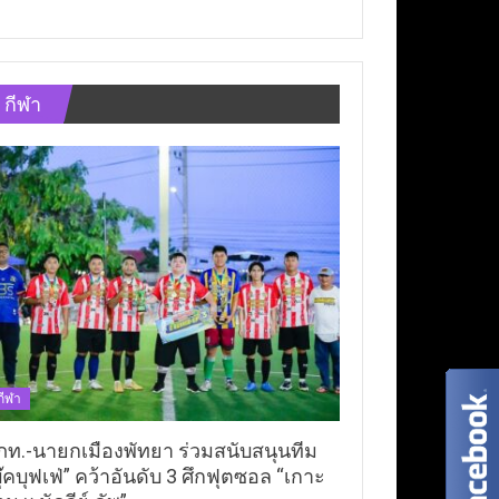
กีฬา
กีฬา
ภท.-นายกเมืองพัทยา ร่วมสนับสนุนทีม
ุ๊คบุฟเฟ่” คว้าอันดับ 3 ศึกฟุตซอล “เกาะ