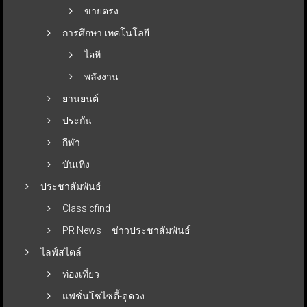
ขายตรง
การศึกษา เทคโนโลยี
ไอที
พลังงาน
ยานยนต์
ประกัน
กีฬา
บันเทิง
ประชาสัมพันธ์
Classicfind
PR News – ข่าวประชาสัมพันธ์
ไลฟ์สไตล์
ท่องเที่ยว
แฟชั่นโซไซตี้-ดูดวง