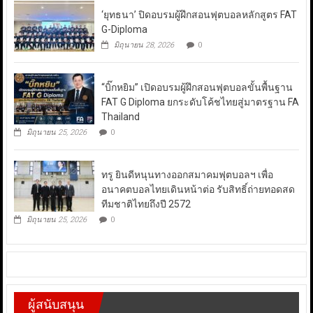
‘ยุทธนา’ ปิดอบรมผู้ฝึกสอนฟุตบอลหลักสูตร FAT
G-Diploma
มิถุนายน 28, 2026
0
“บิ๊กหยิม” เปิดอบรมผู้ฝึกสอนฟุตบอลขั้นพื้นฐาน
FAT G Diploma ยกระดับโค้ชไทยสู่มาตรฐาน FA
Thailand
มิถุนายน 25, 2026
0
ทรู ยินดีหนุนทางออกสมาคมฟุตบอลฯ เพื่อ
อนาคตบอลไทยเดินหน้าต่อ รับสิทธิ์ถ่ายทอดสด
ทีมชาติไทยถึงปี 2572
มิถุนายน 25, 2026
0
ผู้สนับสนุน