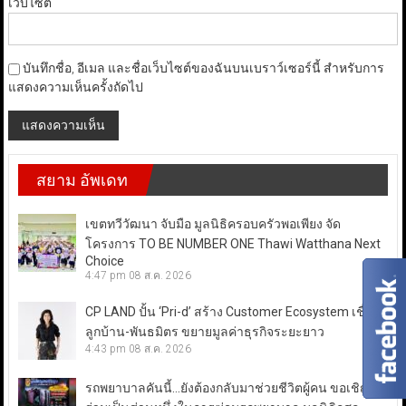
เว็บไซต์
บันทึกชื่อ, อีเมล และชื่อเว็บไซต์ของฉันบนเบราว์เซอร์นี้ สำหรับการ
แสดงความเห็นครั้งถัดไป
สยาม อัพเดท
เขตทวีวัฒนา จับมือ มูลนิธิครอบครัวพอเพียง จัด
โครงการ TO BE NUMBER ONE Thawi Watthana Next
Choice
4:47 pm
08 ส.ค. 2026
CP LAND ปั้น ‘Pri-d’ สร้าง Customer Ecosystem เชื่อม
ลูกบ้าน-พันธมิตร ขยายมูลค่าธุรกิจระยะยาว
4:43 pm
08 ส.ค. 2026
รถพยาบาลคันนี้…ยังต้องกลับมาช่วยชีวิตผู้คน ขอเชิญ