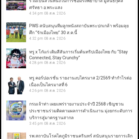
ร่วมเป็นส่วนหนึ่งในการซ่อมรถพยาบาล มูลนิธิกุศล
ศรัทธา อ.พระแสง
4:34 pm
08 ส.ค. 2026
PWS สนับสนุนทีมลูกหนังสถาบันพระปกเกล้า พร้อมลุย
ศึก “รักเมืองไทย” 30 ส.ค.นี้
4:32 pm
08 ส.ค. 2026
ทรู x โก๋แก่ เติมสีสันการเริ่มต้นทริปเมืองไทย กับ “Stay
Connected, Stay Crunchy”
4:28 pm
08 ส.ค. 2026
ทรู คอร์ปอเรชั่น รายงานงบไตรมาส 2/2569 ทำกำไรต่อ
เนื่องเป็นไตรมาสที่ 6
4:26 pm
08 ส.ค. 2026
กรมเจ้าท่า เผยแพร่รายงานประจำปี 2568 เชิญชวน
ประชาชนร่วมติดตามผลการดำเนินงาน มุ่งยกระดับการ
บริการสู่มาตรฐานสากล
3:45 pm
08 ส.ค. 2026
รพ.สถาบันโรคไตภูมิราชนครินทร์ สนับสนุนรายการเลิก