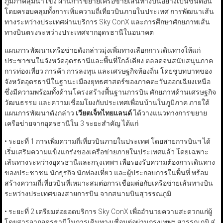
ภูมิภาคลุ่มน้ำโขง ผ่านการขยายเครือข่ายเส้นทางบินอย่างเป็นขั้นตอน
โดยครอบคลุมทั้งการเพิ่มความถี่เที่ยวบินภายในประเทศ การพัฒนาเส้น
ทางระหว่างประเทศผ่านบริการ Sky ConX และการศึกษาศักยภาพเส้น
ทางบินตรงระหว่างประเทศจากอุดรธานีในอนาคต
แผนการพัฒนาเครือข่ายดังกล่าวมุ่งเพิ่มทางเลือกการเดินทางให้แก่
ประชาชนในจังหวัดอุดรธานีและพื้นที่ใกล้เคียง ตลอดจนสนับสนุนภาค
การท่องเที่ยว การค้า การลงทุน และเศรษฐกิจท้องถิ่น โดยชูบทบาทของ
จังหวัดอุดรธานีในฐานะเมืองยุทธศาสตร์ของภาคตะวันออกเฉียงเหนือ
ซึ่งมีความพร้อมทั้งด้านโครงสร้างพื้นฐานการบิน ศักยภาพด้านเศรษฐกิจ
วัฒนธรรม และความเชื่อมโยงกับประเทศเพื่อนบ้านในภูมิภาค ภายใต้
แผนการพัฒนาดังกล่าว
เวียตเจ็ทไทยแลนด์
ได้วางแนวทางการขยาย
เครือข่ายจากอุดรธานีใน 3 ระยะสำคัญ ได้แก่
• ระยะที่ 1 การเพิ่มความถี่เที่ยวบินภายในประเทศ โดยสายการบินฯ ได้
เริ่มเสริมความแข็งแกร่งของเครือข่ายภายในประเทศแล้ว โดยเฉพาะ
เส้นทางระหว่างอุดรธานีและกรุงเทพฯ เพื่อรองรับความต้องการเดินทาง
ของประชาชน นักธุรกิจ นักท่องเที่ยว และผู้ประกอบการในพื้นที่ พร้อม
สร้างความถี่เที่ยวบินที่เหมาะสมต่อการเชื่อมต่อกับเครือข่ายเส้นทางบิน
ระหว่างประเทศของสายการบิน จากสนามบินสุวรรณภูมิ
• ระยะที่ 2 เตรียมต่อยอดบริการ Sky ConX เพื่ออำนวยความสะดวกแก่ผู้
โดยสารจากอุดรธานีในการเดินทางเชื่อมต่อผ่านกรุงเทพฯ สุวรรณภูมิ สู่