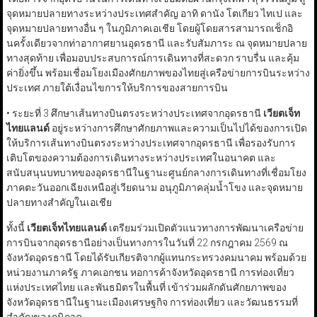
จุดหมายปลายทางระหว่างประเทศสำคัญ อาทิ ดานัง โตเกียว ไทเป และ
จุดหมายปลายทางอื่น ๆ ในภูมิภาคเอเชีย โดยผู้โดยสารสามารถเช็กอิ
นครั้งเดียวจากท่าอากาศยานอุดรธานี และรับสัมภาระ ณ จุดหมายปลาย
ทางสุดท้าย เพื่อมอบประสบการณ์การเดินทางที่สะดวก ราบรื่น และคุ้ม
ค่ายิ่งขึ้น พร้อมเชื่อมโยงเมืองศักยภาพของไทยสู่เครือข่ายการบินระหว่าง
ประเทศ ภายใต้เงื่อนไขการให้บริการของสายการบิน
• ระยะที่ 3 ศึกษาเส้นทางบินตรงระหว่างประเทศจากอุดรธานี
เวียตเจ็ท
ไทยแลนด์
อยู่ระหว่างการศึกษาศักยภาพและความเป็นไปได้ของการเปิด
ให้บริการเส้นทางบินตรงระหว่างประเทศจากอุดรธานี เพื่อรองรับการ
เติบโตของความต้องการเดินทางระหว่างประเทศในอนาคต และ
สนับสนุนบทบาทของอุดรธานีในฐานะศูนย์กลางการเดินทางที่เชื่อมโยง
ภาคตะวันออกเฉียงเหนือสู่เวียดนาม อนุภูมิภาคลุ่มน้ำโขง และจุดหมาย
ปลายทางสำคัญในเอเชีย
ทั้งนี้
เวียตเจ็ทไทยแลนด์
เตรียมร่วมเปิดตัวแนวทางการพัฒนาเครือข่าย
การบินจากอุดรธานีอย่างเป็นทางการในวันที่ 22 กรกฎาคม 2569 ณ
จังหวัดอุดรธานี โดยได้รับเกียรติจากผู้แทนกระทรวงคมนาคม พร้อมด้วย
หน่วยงานภาครัฐ ภาคเอกชน หอการค้าจังหวัดอุดรธานี การท่องเที่ยว
แห่งประเทศไทย และพันธมิตรในพื้นที่ เข้าร่วมผลักดันศักยภาพของ
จังหวัดอุดรธานีในฐานะเมืองเศรษฐกิจ การท่องเที่ยว และวัฒนธรรมที่
สำคัญของภูมิภาค