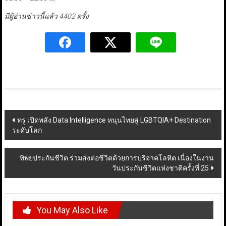
มีผู้อ่านข่าวนี้แล้ว 4402 ครั้ง
Post
ทรู เปิดพลัง Data Intelligence หนุนไทยสู่ LGBTQIA+ Destination
ระดับโลก
navigation
ทิพยประกันชีวิต ร่วมส่งต่อชีวิตด้วยการบริจาคโลหิต เนื่องในงาน
วันประกันชีวิตแห่งชาติครั้งที่ 25
You May Also Like