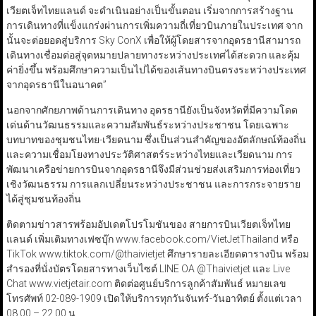
เวียตเจ็ทไทยแลนด์ จะดำเนินอย่างเป็นขั้นตอน เริ่มจากการสร้างฐาน
การเดินทางที่แข็งแกร่งผ่านการเพิ่มความถี่เที่ยวบินภายในประเทศ จาก
นั้นจะต่อยอดสู่บริการ Sky ConX เพื่อให้ผู้โดยสารจากอุดรธานีสามารถ
เดินทางเชื่อมต่อสู่จุดหมายปลายทางระหว่างประเทศได้สะดวก และคุ้ม
ค่ายิ่งขึ้น พร้อมศึกษาความเป็นไปได้ของเส้นทางบินตรงระหว่างประเทศ
จากอุดรธานีในอนาคต”
นอกจากศักยภาพด้านการเดินทาง อุดรธานียังเป็นจังหวัดที่มีความโดด
เด่นด้านวัฒนธรรมและความสัมพันธ์ระหว่างประชาชน โดยเฉพาะ
บทบาทของชุมชนไทย-เวียดนาม ซึ่งเป็นส่วนสำคัญของอัตลักษณ์ท้องถิ่น
และความเชื่อมโยงทางประวัติศาสตร์ระหว่างไทยและเวียดนาม การ
พัฒนาเครือข่ายการบินจากอุดรธานีจึงมีส่วนช่วยส่งเสริมการท่องเที่ยว
เชิงวัฒนธรรม การแลกเปลี่ยนระหว่างประชาชน และการกระจายราย
ได้สู่ชุมชนท้องถิ่น
ติดตามข่าวสารพร้อมอัปเดตโปรโมชันของ สายการบินเวียตเจ็ทไทย
แลนด์ เพิ่มเติมทางเฟซบุ๊ก www.facebook.com/VietJetThailand หรือ
TikTok www.tiktok.com/@thaivietjet ศึกษารายละเอียดตารางบิน พร้อม
สำรองที่นั่งบัตรโดยสารทางเว็บไซต์ LINE OA @Thaivietjet และ Live
Chat www.vietjetair.com ติดต่อศูนย์บริการลูกค้าสัมพันธ์ หมายเลข
โทรศัพท์ 02-089-1909 เปิดให้บริการทุกวันจันทร์-วันอาทิตย์ ตั้งแต่เวลา
08.00 – 22.00 น.