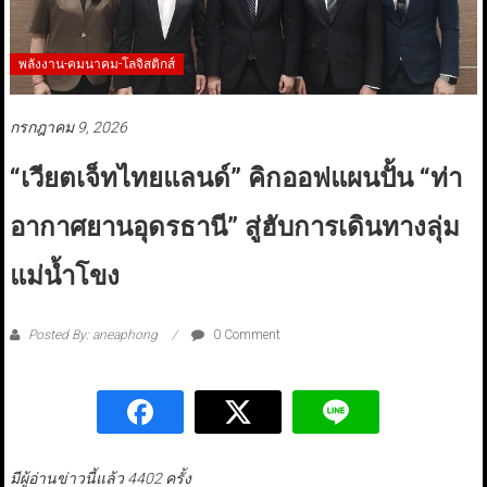
พลังงาน-คมนาคม-โลจิสติกส์
กรกฎาคม 9, 2026
“เวียตเจ็ทไทยแลนด์” คิกออฟแผนปั้น “ท่า
อากาศยานอุดรธานี” สู่ฮับการเดินทางลุ่ม
แม่น้ำโขง
Posted By: aneaphong
0 Comment
มีผู้อ่านข่าวนี้แล้ว 4402 ครั้ง