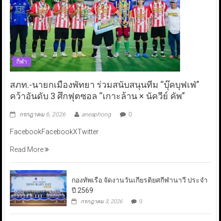
กีฬา
สภท.-นายกเมืองพัทยา ร่วมสนับสนุนทีม “บุ๊คบุฟเฟ่”
คว้าอันดับ 3 ศึกฟุตซอล “เกาะล้าน × นัควีย์ คัพ”
กรกฎาคม 6, 2026
aneaphong
0
FacebookFacebookXTwitter
Read More
กองทัพเรือ จัดงานวันเกียรติยศกีฬานาวี ประจำ
ปี 2569
กรกฎาคม 3, 2026
0