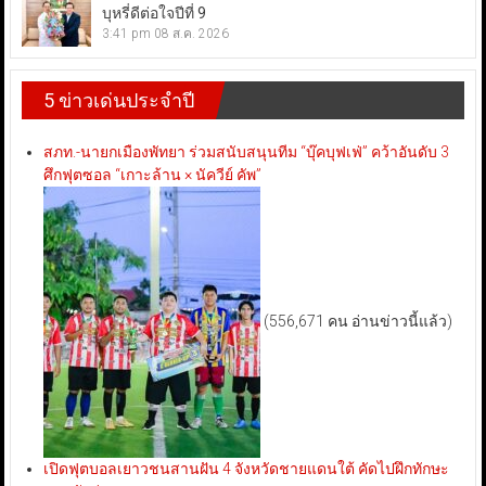
บุหรี่ดีต่อใจปีที่ 9
3:41 pm
08 ส.ค. 2026
5 ข่าวเด่นประจำปี
สภท.-นายกเมืองพัทยา ร่วมสนับสนุนทีม “บุ๊คบุฟเฟ่” คว้าอันดับ 3
ศึกฟุตซอล “เกาะล้าน × นัควีย์ คัพ”
(556,671 คน อ่านข่าวนี้แล้ว)
เปิดฟุตบอลเยาวชนสานฝัน 4 จังหวัดชายแดนใต้ คัดไปฝึกทักษะ